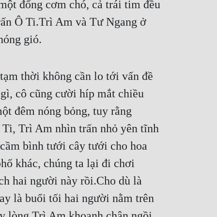
một đống cơm chó, cả trái tim đều 
rấn Ô Ti.Trì Am và Tư Ngang ở 
hóng gió.
ạm thời không cần lo tới vấn đề 
ì, cô cũng cười híp mắt chiều 
một đêm nóng bỏng, tuy rằng 
i, Trì Am nhìn trấn nhỏ yên tĩnh 
cầm bình tưới cây tưới cho hoa 
 khác, chúng ta lại đi chơi 
 hai người này rồi.Cho dù là 
 là buổi tối hai người nằm trên 
áy lòng.Trì Am khoanh chân ngồi 