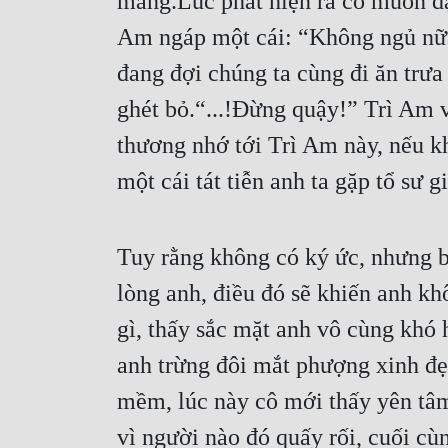
màng.Lúc phát hiện ra cô muốn dậ
Am ngáp một cái: “Không ngủ nữa, 
đang đợi chúng ta cùng đi ăn trưa
ghét bỏ.“...!Đừng quậy!” Trì Am v
thương nhớ tới Trì Am này, nếu k
một cái tát tiễn anh ta gặp tổ sư
Tuy rằng không có ký ức, nhưng bả
lòng anh, điều đó sẽ khiến anh kh
gì, thấy sắc mặt anh vô cùng khó h
anh trừng đôi mắt phượng xinh đẹp
mềm, lúc này cô mới thấy yên tâm
vì người nào đó quấy rối, cuối cù