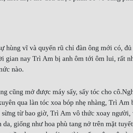
sự hùng vĩ và quyến rũ chỉ đàn ông mới có, đủ
gian nay Trì Am bị anh ôm tới ôm lui, rất nh
mức nào.
ùng cũng mở được máy sấy, sấy tóc cho cô.Ngh
y xuyên qua làn tóc xoa bóp nhẹ nhàng, Trì Am
sừng từ bao giờ, Trì Am vô thức xoay người, v
n da, giống như hoa phù tang nở trên mặt tuyết