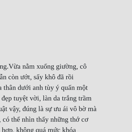
ường.Vừa nằm xuống giường, cô 
n còn ướt, sấy khô đã rồi 
 thân dưới anh tùy ý quấn một 
ẹp tuyệt vời, làn da trắng trầm 
ật vậy, đúng là sự ưu ái vô bờ mà 
 có thể nhìn thấy những thớ cơ 
 hợp, không quá mức khóa 