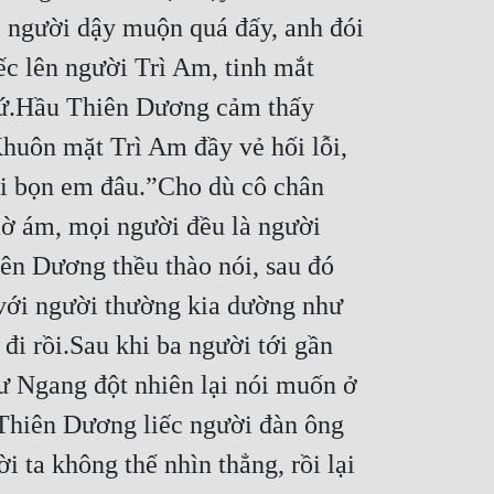
 người dậy muộn quá đấy, anh đói 
c lên người Trì Am, tinh mắt 
hứ.Hầu Thiên Dương cảm thấy 
uôn mặt Trì Am đầy vẻ hối lỗi, 
ợi bọn em đâu.”Cho dù cô chân 
ờ ám, mọi người đều là người 
n Dương thều thào nói, sau đó 
với người thường kia dường như 
đi rồi.Sau khi ba người tới gần 
Tư Ngang đột nhiên lại nói muốn ở 
Thiên Dương liếc người đàn ông 
 ta không thể nhìn thẳng, rồi lại 