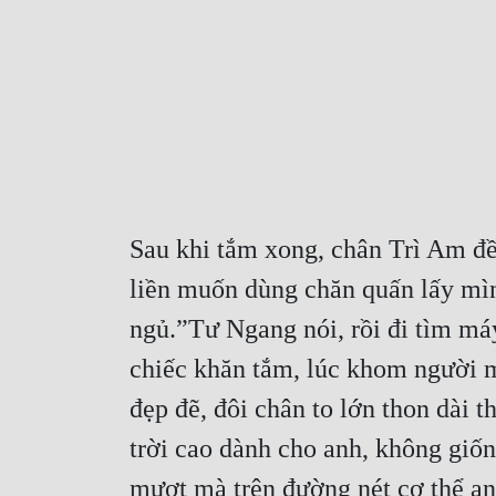
Sau khi tắm xong, chân Trì Am đều
liền muốn dùng chăn quấn lấy mình
ngủ.”Tư Ngang nói, rồi đi tìm má
chiếc khăn tắm, lúc khom người mở
đẹp đẽ, đôi chân to lớn thon dài 
trời cao dành cho anh, không giốn
mượt mà trên đường nét cơ thể a