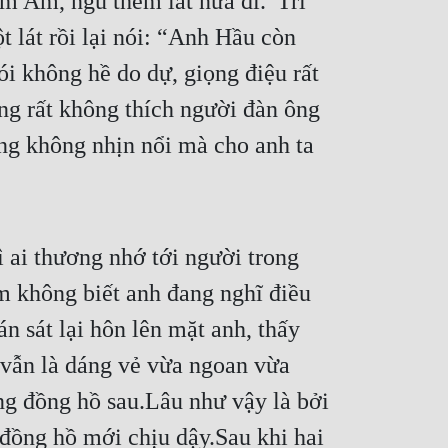
m Am, ngủ thêm lát nữa đi.”Trì 
 lát rồi lại nói: “Anh Hầu còn 
i không hề do dự, giọng điệu rất 
ng rất không thích người đàn ông 
ng không nhịn nổi mà cho anh ta 
ai thương nhớ tới người trong 
m không biết anh đang nghĩ điều 
n sát lại hôn lên mặt anh, thấy 
 vẫn là dáng vẻ vừa ngoan vừa 
g đồng hồ sau.Lâu như vậy là bởi 
đồng hồ mới chịu dậy.Sau khi hai 