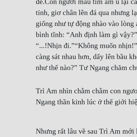
đẽ.Con ngươi màu tím âm u lại cà
tỉnh, giơ chân lên đá qua nhưng lạ
giống như tự động nhào vào lòng 
bình tĩnh: “Anh định làm gì vậy?
“...!Nhịn đi.”“Không muốn nhịn!”“
càng sát nhau hơn, dấy lên bầu k
như thế nào?” Tư Ngang chăm chú
Trì Am nhìn chằm chằm con ngươi u
Ngang thần kinh lúc ở thế giới hiệ
Nhưng rất lâu về sau Trì Am mới h