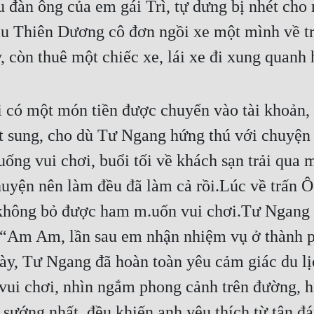
 đàn ông của em gái Trì, tự dưng bị nhét cho 
ầu Thiên Dương cô đơn ngồi xe một mình về t
, còn thuê một chiếc xe, lái xe đi xung quanh 
 có một món tiền được chuyển vào tài khoản, t
t sung, cho dù Tư Ngang hứng thú với chuyện g
ống vui chơi, buổi tối về khách sạn trải qua 
yện nên làm đều đã làm cả rồi.Lúc về trấn Ô T
a không bỏ được ham m.uốn vui chơi.Tư Ngang 
 “Am Am, lần sau em nhận nhiệm vụ ở thành phố
y, Tư Ngang đã hoàn toàn yêu cảm giác du lịch
ui chơi, nhìn ngắm phong cảnh trên đường, hay
sướng nhất, đều khiến anh yêu thích từ tận đ