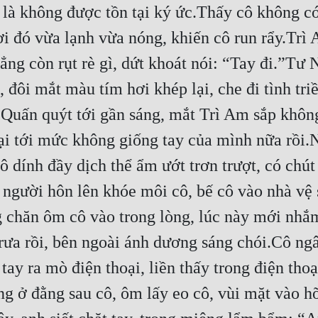
ó là không được tồn tại ký ức.Thấy cô không có
ơi đó vừa lạnh vừa nóng, khiến cô run rẩy.Trì 
hẳng còn rụt rè gì, dứt khoát nói: “Tay đi.”Tư
đôi mắt màu tím hơi khép lại, che đi tình triề
ô.Quấn quýt tới gần sáng, mắt Trì Am sắp không
ại tới mức không giống tay của mình nữa rồi.
 dính đầy dịch thể ẩm ướt trơn trượt, có chút 
gười hôn lên khóe môi cô, bế cô vào nhà vệ si
g chăn ôm cô vào trong lòng, lúc này mới nhắm 
i trưa rồi, bên ngoài ánh dương sáng chói.Cô n
ay ra mò điện thoại, liền thấy trong điện thoạ
ở đằng sau cô, ôm lấy eo cô, vùi mặt vào hõm