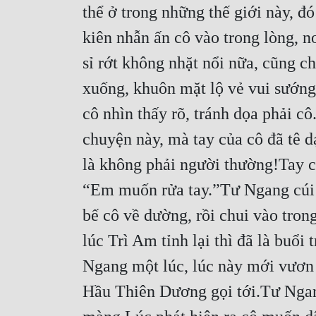
thể ở trong những thế giới này, đ
kiên nhẫn ấn cô vào trong lòng, n
sỉ rớt không nhặt nổi nữa, cũng c
xuống, khuôn mặt lộ vẻ vui sướng, 
cô nhìn thấy rõ, tránh dọa phải c
chuyện này, mà tay của cô đã tê d
là không phải người thường!Tay cô
“Em muốn rửa tay.”Tư Ngang cúi n
bế cô về dường, rồi chui vào tron
lúc Trì Am tỉnh lại thì đã là buổ
Ngang một lúc, lúc này mới vươn t
Hầu Thiên Dương gọi tới.Tư Ngang 