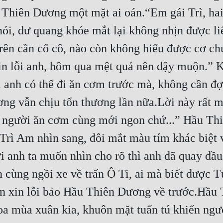
u Thiên Dương một mặt ai oán.“Em gái Trì, hai
nói, dư quang khóe mắt lại không nhịn được liế
trên cần cổ cô, nào còn không hiểu được cơ c
n lỗi anh, hôm qua mệt quá nên dậy muộn.” Kh
a anh có thể đi ăn cơm trước mà, không cần đ
ng vẫn chịu tổn thương lần nữa.Lời này rất m
 người ăn cơm cùng mới ngon chứ...” Hầu Thiê
 Trì Am nhìn sang, đôi mắt màu tím khác biệt 
i anh ta muốn nhìn cho rõ thì anh đã quay đầu 
nh cùng ngồi xe về trấn Ô Ti, ai mà biết được 
iền xin lỗi bảo Hầu Thiên Dương về trước.Hầu 
oa mùa xuân kia, khuôn mặt tuấn tú khiến người