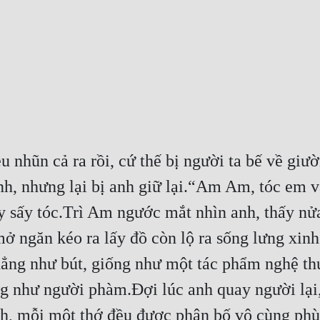
 nhũn cả ra rồi, cứ thế bị người ta bế về gi
, nhưng lại bị anh giữ lại.“Am Am, tóc em vẫ
y sấy tóc.Trì Am ngước mắt nhìn anh, thấy nửa
 ngăn kéo ra lấy đồ còn lộ ra sống lưng xinh đ
thẳng như bút, giống như một tác phẩm nghệ thu
g như người phàm.Đợi lúc anh quay người lại,
nh, mỗi một thớ đều được phân bố vô cùng phù