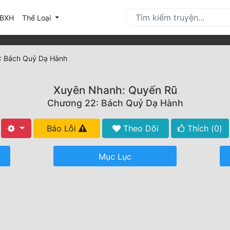
urrent)
BXH
Thể Loại
: Bách Quỷ Dạ Hành
Xuyên Nhanh: Quyến Rũ
Chương 22: Bách Quỷ Dạ Hành
Báo Lỗi
Theo Dõi
Thích (
0
)
Mục Lục