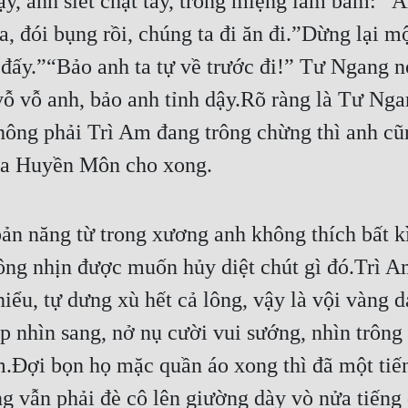
y, anh siết chặt tay, trong miệng lẩm bẩm: “A
đói bụng rồi, chúng ta đi ăn đi.”Dừng lại một
 đấy.”“Bảo anh ta tự về trước đi!” Tư Ngang nó
ỗ vỗ anh, bảo anh tỉnh dậy.Rõ ràng là Tư Nga
hông phải Trì Am đang trông chừng thì anh cũ
 gia Huyền Môn cho xong.
n năng từ trong xương anh không thích bất kì 
ông nhịn được muốn hủy diệt chút gì đó.Trì A
iểu, tự dưng xù hết cả lông, vậy là vội vàng dá
 nhìn sang, nở nụ cười vui sướng, nhìn trông
.Đợi bọn họ mặc quần áo xong thì đã một tiến
ng vẫn phải đè cô lên giường dày vò nửa tiếng 