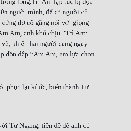
rong lòng.Trì Am lập tức bị dọa 
 lên người mình, để cả người cô 
cứng đờ cố gắng nói với giọng 
“Am Am, anh khó chịu.”Trì Am: 
về, khiến hai người càng ngày 
đập dồn dập.“Am Am, em lựa chọn 
 phục lại kí ức, biến thành Tư 
ới Tư Ngang, tiền đề để anh có 