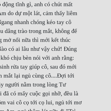
 động tĩnh gì, anh có chút mất 
Am do dự một lát, cảm thấy liêm 
 Ngang nhanh chóng kéo tay cô 
u dâng trào trong mắt, không để 
 mở nổi nữa thì mới kết thúc 
Nào có ai lâu như vậy chứ! Đúng 
khó chịu bèn nói với anh rằng: 
nh rửa tay giúp cô, sau đó mới 
mắt lại ngủ cùng cô....Đợi tới 
gây người nằm trong lòng Tư 
i đã có mấy cuộc gọi nhỡ, đều là 
 vai cô cọ tới cọ lui, ngủ tới mơ 