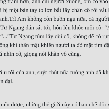
ng trầm hơn, anh cúi người xuống, ôm cô vào t
i bị một bàn tay to lớn bắt lấy chân cô rồi vắt
anh.Trì Am không còn buồn ngủ nữa, cả người 
”Tư Ngang dán sát tới, hôn lên khóe môi cô: 
...”Tư Ngang túm lấy đùi cô, không để cô rụt 
hông khí thân mật khiến người ta đỏ mặt tim 
 nhìn cô, giọng nói khàn vô cùng.
 tối của anh, suýt chút nữa tưởng anh đã khôi
n đại.
iểu được, những thế giới này có hạn chế đối v