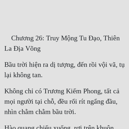
Free
Hậu Cung
Truyện Convert
    Chương 26: Truy Mộng Tu Đạo, Thiên 
Truyện Dịch
Truyện Nhập Môn
Bầu trời hiện ra dị tượng, đến rồi vội vã, tụ 
Truyện ngắn
Xa Lộ Dịch
Không chỉ có Trương Kiếm Phong, tất cả 
Cung Đấu
mọi người tại chỗ, đều rối rít ngẩng đầu, 
Cạnh Kỹ
Cổ Tiên Hiệp
Hào quang chiếu xuống, rơi trên khuôn 