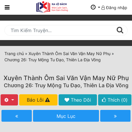
Đăng nhập
Trang
Chủ
Mới
Cập
Nhật
Trang chủ
»
Xuyên Thành Ôm Sai Văn Vận May Nữ Phụ
»
(current)
Chương 26: Truy Mộng Tu Đạo, Thiên La Địa Võng
BXH
Thể Loại
Xuyên Thành Ôm Sai Văn Vận May Nữ Phụ
Chương 26: Truy Mộng Tu Đạo, Thiên La Địa Võng
Tất Cả
Báo Lỗi
Theo Dõi
Thích (
0
)
Truyện Mới Ra
Mục Lục
Hoàn Thành