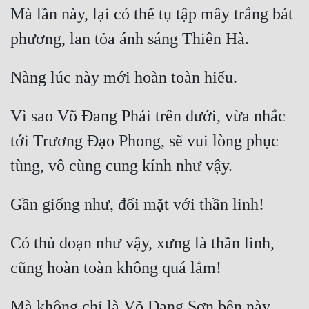
Mà lần này, lại có thể tụ tập mây trắng bát 
Mưu Mô
Mạt Thế
Mỹ Thực
Ngôn Tình
Vì sao Võ Đang Phái trên dưới, vừa nhắc 
Ngược
tới Trương Đạo Phong, sẽ vui lòng phục 
Nữ Cường
Nữ Phụ
Phong Thủy - Tâm Linh
Có thủ đoạn như vậy, xưng là thần linh, 
Phương Tây
Phản Phái
Quan Trường