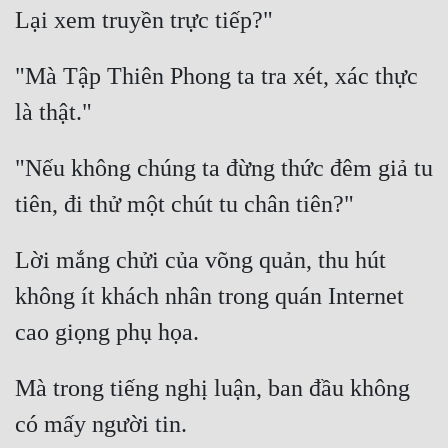
Đô Thị
Đông Phương
"Mà Tập Thiên Phong ta tra xét, xác thực 
Đông Phương Huyền Huyễn
Đồng Nhân
"Nếu không chúng ta đừng thức đêm giả tu 
Cẩu Đạo Trường Sinh
Ngự Thú
Lời mắng chửi của võng quản, thu hút 
Truyện Nam
không ít khách nhân trong quán Internet 
Truyện Nữ
Vô Địch Lưu
Mà trong tiếng nghị luận, ban đầu không 
Xây Dựng Thế Lực
Đam Mỹ