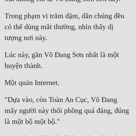
Quân Sự
Trong phạm vi trăm dặm, dân chúng đều 
Sảng Văn
có thể dùng mắt thường, nhìn thấy dị 
Sắc
Sủng
Lúc này, gần Võ Đang Sơn nhất là một 
Thanh Xuân
Tiên Hiệp
Tiểu Thuyết
Trinh Thám
"Dựa vào, còn Toàn An Cục, Võ Đang 
Triều Đấu
mấy người này thổi phồng quá đáng, đúng 
Trùng Sinh
Trọng Sinh