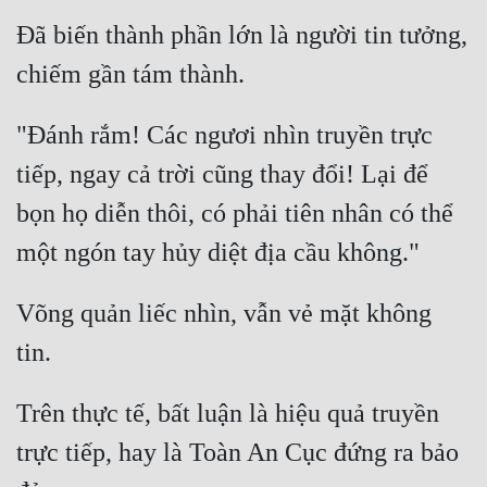
Đã biến thành phần lớn là người tin tưởng, 
Đẹp
Đẹp Hiệp
"Đánh rắm! Các ngươi nhìn truyền trực 
Tính Cách Nhân Vật :
tiếp, ngay cả trời cũng thay đổi! Lại để 
Cơ Trí
bọn họ diễn thôi, có phải tiên nhân có thể 
Sát Phạt Quyết Đoán
Vô Sỉ
Võng quản liếc nhìn, vẫn vẻ mặt không 
Điềm Đạm
Trên thực tế, bất luận là hiệu quả truyền 
trực tiếp, hay là Toàn An Cục đứng ra bảo 