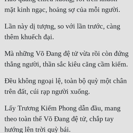
Cổ Đại
Du Hí
Lần này dị tượng, so với lần trước, càng 
Dã Sử
Dị Giới
Dị Năng
Mà những Võ Đang đệ tử vừa rồi còn đứng 
Gia Đấu
Góc Nhìn Nam
Đều không ngoại lệ, toàn bộ quỳ một chân 
Góc Nhìn Nữ
Huyền Huyễn
Lấy Trương Kiếm Phong dẫn đầu, mang 
Huyền Nghi
theo toàn thể Võ Đang đệ tử, chắp tay 
Huyền Ảo