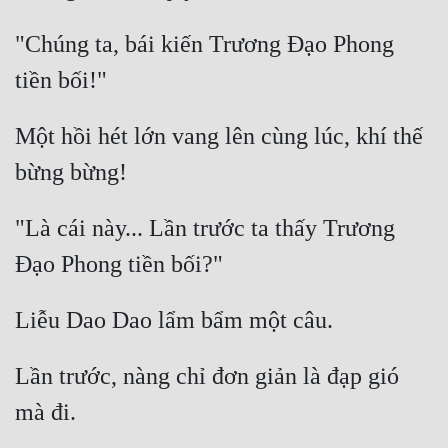
Hài Hước
"Chúng ta, bái kiến Trương Đạo Phong 
Hệ Thống
Học Đường
Khoa Huyễn
Một hồi hét lớn vang lên cùng lúc, khí thế 
Khoa Huyễn Không Gian
Kinh Dị
"Là cái này... Lần trước ta thấy Trương 
Kiếm Hiệp
Kỳ Huyễn
Kỳ Ảo
Linh Dị
Lần trước, nàng chỉ đơn giản là đạp gió 
Làm Giàu
Lịch Sử