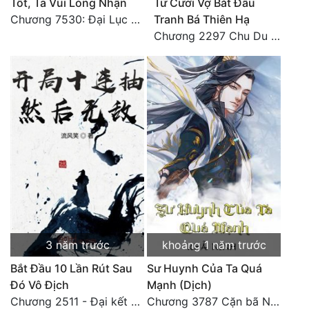
Tốt, Ta Vui Lòng Nhận
Từ Cưới Vợ Bắt Đầu
Chương 7530: Đại Lục Khởi Nguyên – Kiến Thành 71
Tranh Bá Thiên Hạ
Chương 2297 Chu Du Du mang thai
3 năm trước
khoảng 1 năm trước
Bắt Đầu 10 Lần Rút Sau
Sư Huynh Của Ta Quá
Đó Vô Địch
Mạnh (Dịch)
Chương 2511 - Đại kết cục, Phiên ngoại thiên: Chư thiên quy nhất giới, vĩnh hằng thế giới. Hết!
Chương 3787 Cặn bã Nam Thiên Đạo