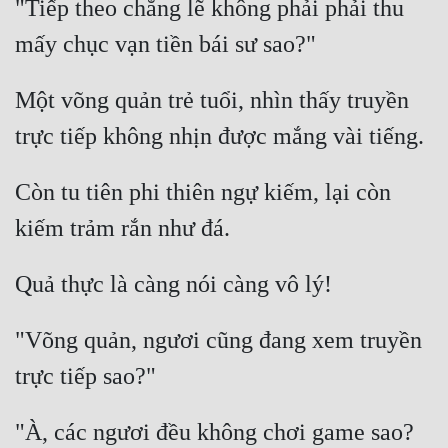
"Tiếp theo chẳng lẽ không phải phải thu 
Tu Chân
Tu Tiên
Một võng quản trẻ tuổi, nhìn thấy truyền 
Tội Phạm
Vô Địch
Võ Hiệp
Còn tu tiên phi thiên ngự kiếm, lại còn 
Võng Du
Xuyên Không
Xuyên Nhanh
"Võng quản, ngươi cũng đang xem truyền 
Xuyên Sách
Xuyên Thư
Điền Văn
"À, các ngươi đều không chơi game sao? 