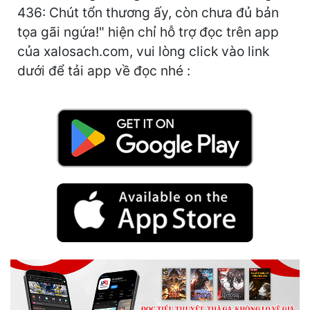
Hài Hước
436: Chút tổn thương ấy, còn chưa đủ bản
tọa gãi ngứa!" hiện chỉ hỗ trợ đọc trên app
Hệ Thống
của xalosach.com, vui lòng click vào link
Học Đường
dưới để tải app về đọc nhé :
Khoa Huyễn
Khoa Huyễn Không Gian
Kinh Dị
Kiếm Hiệp
Kỳ Huyễn
Kỳ Ảo
Linh Dị
Làm Giàu
Lịch Sử