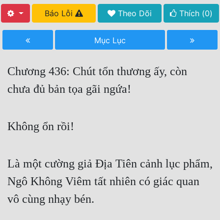
Báo Lỗi
Theo Dõi
Thích (
0
)
Free
Hậu Cung
Mục Lục
Truyện Convert
Chương 436: Chút tổn thương ấy, còn
Truyện Dịch
chưa đủ bản tọa gãi ngứa!
Truyện Nhập Môn
Truyện ngắn
Không ổn rồi!
Xa Lộ Dịch
Là một cường giả Địa Tiên cảnh lục phẩm,
Cung Đấu
Ngô Không Viêm tất nhiên có giác quan
Cạnh Kỹ
vô cùng nhạy bén.
Cổ Tiên Hiệp