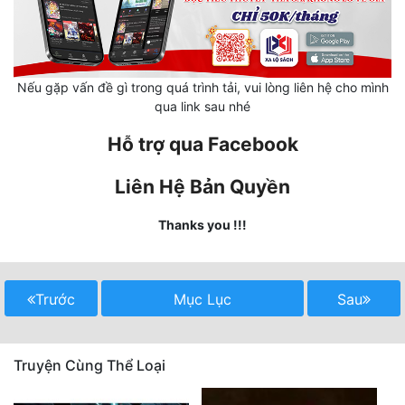
Mưu Mô
Mạt Thế
Nếu gặp vấn đề gì trong quá trình tải, vui lòng liên hệ cho mình
qua link sau nhé
Mỹ Thực
Hỗ trợ qua Facebook
Ngôn Tình
Ngược
Liên Hệ Bản Quyền
Nữ Cường
Thanks you !!!
Nữ Phụ
Phong Thủy - Tâm Linh
Trước
Mục Lục
Sau
Phương Tây
Phản Phái
Truyện Cùng Thể Loại
Quan Trường