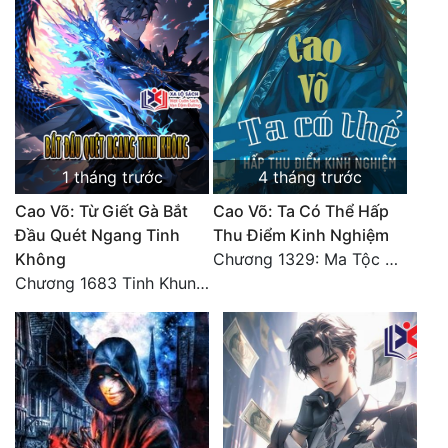
Đô Thị
Đông Phương
Đông Phương Huyền Huyễn
Đồng Nhân
1 tháng trước
4 tháng trước
Cẩu Đạo Trường Sinh
Cao Võ: Từ Giết Gà Bắt
Cao Võ: Ta Có Thể Hấp
Đầu Quét Ngang Tinh
Thu Điểm Kinh Nghiệm
Ngự Thú
Không
Chương 1329: Ma Tộc đại công chúa Thương Nguyệt
Chương 1683 Tinh Khung Võ Thánh (Hết)
Truyện Nam
Truyện Nữ
Vô Địch Lưu
Xây Dựng Thế Lực
Đam Mỹ