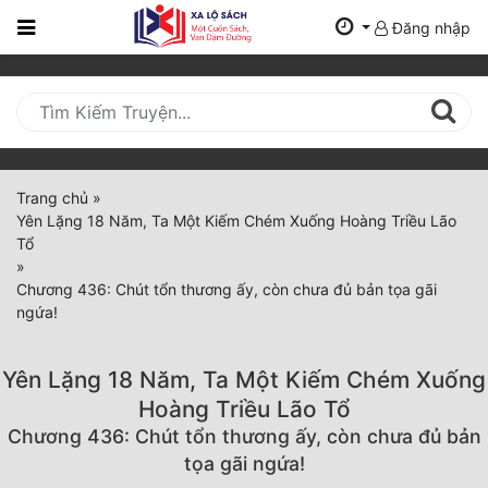
Đăng nhập
Trang
Chủ
Mới
Cập
Nhật
Trang chủ
»
(current)
Yên Lặng 18 Năm, Ta Một Kiếm Chém Xuống Hoàng Triều Lão
BXH
Tổ
»
Thể Loại
Chương 436: Chút tổn thương ấy, còn chưa đủ bản tọa gãi
ngứa!
Tất Cả
Yên Lặng 18 Năm, Ta Một Kiếm Chém Xuống
Truyện Mới Ra
Hoàng Triều Lão Tổ
Chương 436: Chút tổn thương ấy, còn chưa đủ bản
Hoàn Thành
tọa gãi ngứa!