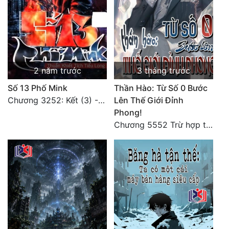
Đẹp
Đẹp Hiệp
Tính Cách Nhân Vật :
2 năm trước
3 tháng trước
Số 13 Phố Mink
Thần Hào: Từ Số 0 Bước
Cơ Trí
Chương 3252: Kết (3) - HẾT.
Lên Thế Giới Đỉnh
Sát Phạt Quyết Đoán
Phong!
Chương 5552 Trừ hợp tác, không còn cách nào khác!
Vô Sỉ
Điềm Đạm