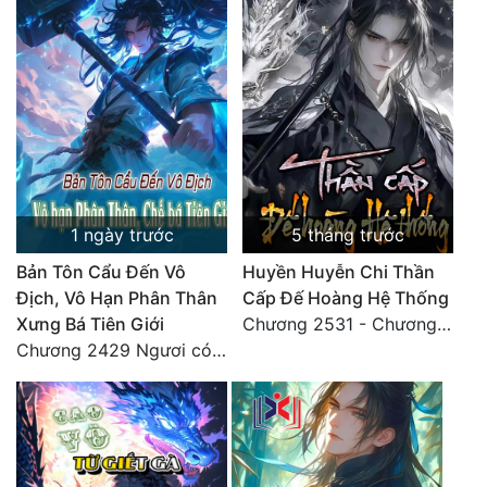
Tu Chân
Tu Tiên
Tội Phạm
Vô Địch
Võ Hiệp
1 ngày trước
5 tháng trước
Võng Du
Bản Tôn Cẩu Đến Vô
Huyền Huyễn Chi Thần
Xuyên Không
Địch, Vô Hạn Phân Thân
Cấp Đế Hoàng Hệ Thống
Xưng Bá Tiên Giới
Chương 2531 - Chương cuối
Xuyên Nhanh
Chương 2429 Ngươi có tuệ nhãn? Ta có...
Xuyên Sách
Xuyên Thư
Điền Văn