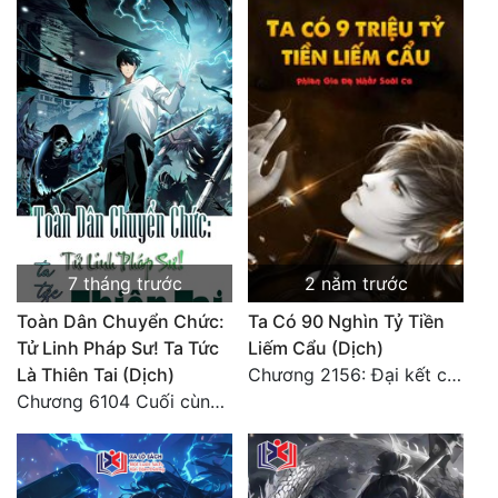
Quân Sự
Sảng Văn
Sắc
Sủng
Thanh Xuân
Tiên Hiệp
7 tháng trước
2 năm trước
Tiểu Thuyết
Toàn Dân Chuyển Chức:
Ta Có 90 Nghìn Tỷ Tiền
Trinh Thám
Tử Linh Pháp Sư! Ta Tức
Liếm Cẩu (Dịch)
Là Thiên Tai (Dịch)
Chương 2156: Đại kết cục!!!
Triều Đấu
Chương 6104 Cuối cùng (HẾT)
Trùng Sinh
Trọng Sinh