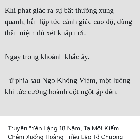
Cổ Đại
Khi phát giác ra sự bất thường xung
Du Hí
quanh, hắn lập tức cảnh giác cao độ, dùng
Dã Sử
thần niệm dò xét khắp nơi.
Dị Giới
Dị Năng
Ngay trong khoảnh khắc ấy.
Gia Đấu
Từ phía sau Ngô Không Viêm, một luồng
Góc Nhìn Nam
khí tức cường hoành đột ngột ập đến.
Góc Nhìn Nữ
Huyền Huyễn
Huyền Nghi
Truyện "Yên Lặng 18 Năm, Ta Một Kiếm
Huyền Ảo
Chém Xuống Hoàng Triều Lão Tổ Chương