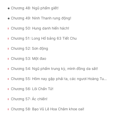
Chương 48: Ngũ phẩm giết!
Đẹp
Chương 49: Ninh Thanh rung động!
Đẹp Hiệp
Chương 50: Hung danh hiển hách!
Tính Cách Nhân Vật :
Chương 51: Long Hổ bảng 63 Tiết Chu
Cơ Trí
Chương 52: Sơn động
Sát Phạt Quyết Đoán
Chương 53: Một đao
Vô Sỉ
Chương 54: Ngũ phẩm trung kỳ, mình đồng da sắt!
Điềm Đạm
Chương 55: Hôm nay gặp phải ta, các ngươi Hoàng Tuyền lộ phía trên tốt làm bạn!
Chương 56: Lôi Chấn Tử!
Chương 57: Ác chiến!
Chương 58: Bạo Vũ Lê Hoa Châm khoe oai!