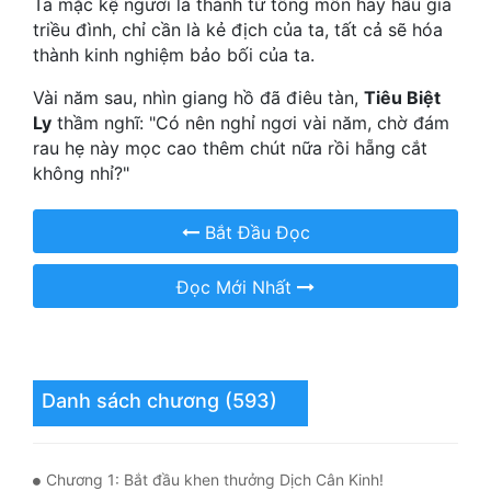
Ta mặc kệ ngươi là thánh tử tông môn hay hầu gia
Hài Hước
triều đình, chỉ cần là kẻ địch của ta, tất cả sẽ hóa
Hệ Thống
thành kinh nghiệm bảo bối của ta.
Học Đường
Vài năm sau, nhìn giang hồ đã điêu tàn,
Tiêu Biệt
Ly
thầm nghĩ: "Có nên nghỉ ngơi vài năm, chờ đám
Khoa Huyễn
rau hẹ này mọc cao thêm chút nữa rồi hẵng cắt
không nhỉ?"
Khoa Huyễn Không Gian
Kinh Dị
Bắt Đầu Đọc
Kiếm Hiệp
Đọc Mới Nhất
Kỳ Huyễn
Kỳ Ảo
Danh sách chương (593)
Linh Dị
Làm Giàu
Chương 1: Bắt đầu khen thưởng Dịch Cân Kinh!
Lịch Sử