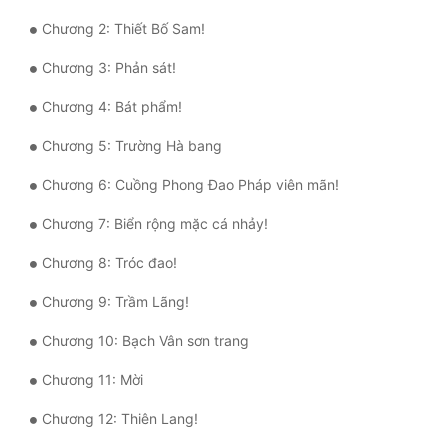
Chương 2: Thiết Bố Sam!
Mưu Mô
Chương 3: Phản sát!
Mạt Thế
Chương 4: Bát phẩm!
Mỹ Thực
Chương 5: Trường Hà bang
Ngôn Tình
Chương 6: Cuồng Phong Đao Pháp viên mãn!
Ngược
Chương 7: Biển rộng mặc cá nhảy!
Nữ Cường
Chương 8: Tróc đao!
Nữ Phụ
Chương 9: Trầm Lãng!
Phong Thủy - Tâm Linh
Chương 10: Bạch Vân sơn trang
Phương Tây
Chương 11: Mời
Phản Phái
Chương 12: Thiên Lang!
Quan Trường