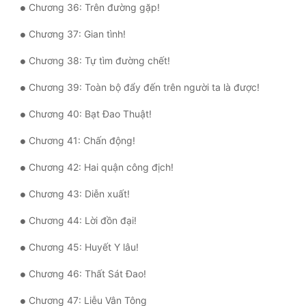
Chương 36: Trên đường gặp!
Đô Thị
Chương 37: Gian tình!
Đông Phương
Chương 38: Tự tìm đường chết!
Đông Phương Huyền Huyễn
Chương 39: Toàn bộ đẩy đến trên người ta là được!
Đồng Nhân
Chương 40: Bạt Đao Thuật!
Chương 41: Chấn động!
Cẩu Đạo Trường Sinh
Chương 42: Hai quận công địch!
Ngự Thú
Chương 43: Diễn xuất!
Truyện Nam
Chương 44: Lời đồn đại!
Truyện Nữ
Chương 45: Huyết Y lâu!
Vô Địch Lưu
Chương 46: Thất Sát Đao!
Xây Dựng Thế Lực
Chương 47: Liễu Vân Tông
Đam Mỹ