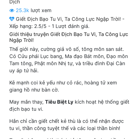
Dịch
Cổ Đại
25.3k
lượt xem
Du Hí
Giết Địch Bạo Tu Vi, Ta Công Lực Ngập Trời!
-
Xếp hạng:
2.5
/
5
-
1
Lượt đánh giá.
Dã Sử
Giới thiệu truyện Giết Địch Bạo Tu Vi, Ta Công Lực
Ngập Trời!
Dị Giới
Thế giới này, cường giả vô số, tông môn san sát.
Dị Năng
Có Cửu phái Lục bang, Ma đạo Bát môn, Đạo môn
Tam tông, Phật môn Nhị tự, và triều đình Đại Càn
Gia Đấu
uy áp tứ hải.
Góc Nhìn Nam
Kẻ mạnh coi kẻ yếu như cỏ rác, hoàng tử xem
giang hồ như bàn cờ.
Góc Nhìn Nữ
May mắn thay,
Tiêu Biệt Ly
kích hoạt hệ thống giết
Huyền Huyễn
địch bạo tu vi.
Huyền Nghi
Hắn chỉ cần giết chết kẻ thù là có thể nhận được
tu vi, thần công tuyệt thế và các loại thần binh!
Huyền Ảo