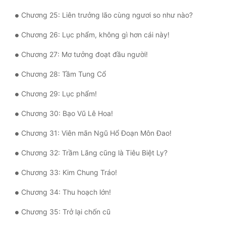
Tu Chân
Chương 25: Liên trưởng lão cùng ngươi so như nào?
Tu Tiên
Chương 26: Lục phẩm, không gì hơn cái này!
Tội Phạm
Chương 27: Mơ tưởng đoạt đầu người!
Vô Địch
Chương 28: Tầm Tung Cổ
Võ Hiệp
Chương 29: Lục phẩm!
Võng Du
Chương 30: Bạo Vũ Lê Hoa!
Xuyên Không
Chương 31: Viên mãn Ngũ Hổ Đoạn Môn Đao!
Chương 32: Trầm Lãng cũng là Tiêu Biệt Ly?
Xuyên Nhanh
Chương 33: Kim Chung Tráo!
Xuyên Sách
Chương 34: Thu hoạch lớn!
Xuyên Thư
Chương 35: Trở lại chốn cũ
Điền Văn