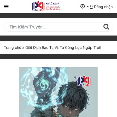
Đăng nhập
Trang
Chủ
Mới
Cập
Nhật
Trang chủ
»
Giết Địch Bạo Tu Vi, Ta Công Lực Ngập Trời!
(current)
BXH
Thể Loại
Tất Cả
Truyện Mới Ra
Hoàn Thành