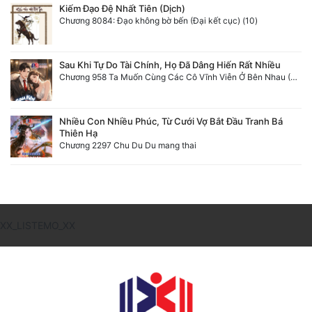
Kiếm Đạo Đệ Nhất Tiên (Dịch)
Chương 8084: Đạo không bờ bến (Đại kết cục) (10)
Sau Khi Tự Do Tài Chính, Họ Đã Dâng Hiến Rất Nhiều
Chương 958 Ta Muốn Cùng Các Cô Vĩnh Viễn Ở Bên Nhau (2) Hết
Nhiều Con Nhiều Phúc, Từ Cưới Vợ Bắt Đầu Tranh Bá
Thiên Hạ
Chương 2297 Chu Du Du mang thai
XX_LISTEMO_XX