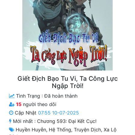
Free
Hậu Cung
Truyện Convert
Truyện Dịch
Truyện Nhập Môn
Truyện ngắn
Giết Địch Bạo Tu Vi, Ta Công Lực
Xa Lộ Dịch
Ngập Trời!
Tình Trạng :
Đã hoàn thành
Cung Đấu
15
người theo dõi
Cập Nhật
07:55 10-07-2025
Cạnh Kỹ
Mới nhất :
Chương 593: Đại Kết Cục!
Cổ Tiên Hiệp
Huyền Huyễn
,
Hệ Thống
,
Truyện Dịch
,
Xa Lộ