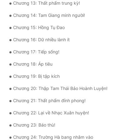
Chương 13: Thất phẩm trung kỳ!
Quân Sự
Chương 14: Tam Giang minh người!
Sảng Văn
Chương 15: Hồng Tụ Đao
Sắc
Chương 16: Dữ nhiều lành ít
Sủng
Chương 17: Tiếp sống!
Thanh Xuân
Chương 18: Áp tiêu
Tiên Hiệp
Chương 19: Bị tập kích
Tiểu Thuyết
Chương 20: Thập Tam Thái Bảo Hoành Luyện!
Trinh Thám
Chương 21: Thất phẩm đỉnh phong!
Triều Đấu
Chương 22: Lại về Nhạc Xuân huyện!
Trùng Sinh
Chương 23: Báo thù!
Trọng Sinh
Chương 24: Trường Hà bang nhằm vào