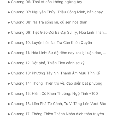
Chương 06: Thái Ất còn không ngừng tay
Quân Sự
Chương 07: Nguyên Thủy: Triệu Công Minh, hắn chạy không khỏi!
Sảng Văn
Chương 08: Na Tra sống lại, củ sen hóa thân
Sắc
Chương 09: Tiệt Giáo Đời Ba Đại Sư Tỷ, Hỏa Linh Thánh Mẫu
Sủng
Chương 10: Luyện hóa Na Tra Càn Khôn Quyển
Thanh Xuân
Chương 11: Hỏa Linh: Sư đệ đêm nay lưu lại luận đạo, ý ngươi thế nào?
Tiên Hiệp
Chương 12: Đột phá, Thiên Tiên cảnh sơ kỳ
Tiểu Thuyết
Chương 13: Phương Tây Nhị Thánh Âm Mưu Tính Kế
Trinh Thám
Chương 14: Thông Thiên trở về, đạo diễn bát phương
Triều Đấu
Chương 15: Hiếm Có Khen Thưởng: Ngộ Tính +100
Trùng Sinh
Chương 16: Liên Phá Tứ Cảnh, Tu Vi Tăng Lên Vượt Bậc
Trọng Sinh
Chương 17: Thông Thiên Thánh Nhân đích thân truyền thụ tiên pháp