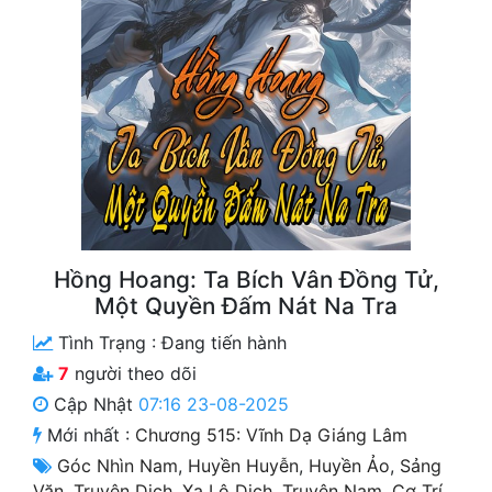
Free
Hậu Cung
Truyện Convert
Truyện Dịch
Truyện Nhập Môn
Truyện ngắn
Hồng Hoang: Ta Bích Vân Đồng Tử,
Xa Lộ Dịch
Một Quyền Đấm Nát Na Tra
Tình Trạng :
Đang tiến hành
7
người theo dõi
Cung Đấu
Cập Nhật
07:16 23-08-2025
Cạnh Kỹ
Mới nhất :
Chương 515: Vĩnh Dạ Giáng Lâm
Cổ Tiên Hiệp
Góc Nhìn Nam
,
Huyền Huyễn
,
Huyền Ảo
,
Sảng
Văn
,
Truyện Dịch
,
Xa Lộ Dịch
,
Truyện Nam
,
Cơ Trí
,