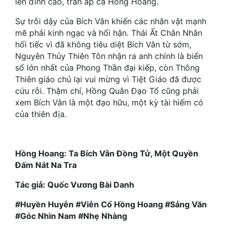
lên đỉnh cao, trấn áp cả Hồng Hoang.
Hài Hước
Sự trỗi dậy của Bích Vân khiến các nhân vật mạnh
Hệ Thống
mẽ phải kinh ngạc và hối hận. Thái Ất Chân Nhân
Học Đường
hối tiếc vì đã không tiêu diệt Bích Vân từ sớm,
Nguyên Thủy Thiên Tôn nhận ra anh chính là biến
Khoa Huyễn
số lớn nhất của Phong Thần đại kiếp, còn Thông
Thiên giáo chủ lại vui mừng vì Tiệt Giáo đã được
Khoa Huyễn Không Gian
cứu rỗi. Thậm chí, Hồng Quân Đạo Tổ cũng phải
xem Bích Vân là một đạo hữu, một kỳ tài hiếm có
Kinh Dị
của thiên địa.
Kiếm Hiệp
Kỳ Huyễn
Hồng Hoang: Ta Bích Vân Đồng Tử, Một Quyền
Đấm Nát Na Tra
Kỳ Ảo
Tác giả: Quốc Vương Bài Danh
Linh Dị
#Huyền Huyễn #Viễn Cổ Hồng Hoang #Sảng Văn
Làm Giàu
#Góc Nhìn Nam #Nhẹ Nhàng
Lịch Sử