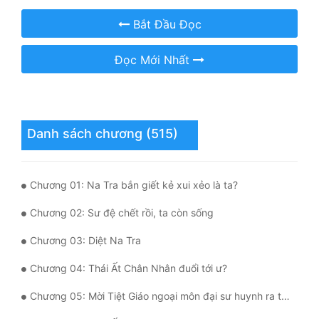
Bắt Đầu Đọc
Mưu Mô
Mạt Thế
Đọc Mới Nhất
Mỹ Thực
Ngôn Tình
Danh sách chương (515)
Ngược
Nữ Cường
Chương 01: Na Tra bắn giết kẻ xui xẻo là ta?
Nữ Phụ
Chương 02: Sư đệ chết rồi, ta còn sống
Phong Thủy - Tâm Linh
Chương 03: Diệt Na Tra
Phương Tây
Chương 04: Thái Ất Chân Nhân đuổi tới ư?
Phản Phái
Chương 05: Mời Tiệt Giáo ngoại môn đại sư huynh ra tay giúp đỡ
Quan Trường