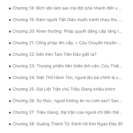
Tu Chân
Chương 18: Bích Vân làm sao mà đột phá nhanh đến vậy, lại còn đột phá liên tục?
Tu Tiên
Chương 19: Đám người Tiệt Giáo muốn tranh nhau thu Bích Vân làm đồ đệ?
Tội Phạm
Chương 20: Khen thưởng: Pháp quyết đẳng cấp tăng lên một lần
Vô Địch
Chương 21: Công pháp lên cấp, « Cửu Chuyển Huyền Công »
Võ Hiệp
Chương 22: Đến trên Tam Tiên Đảo giết ta?
Chương 23: Thượng phẩm tiên thiên linh căn, Cửu Thiên Nguyên Dương Quả Thụ
Võng Du
Chương 24: Diệt Thổ Hành Tôn, ngươi lão bà chính là của ta rồi!
Xuyên Không
Chương 25: Địa Liệt Trận chủ Triệu Giang khiêu khích
Xuyên Nhanh
Chương 26: Sư thúc, ngươi không ăn no cơm sao? Sao lại mềm nhũn thế?
Xuyên Sách
Chương 27: Triệu Giang, đại trận của ngươi chỉ đến thế thôi sao?
Xuyên Thư
Chương 28: Quảng Thành Tử: Đánh tới Kim Ngao Đảo đi!
Điền Văn