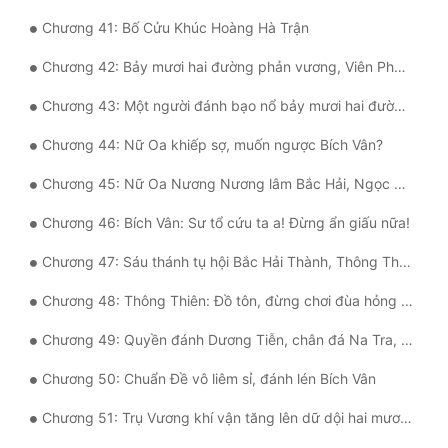
Chương 41: Bố Cửu Khúc Hoàng Hà Trận
Đẹp
Chương 42: Bảy mươi hai đường phản vương, Viên Phúc Thông?
Đẹp Hiệp
Chương 43: Một người đánh bạo nổ bảy mươi hai đường yêu tướng?
Tính Cách Nhân Vật :
Chương 44: Nữ Oa khiếp sợ, muốn ngược Bích Vân?
Cơ Trí
Chương 45: Nữ Oa Nương Nương lâm Bắc Hải, Ngọc Hư môn đồ hạ Côn Luân
Sát Phạt Quyết Đoán
Chương 46: Bích Vân: Sư tổ cứu ta a! Đừng ẩn giấu nữa!
Vô Sỉ
Chương 47: Sáu thánh tụ hội Bắc Hải Thành, Thông Thiên bày Tru Tiên Trận
Điềm Đạm
Chương 48: Thông Thiên: Đồ tôn, đừng chơi đùa hỏng rồi!
Chương 49: Quyền đánh Dương Tiễn, chân đá Na Tra, chém giết Hạo Thiên
Chương 50: Chuẩn Đề vô liêm sỉ, đánh lén Bích Vân
Chương 51: Trụ Vương khí vận tăng lên dữ dội hai mươi năm