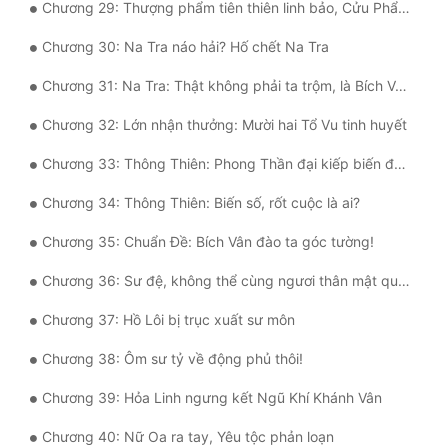
Chương 29: Thượng phẩm tiên thiên linh bảo, Cửu Phẩm Hỏa Diễm Kim Liên
Đô Thị
Chương 30: Na Tra náo hải? Hố chết Na Tra
Đông Phương
Chương 31: Na Tra: Thật không phải ta trộm, là Bích Vân làm!
Đông Phương Huyền Huyễn
Chương 32: Lớn nhận thưởng: Mười hai Tổ Vu tinh huyết
Đồng Nhân
Chương 33: Thông Thiên: Phong Thần đại kiếp biến đổi thế nào?
Chương 34: Thông Thiên: Biến số, rốt cuộc là ai?
Cẩu Đạo Trường Sinh
Chương 35: Chuẩn Đề: Bích Vân đào ta góc tường!
Ngự Thú
Chương 36: Sư đệ, không thể cùng ngươi thân mật quá, ta sắp đột phá tu vi rồi!
Truyện Nam
Chương 37: Hồ Lôi bị trục xuất sư môn
Truyện Nữ
Chương 38: Ôm sư tỷ về động phủ thôi!
Vô Địch Lưu
Chương 39: Hỏa Linh ngưng kết Ngũ Khí Khánh Vân
Xây Dựng Thế Lực
Chương 40: Nữ Oa ra tay, Yêu tộc phản loạn
Đam Mỹ