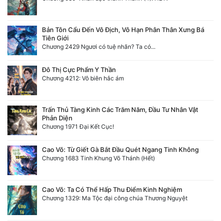
Bản Tôn Cẩu Đến Vô Địch, Vô Hạn Phân Thân Xưng Bá
Tiên Giới
Chương 2429 Ngươi có tuệ nhãn? Ta có...
Đô Thị Cực Phẩm Y Thần
Chương 4212: Vô biên hắc ám
Trấn Thủ Tàng Kinh Các Trăm Năm, Đầu Tư Nhân Vật
Phản Diện
Chương 1971 Đại Kết Cục!
Cao Võ: Từ Giết Gà Bắt Đầu Quét Ngang Tinh Không
Chương 1683 Tinh Khung Võ Thánh (Hết)
Cao Võ: Ta Có Thể Hấp Thu Điểm Kinh Nghiệm
Chương 1329: Ma Tộc đại công chúa Thương Nguyệt