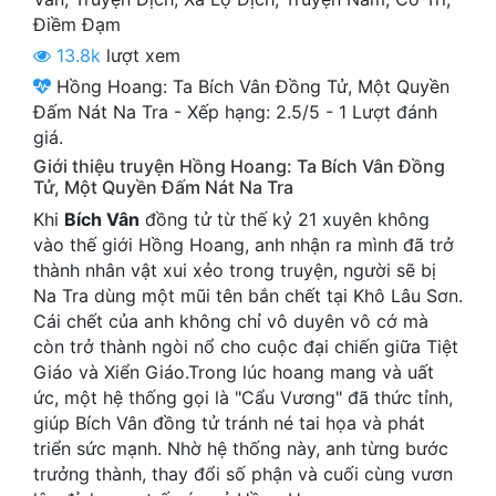
Cổ Đại
Điềm Đạm
13.8k
lượt xem
Du Hí
Hồng Hoang: Ta Bích Vân Đồng Tử, Một Quyền
Dã Sử
Đấm Nát Na Tra
-
Xếp hạng:
2.5
/
5
-
1
Lượt đánh
giá.
Dị Giới
Giới thiệu truyện Hồng Hoang: Ta Bích Vân Đồng
Tử, Một Quyền Đấm Nát Na Tra
Dị Năng
Khi
Bích Vân
đồng tử từ thế kỷ 21 xuyên không
Gia Đấu
vào thế giới Hồng Hoang, anh nhận ra mình đã trở
thành nhân vật xui xẻo trong truyện, người sẽ bị
Góc Nhìn Nam
Na Tra dùng một mũi tên bắn chết tại Khô Lâu Sơn.
Cái chết của anh không chỉ vô duyên vô cớ mà
Góc Nhìn Nữ
còn trở thành ngòi nổ cho cuộc đại chiến giữa Tiệt
Huyền Huyễn
Giáo và Xiển Giáo.Trong lúc hoang mang và uất
ức, một hệ thống gọi là "Cẩu Vương" đã thức tỉnh,
Huyền Nghi
giúp Bích Vân đồng tử tránh né tai họa và phát
triển sức mạnh. Nhờ hệ thống này, anh từng bước
Huyền Ảo
trưởng thành, thay đổi số phận và cuối cùng vươn