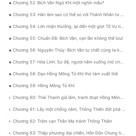
Chương 52: Bích Vân Ngũ Khí một nghìn mẫu?
Chương 53: Hắn làm sao có thể so với Thánh Nhân tư chất?
Chương 54: Lớn nhận thưởng, lại đến một giọt Tổ Vu tinh huyết?
Chương 55: Chuẩn Đề: Bích Vân, vạn lần không thể lưu!
Chương 56: Nguyên Thủy: Bích Vân tư chất cùng ta không phân cao thấp ư?
Chương 57: Hỏa Linh: Sư đệ, ngươi nằm xuống (nữ chủ đầu tiên)
Chương 58: Đạo Hồng Mông Tử Khí thứ tám xuất thế
Chương 59: Hồng Mông Tử Khí
Chương 60: Thái Thanh giá lâm, tranh đoạt Hồng Mông Tử Khí
Chương 61: Lấy một chống năm, Thông Thiên đột phá Thánh cảnh hai trọng thiên
Chương 62: Trăm vạn Thần Ma tránh Thông Thiên
Chương 63: Thập phương đại chiến, Hỗn Độn Chung hiện