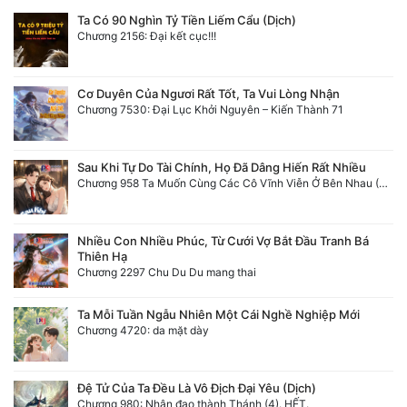
Ta Có 90 Nghìn Tỷ Tiền Liếm Cẩu (Dịch)
Chương 2156: Đại kết cục!!!
Cơ Duyên Của Ngươi Rất Tốt, Ta Vui Lòng Nhận
Chương 7530: Đại Lục Khởi Nguyên – Kiến Thành 71
Sau Khi Tự Do Tài Chính, Họ Đã Dâng Hiến Rất Nhiều
Chương 958 Ta Muốn Cùng Các Cô Vĩnh Viễn Ở Bên Nhau (2) Hết
Nhiều Con Nhiều Phúc, Từ Cưới Vợ Bắt Đầu Tranh Bá
Thiên Hạ
Chương 2297 Chu Du Du mang thai
Ta Mỗi Tuần Ngẫu Nhiên Một Cái Nghề Nghiệp Mới
Chương 4720: da mặt dày
Đệ Tử Của Ta Đều Là Vô Địch Đại Yêu (Dịch)
Chương 980: Nhân đạo thành Thánh (4). HẾT.