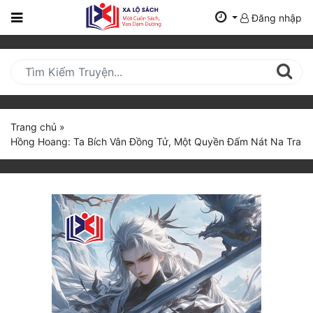
Đăng nhập
Trang
Chủ
Mới
Cập
Nhật
Trang chủ
»
(current)
Hồng Hoang: Ta Bích Vân Đồng Tử, Một Quyền Đấm Nát Na Tra
BXH
Thể Loại
Tất Cả
Truyện Mới Ra
Hoàn Thành