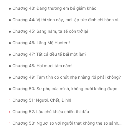
Chương 43: Đáng thương em bé giám khảo
Đẹp
Chương 44: Vị thí sinh này, mời lập tức đình chỉ hành vi bạo lực!
Đẹp Hiệp
Chương 45: Sang năm, ta sẽ còn trở lại
Tính Cách Nhân Vật :
Chương 46: Lăng Mộ Hunter!!
Cơ Trí
Chương 47: Tất cả đều tế bái một lần?
Sát Phạt Quyết Đoán
Chương 48: Hai mươi tám năm!
Vô Sỉ
Chương 49: Tâm tính có chút nhẹ nhàng rồi phải không?
Điềm Đạm
Chương 50: Sư phụ của mình, không cười không được
Chương 51: Ngươi, Chết, Định!
Chương 52: Lâu chủ khiêu chiến thi đấu
Chương 53: Người so với người thật không thể so sánh a ~