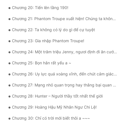
Tu Chân
Chương 20: Tiến lên tầng 190!
Tu Tiên
Chương 21: Phantom Troupe xuất hiện! Chúng ta không có ác ý gì cả, có thể vào nói chuyện được không?
Tội Phạm
Chương 22: Ta không có lý do gì để cự tuyệt
Vô Địch
Chương 23: Gia nhập Phantom Troupe!
Võ Hiệp
Chương 24: Một trăm triệu Jenny, ngươi định đi ăn cướp chắc?!
Chương 25: Bọn hắn rất yếu a ~
Võng Du
Chương 26: Uy lực quá xoàng xĩnh, đến chút cảm giác đau đớn cũng chẳng có
Xuyên Không
Chương 27: Mạng nhỏ quan trọng hay thắng bại quan trọng?!
Xuyên Nhanh
Chương 28: Hunter – Người thầy tốt nhất thế giới
Xuyên Sách
Chương 29: Hoàng Hậu Mỹ Nhân Ngư Chi Lệ!
Xuyên Thư
Chương 30: Chỉ có trời mới biết thôi a ~~~
Điền Văn