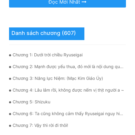
Đọc Mới Nhất
Mưu Mô
Mạt Thế
Danh sách chương (607)
Mỹ Thực
Ngôn Tình
Chương 1: Dưới trời chiều Ryuseigai
Ngược
Chương 2: Mạnh được yếu thua, đó mới là nội dung quan trọng nhất
Nữ Cường
Chương 3: Năng lực Niệm: (Mạc Kim Giáo Úy)
Nữ Phụ
Chương 4: Lâu lắm rồi, không được nếm vị thịt người a ~
Phong Thủy - Tâm Linh
Chương 5: Shizuku
Phương Tây
Chương 6: Ta cũng không cảm thấy Ryuseigai nguy hiểm đến thế đâu!
Phản Phái
Chương 7: Vậy thì rời đi thôi!
Quan Trường