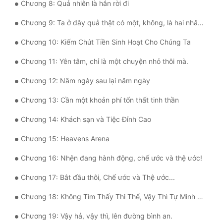
Chương 8: Quả nhiên là hắn rời đi
Quân Sự
Chương 9: Ta ở đây quả thật có một, không, là hai nhân tuyển thích hợp
Sảng Văn
Chương 10: Kiếm Chút Tiền Sinh Hoạt Cho Chúng Ta
Sắc
Chương 11: Yên tâm, chỉ là một chuyện nhỏ thôi mà.
Sủng
Chương 12: Năm ngày sau lại năm ngày
Thanh Xuân
Chương 13: Cần một khoản phí tổn thất tinh thần
Tiên Hiệp
Chương 14: Khách sạn và Tiệc Đỉnh Cao
Tiểu Thuyết
Chương 15: Heavens Arena
Trinh Thám
Chương 16: Nhện đang hành động, chế ước và thệ ước!
Triều Đấu
Chương 17: Bắt đầu thôi, Chế ước và Thệ ước...
Trùng Sinh
Chương 18: Không Tìm Thấy Thi Thể, Vậy Thì Tự Mình Tạo Ra Thi Thể
Trọng Sinh
Chương 19: Vậy hả, vậy thì, lên đường bình an.