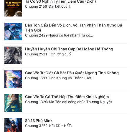
Ta Có 90 Nghìn Tỷ Tiền Liếm Cẩu (Dịch)
Chương 2156: Đại kết cục!!!
Bản Tôn Cẩu Đến Vô Địch, Vô Hạn Phân Thân Xưng Bá
Tiên Giới
Chương 2429 Ngươi có tuệ nhãn? Ta có...
Huyền Huyễn Chi Thần Cấp Đế Hoàng Hệ Thống
Chương 2531 - Chương cuối
Cao Võ: Từ Giết Gà Bắt Đầu Quét Ngang Tinh Không
Chương 1683 Tinh Khung Võ Thánh (Hết)
Cao Võ: Ta Có Thể Hấp Thu Điểm Kinh Nghiệm
Chương 1329: Ma Tộc đại công chúa Thương Nguyệt
Số 13 Phố Mink
Chương 3252: Kết (3) - HẾT.