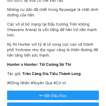
đối địch, lại vừa có thể xào rau."
Hài Hước
Những cư dân đã chết trong Ryuseigai là chất dinh
Hệ Thống
dưỡng của hắn.
Học Đường
Các võ sĩ bỏ mạng tại Đấu trường Trên không
(Heavens Arena) là vốn liếng để hắn trở nên mạnh
Khoa Huyễn
hơn.
Khoa Huyễn Không Gian
Kỳ thi Hunter với tỷ lệ tử vong cực cao và thành
Kinh Dị
phố Yorknew như địa ngục càng là thiên đường để
hắn tăng tiến sức mạnh.
Kiếm Hiệp
Hunter x Hunter: Tối Cường Sờ Thi
Kỳ Huyễn
Tác giả:
Trần Cảng Gia Tiểu Thành Long
Kỳ Ảo
#Đồng Nhân #Xuyên Qua #Cơ trí
Linh Dị
Bắt Đầu Đọc
Làm Giàu
Lịch Sử