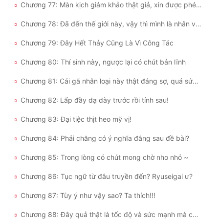
Chương 77: Màn kịch giám khảo thật giả, xin được phép bắt đầu!
Chương 78: Đã đến thế giới này, vậy thì mình là nhân vật chính!
Chương 79: Đây Hết Thảy Cũng Là Vì Công Tác
Chương 80: Thí sinh này, ngược lại có chút bản lĩnh
Chương 81: Cái gã nhân loại này thật đáng sợ, quá sức kinh khủng!
Chương 82: Lấp đầy dạ dày trước rồi tính sau!
Chương 83: Đại tiệc thịt heo mỹ vị!
Chương 84: Phải chăng có ý nghĩa đằng sau đề bài?
Chương 85: Trong lòng có chút mong chờ nho nhỏ ~
Chương 86: Tục ngữ từ đâu truyền đến? Ryuseigai ư?
Chương 87: Tùy ý như vậy sao? Ta thích!!!
Chương 88: Đây quả thật là tốc độ và sức mạnh mà con người có thể đạt được sao?