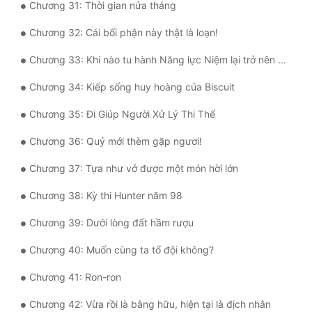
Chương 31: Thời gian nửa tháng
Đô Thị
Chương 32: Cái bối phận này thật là loạn!
Đông Phương
Chương 33: Khi nào tu hành Năng lực Niệm lại trở nên dễ dàng đến vậy?
Đông Phương Huyền Huyễn
Chương 34: Kiếp sống huy hoàng của Biscuit
Đồng Nhân
Chương 35: Đi Giúp Người Xử Lý Thi Thể
Chương 36: Quỷ mới thèm gặp ngươi!
Cẩu Đạo Trường Sinh
Chương 37: Tựa như vớ được một món hời lớn
Ngự Thú
Chương 38: Kỳ thi Hunter năm 98
Truyện Nam
Chương 39: Dưới lòng đất hầm rượu
Truyện Nữ
Chương 40: Muốn cùng ta tổ đội không?
Vô Địch Lưu
Chương 41: Ron-ron
Xây Dựng Thế Lực
Chương 42: Vừa rồi là bằng hữu, hiện tại là địch nhân
Đam Mỹ