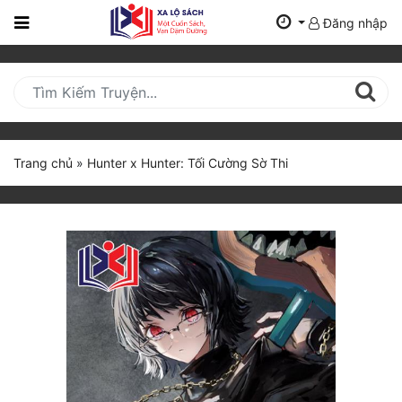
Đăng nhập
Trang
Chủ
Mới
Cập
Nhật
Trang chủ
»
Hunter x Hunter: Tối Cường Sờ Thi
(current)
BXH
Thể Loại
Tất Cả
Truyện Mới Ra
Hoàn Thành