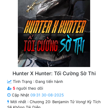
Free
Hậu Cung
Truyện Convert
Truyện Dịch
Truyện Nhập Môn
Truyện ngắn
Xa Lộ Dịch
Hunter X Hunter: Tối Cường Sờ Thi
Tình Trạng :
Đang tiến hành
Cung Đấu
5
người theo dõi
Cạnh Kỹ
Cập Nhật
09:31 30-08-2025
Mới nhất :
Chương 20: Benjamin Tử Vong! Kỳ Tích
Cổ Tiên Hiệp
Sẽ Không Tái Diễn