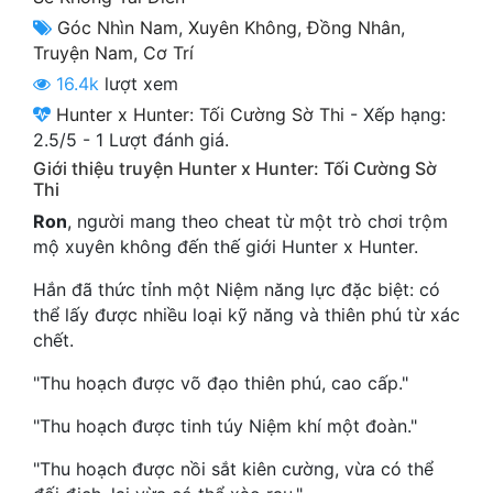
Cổ Đại
Góc Nhìn Nam
,
Xuyên Không
,
Đồng Nhân
,
Truyện Nam
,
Cơ Trí
Du Hí
16.4k
lượt xem
Dã Sử
Hunter x Hunter: Tối Cường Sờ Thi
-
Xếp hạng:
2.5
/
5
-
1
Lượt đánh giá.
Dị Giới
Giới thiệu truyện Hunter x Hunter: Tối Cường Sờ
Thi
Dị Năng
Ron
, người mang theo cheat từ một trò chơi trộm
Gia Đấu
mộ xuyên không đến thế giới Hunter x Hunter.
Góc Nhìn Nam
Hắn đã thức tỉnh một Niệm năng lực đặc biệt: có
thể lấy được nhiều loại kỹ năng và thiên phú từ xác
Góc Nhìn Nữ
chết.
Huyền Huyễn
"Thu hoạch được võ đạo thiên phú, cao cấp."
Huyền Nghi
"Thu hoạch được tinh túy Niệm khí một đoàn."
Huyền Ảo
"Thu hoạch được nồi sắt kiên cường, vừa có thể