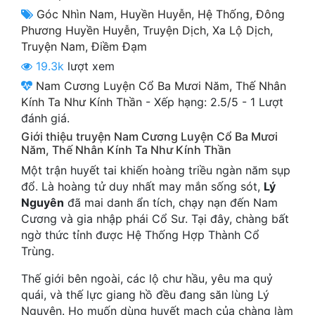
Cổ Đại
Góc Nhìn Nam
,
Huyền Huyễn
,
Hệ Thống
,
Đông
Phương Huyền Huyễn
,
Truyện Dịch
,
Xa Lộ Dịch
,
Du Hí
Truyện Nam
,
Điềm Đạm
19.3k
lượt xem
Dã Sử
Nam Cương Luyện Cổ Ba Mươi Năm, Thế Nhân
Dị Giới
Kính Ta Như Kính Thần
-
Xếp hạng:
2.5
/
5
-
1
Lượt
đánh giá.
Dị Năng
Giới thiệu truyện Nam Cương Luyện Cổ Ba Mươi
Năm, Thế Nhân Kính Ta Như Kính Thần
Gia Đấu
Một trận huyết tai khiến hoàng triều ngàn năm sụp
Góc Nhìn Nam
đổ. Là hoàng tử duy nhất may mắn sống sót,
Lý
Nguyên
đã mai danh ẩn tích, chạy nạn đến Nam
Góc Nhìn Nữ
Cương và gia nhập phái Cổ Sư. Tại đây, chàng bất
ngờ thức tỉnh được Hệ Thống Hợp Thành Cổ
Huyền Huyễn
Trùng.
Huyền Nghi
Thế giới bên ngoài, các lộ chư hầu, yêu ma quỷ
Huyền Ảo
quái, và thế lực giang hồ đều đang săn lùng Lý
Nguyên. Họ muốn dùng huyết mạch của chàng làm