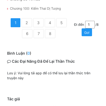
Chương 100: Kiếm Thai Dị Tượng
1
2
3
4
5
Đi đến
/8
Go!
6
7
8
Bình Luận (
0
)
Các Đại Năng Đã Để Lại Thần Thức
Lưu ý: Vui lòng tải app để có thể lưu lại thần thức trên
truyện này
Tác giả