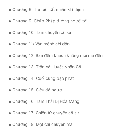
Tu Chân
Chương 8: Trẻ tuổi tất nhiên khí thịnh
Tu Tiên
Chương 9: Chấp Pháp đường người tới
Tội Phạm
Chương 10: Tam chuyển cổ sư
Vô Địch
Chương 11: Vận mệnh chỉ dẫn
Võ Hiệp
Chương 12: Ban đêm khách không mời mà đến
Võng Du
Chương 13: Trân cổ Huyết Nhãn Cổ
Xuyên Không
Chương 14: Cuối cùng bạo phát
Xuyên Nhanh
Chương 15: Siêu độ ngươi
Xuyên Sách
Chương 16: Tam Thải Dị Hỏa Mãng
Xuyên Thư
Chương 17: Chiến tứ chuyển cổ sư
Chương 18: Một cái chuyện ma
Điền Văn