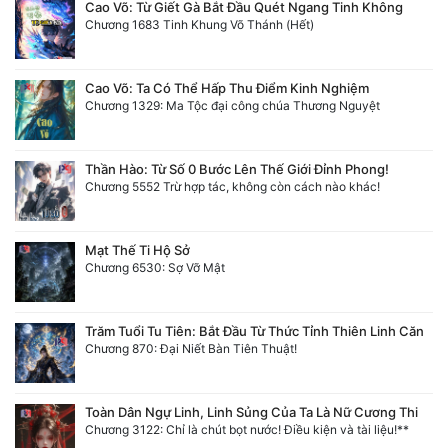
Cao Võ: Từ Giết Gà Bắt Đầu Quét Ngang Tinh Không
Chương 1683 Tinh Khung Võ Thánh (Hết)
Cao Võ: Ta Có Thể Hấp Thu Điểm Kinh Nghiệm
Chương 1329: Ma Tộc đại công chúa Thương Nguyệt
Thần Hào: Từ Số 0 Bước Lên Thế Giới Đỉnh Phong!
Chương 5552 Trừ hợp tác, không còn cách nào khác!
Mạt Thế Ti Hộ Sở
Chương 6530: Sợ Vỡ Mật
Trăm Tuổi Tu Tiên: Bắt Đầu Từ Thức Tỉnh Thiên Linh Căn
Chương 870: Đại Niết Bàn Tiên Thuật!
Toàn Dân Ngự Linh, Linh Sủng Của Ta Là Nữ Cương Thi
Chương 3122: Chỉ là chút bọt nước! Điều kiện và tài liệu!**