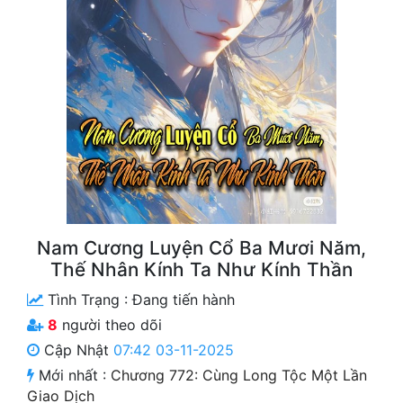
Free
Hậu Cung
Truyện Convert
Truyện Dịch
Truyện Nhập Môn
Truyện ngắn
Xa Lộ Dịch
Nam Cương Luyện Cổ Ba Mươi Năm,
Thế Nhân Kính Ta Như Kính Thần
Tình Trạng :
Đang tiến hành
Cung Đấu
8
người theo dõi
Cạnh Kỹ
Cập Nhật
07:42 03-11-2025
Mới nhất :
Chương 772: Cùng Long Tộc Một Lần
Cổ Tiên Hiệp
Giao Dịch