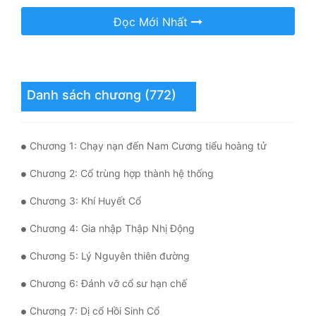
Đọc Mới Nhất
Quân Sự
Sảng Văn
Sắc
Danh sách chương (772)
Sủng
Thanh Xuân
Chương 1: Chạy nạn đến Nam Cương tiểu hoàng tử
Tiên Hiệp
Chương 2: Cổ trùng hợp thành hệ thống
Tiểu Thuyết
Chương 3: Khí Huyết Cổ
Trinh Thám
Chương 4: Gia nhập Thập Nhị Động
Triều Đấu
Chương 5: Lý Nguyên thiên đường
Trùng Sinh
Chương 6: Đánh vỡ cổ sư hạn chế
Trọng Sinh
Chương 7: Dị cổ Hồi Sinh Cổ