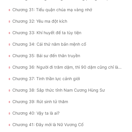
Chương 31: Tiểu quận chúa mạ vàng nhớ
Đẹp
Chương 32: Yêu ma đột kích
Đẹp Hiệp
Chương 33: Khí huyết để ta tùy tiện
Tính Cách Nhân Vật :
Chương 34: Cái thứ năm bản mệnh cổ
Cơ Trí
Chương 35: Bái sư đến thân truyền
Sát Phạt Quyết Đoán
Chương 36: Người đi trăm dặm, thì 90 dặm cũng chỉ là nửa chặng đường
Vô Sỉ
Chương 37: Tinh thần lực cảnh giới
Điềm Đạm
Chương 38: Sắp thức tỉnh Nam Cương Hùng Sư
Chương 39: Rút sinh tử thăm
Chương 40: Vậy ta là ai?
Chương 41: Đây mới là Nữ Vương Cổ