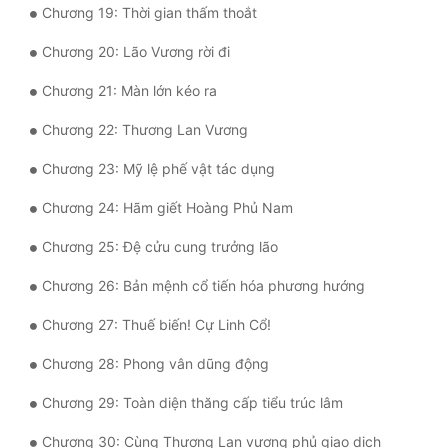
Chương 19: Thời gian thấm thoắt
Đô Thị
Chương 20: Lão Vương rời đi
Đông Phương
Chương 21: Màn lớn kéo ra
Đông Phương Huyền Huyễn
Chương 22: Thương Lan Vương
Đồng Nhân
Chương 23: Mỹ lệ phế vật tác dụng
Cẩu Đạo Trường Sinh
Chương 24: Hãm giết Hoàng Phủ Nam
Chương 25: Đệ cửu cung trưởng lão
Ngự Thú
Chương 26: Bản mệnh cổ tiến hóa phương hướng
Truyện Nam
Chương 27: Thuế biến! Cự Linh Cổ!
Truyện Nữ
Chương 28: Phong vân dũng động
Vô Địch Lưu
Chương 29: Toàn diện thăng cấp tiểu trúc lâm
Xây Dựng Thế Lực
Chương 30: Cùng Thương Lan vương phủ giao dịch
Đam Mỹ