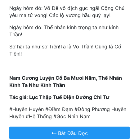
Ngày hôm đó: Võ Đế vô địch gục ngã! Cộng Chủ
Mưu Mô
yêu ma tử vong! Các lộ vương hầu quỳ lạy!
Mạt Thế
Ngày hôm đó: Thế nhân kính trọng ta như kính
Thần!
Mỹ Thực
Sợ hãi ta như sợ Tiên!Ta là Võ Thần! Cũng là Cổ
Ngôn Tình
Tiên!!
Ngược
Nữ Cường
Nam Cương Luyện Cổ Ba Mươi Năm, Thế Nhân
Kính Ta Như Kính Thần
Nữ Phụ
Tác giả: Lục Thập Tuế Điện Đường Chi Tư
Phong Thủy - Tâm Linh
#Huyền Huyễn #Điềm Đạm #Đông Phương Huyền
Phương Tây
Huyễn #Hệ Thống #Góc Nhìn Nam
Phản Phái
Bắt Đầu Đọc
Quan Trường