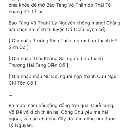
Hài Hước
chìa khóa để mở Bảo Tàng Võ Thần do Thái Tổ
hoàng đế để lại.
Hệ Thống
Bảo Tàng Võ Thần? Lý Nguyên không màng! Chàng
Học Đường
lựa chọn ẩn mình tu luyện Cổ (Cẩu luyện cổ).
Khoa Huyễn
[ Gia nhập Trường Sinh Thảo, ngươi hợp thành Hồi
Sinh Cổ ]
Khoa Huyễn Không Gian
[ Gia nhập Thời Không Sa, ngươi hợp thành
Kinh Dị
Thương Hải Tang Điền Cổ ]
Kiếm Hiệp
[ Gia nhập máu Nữ Đế, ngươi hợp thành Cửu Ngũ
Kỳ Huyễn
Chí Tôn Cổ ]
...
Kỳ Ảo
Ba mươi năm dài đằng đẵng trôi qua. Cuối cùng,
Linh Dị
Võ Đế vô địch thiên hạ, Cộng Chủ yêu ma hải
Làm Giàu
ngoại, và các chư hầu đầy dã tâm cũng tìm được
Lý Nguyên.
Lịch Sử