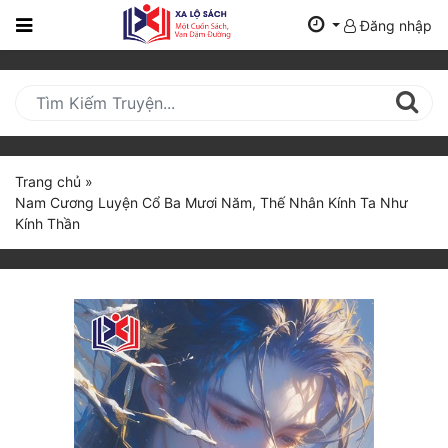
Đăng nhập
Trang
Chủ
Mới
Cập
Nhật
Trang chủ
»
(current)
Nam Cương Luyện Cổ Ba Mươi Năm, Thế Nhân Kính Ta Như
BXH
Kính Thần
Thể Loại
Tất Cả
Truyện Mới Ra
Hoàn Thành