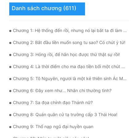
Tu Chân
Danh sách chương (611)
Tu Tiên
Chương 1: Hệ thống đến rồi, nhưng nó lại bắt ta đi làm thiên hạ loạn lạc
Tội Phạm
Chương 2: Bắt đầu liền muốn song tu sao? Có chút ý tứ!
Vô Địch
Chương 3: Hỏng rồi, để hắn học được thứ thật sự rồi!
Võ Hiệp
Chương 4: Là thời điểm cho ma đạo tiền bối một chút nho nhỏ rung động
Võng Du
Chương 5: Tô Nguyên, ngươi là một kẻ thiên sinh Ác Ma...
Xuyên Không
Chương 6: Đây xem như... Nhân chi thường tình?
Xuyên Nhanh
Chương 7: Sa đọa chính đạo Thánh nữ?
Xuyên Sách
Chương 8: Quán quân cử tạ trường cấp 3 Thái Hoa!
Xuyên Thư
Chương 9: Thổ nạp ngũ đại huyền quan
Điền Văn