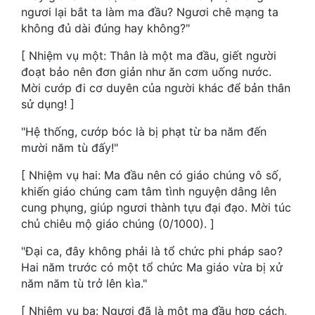
Hài Hước
ngươi lại bắt ta làm ma đầu? Ngươi chê mạng ta
không đủ dài đúng hay không?"
Hệ Thống
[ Nhiệm vụ một: Thân là một ma đầu, giết người
Học Đường
đoạt bảo nên đơn giản như ăn cơm uống nước.
Mời cướp đi cơ duyên của người khác để bản thân
Khoa Huyễn
sử dụng! ]
Khoa Huyễn Không Gian
"Hệ thống, cướp bóc là bị phạt từ ba năm đến
Kinh Dị
mười năm tù đấy!"
Kiếm Hiệp
[ Nhiệm vụ hai: Ma đầu nên có giáo chúng vô số,
khiến giáo chúng cam tâm tình nguyện dâng lên
Kỳ Huyễn
cung phụng, giúp ngươi thành tựu đại đạo. Mời túc
chủ chiêu mộ giáo chúng (0/1000). ]
Kỳ Ảo
"Đại ca, đây không phải là tổ chức phi pháp sao?
Linh Dị
Hai năm trước có một tổ chức Ma giáo vừa bị xử
năm năm tù trở lên kìa."
Làm Giàu
[ Nhiệm vụ ba: Ngươi đã là một ma đầu hợp cách,
Lịch Sử