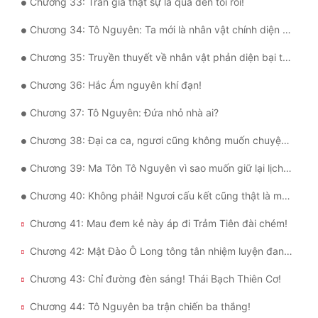
Chương 33: Trần gia thật sự là quá đen tối rồi!
Chương 34: Tô Nguyên: Ta mới là nhân vật chính diện mà!
Chương 35: Truyền thuyết về nhân vật phản diện bại trận nhanh nhất!
Chương 36: Hắc Ám nguyên khí đạn!
Chương 37: Tô Nguyên: Đứa nhỏ nhà ai?
Chương 38: Đại ca ca, ngươi cũng không muốn chuyện mình là ma đầu bị người ta biết chứ?
Chương 39: Ma Tôn Tô Nguyên vì sao muốn giữ lại lịch sử chịu nhục của bản thân?
Chương 40: Không phải! Ngươi cấu kết cũng thật là ma đạo a!
Chương 41: Mau đem kẻ này áp đi Trảm Tiên đài chém!
Chương 42: Mật Đào Ô Long tông tân nhiệm luyện đan sư!
Chương 43: Chỉ đường đèn sáng! Thái Bạch Thiên Cơ!
Chương 44: Tô Nguyên ba trận chiến ba thắng!