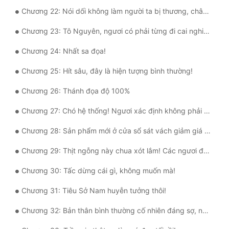
Chương 22: Nói dối không làm người ta bị thương, chân tướng mới là lưỡi đao sắc bén!
Đẹp
Chương 23: Tô Nguyên, ngươi có phải từng đi cai nghiện rồi không?
Đẹp Hiệp
Chương 24: Nhất sa đọa!
Tính Cách Nhân Vật :
Chương 25: Hít sâu, đây là hiện tượng bình thường!
Cơ Trí
Chương 26: Thánh đọa độ 100%
Sát Phạt Quyết Đoán
Chương 27: Chó hệ thống! Ngươi xác định không phải từ sát vách trường quay phim khiêu dâm đến?
Vô Sỉ
Chương 28: Sản phẩm mới ở cửa sổ sát vách giảm giá một nửa rồi!
Điềm Đạm
Chương 29: Thịt ngỗng này chua xót lắm! Các ngươi đừng có mua!
Chương 30: Tấc dừng cái gì, không muốn mà!
Chương 31: Tiêu Sở Nam huyễn tưởng thôi!
Chương 32: Bản thân bình thường cố nhiên đáng sợ, nhưng huynh đệ thành công càng khiến người ta lo lắng a!