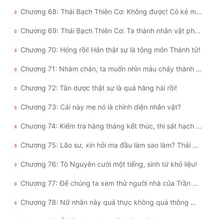
Chương 68: Thái Bạch Thiên Cơ: Không được! Có kẻ muốn cướp vợ!
Chương 69: Thái Bạch Thiên Cơ: Ta thành nhân vật phản diện trong kịch khổ tình rồi?
Chương 70: Hỏng rồi! Hắn thật sự là tông môn Thánh tử!
Chương 71: Nhàm chán, ta muốn nhìn máu chảy thành sông!
Chương 72: Tân dược thật sự là quá hăng hái rồi!
Chương 73: Cái này mẹ nó là chính diện nhân vật?
Chương 74: Kiểm tra hàng tháng kết thúc, thi sát hạch bắt đầu!
Chương 75: Lão sư, xin hỏi ma đầu làm sao làm? Thái Bạch Thiên Cơ: Ngươi thu liễm một chút là được!
Chương 76: Tô Nguyên cười một tiếng, sinh tử khó liệu!
Chương 77: Để chúng ta xem thử người nhà của Trần Nặc Y nào!
Chương 78: Nữ nhân này quả thực không quá thông minh!