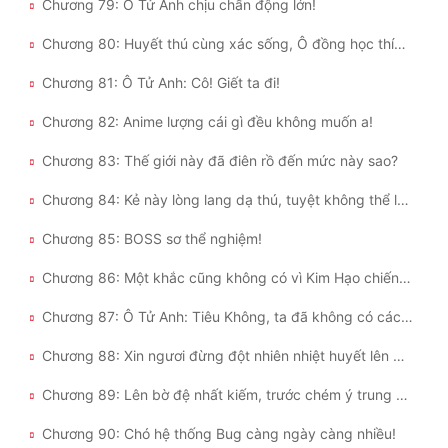
Chương 79: Ô Tử Anh chịu chấn động lớn!
Chương 80: Huyết thú cùng xác sống, Ô đồng học thích cái nào?
Chương 81: Ô Tử Anh: Cô! Giết ta đi!
Chương 82: Anime lượng cái gì đều không muốn a!
Chương 83: Thế giới này đã điên rồ đến mức này sao?
Chương 84: Kẻ này lòng lang dạ thú, tuyệt không thể lưu!
Chương 85: BOSS sơ thể nghiệm!
Chương 86: Một khắc cũng không có vì Kim Hạo chiến bại mà bi thương, tiếp xuống đuổi tới chiến trường chính là...
Chương 87: Ô Tử Anh: Tiêu Không, ta đã không có cách nào rời đi Tô Nguyên rồi...
Chương 88: Xin ngươi đừng đột nhiên nhiệt huyết lên được không?
Chương 89: Lên bờ đệ nhất kiếm, trước chém ý trung nhân!
Chương 90: Chó hệ thống Bug càng ngày càng nhiều!