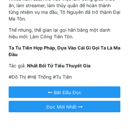
ăn, làm streamer, làm thủy quân để hoàn thành
Quân Sự
từng nhiệm vụ ma đầu, Tô Nguyên đã trở thành Đại
Ma Tôn.
Sảng Văn
Thế nhưng, thế gian lại gọi hắn bằng một danh
Sắc
hiệu mới: Làm Công Tiên Tôn.
Sủng
Ta Tu Tiên Hợp Pháp, Dựa Vào Cái Gì Gọi Ta Là Ma
Đầu
Thanh Xuân
Tác giả:
Nhất Bối Tử Tiểu Thuyết Gia
Tiên Hiệp
#Đô Thị #Hệ Thống #Tu Tiên
Tiểu Thuyết
Trinh Thám
Bắt Đầu Đọc
Triều Đấu
Đọc Mới Nhất
Trùng Sinh
Trọng Sinh