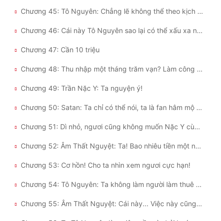
Chương 45: Tô Nguyên: Chẳng lẽ không thể theo kịch bản truyền thống một chút sao?
Chương 46: Cái này Tô Nguyên sao lại có thể xấu xa như vậy chứ!
Chương 47: Cần 10 triệu
Chương 48: Thu nhập một tháng trăm vạn? Làm công người đột tử trước huyễn tưởng thôi
Chương 49: Trần Nặc Y: Ta nguyện ý!
Chương 50: Satan: Ta chỉ có thể nói, ta là fan hâm mộ trung thành của ngài!
Chương 51: Dì nhỏ, ngươi cũng không muốn Nặc Y cùng ta học cái xấu đi!
Chương 52: Âm Thất Nguyệt: Ta! Bao nhiêu tiền một năm!
Chương 53: Cơ hồn! Cho ta nhìn xem ngươi cực hạn!
Chương 54: Tô Nguyên: Ta không làm người làm thuê nữa! Nặc Y!
Chương 55: Âm Thất Nguyệt: Cái này... Việc này cũng quá ác rồi!