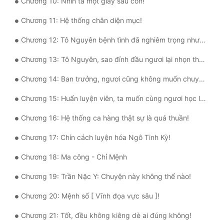
Chương 10: Nhìn ta một giây sáu côn!
Đô Thị
Chương 11: Hệ thống chân diện mục!
Đông Phương
Chương 12: Tô Nguyên bệnh tình đã nghiêm trọng như thế sao?
Đông Phương Huyền Huyễn
Chương 13: Tô Nguyên, sao đỉnh đầu ngươi lại nhọn thế kia?
Đồng Nhân
Chương 14: Ban trưởng, ngươi cũng không muốn chuyện này bị người trong trường biết đi...
Chương 15: Huấn luyện viên, ta muốn cùng ngươi học làm công!
Cẩu Đạo Trường Sinh
Chương 16: Hệ thống ca hàng thật sự là quá thuần!
Ngự Thú
Chương 17: Chín cách luyện hóa Ngô Tinh Kỳ!
Truyện Nam
Chương 18: Ma công - Chỉ Mệnh
Truyện Nữ
Chương 19: Trần Nặc Y: Chuyện này không thể nào!
Vô Địch Lưu
Chương 20: Mệnh số [ Vĩnh đọa vực sâu ]!
Xây Dựng Thế Lực
Chương 21: Tốt, đều không kiêng dè ai đúng không!
Đam Mỹ