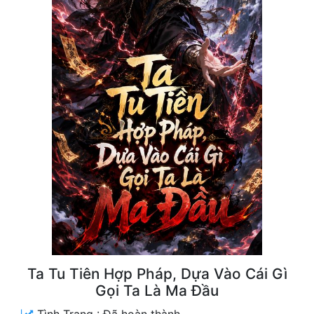
Free
Hậu Cung
Truyện Convert
Truyện Dịch
Truyện Nhập Môn
Truyện ngắn
Xa Lộ Dịch
Cung Đấu
Cạnh Kỹ
Ta Tu Tiên Hợp Pháp, Dựa Vào Cái Gì
Gọi Ta Là Ma Đầu
Cổ Tiên Hiệp