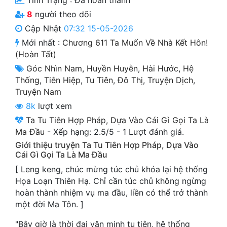
Tình Trạng :
Đã hoàn thành
Cổ Đại
8
người theo dõi
Du Hí
Cập Nhật
07:32 15-05-2026
Mới nhất :
Chương 611 Ta Muốn Về Nhà Kết Hôn!
Dã Sử
(Hoàn Tất)
Góc Nhìn Nam
,
Huyền Huyễn
,
Hài Hước
,
Hệ
Dị Giới
Thống
,
Tiên Hiệp
,
Tu Tiên
,
Đô Thị
,
Truyện Dịch
,
Dị Năng
Truyện Nam
8k
lượt xem
Gia Đấu
Ta Tu Tiên Hợp Pháp, Dựa Vào Cái Gì Gọi Ta Là
Góc Nhìn Nam
Ma Đầu
-
Xếp hạng:
2.5
/
5
-
1
Lượt đánh giá.
Giới thiệu truyện Ta Tu Tiên Hợp Pháp, Dựa Vào
Góc Nhìn Nữ
Cái Gì Gọi Ta Là Ma Đầu
[ Leng keng, chúc mừng túc chủ khóa lại hệ thống
Huyền Huyễn
Họa Loạn Thiên Hạ. Chỉ cần túc chủ không ngừng
Huyền Nghi
hoàn thành nhiệm vụ ma đầu, liền có thể trở thành
một đời Ma Tôn. ]
Huyền Ảo
"Bây giờ là thời đại văn minh tu tiên, hệ thống