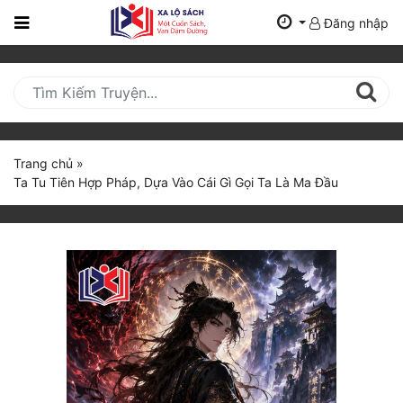
Đăng nhập
Trang
Chủ
Mới
Cập
Nhật
Trang chủ
»
(current)
Ta Tu Tiên Hợp Pháp, Dựa Vào Cái Gì Gọi Ta Là Ma Đầu
BXH
Thể Loại
Tất Cả
Truyện Mới Ra
Hoàn Thành