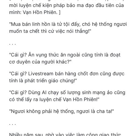
mời luyện chế kiện pháp bảo ma đạo đầu tiên của
Mưu Mô
mình: Vạn Hồn Phiên. ]
"Mua bán linh hồn là tử tội đấy, chó hệ thống ngươi
Mạt Thế
muốn ta chết thì cứ việc nói thẳng!"
Mỹ Thực
. . .
Ngôn Tình
"Cái gì? Ăn vụng thức ăn ngoài cũng tính là đoạt
Ngược
cơ duyên của người khác?"
Nữ Cường
"Cái gì? Livestream bán hàng chốt đơn cũng được
tính là phát triển giáo chúng!"
Nữ Phụ
"Cái gì? Dùng AI chạy số lượng sinh mạng ảo cũng
Phong Thủy - Tâm Linh
có thể lấy ra luyện chế Vạn Hồn Phiên!"
Phương Tây
"Ngươi không phải hệ thống, ngươi là cha ta!"
Phản Phái
. . .
Quan Trường
Nhiều năm sau, nhờ vào việc làm công giao thức