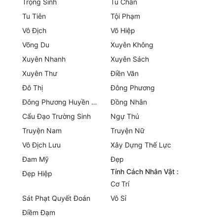
Trọng Sinh
Tu Chân
Tu Tiên
Tội Phạm
Đẹp
Vô Địch
Võ Hiệp
Đẹp Hiệp
Võng Du
Xuyên Không
Xuyên Nhanh
Xuyên Sách
Tính Cách Nhân Vật :
Xuyên Thư
Điền Văn
Cơ Trí
Đô Thị
Đông Phương
Đông Phương Huyền Huyễn
Đồng Nhân
Sát Phạt Quyết Đoán
Cẩu Đạo Trường Sinh
Ngự Thú
Vô Sỉ
Truyện Nam
Truyện Nữ
Vô Địch Lưu
Xây Dựng Thế Lực
Điềm Đạm
Đam Mỹ
Đẹp
Tính Cách Nhân Vật :
Đẹp Hiệp
Cơ Trí
Sát Phạt Quyết Đoán
Vô Sỉ
Điềm Đạm