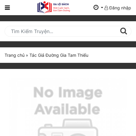
Đăng nhập
Trang
Chủ
Mới
Cập
Nhật
Trang chủ
»
Tác Giả Đường Gia Tam Thiếu
(current)
BXH
Thể Loại
Tất Cả
Truyện Mới Ra
Hoàn Thành