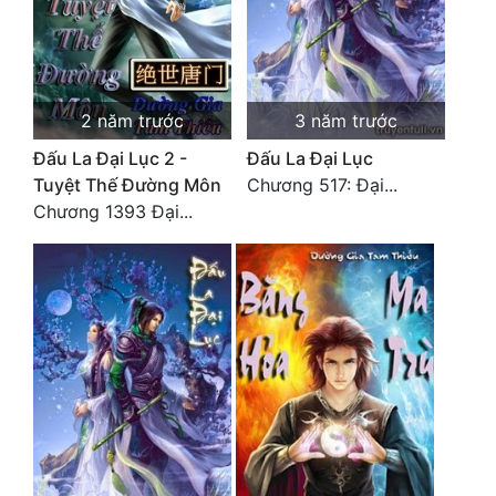
Hài Hước
Hệ Thống
Học Đường
2 năm trước
3 năm trước
Khoa Huyễn
Đấu La Đại Lục 2 -
Đấu La Đại Lục
Tuyệt Thế Đường Môn
Chương 517: Đại...
Khoa Huyễn Không Gian
Chương 1393 Đại...
Kinh Dị
Kiếm Hiệp
Kỳ Huyễn
Kỳ Ảo
Linh Dị
Làm Giàu
Lịch Sử