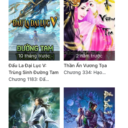
Cổ Đại
Du Hí
Dã Sử
Dị Giới
Dị Năng
10 tháng trước
2 năm trước
Gia Đấu
Đấu La Đại Lục V:
Thần Ấn Vương Tọa
Trùng Sinh Đường Tam
Chương 334: Hạo...
Góc Nhìn Nam
Chương 1183: Đấ...
Góc Nhìn Nữ
Huyền Huyễn
Huyền Nghi
Huyền Ảo