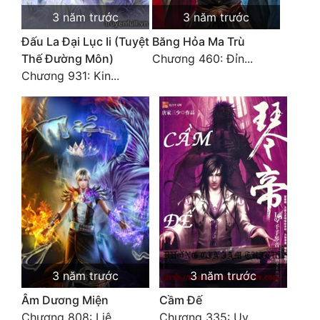
3 năm trước
3 năm trước
Mưu Mô
Đấu La Đại Lục Ii (Tuyệt
Băng Hỏa Ma Trù
Mạt Thế
Thế Đường Môn)
Chương 460: Đỉn...
Chương 931: Kin...
Mỹ Thực
Ngôn Tình
Ngược
Nữ Cường
Nữ Phụ
Phong Thủy - Tâm Linh
Phương Tây
3 năm trước
3 năm trước
Phản Phái
Âm Dương Miện
Cầm Đế
Quan Trường
Chương 808: Liệ...
Chương 335: Uy ...