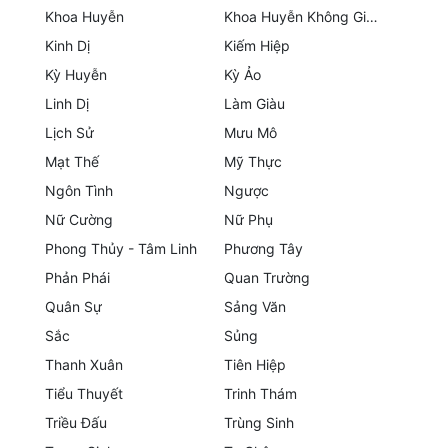
Đô Thị
Khoa Huyễn
Khoa Huyễn Không Gian
Kinh Dị
Kiếm Hiệp
Đông Phương
Kỳ Huyễn
Kỳ Ảo
Đông Phương Huyền Huyễn
Linh Dị
Làm Giàu
Lịch Sử
Mưu Mô
Đồng Nhân
Mạt Thế
Mỹ Thực
Ngôn Tình
Ngược
Cẩu Đạo Trường Sinh
Nữ Cường
Nữ Phụ
Ngự Thú
Phong Thủy - Tâm Linh
Phương Tây
Phản Phái
Quan Trường
Truyện Nam
Quân Sự
Sảng Văn
Truyện Nữ
Sắc
Sủng
Thanh Xuân
Tiên Hiệp
Vô Địch Lưu
Tiểu Thuyết
Trinh Thám
Xây Dựng Thế Lực
Triều Đấu
Trùng Sinh
Đam Mỹ