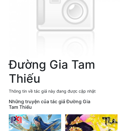
Free
Hậu Cung
Truyện Convert
Truyện Dịch
Truyện Nhập Môn
Đường Gia Tam
Truyện ngắn
Thiếu
Xa Lộ Dịch
Thông tin về tác giả này đang được cập nhật
Cung Đấu
Những truyện của tác giả Đường Gia
Tam Thiếu
Cạnh Kỹ
Cổ Tiên Hiệp