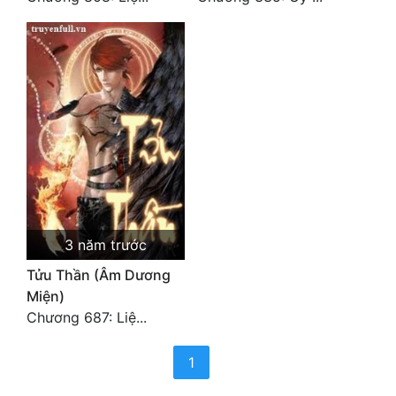
Quân Sự
Sảng Văn
Sắc
Sủng
Thanh Xuân
Tiên Hiệp
Tiểu Thuyết
3 năm trước
Tửu Thần (Âm Dương
Trinh Thám
Miện)
Triều Đấu
Chương 687: Liệ...
Trùng Sinh
(current)
1
Trọng Sinh