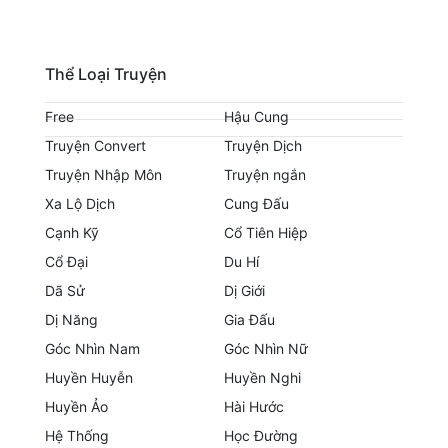
Tu Chân
Tu Tiên
Thể Loại Truyện
Tội Phạm
Free
Hậu Cung
Vô Địch
Truyện Convert
Truyện Dịch
Truyện Nhập Môn
Truyện ngắn
Võ Hiệp
Xa Lộ Dịch
Cung Đấu
Võng Du
Cạnh Kỹ
Cổ Tiên Hiệp
Cổ Đại
Du Hí
Xuyên Không
Dã Sử
Dị Giới
Xuyên Nhanh
Dị Năng
Gia Đấu
Xuyên Sách
Góc Nhìn Nam
Góc Nhìn Nữ
Huyền Huyễn
Huyền Nghi
Xuyên Thư
Huyền Ảo
Hài Hước
Điền Văn
Hệ Thống
Học Đường