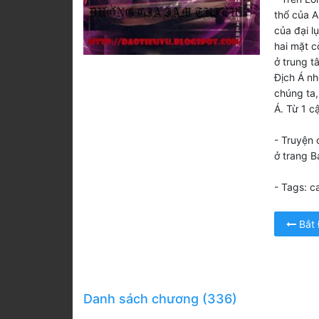
thổ của A
của đại l
hai mặt c
ở trung t
Địch Á nh
chúng ta,
Á. Từ 1 cậ
- Truyện 
ở trang B
- Tags: c
Bắt
Danh sách chương (336)