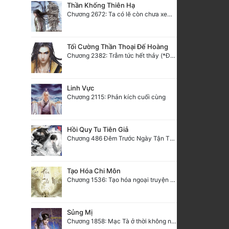
Thần Khống Thiên Hạ
Chương 2672: Ta có lẽ còn chưa xem như vô địch! (1)
Tối Cường Thần Thoại Đế Hoàng
Chương 2382: Trẫm tức hết thảy (*Đại Kết Cục) (2)
Linh Vực
Chương 2115: Phản kích cuối cùng
Hồi Quy Tu Tiên Giả
Chương 486 Đêm Trước Ngày Tận Thế (3)
Tạo Hóa Chi Môn
Chương 1536: Tạo hóa ngoại truyện 3: Cút!
Sủng Mị
Chương 1858: Mạc Tà ở thời không nào? HẾT