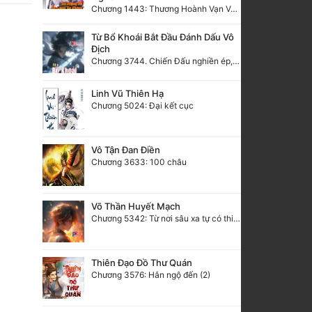
Chương 1443: Thương Hoành Vạn Vật (Cuối cùng)
Từ Bổ Khoái Bắt Đầu Đánh Dấu Vô
Địch
Chương 3744. Chiến Đấu nghiền ép, Cực Thiên Chỉ Chủ (Đại Kết Cục)
Linh Vũ Thiên Hạ
Chương 5024: Đại kết cục
Vô Tận Đan Điền
Chương 3633: 100 châu
Võ Thần Huyết Mạch
Chương 5342: Từ nơi sâu xa tự có thiên ý, mới Thiên Đạo
Thiên Đạo Đồ Thư Quán
Chương 3576: Hắn ngộ đến (2)