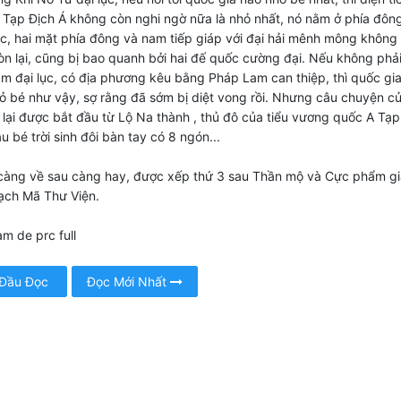
 Tạp Địch Á không còn nghi ngờ nữa là nhỏ nhất, nó nằm ở phía đôn
ục, hai mặt phía đông và nam tiếp giáp với đại hải mênh mông không
òn lại, cũng bị bao quanh bởi hai đế quốc cường đại. Nếu không phải 
âm đại lục, có địa phương kêu bằng Pháp Lam can thiệp, thì quốc gi
ỏ bé như vậy, sợ rằng đã sớm bị diệt vong rồi. Nhưng câu chuyện c
 lại được bắt đầu từ Lộ Na thành , thủ đô của tiểu vương quốc A Tạp
u bé trời sinh đôi bàn tay có 8 ngón...
càng về sau càng hay, được xếp thứ 3 sau Thần mộ và Cực phẩm gi
ạch Mã Thư Viện.
am de prc full
 Đầu Đọc
Đọc Mới Nhất