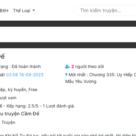
urrent)
BXH
Thể Loại
Đế
rạng :
Đã hoàn thành
2
người theo dõi
hật
02:58 18-09-2023
Mới nhất :
Chương 335: Uy Hiếp 
Mẫu Yêu Vương
iệp
,
kỳ huyễn
,
Free
lượt xem
ế
-
Xếp hạng:
2.5
/
5
-
1
Lượt đánh giá.
iệu truyện Cầm Đế
u Truyện
g Khi Nỗ Tư đại lục, nếu nói tới quốc gia nào nhỏ bé nhất, thì diện tí