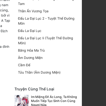
Tam
g nam
 cùng,
Thần Ấn Vương Tọa
bởi vì
Đấu La Đại Lục 2 - Tuyệt Thế Đường
a A Tạp
Môn
ủa
Đấu La Đại Lục
 Địch
Đấu La Đại Lục Ii (Tuyệt Thế Đường
Môn)
a đinh
Băng Hỏa Ma Trù
Âm Dương Miện
Cầm Đế
Tửu Thần (Âm Dương Miện)
Truyện Cùng Thể Loại
Im Miệng Đi! Ác Long, Ta Không
Muốn Tiếp Tục Sinh Con Cùng
Ngươi Nữa