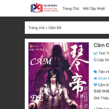
(c
Trang Chủ
Mới Cập Nhật
Trang chủ
»
Cầm Đế
Cầm 
Tình T
Cập N
Tiên H
24.8k
Cầm Đ
Giới th
Giới Thiệ
- Trên Lon