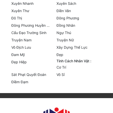
Xuyên Nhanh
Xuyên Sách
Quân Sự
Xuyên Thư
Điền Văn
Sảng Văn
Đô Thị
Đông Phương
Đông Phương Huyền Huyễn
Đồng Nhân
Sắc
Cẩu Đạo Trường Sinh
Ngự Thú
Sủng
Truyện Nam
Truyện Nữ
Vô Địch Lưu
Xây Dựng Thế Lực
Thanh Xuân
Đam Mỹ
Đẹp
Tiên Hiệp
Tính Cách Nhân Vật :
Đẹp Hiệp
Cơ Trí
Tiểu Thuyết
Sát Phạt Quyết Đoán
Vô Sỉ
Trinh Thám
Điềm Đạm
Triều Đấu
Trùng Sinh
Trọng Sinh