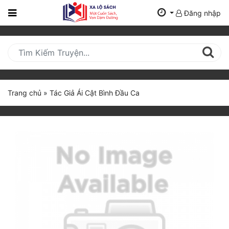
Đăng nhập
Trang
Chủ
Mới
Cập
Nhật
Trang chủ
»
Tác Giả Ái Cật Bình Đầu Ca
(current)
BXH
Thể Loại
Tất Cả
Truyện Mới Ra
Hoàn Thành