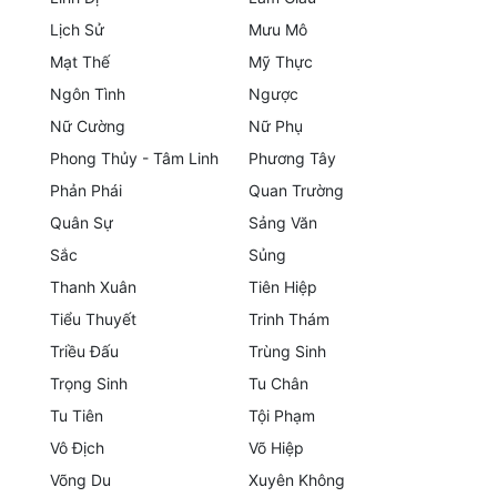
Lịch Sử
Mưu Mô
Mưu Mô
Mạt Thế
Mỹ Thực
Mạt Thế
Ngôn Tình
Ngược
Nữ Cường
Nữ Phụ
Mỹ Thực
Phong Thủy - Tâm Linh
Phương Tây
Ngôn Tình
Phản Phái
Quan Trường
Ngược
Quân Sự
Sảng Văn
Sắc
Sủng
Nữ Cường
Thanh Xuân
Tiên Hiệp
Nữ Phụ
Tiểu Thuyết
Trinh Thám
Triều Đấu
Trùng Sinh
Phong Thủy - Tâm Linh
Trọng Sinh
Tu Chân
Phương Tây
Tu Tiên
Tội Phạm
Phản Phái
Vô Địch
Võ Hiệp
Võng Du
Xuyên Không
Quan Trường