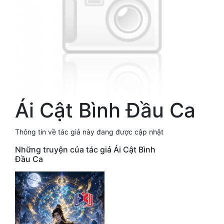
Free
Hậu Cung
Truyện Convert
Truyện Dịch
Truyện Nhập Môn
Ái Cật Bình Đầu Ca
Truyện ngắn
Thông tin về tác giả này đang được cập nhật
Xa Lộ Dịch
Những truyện của tác giả Ái Cật Bình
Đầu Ca
Cung Đấu
Cạnh Kỹ
Cổ Tiên Hiệp