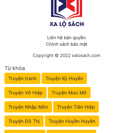
Tu Chân
Tu Tiên
Tội Phạm
Liên hệ bản quyền
Vô Địch
Chính sách bảo mật
Võ Hiệp
Copyright © 2022 xalosach.com
Võng Du
Từ khóa
Truyện tranh
Truyện Kỳ Huyễn
Xuyên Không
Xuyên Nhanh
Truyện Võ Hiệp
Truyện Mưu Mô
Xuyên Sách
Truyện Nhập Môn
Truyện Tiên Hiệp
Xuyên Thư
Truyện Đô Thị
Truyện Huyền Huyễn
Điền Văn