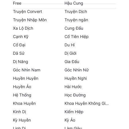
Hài Hước
Free
Hậu Cung
Truyện Convert
Truyện Dịch
Hệ Thống
Truyện Nhập Môn
Truyện ngắn
Học Đường
Xa Lộ Dịch
Cung Đấu
Cạnh Kỹ
Cổ Tiên Hiệp
Khoa Huyễn
Cổ Đại
Du Hí
Khoa Huyễn Không Gian
Dã Sử
Dị Giới
Kinh Dị
Dị Năng
Gia Đấu
Góc Nhìn Nam
Góc Nhìn Nữ
Kiếm Hiệp
Huyền Huyễn
Huyền Nghi
Kỳ Huyễn
Huyền Ảo
Hài Hước
Kỳ Ảo
Hệ Thống
Học Đường
Khoa Huyễn
Khoa Huyễn Không Gian
Linh Dị
Kinh Dị
Kiếm Hiệp
Làm Giàu
Kỳ Huyễn
Kỳ Ảo
Linh Dị
Làm Giàu
Lịch Sử