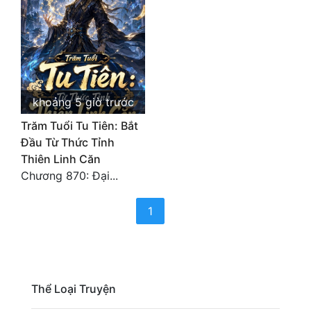
Cổ Đại
Du Hí
Dã Sử
Dị Giới
khoảng 5 giờ trước
Dị Năng
Trăm Tuổi Tu Tiên: Bắt
Đầu Từ Thức Tỉnh
Gia Đấu
Thiên Linh Căn
Chương 870: Đại...
Góc Nhìn Nam
(current)
Góc Nhìn Nữ
1
Huyền Huyễn
Huyền Nghi
Thể Loại Truyện
Huyền Ảo