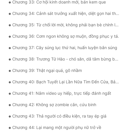
Chương 33: Cơ hội kinh doanh mới, bán kem que
Đô Thị
Chương 34: Cảnh sát trưởng xuất hiện, diệt gọn hai thế lực
Đông Phương
Chương 35: Từ chối lời mời, không phải bạn bè chính là kẻ thù.
Đông Phương Huyền Huyễn
Chương 36: Cơm ngon không sợ muộn, đồng phục y tá.
Đồng Nhân
Chương 37: Cây súng lục thứ hai, huấn luyện bắn súng
Chương 38: Trương Tử Hào - chó săn, dã tâm bừng bừng
Cẩu Đạo Trường Sinh
Chương 39: Thật ngại quá, gõ nhầm
Ngự Thú
Chương 40: Bạch Tuyết Lại Lần Nữa Tìm Đến Cửa, Bản Vẽ Đường Đao
Truyện Nam
Chương 41: Nắm video uy hiếp, trực tiếp đánh ngất
Truyện Nữ
Chương 42: Không sợ zombie cắn, cứu binh
Vô Địch Lưu
Chương 43: Thả người có điều kiện, ra tay ép giá
Xây Dựng Thế Lực
Chương 44: Lại mang một người phụ nữ trở về
Đam Mỹ