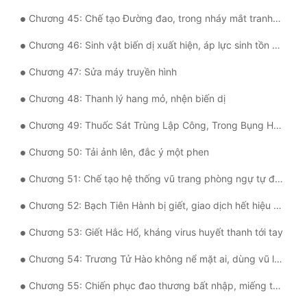
Chương 45: Chế tạo Đường đao, trong nháy mắt tranh mua sạch bách
Đẹp
Chương 46: Sinh vật biến dị xuất hiện, áp lực sinh tồn ngày càng lớn
Đẹp Hiệp
Chương 47: Sửa máy truyền hình
Tính Cách Nhân Vật :
Chương 48: Thanh lý hang mỏ, nhện biến dị
Cơ Trí
Chương 49: Thuốc Sát Trùng Lập Công, Trong Bụng Hoàng Kim Rương Vật Tư
Sát Phạt Quyết Đoán
Chương 50: Tải ảnh lên, đắc ý một phen
Vô Sỉ
Chương 51: Chế tạo hệ thống vũ trang phòng ngự tự động
Điềm Đạm
Chương 52: Bạch Tiên Hành bị giết, giao dịch hết hiệu lực
Chương 53: Giết Hắc Hổ, kháng virus huyết thanh tới tay
Chương 54: Trương Tử Hào không nể mặt ai, dùng vũ lực
Chương 55: Chiến phục đao thương bất nhập, miếng thịt đến miệng không ăn được