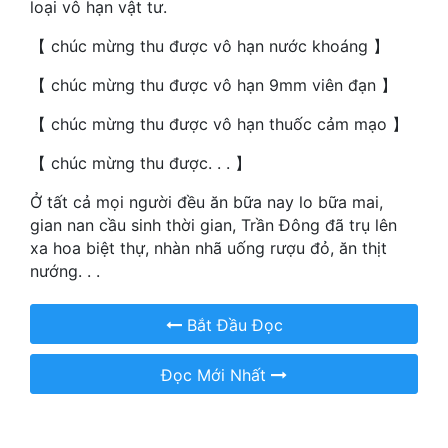
loại vô hạn vật tư.
Hài Hước
【 chúc mừng thu được vô hạn nước khoáng 】
Hệ Thống
【 chúc mừng thu được vô hạn 9mm viên đạn 】
Học Đường
【 chúc mừng thu được vô hạn thuốc cảm mạo 】
Khoa Huyễn
【 chúc mừng thu được. . . 】
Khoa Huyễn Không Gian
Ở tất cả mọi người đều ăn bữa nay lo bữa mai,
Kinh Dị
gian nan cầu sinh thời gian, Trần Đông đã trụ lên
Kiếm Hiệp
xa hoa biệt thự, nhàn nhã uống rượu đỏ, ăn thịt
nướng. . .
Kỳ Huyễn
Bắt Đầu Đọc
Kỳ Ảo
Linh Dị
Đọc Mới Nhất
Làm Giàu
Lịch Sử