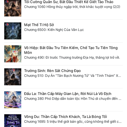
Tối Cường Quân Sư, Bắt Đầu Thiết Kế Giết Tào Tháo
Chương 1060 Hồng thủy ngập trời, thời khắc tuyệt vọng (2/2)
Mạt Thế Ti Hộ Sở
Chương 6500: Kiến Nghị Của Vân Lục
Võ Hiệp: Bắt Đầu Tru Tiên Kiếm, Chế Tạo Tu Tiên Tông
Môn
Chương 490: Đi trước Thương trường Địa Hạ, thắng lợi trở về.
Trường Sinh: Rèn Sắt Chứng Đạo
Chương 510: Dự Án “Tân Bạch Nương Tử” Và “Tinh Thám” Xà Yêu
Đấu La: Thần Cấp Máy Gian Lận, Rời Núi Là Vô Địch
Chương 380 Phó Diệp dẫn toàn tộc Hồn Thú di chuyển đến Sâm La Tinh, chúng thần Thần Giới kinh ngạc!
Võng Du: Thần Cấp Thích Khách, Ta Là Bóng Tối
Chương 1695: 5 triệu thế giới bản gốc, cũng không thể giết chết ta!