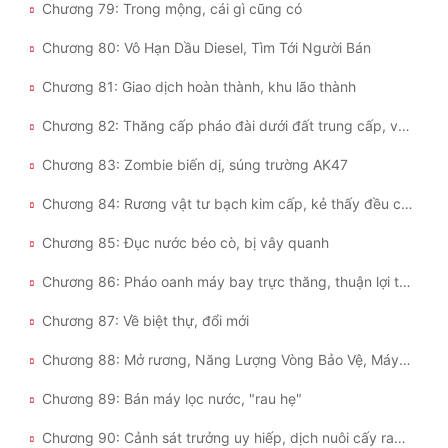
Chương 79: Trong mộng, cái gì cũng có
Chương 80: Vô Hạn Dầu Diesel, Tìm Tới Người Bán
Chương 81: Giao dịch hoàn thành, khu lão thành
Chương 82: Thăng cấp pháo đài dưới đất trung cấp, vô hạn đạn 7.62mm
Chương 83: Zombie biến dị, súng trường AK47
Chương 84: Rương vật tư bạch kim cấp, kẻ thấy đều có phần
Chương 85: Đục nước béo cò, bị vây quanh
Chương 86: Pháo oanh máy bay trực thăng, thuận lợi thoát thân
Chương 87: Về biệt thự, đổi mới
Chương 88: Mở rương, Năng Lượng Vòng Bảo Vệ, Máy Lọc Nước
Chương 89: Bán máy lọc nước, "rau hẹ"
Chương 90: Cảnh sát trưởng uy hiếp, dịch nuôi cấy rau quả