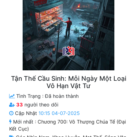
Free
Hậu Cung
Truyện Convert
Truyện Dịch
Truyện Nhập Môn
Truyện ngắn
Tận Thế Cầu Sinh: Mỗi Ngày Một Loại
Xa Lộ Dịch
Vô Hạn Vật Tư
Tình Trạng :
Đã hoàn thành
33
người theo dõi
Cung Đấu
Cập Nhật
10:15 04-07-2025
Cạnh Kỹ
Mới nhất :
Chương 700: Vô Thượng Chúa Tể (đại
Kết Cục)
Cổ Tiên Hiệp