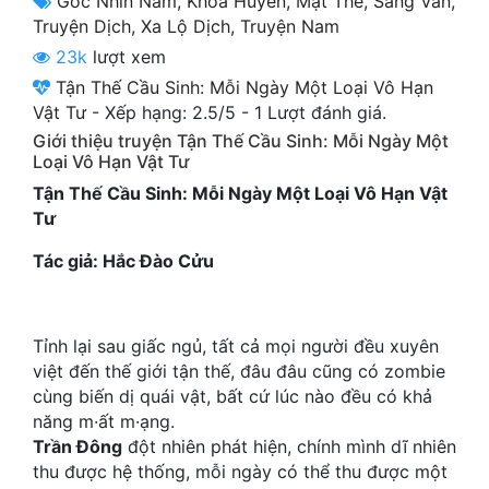
Góc Nhìn Nam
,
Khoa Huyễn
,
Mạt Thế
,
Sảng Văn
,
Cổ Đại
Truyện Dịch
,
Xa Lộ Dịch
,
Truyện Nam
23k
lượt xem
Du Hí
Tận Thế Cầu Sinh: Mỗi Ngày Một Loại Vô Hạn
Dã Sử
Vật Tư
-
Xếp hạng:
2.5
/
5
-
1
Lượt đánh giá.
Giới thiệu truyện Tận Thế Cầu Sinh: Mỗi Ngày Một
Dị Giới
Loại Vô Hạn Vật Tư
Dị Năng
Tận Thế Cầu Sinh: Mỗi Ngày Một Loại Vô Hạn Vật
Tư
Gia Đấu
Tác giả: Hắc Đào Cửu
Góc Nhìn Nam
Góc Nhìn Nữ
Tỉnh lại sau giấc ngủ, tất cả mọi người đều xuyên
Huyền Huyễn
việt đến thế giới tận thế, đâu đâu cũng có zombie
cùng biến dị quái vật, bất cứ lúc nào đều có khả
Huyền Nghi
năng m·ất m·ạng.
Trần Đông
đột nhiên phát hiện, chính mình dĩ nhiên
Huyền Ảo
thu được hệ thống, mỗi ngày có thể thu được một