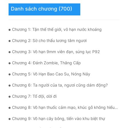
Danh sách chương (700)
Mưu Mô
Mạt Thế
Chương 1: Tận thế thế giới, vô hạn nước khoáng
Mỹ Thực
Chương 2: Sờ cho thấu lương tâm ngươi
Ngôn Tình
Chương 3: Vô hạn 9mm viên đạn, súng lục P92
Ngược
Chương 4: Đánh Zombie, Thăng Cấp
Nữ Cường
Chương 5: Vô Hạn Bao Cao Su, Nóng Nảy
Nữ Phụ
Chương 6: Ta người của ta, ngươi cũng dám động?
Phong Thủy - Tâm Linh
Chương 7: Tổ đội, dời đi
Phương Tây
Chương 8: Vô hạn thuốc cảm mạo, khúc gỗ không hiểu thương hương tiếc ngọc
Phản Phái
Chương 9: Vô hạn cây bông, tiến vào khu biệt thự
Quan Trường