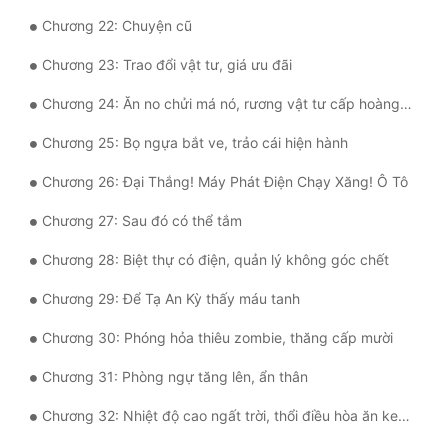
Tu Chân
Chương 22: Chuyện cũ
Tu Tiên
Chương 23: Trao đổi vật tư, giá ưu đãi
Tội Phạm
Chương 24: Ăn no chửi má nó, rương vật tư cấp hoàng kim
Vô Địch
Chương 25: Bọ ngựa bắt ve, trảo cái hiện hành
Chương 26: Đại Thắng! Máy Phát Điện Chạy Xăng! Ô Tô
Võ Hiệp
Chương 27: Sau đó có thể tắm
Võng Du
Chương 28: Biệt thự có điện, quản lý không góc chết
Xuyên Không
Chương 29: Để Tạ An Kỳ thấy máu tanh
Xuyên Nhanh
Chương 30: Phóng hỏa thiêu zombie, thăng cấp mười
Xuyên Sách
Chương 31: Phòng ngự tăng lên, ẩn thân
Xuyên Thư
Chương 32: Nhiệt độ cao ngất trời, thổi điều hòa ăn kem que
Điền Văn