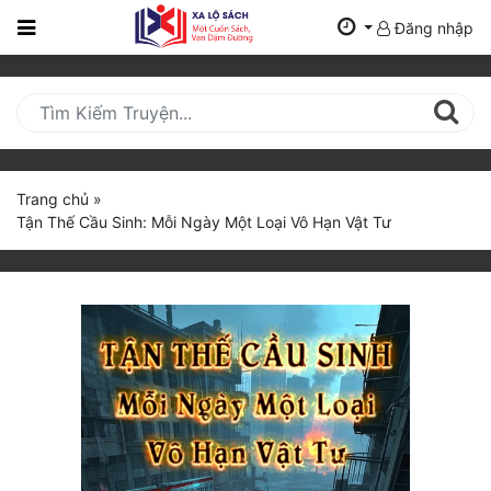
Đăng nhập
Trang
Chủ
Mới
Cập
Nhật
Trang chủ
»
(current)
Tận Thế Cầu Sinh: Mỗi Ngày Một Loại Vô Hạn Vật Tư
BXH
Thể Loại
Tất Cả
Truyện Mới Ra
Hoàn Thành