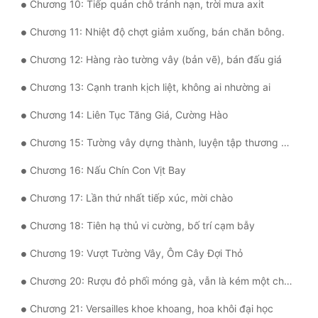
Chương 10: Tiếp quản chỗ tránh nạn, trời mưa axit
Quân Sự
Chương 11: Nhiệt độ chợt giảm xuống, bán chăn bông.
Sảng Văn
Chương 12: Hàng rào tường vây (bản vẽ), bán đấu giá
Sắc
Chương 13: Cạnh tranh kịch liệt, không ai nhường ai
Sủng
Chương 14: Liên Tục Tăng Giá, Cường Hào
Thanh Xuân
Chương 15: Tường vây dựng thành, luyện tập thương pháp
Tiên Hiệp
Chương 16: Nấu Chín Con Vịt Bay
Tiểu Thuyết
Chương 17: Lần thứ nhất tiếp xúc, mời chào
Trinh Thám
Chương 18: Tiên hạ thủ vi cường, bố trí cạm bẫy
Triều Đấu
Chương 19: Vượt Tường Vây, Ôm Cây Đợi Thỏ
Trùng Sinh
Chương 20: Rượu đỏ phối móng gà, vẫn là kém một chút ý vị
Trọng Sinh
Chương 21: Versailles khoe khoang, hoa khôi đại học