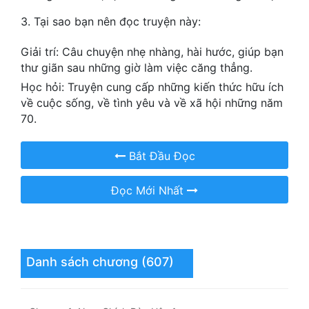
3. Tại sao bạn nên đọc truyện này:
Mưu Mô
Giải trí: Câu chuyện nhẹ nhàng, hài hước, giúp bạn
Mạt Thế
thư giãn sau những giờ làm việc căng thẳng.
Mỹ Thực
Học hỏi: Truyện cung cấp những kiến thức hữu ích
về cuộc sống, về tình yêu và về xã hội những năm
Ngôn Tình
70.
Ngược
Bắt Đầu Đọc
Nữ Cường
Đọc Mới Nhất
Nữ Phụ
Phong Thủy - Tâm Linh
Phương Tây
Danh sách chương (607)
Phản Phái
Quan Trường