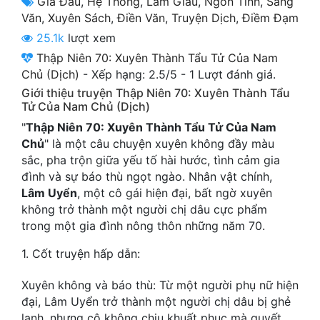
Gia Đấu
,
Hệ Thống
,
Làm Giàu
,
Ngôn Tình
,
Sảng
Cổ Đại
Văn
,
Xuyên Sách
,
Điền Văn
,
Truyện Dịch
,
Điềm Đạm
25.1k
lượt xem
Du Hí
Thập Niên 70: Xuyên Thành Tẩu Tử Của Nam
Dã Sử
Chủ (Dịch)
-
Xếp hạng:
2.5
/
5
-
1
Lượt đánh giá.
Giới thiệu truyện Thập Niên 70: Xuyên Thành Tẩu
Dị Giới
Tử Của Nam Chủ (Dịch)
Dị Năng
"
Thập Niên 70: Xuyên Thành Tẩu Tử Của Nam
Chủ
" là một câu chuyện xuyên không đầy màu
Gia Đấu
sắc, pha trộn giữa yếu tố hài hước, tình cảm gia
đình và sự báo thù ngọt ngào. Nhân vật chính,
Góc Nhìn Nam
Lâm Uyển
, một cô gái hiện đại, bất ngờ xuyên
không trở thành một người chị dâu cực phẩm
Góc Nhìn Nữ
trong một gia đình nông thôn những năm 70.
Huyền Huyễn
1. Cốt truyện hấp dẫn:
Huyền Nghi
Xuyên không và báo thù: Từ một người phụ nữ hiện
Huyền Ảo
đại, Lâm Uyển trở thành một người chị dâu bị ghẻ
lạnh, nhưng cô không chịu khuất phục mà quyết