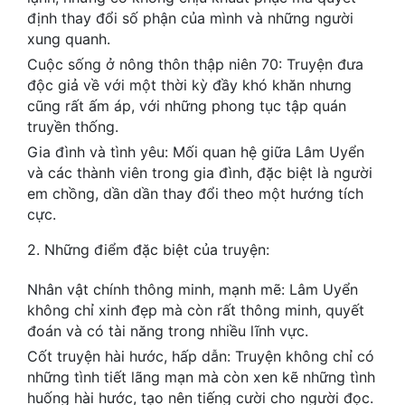
Hài Hước
định thay đổi số phận của mình và những người
xung quanh.
Hệ Thống
Cuộc sống ở nông thôn thập niên 70: Truyện đưa
Học Đường
độc giả về với một thời kỳ đầy khó khăn nhưng
cũng rất ấm áp, với những phong tục tập quán
Khoa Huyễn
truyền thống.
Khoa Huyễn Không Gian
Gia đình và tình yêu: Mối quan hệ giữa Lâm Uyển
và các thành viên trong gia đình, đặc biệt là người
Kinh Dị
em chồng, dần dần thay đổi theo một hướng tích
cực.
Kiếm Hiệp
2. Những điểm đặc biệt của truyện:
Kỳ Huyễn
Nhân vật chính thông minh, mạnh mẽ: Lâm Uyển
Kỳ Ảo
không chỉ xinh đẹp mà còn rất thông minh, quyết
đoán và có tài năng trong nhiều lĩnh vực.
Linh Dị
Cốt truyện hài hước, hấp dẫn: Truyện không chỉ có
Làm Giàu
những tình tiết lãng mạn mà còn xen kẽ những tình
huống hài hước, tạo nên tiếng cười cho người đọc.
Lịch Sử