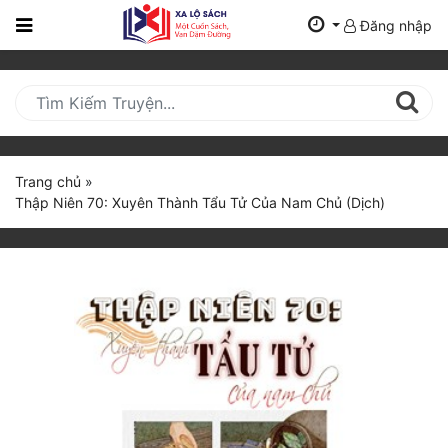
Đăng nhập
Trang
Chủ
Mới
Cập
Nhật
Trang chủ
»
(current)
Thập Niên 70: Xuyên Thành Tẩu Tử Của Nam Chủ (Dịch)
BXH
Thể Loại
Tất Cả
Truyện Mới Ra
Hoàn Thành