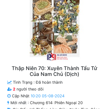
Free
Hậu Cung
Truyện Convert
Truyện Dịch
Truyện Nhập Môn
Truyện ngắn
Xa Lộ Dịch
Thập Niên 70: Xuyên Thành Tẩu Tử
Của Nam Chủ (Dịch)
Tình Trạng :
Đã hoàn thành
Cung Đấu
2
người theo dõi
Cạnh Kỹ
Cập Nhật
10:20 05-08-2024
Mới nhất :
Chương 614: Phiên Ngoại 20
Cổ Tiên Hiệp