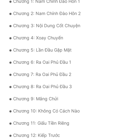
Chương 1: Nam Chính Đào Hôn 1
Quân Sự
Chương 2: Nam Chính Đào Hôn 2
Sảng Văn
Chương 3: Nội Dung Cốt Chuyện
Sắc
Chương 4: Xoay Chuyển
Sủng
Chương 5: Lần Đầu Gặp Mặt
Thanh Xuân
Chương 6: Ra Oai Phủ Đầu 1
Tiên Hiệp
Chương 7: Ra Oai Phủ Đầu 2
Tiểu Thuyết
Chương 8: Ra Oai Phủ Đầu 3
Trinh Thám
Chương 9: Mắng Chửi
Triều Đấu
Chương 10: Không Có Cách Nào
Trùng Sinh
Chương 11: Giấu Tiền Riêng
Trọng Sinh
Chương 12: Kiếp Trước