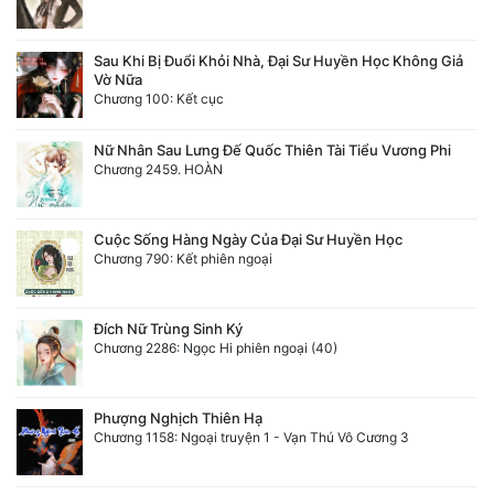
Đẹp
Sau Khi Bị Đuổi Khỏi Nhà, Đại Sư Huyền Học Không Giả
Vờ Nữa
Đẹp Hiệp
Chương 100: Kết cục
Tính Cách Nhân Vật :
Nữ Nhân Sau Lưng Đế Quốc Thiên Tài Tiểu Vương Phi
Chương 2459. HOÀN
Cơ Trí
Sát Phạt Quyết Đoán
Cuộc Sống Hàng Ngày Của Đại Sư Huyền Học
Chương 790: Kết phiên ngoại
Vô Sỉ
Điềm Đạm
Đích Nữ Trùng Sinh Ký
Chương 2286: Ngọc Hi phiên ngoại (40)
Phượng Nghịch Thiên Hạ
Chương 1158: Ngoại truyện 1 - Vạn Thú Vô Cương 3