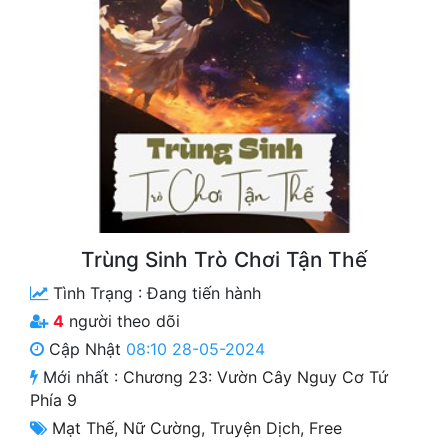
Free
Hậu Cung
Truyện Convert
Truyện Dịch
Truyện Nhập Môn
Truyện ngắn
Trùng Sinh Trò Chơi Tận Thế
Xa Lộ Dịch
Tình Trạng :
Đang tiến hành
4
người theo dõi
Cung Đấu
Cập Nhật
08:10 28-05-2024
Mới nhất :
Chương 23: Vườn Cây Nguy Cơ Tứ
Cạnh Kỹ
Phía 9
Cổ Tiên Hiệp
Mạt Thế
,
Nữ Cường
,
Truyện Dịch
,
Free