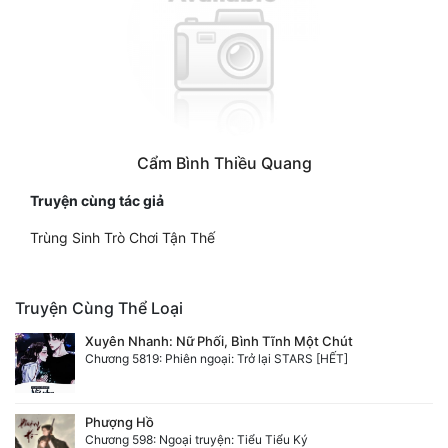
Đô Thị
Đông Phương
Đông Phương Huyền Huyễn
Đồng Nhân
Cẩm Bình Thiều Quang
Truyện cùng tác giả
Cẩu Đạo Trường Sinh
Trùng Sinh Trò Chơi Tận Thế
Ngự Thú
Truyện Nam
Truyện Cùng Thể Loại
Truyện Nữ
Xuyên Nhanh: Nữ Phối, Bình Tĩnh Một Chút
Chương 5819: Phiên ngoại: Trở lại STARS [HẾT]
Vô Địch Lưu
Xây Dựng Thế Lực
Phượng Hồ
Chương 598: Ngoại truyện: Tiểu Tiểu Ký
Đam Mỹ