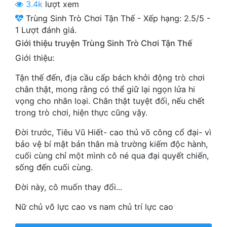
3.4k
lượt xem
Cổ Đại
Trùng Sinh Trò Chơi Tận Thế
-
Xếp hạng:
2.5
/
5
-
Du Hí
1
Lượt đánh giá.
Giới thiệu truyện Trùng Sinh Trò Chơi Tận Thế
Dã Sử
Giới thiệu:
Dị Giới
Tận thế đến, địa cầu cấp bách khởi động trò chơi
Dị Năng
chân thật, mong rằng có thể giữ lại ngọn lửa hi
vọng cho nhân loại. Chân thật tuyệt đối, nếu chết
Gia Đấu
trong trò chơi, hiện thực cũng vậy.
Góc Nhìn Nam
Đời trước, Tiêu Vũ Hiết- cao thủ võ công cổ đại- vì
bảo vệ bí mật bản thân mà trường kiếm độc hành,
Góc Nhìn Nữ
cuối cùng chỉ một mình cô né qua đại quyết chiến,
sống đến cuối cùng.
Huyền Huyễn
Đời này, cô muốn thay đổi...
Huyền Nghi
Nữ chủ võ lực cao vs nam chủ trí lực cao
Huyền Ảo