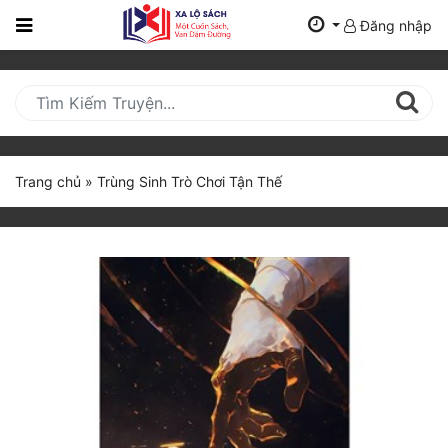
Đăng nhập
Trang
Chủ
Mới
Cập
Nhật
Trang chủ
»
Trùng Sinh Trò Chơi Tận Thế
(current)
BXH
Thể Loại
Tất Cả
Truyện Mới Ra
Hoàn Thành