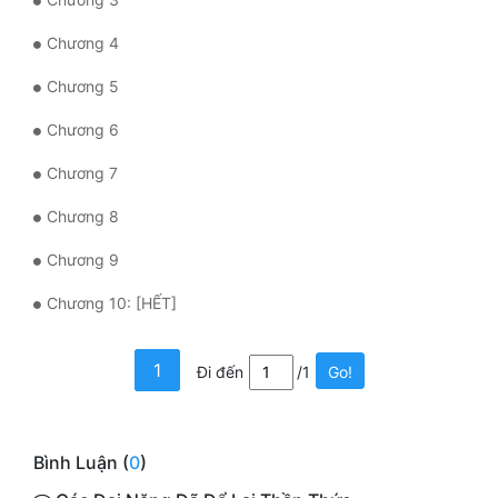
Mưu Mô
Chương 4
Chương 5
Mạt Thế
Chương 6
Mỹ Thực
Chương 7
Ngôn Tình
Chương 8
Ngược
Chương 9
Nữ Cường
Chương 10: [HẾT]
Nữ Phụ
Phong Thủy - Tâm Linh
1
Đi đến
/1
Go!
Phương Tây
Phản Phái
Bình Luận (
0
)
Quan Trường