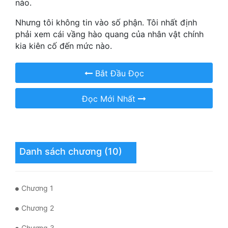
nào.
Hài Hước
Nhưng tôi không tin vào số phận. Tôi nhất định
Hệ Thống
phải xem cái vầng hào quang của nhân vật chính
Học Đường
kia kiên cố đến mức nào.
Khoa Huyễn
Bắt Đầu Đọc
Khoa Huyễn Không Gian
Đọc Mới Nhất
Kinh Dị
Kiếm Hiệp
Kỳ Huyễn
Danh sách chương (10)
Kỳ Ảo
Linh Dị
Chương 1
Làm Giàu
Chương 2
Lịch Sử
Chương 3