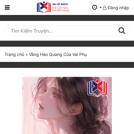
Đăng nhập
Trang
Chủ
Mới
Cập
Nhật
Trang chủ
»
Vầng Hào Quang Của Vai Phụ
(current)
BXH
Thể Loại
Tất Cả
Truyện Mới Ra
Hoàn Thành