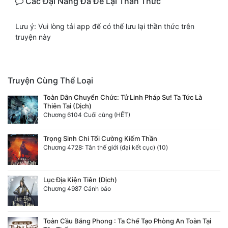
Các Đại Năng Đã Để Lại Thần Thức
Quân Sự
Lưu ý: Vui lòng tải app để có thể lưu lại thần thức trên
Sảng Văn
truyện này
Sắc
Sủng
Truyện Cùng Thể Loại
Thanh Xuân
Toàn Dân Chuyển Chức: Tử Linh Pháp Sư! Ta Tức Là
Thiên Tai (Dịch)
Chương 6104 Cuối cùng (HẾT)
Tiên Hiệp
Tiểu Thuyết
Trọng Sinh Chi Tối Cường Kiếm Thần
Chương 4728: Tân thế giới (đại kết cục) (10)
Trinh Thám
Triều Đấu
Lục Địa Kiện Tiên (Dịch)
Chương 4987 Cảnh báo
Trùng Sinh
Trọng Sinh
Toàn Cầu Băng Phong : Ta Chế Tạo Phòng An Toàn Tại