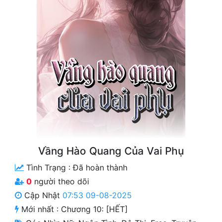
Free
Hậu Cung
Truyện Convert
Truyện Dịch
Truyện Nhập Môn
Truyện ngắn
Xa Lộ Dịch
Vầng Hào Quang Của Vai Phụ
Tình Trạng :
Đã hoàn thành
Cung Đấu
0
người theo dõi
Cạnh Kỹ
Cập Nhật
07:53 09-08-2025
Mới nhất :
Chương 10: [HẾT]
Cổ Tiên Hiệp