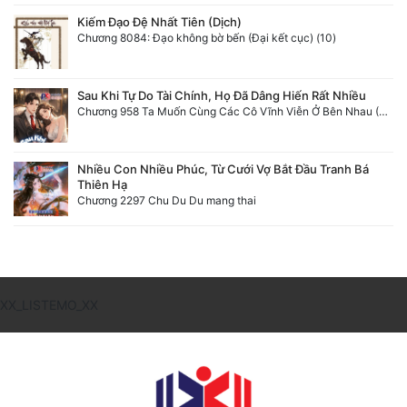
Đô Thị
Kiếm Đạo Đệ Nhất Tiên (Dịch)
Chương 8084: Đạo không bờ bến (Đại kết cục) (10)
Đông Phương
Đông Phương Huyền Huyễn
Sau Khi Tự Do Tài Chính, Họ Đã Dâng Hiến Rất Nhiều
Chương 958 Ta Muốn Cùng Các Cô Vĩnh Viễn Ở Bên Nhau (2) Hết
Đồng Nhân
Nhiều Con Nhiều Phúc, Từ Cưới Vợ Bắt Đầu Tranh Bá
Thiên Hạ
Cẩu Đạo Trường Sinh
Chương 2297 Chu Du Du mang thai
Ngự Thú
Truyện Nam
Truyện Nữ
XX_LISTEMO_XX
Vô Địch Lưu
Xây Dựng Thế Lực
Đam Mỹ