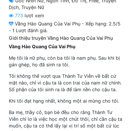
Góc Nhìn Nữ
,
Ngôn Tình
,
Đô Thị
,
Free
,
Truyện
Cổ Đại
Dịch
,
Truyện Nữ
773
lượt xem
Du Hí
Vầng Hào Quang Của Vai Phụ
-
Xếp hạng:
2.5
/
5
Dã Sử
-
1
Lượt đánh giá.
Giới thiệu truyện Vầng Hào Quang Của Vai Phụ
Dị Giới
Vầng Hào Quang Của Vai Phụ
Dị Năng
Mẹ tôi là nữ phụ, còn ba tôi là nam phụ. Sau khi bị
Gia Đấu
gán ghép, họ đã sinh ra tôi.
Góc Nhìn Nam
Tôi không thể vượt qua Thành Tư Viễn về bất cứ
mặt nào, chỉ vì cậu ta là con trai của nam nữ chính.
Góc Nhìn Nữ
Số phận của tôi sinh ra là để làm nền cho cậu ta.
Huyền Huyễn
Khi tôi đạt hạng nhất, không một ai mừng cho tôi.
Huyền Nghi
Ba mẹ, thầy cô, bạn bè đều cho rằng Thành Tư
Viễn chỉ lơ là việc học một chút thôi, chỉ cần cậu ta
Huyền Ảo
muốn, cậu ta có thể lấy lại vị trí số một bất cứ lúc