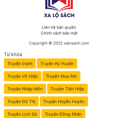
Đẹp
Đẹp Hiệp
Liên hệ bản quyền
Chính sách bảo mật
Tính Cách Nhân Vật :
Copyright © 2022 xalosach.com
Cơ Trí
Từ khóa
Sát Phạt Quyết Đoán
Truyện tranh
Truyện Kỳ Huyễn
Vô Sỉ
Truyện Võ Hiệp
Truyện Mưu Mô
Điềm Đạm
Truyện Nhập Môn
Truyện Tiên Hiệp
Truyện Đô Thị
Truyện Huyền Huyễn
Truyện Lịch Sử
Truyện Đồng Nhân