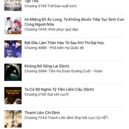
Tận Thế
Chương 3749 Thế Đao xuất kích
Tu Chân
Tu Tiên
Im Miệng Đi! Ác Long, Ta Không Muốn Tiếp Tục Sinh Con
Cùng Ngươi Nữa
Tội Phạm
Chương 1444: Khôi phục quỹ đạo
Vô Địch
Bắt Đầu Làm Thần Hào Từ Sau Khi Thi Đại Học
Chương 4868 - Phổ biến Hạ Quốc tệ!
Võ Hiệp
Võng Du
Khủng Bố Sống Lại (Dịch)
Chương 3694: Tiễn Họ Đoạn Đường Cuối - Hoàn
Xuyên Không
Xuyên Nhanh
Ta Có 90 Nghìn Tỷ Tiền Liếm Cẩu (Dịch)
Chương 2156: Đại kết cục!!!
Xuyên Sách
Xuyên Thư
Thanh Liên Chi Đỉnh
Chương 7344 Thanh Liên đỉnh (Đại kết cục) (2) HẾT.
Điền Văn