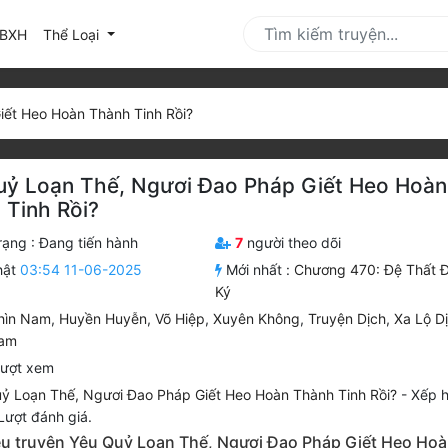
urrent)
BXH
Thể Loại
iết Heo Hoàn Thành Tinh Rồi?
uỷ Loạn Thế, Ngươi Đao Pháp Giết Heo Hoàn
 Tinh Rồi?
rạng :
Đang tiến hành
7
người theo dõi
hật
03:54 11-06-2025
Mới nhất :
Chương 470: Đệ Thất 
Ký
hìn Nam
,
Huyền Huyễn
,
Võ Hiệp
,
Xuyên Không
,
Truyện Dịch
,
Xa Lộ D
Nam
lượt xem
ỷ Loạn Thế, Ngươi Đao Pháp Giết Heo Hoàn Thành Tinh Rồi?
-
Xếp h
ượt đánh giá.
iệu truyện Yêu Quỷ Loạn Thế, Ngươi Đao Pháp Giết Heo Ho