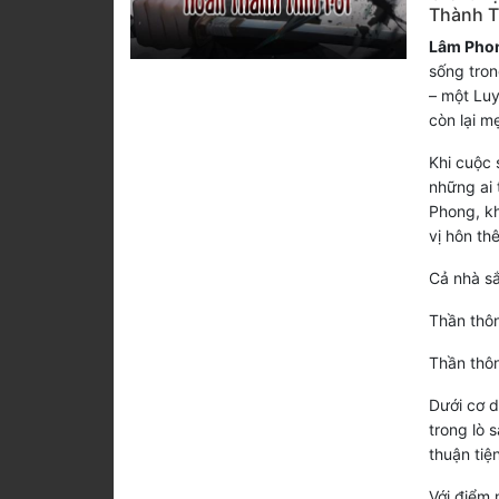
Thành T
Lâm Pho
sống tron
– một Luy
còn lại m
Khi cuộc 
những ai 
Phong, kh
vị hôn th
Cả nhà sắ
Thần thôn
Thần thôn
Dưới cơ d
trong lò 
thuận tiện
Với điểm 