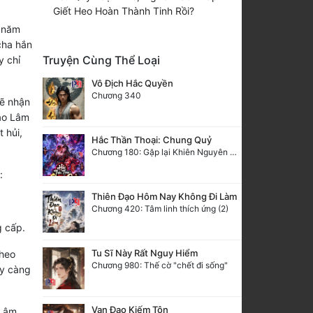
Giết Heo Hoàn Thành Tinh Rồi?
u năm
cha hắn
Truyện Cùng Thể Loại
y chỉ
Vô Địch Hắc Quyền
Chương 340
sẽ nhận
vào Lâm
 hủi,
Hắc Thần Thoại: Chung Quỷ
Chương 180: Gặp lại Khiên Nguyên Phượng
:
Thiên Đạo Hôm Nay Không Đi Làm
Chương 420: Tâm linh thích ứng (2)
g cấp.
Tu Sĩ Này Rất Nguy Hiểm
 heo
Chương 980: Thế cờ "chết đi sống"
ày càng
Vạn Đạo Kiếm Tôn
 Lâm