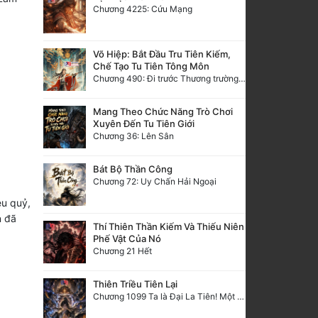
Chương 4225: Cứu Mạng
Võ Hiệp: Bắt Đầu Tru Tiên Kiếm,
Chế Tạo Tu Tiên Tông Môn
Chương 490: Đi trước Thương trường Địa Hạ, thắng lợi trở về.
Mang Theo Chức Năng Trò Chơi
Xuyên Đến Tu Tiên Giới
Chương 36: Lên Sân
Bát Bộ Thần Công
Chương 72: Uy Chấn Hải Ngoại
u quỷ,
n đã
Thí Thiên Thần Kiếm Và Thiếu Niên
Phế Vật Của Nó
Chương 21 Hết
Thiên Triều Tiên Lại
Chương 1099 Ta là Đại La Tiên! Một người đắc đạo, gà chó lên trời (Đại kết cục)