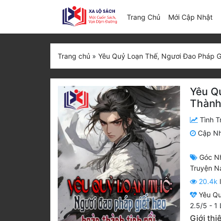
(c
Trang Chủ
Mới Cập Nhật
Trang chủ
»
Yêu Quỷ Loạn Thế, Ngươi Đao Pháp G
Yêu Q
Thành
Tình T
Cập N
Góc N
Truyện 
20.4k
Yêu Qu
2.5
/
5
-
1
L
Giới th