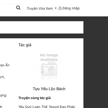
Đăng nhập
Truyện Vừa Xem
Tác giả
Đạo Ấn
ịch
,
Tựu Yếu Lộc Bách
ạng:
Truyện cùng tác giả
àn
Yêu Quỷ Loạn Thế, Ngươi Đao Pháp