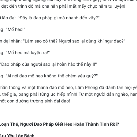
đạt đến trình độ mà cha hắn phải mất mấy chục năm tu luyện!
 lão đại: "Đây là đao pháp gì mà nhanh đến vậy?"
g: "Mổ heo!"
 đại nhân: "Làm sao có thể? Ngươi sao lại dùng khí ngự đao?"
g: "Mổ heo mà luyện ra!"
"Đao pháp của ngươi sao lại hoàn hảo thế này!!!"
g: "Ai nói đao mổ heo không thể chém yêu quỷ?"
thần thông và một thanh đao mổ heo, Lâm Phong đã đánh tan mọi yê
 thế gia, bang phái từng ức hiếp mình! Từ một người dân nghèo, hắ
ột con đường trường sinh đại đạo!
Loạn Thế, Ngươi Đao Pháp Giết Heo Hoàn Thành Tinh Rồi?
ựu Yếu Lộc Bách