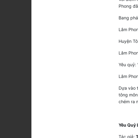
Phong đã 
Bang phái
Lâm Phon
Huyện Tôn
Lâm Phon
Yêu quỷ: 
Lâm Phon
Dựa vào 
tông môn,
chém ra m
Yêu Quỷ 
Tác giả:
T