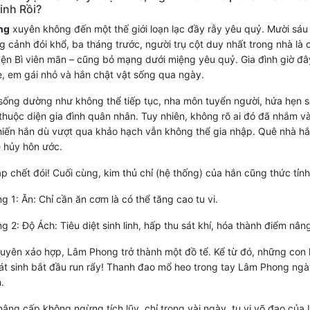
inh Rồi?
ng
xuyên không đến một thế giới loạn lạc đầy rẫy yêu quỷ. Mười sá
g cảnh đói khổ, ba tháng trước, người trụ cột duy nhất trong nhà là 
ện Bì viên mãn – cũng bỏ mạng dưới miệng yêu quỷ. Gia đình giờ đâ
ẹ, em gái nhỏ và hắn chật vật sống qua ngày.
sống dường như không thể tiếp tục, nha môn tuyển người, hứa hẹn 
thuộc diện gia đình quân nhân. Tuy nhiên, không rõ ai đó đã nhắm 
iến hắn dù vượt qua khảo hạch vẫn không thể gia nhập. Quê nhà hắt
ê hủy hôn ước.
p chết đói! Cuối cùng, kim thủ chỉ (hệ thống) của hắn cũng thức tỉnh
g 1: Ăn: Chỉ cần ăn cơm là có thể tăng cao tu vi.
g 2: Độ Ách: Tiêu diệt sinh linh, hấp thu sát khí, hóa thành điểm nân
uyên xảo hợp, Lâm Phong trở thành một đồ tể. Kể từ đó, những con
sát sinh bắt đầu run rẩy! Thanh đao mổ heo trong tay Lâm Phong ng
.
nâng cấp không ngừng tích lũy, chỉ trong vài ngày, tu vi võ đạo của