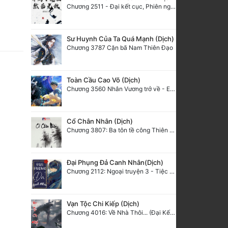
Chương 2511 - Đại kết cục, Phiên ngoại thiên: Chư thiên quy nhất giới, vĩnh hằng thế giới. Hết!
Sư Huynh Của Ta Quá Mạnh (Dịch)
Chương 3787 Cặn bã Nam Thiên Đạo
Toàn Cầu Cao Võ (Dịch)
Chương 3560 Nhân Vương trở về - END
Cổ Chân Nhân (Dịch)
Chương 3807: Ba tôn tề công Thiên Đình (2)
Đại Phụng Đả Canh Nhân(Dịch)
Chương 2112: Ngoại truyện 3 - Tiệc mừng công
Vạn Tộc Chi Kiếp (Dịch)
Chương 4016: Về Nhà Thôi... (Đại Kết Cục)