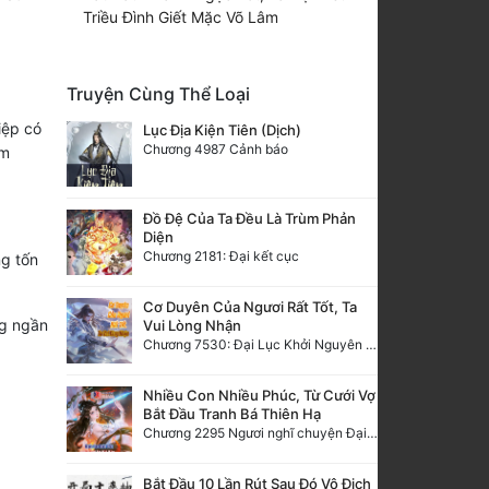
Triều Đình Giết Mặc Võ Lâm
Truyện Cùng Thể Loại
iệp có
Lục Địa Kiện Tiên (Dịch)
Chương 4987 Cảnh báo
ầm
Đồ Đệ Của Ta Đều Là Trùm Phản
Diện
Chương 2181: Đại kết cục
ng tốn
Cơ Duyên Của Ngươi Rất Tốt, Ta
ng ngần
Vui Lòng Nhận
Chương 7530: Đại Lục Khởi Nguyên – Kiến Thành 71
Nhiều Con Nhiều Phúc, Từ Cưới Vợ
Bắt Đầu Tranh Bá Thiên Hạ
Chương 2295 Ngươi nghĩ chuyện Đại Viêm tiên triều làm có thể giấu được thiên hạ sao?
Bắt Đầu 10 Lần Rút Sau Đó Vô Địch