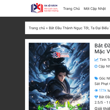
(c
Trang Chủ
Mới Cập Nhật
Trang chủ
»
Bắt Đầu Thành Ngục Tốt, Ta Đại Biểu 
Bắt Đầ
Mặc V
Tình T
Cập N
Góc N
Sát Phạt
17.1k
l
Bắt Đầ
2.5
/
5
-
1
L
Giới thi