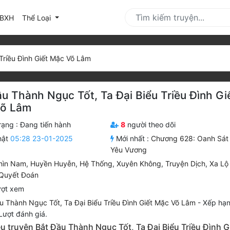
urrent)
BXH
Thể Loại
Triều Đình Giết Mặc Võ Lâm
u Thành Ngục Tốt, Ta Đại Biểu Triều Đình Gi
õ Lâm
rạng :
Đang tiến hành
8
người theo dõi
hật
05:28 23-01-2025
Mới nhất :
Chương 628: Oanh Sát
Yêu Vương
hìn Nam
,
Huyền Huyễn
,
Hệ Thống
,
Xuyên Không
,
Truyện Dịch
,
Xa Lộ
 Quyết Đoán
ượt xem
u Thành Ngục Tốt, Ta Đại Biểu Triều Đình Giết Mặc Võ Lâm
-
Xếp hạn
ượt đánh giá.
ệu truyện Bắt Đầu Thành Ngục Tốt, Ta Đại Biểu Triều Đình G