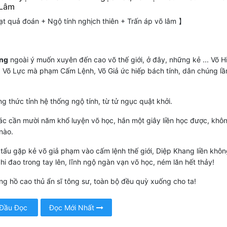
 Lâm
t quả đoán + Ngộ tính nghịch thiên + Trấn áp võ lâm 】
ng
ngoài ý muốn xuyên đến cao võ thế giới, ở đây, những kẻ ... Võ H
 Võ Lực mà phạm Cấm Lệnh, Võ Giả ức hiếp bách tính, dân chúng l
g thức tỉnh hệ thống ngộ tính, từ tử ngục quật khởi.
c cần mười năm khổ luyện võ học, hắn một giây liền học được, khô
nào.
tẩu gặp kẻ võ giả phạm vào cấm lệnh thế giới, Diệp Khang liền khô
chi đao trong tay lên, lĩnh ngộ ngàn vạn võ học, ném lăn hết thảy!
ang hồ cao thủ ẩn sĩ tông sư, toàn bộ đều quỳ xuống cho ta!
 Đầu Đọc
Đọc Mới Nhất