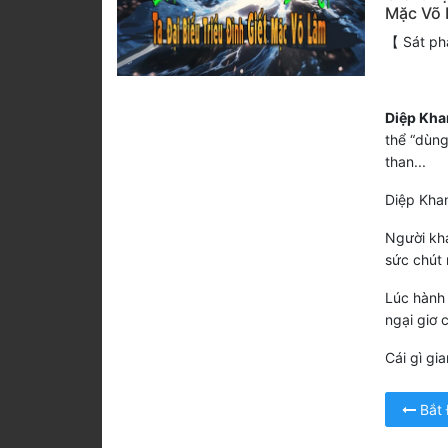
Mặc Võ
【 Sát phạ
Diệp Kha
thể “dùng
than...
Diệp Khan
Người khá
sức chút 
Lúc hành 
ngại giơ 
Cái gì gi
Bắt