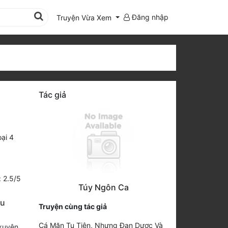
Đăng nhập
Truyện Vừa Xem
u
Tác giả
ại 4
:
2.5
/
5
Túy Ngôn Ca
ều
Truyện cùng tác giả
Cá Mặn Tu Tiên, Nhưng Đan Dược Và
 xuyên