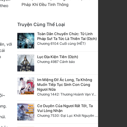
Pháp Khí Đều Tinh Thông
 theo
Truyện Cùng Thể Loại
Toàn Dân Chuyển Chức: Tử Linh
Pháp Sư! Ta Tức Là Thiên Tai (Dịch)
Chương 6104 Cuối cùng (HẾT)
ên, với
cái
p
Lục Địa Kiện Tiên (Dịch)
Chương 4987 Cảnh báo
Im Miệng Đi! Ác Long, Ta Không
Muốn Tiếp Tục Sinh Con Cùng
Ngươi Nữa
Chương 1442: Thương Hoành Vạn Vật (9)
ội~
Cơ Duyên Của Ngươi Rất Tốt, Ta
ùng.
Vui Lòng Nhận
Chương 7530: Đại Lục Khởi Nguyên – Kiến Thành 71
núi.