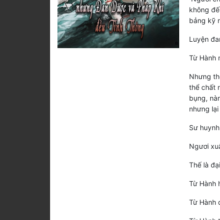
không đến
bảng kỹ n
Luyện đan
Từ Hành m
Nhưng thế
thể chất 
bụng, nàn
nhưng lại
Sư huynh
Ngươi xuấ
Thế là đạ
Từ Hành h
Từ Hành đ