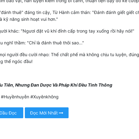
ìm bảo vật, hắn luyện kiếm trong bí cảnh, thuận tiện dạy dỗ kẻ cướp
đánh thuê" đáng tin cậy, Từ Hành cảm thán: "Đánh đánh giết giết c
là kỹ năng sinh hoạt vui hơn."
ời khác: "Ngươi đặt vũ khí đỉnh cấp trong tay xuống rồi hãy nói!"
u nghĩ thầm: "Chỉ là đánh thuê thôi sao..."
ọi người đều cười nhạo: Thể chất phế mà không chịu tu luyện, đúng
g thể ngóc đầu!
u Tiên, Nhưng Đan Dược Và Pháp Khí Đều Tinh Thông
 #Huyềnhuyễn #Xuyênkhông
 Đầu Đọc
Đọc Mới Nhất