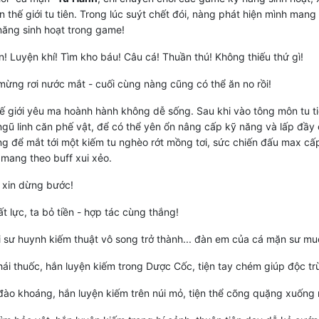
 thế giới tu tiên. Trong lúc suýt chết đói, nàng phát hiện mình mang
ăng sinh hoạt trong game!
! Luyện khí! Tìm kho báu! Câu cá! Thuần thú! Không thiếu thứ gì!
ừng rơi nước mắt - cuối cùng nàng cũng có thể ăn no rồi!
 giới yêu ma hoành hành không dễ sống. Sau khi vào tông môn tu ti
ngũ linh căn phế vật, để có thể yên ổn nâng cấp kỹ năng và lấp đầy 
g để mắt tới một kiếm tu nghèo rớt mồng tơi, sức chiến đấu max cấ
 mang theo buff xui xẻo.
 xin dừng bước!
t lực, ta bỏ tiền - hợp tác cùng thắng!
i sư huynh kiếm thuật vô song trở thành... đàn em của cá mặn sư mu
ái thuốc, hắn luyện kiếm trong Dược Cốc, tiện tay chém giúp độc tr
ào khoáng, hắn luyện kiếm trên núi mỏ, tiện thể cõng quặng xuống 