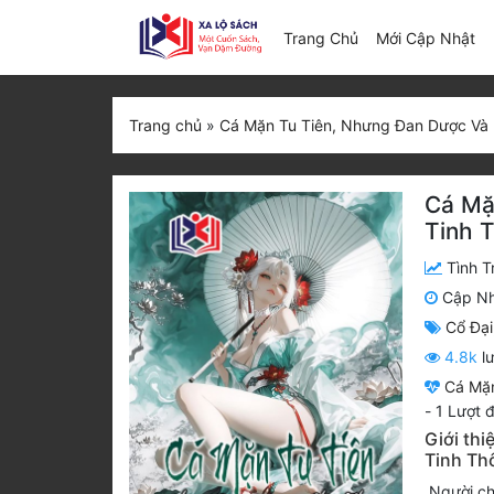
(c
Trang Chủ
Mới Cập Nhật
Trang chủ
»
Cá Mặn Tu Tiên, Nhưng Đan Dược Và 
Cá Mặ
Tinh 
Tình T
Cập N
Cổ Đại
4.8k
lư
Cá Mặn
-
1
Lượt đ
Giới th
Tinh Th
Người ch