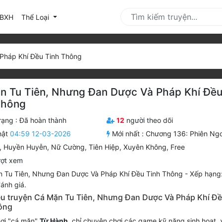
urrent)
BXH
Thể Loại
Pháp Khí Đều Tinh Thông
n Tu Tiên, Nhưng Đan Dược Và Pháp Khí Đề
Thông
rạng :
Đã hoàn thành
12
người theo dõi
hật
04:59 12-03-2026
Mới nhất :
Chương 136: Phiên Ngo
,
Huyền Huyễn
,
Nữ Cường
,
Tiên Hiệp
,
Xuyên Không
,
Free
ợt xem
 Tu Tiên, Nhưng Đan Dược Và Pháp Khí Đều Tinh Thông
-
Xếp hạng
ánh giá.
iệu truyện Cá Mặn Tu Tiên, Nhưng Đan Dược Và Pháp Khí Đ
ông
ơi "cá mặn"
Từ Hành
, chỉ chuyên chơi các game kỹ năng sinh hoạt,