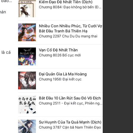
 bảo...
Kiếm Đạo Đệ Nhất Tiên (Dịch)
Chương 8084: Đạo không bờ bến (Đại kết cục) (10)
hán
Nhiều Con Nhiều Phúc, Từ Cưới Vợ
Bắt Đầu Tranh Bá Thiên Hạ
Chương 2297 Chu Du Du mang thai
Vạn Cổ Đệ Nhất Thần
 là cá
Chương 8026 Bố cục mới
Đại Quản Gia Là Ma Hoàng
Chương 1956: Đại kết cục
Bắt Đầu 10 Lần Rút Sau Đó Vô Địch
Chương 2511 - Đại kết cục, Phiên ngoại thiên: Chư thiên quy nhất giới, vĩnh hằng thế giới. Hết!
Sư Huynh Của Ta Quá Mạnh (Dịch)
Chương 3787 Cặn bã Nam Thiên Đạo