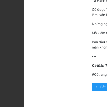
Từ Hành t
Có được "
lắm, vẫn 
Những ngư
Mỗ kiếm t
Ban đầu m
mặn khôn
---
Cá Mặn T
#Cổtrang
Bắt