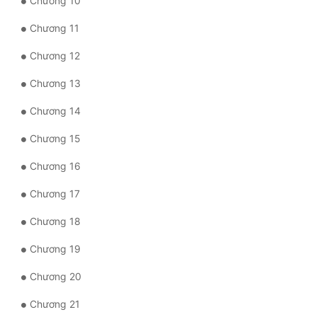
Chương 10
Đô Thị
Chương 11
Đông Phương
Chương 12
Đông Phương Huyền Huyễn
Chương 13
Đồng Nhân
Chương 14
Chương 15
Cẩu Đạo Trường Sinh
Chương 16
Ngự Thú
Chương 17
Truyện Nam
Chương 18
Truyện Nữ
Chương 19
Vô Địch Lưu
Chương 20
Xây Dựng Thế Lực
Chương 21
Đam Mỹ