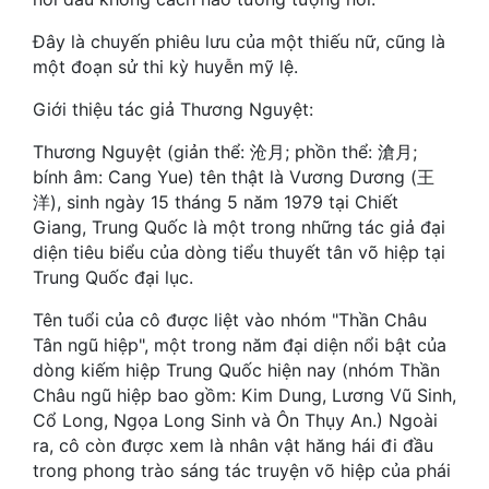
Hài Hước
Đây là chuyến phiêu lưu của một thiếu nữ, cũng là
Hệ Thống
một đoạn sử thi kỳ huyễn mỹ lệ.
Học Đường
Giới thiệu tác giả Thương Nguyệt:
Khoa Huyễn
Thương Nguyệt (giản thể: 沧月; phồn thể: 滄月;
bính âm: Cang Yue) tên thật là Vương Dương (王
Khoa Huyễn Không Gian
洋), sinh ngày 15 tháng 5 năm 1979 tại Chiết
Giang, Trung Quốc là một trong những tác giả đại
Kinh Dị
diện tiêu biểu của dòng tiểu thuyết tân võ hiệp tại
Kiếm Hiệp
Trung Quốc đại lục.
Kỳ Huyễn
Tên tuổi của cô được liệt vào nhóm "Thần Châu
Tân ngũ hiệp", một trong năm đại diện nổi bật của
Kỳ Ảo
dòng kiếm hiệp Trung Quốc hiện nay (nhóm Thần
Châu ngũ hiệp bao gồm: Kim Dung, Lương Vũ Sinh,
Linh Dị
Cổ Long, Ngọa Long Sinh và Ôn Thụy An.) Ngoài
ra, cô còn được xem là nhân vật hăng hái đi đầu
Làm Giàu
trong phong trào sáng tác truyện võ hiệp của phái
Lịch Sử