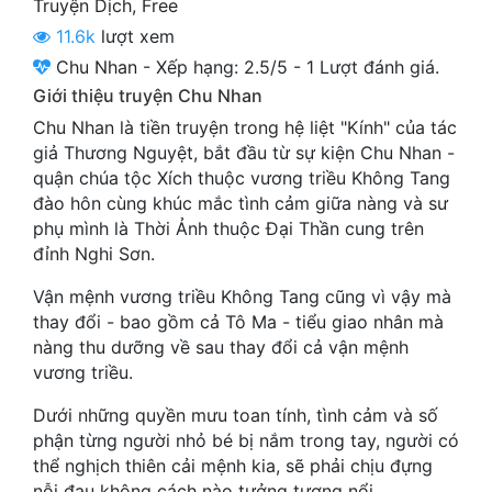
Truyện Dịch
,
Free
Cổ Đại
11.6k
lượt xem
Du Hí
Chu Nhan
-
Xếp hạng:
2.5
/
5
-
1
Lượt đánh giá.
Giới thiệu truyện Chu Nhan
Dã Sử
Chu Nhan là tiền truyện trong hệ liệt "Kính" của tác
Dị Giới
giả Thương Nguyệt, bắt đầu từ sự kiện Chu Nhan -
quận chúa tộc Xích thuộc vương triều Không Tang
Dị Năng
đào hôn cùng khúc mắc tình cảm giữa nàng và sư
phụ mình là Thời Ảnh thuộc Đại Thần cung trên
Gia Đấu
đỉnh Nghi Sơn.
Góc Nhìn Nam
Vận mệnh vương triều Không Tang cũng vì vậy mà
thay đổi - bao gồm cả Tô Ma - tiểu giao nhân mà
Góc Nhìn Nữ
nàng thu dưỡng về sau thay đổi cả vận mệnh
Huyền Huyễn
vương triều.
Huyền Nghi
Dưới những quyền mưu toan tính, tình cảm và số
phận từng người nhỏ bé bị nắm trong tay, người có
Huyền Ảo
thể nghịch thiên cải mệnh kia, sẽ phải chịu đựng
nỗi đau không cách nào tưởng tượng nổi.