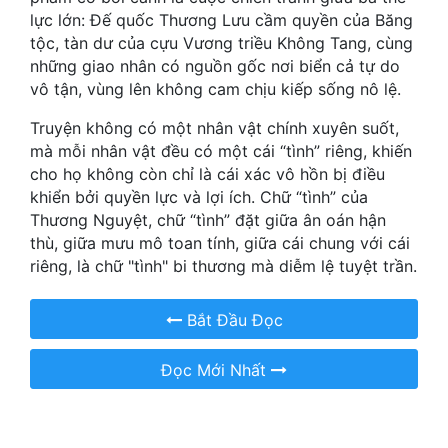
lực lớn: Đế quốc Thương Lưu cầm quyền của Băng
Quân Sự
tộc, tàn dư của cựu Vương triều Không Tang, cùng
những giao nhân có nguồn gốc nơi biển cả tự do
Sảng Văn
vô tận, vùng lên không cam chịu kiếp sống nô lệ.
Sắc
Truyện không có một nhân vật chính xuyên suốt,
mà mỗi nhân vật đều có một cái “tình” riêng, khiến
Sủng
cho họ không còn chỉ là cái xác vô hồn bị điều
Thanh Xuân
khiển bởi quyền lực và lợi ích. Chữ “tình” của
Thương Nguyệt, chữ “tình” đặt giữa ân oán hận
Tiên Hiệp
thù, giữa mưu mô toan tính, giữa cái chung với cái
riêng, là chữ "tình" bi thương mà diễm lệ tuyệt trần.
Tiểu Thuyết
Trinh Thám
Bắt Đầu Đọc
Triều Đấu
Đọc Mới Nhất
Trùng Sinh
Trọng Sinh