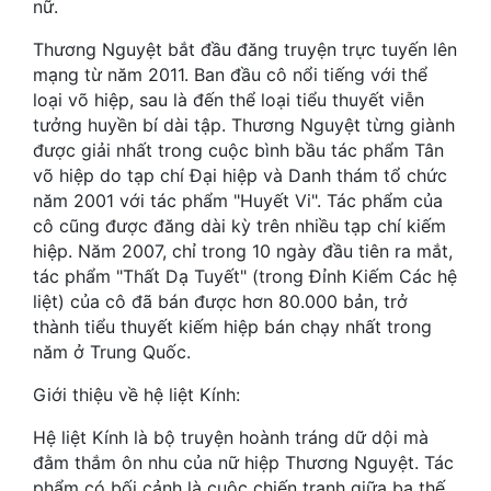
nữ.
Mưu Mô
Thương Nguyệt bắt đầu đăng truyện trực tuyến lên
mạng từ năm 2011. Ban đầu cô nổi tiếng với thể
Mạt Thế
loại võ hiệp, sau là đến thể loại tiểu thuyết viễn
tưởng huyền bí dài tập. Thương Nguyệt từng giành
Mỹ Thực
được giải nhất trong cuộc bình bầu tác phẩm Tân
võ hiệp do tạp chí Đại hiệp và Danh thám tổ chức
Ngôn Tình
năm 2001 với tác phẩm "Huyết Vi". Tác phẩm của
Ngược
cô cũng được đăng dài kỳ trên nhiều tạp chí kiếm
hiệp. Năm 2007, chỉ trong 10 ngày đầu tiên ra mắt,
Nữ Cường
tác phẩm "Thất Dạ Tuyết" (trong Đỉnh Kiếm Các hệ
liệt) của cô đã bán được hơn 80.000 bản, trở
Nữ Phụ
thành tiểu thuyết kiếm hiệp bán chạy nhất trong
Phong Thủy - Tâm Linh
năm ở Trung Quốc.
Giới thiệu về hệ liệt Kính:
Phương Tây
Hệ liệt Kính là bộ truyện hoành tráng dữ dội mà
Phản Phái
đằm thắm ôn nhu của nữ hiệp Thương Nguyệt. Tác
Quan Trường
phẩm có bối cảnh là cuộc chiến tranh giữa ba thế