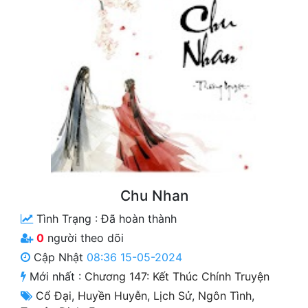
Free
Hậu Cung
Truyện Convert
Truyện Dịch
Truyện Nhập Môn
Truyện ngắn
Xa Lộ Dịch
Chu Nhan
Tình Trạng :
Đã hoàn thành
Cung Đấu
0
người theo dõi
Cập Nhật
08:36 15-05-2024
Cạnh Kỹ
Mới nhất :
Chương 147: Kết Thúc Chính Truyện
Cổ Tiên Hiệp
Cổ Đại
,
Huyền Huyễn
,
Lịch Sử
,
Ngôn Tình
,