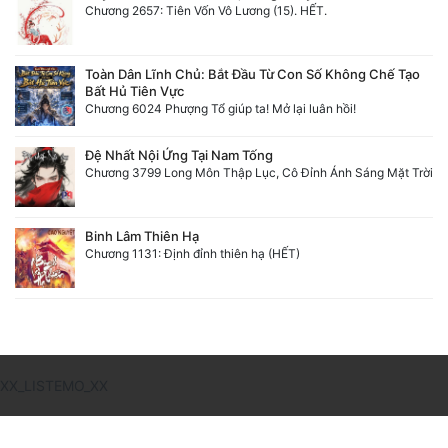
Chương 2657: Tiên Vốn Vô Lương (15). HẾT.
Toàn Dân Lĩnh Chủ: Bắt Đầu Từ Con Số Không Chế Tạo
Bất Hủ Tiên Vực
Chương 6024 Phượng Tổ giúp ta! Mở lại luân hồi!
Đệ Nhất Nội Ứng Tại Nam Tống
Chương 3799 Long Môn Thập Lục, Cô Đỉnh Ánh Sáng Mặt Trời
Binh Lâm Thiên Hạ
Chương 1131: Định đỉnh thiên hạ (HẾT)
XX_LISTEMO_XX