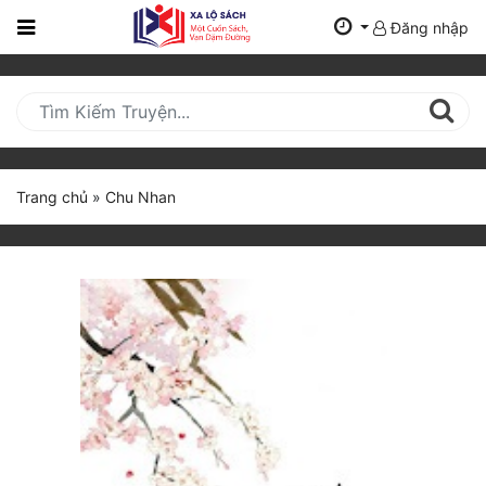
Đăng nhập
Trang
Chủ
Mới
Cập
Nhật
Trang chủ
»
Chu Nhan
(current)
BXH
Thể Loại
Tất Cả
Truyện Mới Ra
Hoàn Thành