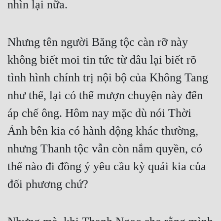
nhìn lại nữa.
Cổ Đại
Du Hí
Nhưng tên người Băng tộc càn rỡ này 
Dã Sử
không biết moi tin tức từ đâu lại biết rõ 
Dị Giới
tình hình chính trị nội bộ của Không Tang 
Dị Năng
như thế, lại có thể mượn chuyện này đến 
Gia Đấu
áp chế ông. Hôm nay mặc dù nói Thời 
Góc Nhìn Nam
Ảnh bên kia có hành động khác thường, 
Góc Nhìn Nữ
nhưng Thanh tộc vẫn còn nắm quyền, có 
thể nào đi đồng ý yêu cầu kỳ quái kia của 
Huyền Huyễn
đối phương chứ?
Huyền Nghi
Huyền Ảo