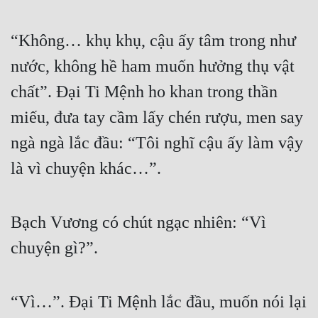
Quân Sự
“Không… khụ khụ, cậu ấy tâm trong như 
Sảng Văn
nước, không hề ham muốn hưởng thụ vật 
Sắc
chất”. Đại Ti Mệnh ho khan trong thần 
Sủng
miếu, đưa tay cầm lấy chén rượu, men say 
Thanh Xuân
ngà ngà lắc đầu: “Tôi nghĩ cậu ấy làm vậy 
Tiên Hiệp
là vì chuyện khác…”.
Tiểu Thuyết
Bạch Vương có chút ngạc nhiên: “Vì 
Trinh Thám
chuyện gì?”.
Triều Đấu
Trùng Sinh
“Vì…”. Đại Ti Mệnh lắc đầu, muốn nói lại 
Trọng Sinh