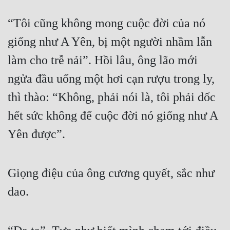
Đô Thị
“Tôi cũng không mong cuộc đời của nó 
Đông Phương
giống như A Yên, bị một người nhầm lẫn 
Đông Phương Huyền Huyễn
làm cho trễ nải”. Hồi lâu, ông lão mới 
Đồng Nhân
ngửa đầu uống một hơi cạn rượu trong ly, 
thì thào: “Không, phải nói là, tôi phải dốc 
Cẩu Đạo Trường Sinh
hết sức không để cuộc đời nó giống như A 
Ngự Thú
Yên được”.
Truyện Nam
Truyện Nữ
Giọng điệu của ông cương quyết, sắc như 
Vô Địch Lưu
dao.
Xây Dựng Thế Lực
Đam Mỹ