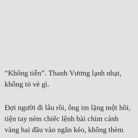
Free
Hậu Cung
Truyện Convert
Truyện Dịch
Truyện Nhập Môn
Truyện ngắn
“Không tiễn”. Thanh Vương lạnh nhạt, 
không tỏ vẻ gì.
Xa Lộ Dịch
Cung Đấu
Đợi người đi lâu rồi, ông im lặng một hồi, 
tiện tay ném chiếc lệnh bài chim cánh 
Cạnh Kỹ
vàng hai đầu vào ngăn kéo, không thèm 
Cổ Tiên Hiệp