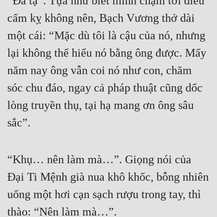
“Đa tạ”. Tựa như biết mình chạm tới điều 
cấm kỵ không nên, Bạch Vương thở dài 
Đẹp
một cái: “Mặc dù tôi là cậu của nó, nhưng 
Đẹp Hiệp
lại không thể hiểu nó bằng ông được. Mấy 
Tính Cách Nhân Vật :
năm nay ông vẫn coi nó như con, chăm 
Cơ Trí
sóc chu đáo, ngay cả pháp thuật cũng dốc 
lòng truyền thụ, tại hạ mang ơn ông sâu 
Sát Phạt Quyết Đoán
sắc”.
Vô Sỉ
Điềm Đạm
“Khụ… nên làm mà…”. Giọng nói của 
Đại Ti Mệnh già nua khô khốc, bỗng nhiên 
uống một hơi cạn sạch rượu trong tay, thì 
thào: “Nên làm mà…”.