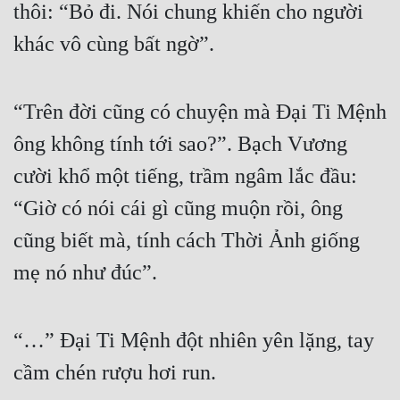
thôi: “Bỏ đi. Nói chung khiến cho người 
Tu Chân
khác vô cùng bất ngờ”.
Tu Tiên
Tội Phạm
“Trên đời cũng có chuyện mà Đại Ti Mệnh 
Vô Địch
ông không tính tới sao?”. Bạch Vương 
Võ Hiệp
cười khổ một tiếng, trầm ngâm lắc đầu: 
Võng Du
“Giờ có nói cái gì cũng muộn rồi, ông 
Xuyên Không
cũng biết mà, tính cách Thời Ảnh giống 
mẹ nó như đúc”.
Xuyên Nhanh
Xuyên Sách
“…” Đại Ti Mệnh đột nhiên yên lặng, tay 
Xuyên Thư
cầm chén rượu hơi run.
Điền Văn