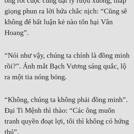
ông rốt cuộc cũng đặt ly rượu xuống, thấp 
giọng phun ra lời hứa chắc nịch: “Cũng sẽ 
không để bất luận kẻ nào tổn hại Vân 
Hoang”.
“Nói như vậy, chúng ta chính là đồng minh 
rồi?”. Ánh mắt Bạch Vương sáng quắc, lộ 
ra một tia nóng bỏng.
“Không, chúng ta không phải đồng minh”. 
Đại Ti Mệnh thì thào: “Các ông muốn 
tranh quyền đoạt lợi, tôi thì không có hứng 
thú”.