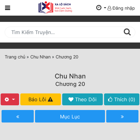
Đăng nhập
Trang
Chủ
Mới
Cập
Nhật
Trang chủ
»
Chu Nhan
»
Chương 20
(current)
BXH
Chu Nhan
Thể Loại
Chương 20
Báo Lỗi
Theo Dõi
Thích (
0
)
Tất Cả
Truyện Mới Ra
Mục Lục
Hoàn Thành