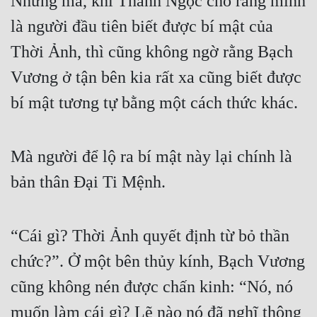
Nhưng mà, khi Thanh Ngọc cho rằng mình 
Hài Hước
là người đầu tiên biết được bí mật của 
Hệ Thống
Thời Ảnh, thì cũng không ngờ rằng Bạch 
Học Đường
Vương ở tận bên kia rất xa cũng biết được 
Khoa Huyễn
bí mật tương tự bằng một cách thức khác.
Khoa Huyễn Không Gian
Kinh Dị
Mà người để lộ ra bí mật này lại chính là 
Kiếm Hiệp
bản thân Đại Ti Mệnh.
Kỳ Huyễn
Kỳ Ảo
“Cái gì? Thời Ảnh quyết định từ bỏ thần 
chức?”. Ở một bên thủy kính, Bạch Vương 
Linh Dị
cũng không nén được chấn kinh: “Nó, nó 
Làm Giàu
muốn làm cái gì? Lẽ nào nó đã nghĩ thông 
Lịch Sử