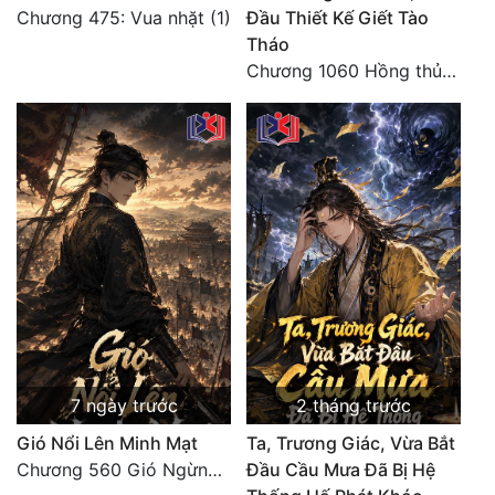
Chương 475: Vua nhặt (1)
Đầu Thiết Kế Giết Tào
Tháo
Chương 1060 Hồng thủy ngập trời, thời khắc tuyệt vọng (2/2)
7 ngày trước
2 tháng trước
Gió Nổi Lên Minh Mạt
Ta, Trương Giác, Vừa Bắt
Chương 560 Gió Ngừng (Kết Cục)
Đầu Cầu Mưa Đã Bị Hệ