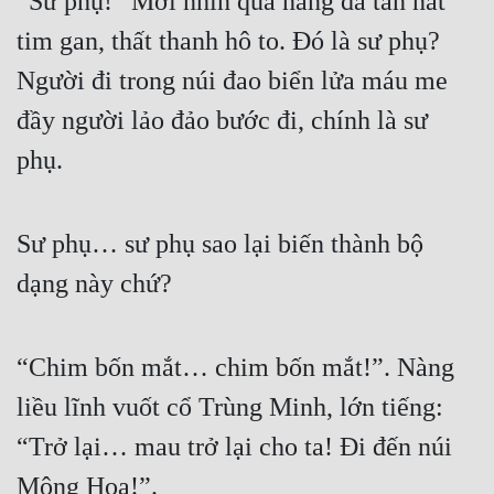
“Sư phụ!” Mới nhìn qua nàng đã tan nát 
tim gan, thất thanh hô to. Đó là sư phụ? 
Người đi trong núi đao biển lửa máu me 
đầy người lảo đảo bước đi, chính là sư 
phụ. 
Sư phụ… sư phụ sao lại biến thành bộ 
dạng này chứ? 
“Chim bốn mắt… chim bốn mắt!”. Nàng 
liều lĩnh vuốt cổ Trùng Minh, lớn tiếng: 
“Trở lại… mau trở lại cho ta! Đi đến núi 
Mộng Hoa!”. 