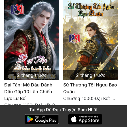
2 tháng trước
2 tháng trước
Đại Tần: Mở Đầu Đánh
Sử Thượng Tối Ngưu Bạo
Dấu Gấp 10 Lần Chiến
Quân
Lực Lữ Bố
Chương 1000: Đại Kết Cục!
Chương 1136: Đại Kết Cục
Tải App Để Đọc Truyện Sớm Nhất