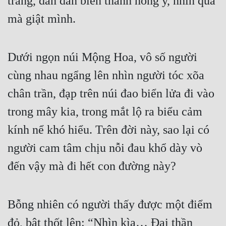
trắng, dần dần biến thành hồng y, nhìn qua 
mà giật mình. 
Dưới ngọn núi Mộng Hoa, vô số người 
cùng nhau ngẩng lên nhìn người tóc xõa 
chân trần, đạp trên núi đao biển lửa đi vào 
trong mây kia, trong mắt lộ ra biểu cảm 
kính nể khó hiểu. Trên đời này, sao lại có 
người cam tâm chịu nỗi đau khổ dày vò 
đến vậy mà đi hết con đường này? 
Bỗng nhiên có người thấy được một điểm 
đỏ, bật thốt lên: “Nhìn kìa… Đại thần 