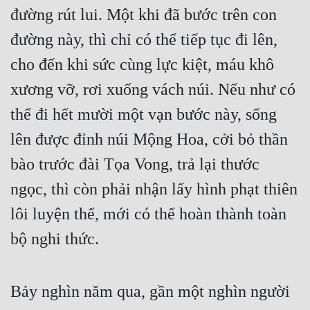
đường rút lui. Một khi đã bước trên con 
Mưu Mô
đường này, thì chỉ có thể tiếp tục đi lên, 
Mạt Thế
cho đến khi sức cùng lực kiệt, máu khô 
Mỹ Thực
xương vỡ, rơi xuống vách núi. Nếu như có 
Ngôn Tình
thể đi hết mười một vạn bước này, sống 
lên được đỉnh núi Mộng Hoa, cởi bỏ thần 
Ngược
bào trước đài Tọa Vong, trả lại thước 
Nữ Cường
ngọc, thì còn phải nhận lấy hình phạt thiên 
Nữ Phụ
lôi luyện thể, mới có thể hoàn thành toàn 
Phong Thủy - Tâm Linh
bộ nghi thức. 
Phương Tây
Phản Phái
Bảy nghìn năm qua, gần một nghìn người 
Quan Trường