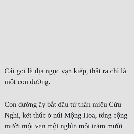
Free
Hậu Cung
Truyện Convert
Truyện Dịch
Truyện Nhập Môn
Truyện ngắn
Cái gọi là địa ngục vạn kiếp, thật ra chỉ là 
một con đường. 
Xa Lộ Dịch
Cung Đấu
Con đường ấy bắt đầu từ thần miếu Cửu 
Nghi, kết thúc ở núi Mộng Hoa, tổng cộng 
Cạnh Kỹ
mười một vạn một nghìn một trăm mười 
Cổ Tiên Hiệp