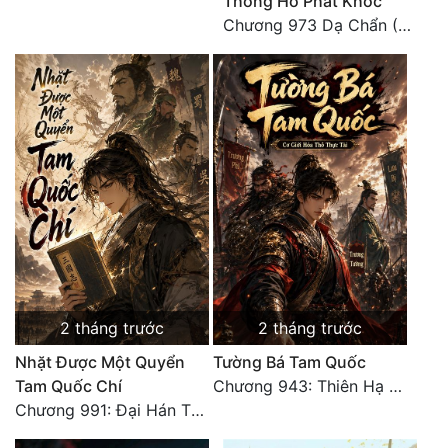
Thống Hố Phát Khóc
Chương 973 Dạ Chẩn (2/2)
2 tháng trước
2 tháng trước
Nhặt Được Một Quyển
Tường Bá Tam Quốc
Tam Quốc Chí
Chương 943: Thiên Hạ Quy Nhất, Giấc Mộng Nam Kha [HẾT]
Chương 991: Đại Hán Thiên Thư (Đại Kết Cục)