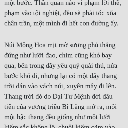
một bước. Thần quan nào vi phạm lời thề, 
Cổ Đại
phạm vào tội nghiệt, đều sẽ phải tóc xõa 
Du Hí
chân trần, một mình đi hết con đường ấy. 
Dã Sử
Dị Giới
Núi Mộng Hoa mịt mờ sương phủ thẳng 
Dị Năng
đứng như lưỡi đao, chim cũng khó bay 
Gia Đấu
qua, bên trong đầy yêu quỷ quái thú, nửa 
Góc Nhìn Nam
bước khó đi, nhưng lại có một dãy thang 
Góc Nhìn Nữ
trời dán vào vách núi, xuyên mây đi lên. 
Thang trời đó do Đại Tư Mệnh đời đầu 
Huyền Huyễn
tiên của vương triều Bì Lăng mở ra, mỗi 
Huyền Nghi
một bậc thang đều giống như một lưỡi 
Huyền Ảo
kiếm sắc khổng lồ, chuôi kiếm c4m vào 