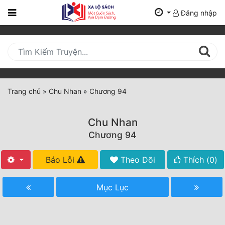
Đăng nhập
Trang
Chủ
Mới
Cập
Nhật
Trang chủ
»
Chu Nhan
»
Chương 94
(current)
BXH
Chu Nhan
Thể Loại
Chương 94
Báo Lỗi
Theo Dõi
Thích (
0
)
Tất Cả
Truyện Mới Ra
Mục Lục
Hoàn Thành