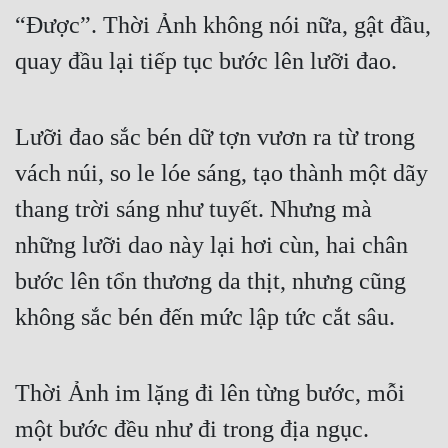
“Được”. Thời Ảnh không nói nữa, gật đầu, 
Đẹp
quay đầu lại tiếp tục bước lên lưỡi đao. 
Đẹp Hiệp
Lưỡi đao sắc bén dữ tợn vươn ra từ trong 
Tính Cách Nhân Vật :
vách núi, so le lóe sáng, tạo thành một dãy 
Cơ Trí
thang trời sáng như tuyết. Nhưng mà 
Sát Phạt Quyết Đoán
những lưỡi dao này lại hơi cùn, hai chân 
Vô Sỉ
bước lên tổn thương da thịt, nhưng cũng 
Điềm Đạm
không sắc bén đến mức lập tức cắt sâu. 
Thời Ảnh im lặng đi lên từng bước, mỗi 
một bước đều như đi trong địa ngục. 