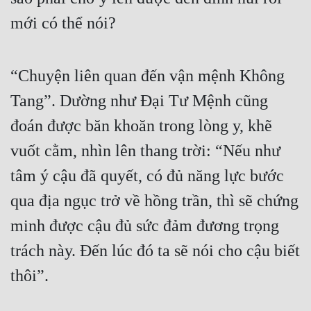
Đô Thị
mới có thể nói? 
Đông Phương
Đông Phương Huyền Huyễn
“Chuyện liên quan đến vận mệnh Không 
Đồng Nhân
Tang”. Dường như Đại Tư Mệnh cũng 
đoán được băn khoăn trong lòng y, khẽ 
Cẩu Đạo Trường Sinh
vuốt cằm, nhìn lên thang trời: “Nếu như 
Ngự Thú
tâm ý cậu đã quyết, có đủ năng lực bước 
qua địa ngục trở về hồng trần, thì sẽ chứng 
Truyện Nam
minh được cậu đủ sức đảm đương trọng 
Truyện Nữ
trách này. Đến lúc đó ta sẽ nói cho cậu biết 
Vô Địch Lưu
thôi”. 
Xây Dựng Thế Lực
Đam Mỹ