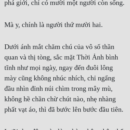
phá giới, chỉ có mười một người còn sống. 
Quân Sự
Sảng Văn
Mà y, chính là người thứ mười hai. 
Sắc
Sủng
Dưới ánh mắt chăm chú của vô số thần 
Thanh Xuân
quan và thị tòng, sắc mặt Thời Ảnh bình 
tĩnh như mọi ngày, ngay đến đuôi lông 
Tiên Hiệp
mày cũng không nhúc nhích, chỉ ngẩng 
Tiểu Thuyết
đầu nhìn đỉnh núi chìm trong mây mù, 
Trinh Thám
không hề chần chừ chút nào, nhẹ nhàng 
Triều Đấu
phất vạt áo, thì đã bước lên bước đầu tiên. 
Trùng Sinh
Trọng Sinh