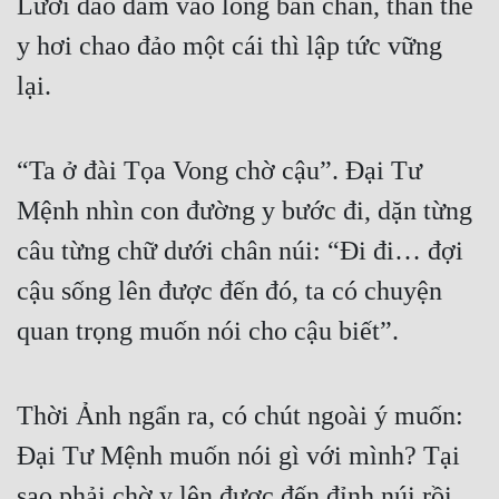
Lưỡi dao đâm vào lòng bàn chân, thân thể 
Tu Chân
y hơi chao đảo một cái thì lập tức vững 
Tu Tiên
lại. 
Tội Phạm
Vô Địch
“Ta ở đài Tọa Vong chờ cậu”. Đại Tư 
Võ Hiệp
Mệnh nhìn con đường y bước đi, dặn từng 
câu từng chữ dưới chân núi: “Đi đi… đợi 
Võng Du
cậu sống lên được đến đó, ta có chuyện 
Xuyên Không
quan trọng muốn nói cho cậu biết”. 
Xuyên Nhanh
Xuyên Sách
Thời Ảnh ngẩn ra, có chút ngoài ý muốn: 
Xuyên Thư
Đại Tư Mệnh muốn nói gì với mình? Tại 
Điền Văn
sao phải chờ y lên được đến đỉnh núi rồi 