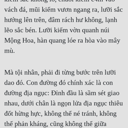
Hài Hước
vách đá, mũi kiếm vươn ngang ra, lưỡi sắc 
Hệ Thống
hướng lên trên, đâm rách hư không, lạnh 
Học Đường
lẽo sắc bén. Lưỡi kiếm vờn quanh núi 
Khoa Huyễn
Mộng Hoa, hàn quang lóe ra hòa vào mây 
Khoa Huyễn Không Gian
mù. 
Kinh Dị
Kiếm Hiệp
Mà tội nhân, phải đi từng bước trên lưỡi 
dao đó. Con đường đó chính xác là con 
Kỳ Huyễn
đường địa ngục: Đỉnh đầu là sầm sét giao 
Kỳ Ảo
nhau, dưới chân là ngọn lửa địa ngục thiêu 
Linh Dị
đốt hừng hực, không thể né tránh, không 
Làm Giàu
thể phản kháng, cũng không thể giữa 
Lịch Sử