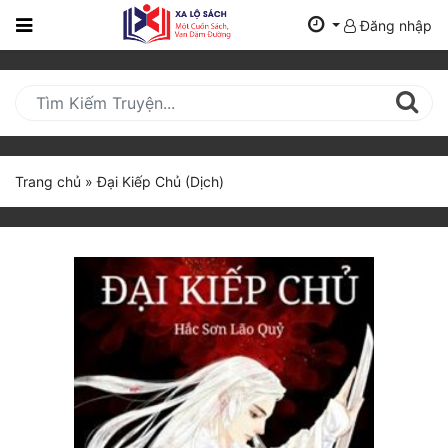
Đăng nhập
Trang
Chủ
Mới
Cập
Nhật
Trang chủ
»
Đại Kiếp Chủ (Dịch)
(current)
BXH
Thể Loại
Tất Cả
Truyện Mới Ra
Hoàn Thành