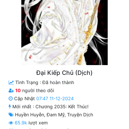
Free
Hậu Cung
Truyện Convert
Truyện Dịch
Truyện Nhập Môn
Truyện ngắn
Đại Kiếp Chủ (Dịch)
Xa Lộ Dịch
Tình Trạng :
Đã hoàn thành
10
người theo dõi
Cập Nhật
07:47 11-12-2024
Cung Đấu
Mới nhất :
Chương 2035: Kết Thúc!
Cạnh Kỹ
Huyền Huyễn
,
Đam Mỹ
,
Truyện Dịch
Cổ Tiên Hiệp
65.9k
lượt xem