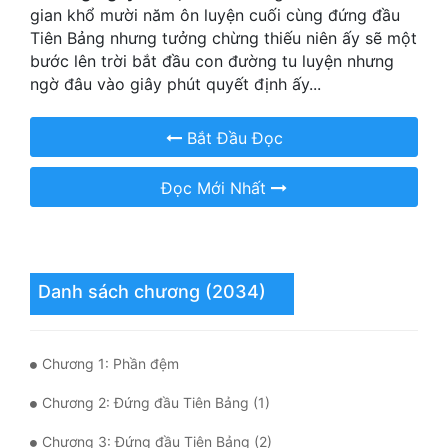
Hài Hước
gian khổ mười năm ôn luyện cuối cùng đứng đầu
Tiên Bảng nhưng tưởng chừng thiếu niên ấy sẽ một
Hệ Thống
bước lên trời bắt đầu con đường tu luyện nhưng
ngờ đâu vào giây phút quyết định ấy...
Học Đường
Khoa Huyễn
Bắt Đầu Đọc
Khoa Huyễn Không Gian
Đọc Mới Nhất
Kinh Dị
Kiếm Hiệp
Kỳ Huyễn
Danh sách chương (2034)
Kỳ Ảo
Chương 1: Phần đệm
Linh Dị
Chương 2: Đứng đầu Tiên Bảng (1)
Làm Giàu
Chương 3: Đứng đầu Tiên Bảng (2)
Lịch Sử