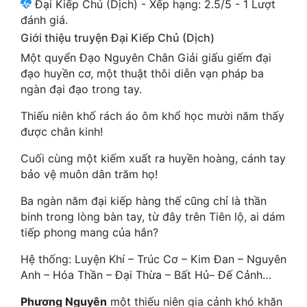
Đại Kiếp Chủ (Dịch)
-
Xếp hạng:
2.5
/
5
-
1
Lượt
Cổ Đại
đánh giá.
Giới thiệu truyện Đại Kiếp Chủ (Dịch)
Du Hí
Một quyển Đạo Nguyên Chân Giải giấu giếm đại
Dã Sử
đạo huyền cơ, một thuật thôi diễn vạn pháp ba
ngàn đại đạo trong tay.
Dị Giới
Thiếu niên khố rách áo ôm khổ học mười năm thấy
Dị Năng
được chân kinh!
Gia Đấu
Cuối cùng một kiếm xuất ra huyền hoàng, cánh tay
bảo vệ muôn dân trăm họ!
Góc Nhìn Nam
Ba ngàn năm đại kiếp hàng thế cũng chỉ là thần
Góc Nhìn Nữ
binh trong lòng bàn tay, từ đây trên Tiên lộ, ai dám
Huyền Huyễn
tiếp phong mang của hắn?
Huyền Nghi
Hệ thống: Luyện Khí – Trúc Cơ – Kim Đan – Nguyên
Anh – Hóa Thần – Đại Thừa – Bất Hủ– Đế Cảnh…
Huyền Ảo
Phương Nguyên
một thiếu niên gia cảnh khó khăn