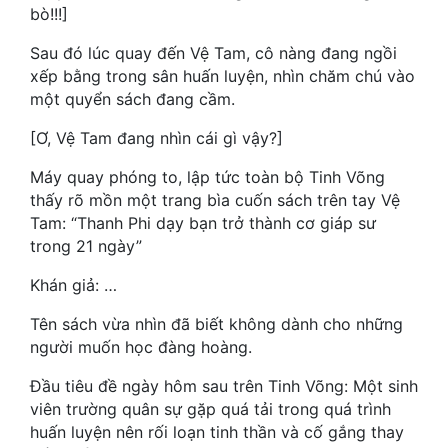
bò!!!]
Mưu Mô
Sau đó lúc quay đến Vệ Tam, cô nàng đang ngồi
xếp bằng trong sân huấn luyện, nhìn chăm chú vào
Mạt Thế
một quyển sách đang cầm.
Mỹ Thực
[Ơ, Vệ Tam đang nhìn cái gì vậy?]
Ngôn Tình
Máy quay phóng to, lập tức toàn bộ Tinh Võng
Ngược
thấy rõ mồn một trang bìa cuốn sách trên tay Vệ
Tam: “Thanh Phi dạy bạn trở thành cơ giáp sư
Nữ Cường
trong 21 ngày”
Nữ Phụ
Khán giả: …
Phong Thủy - Tâm Linh
Tên sách vừa nhìn đã biết không dành cho những
người muốn học đàng hoàng.
Phương Tây
Đầu tiêu đề ngày hôm sau trên Tinh Võng: Một sinh
Phản Phái
viên trường quân sự gặp quá tải trong quá trình
huấn luyện nên rối loạn tinh thần và cố gắng thay
Quan Trường