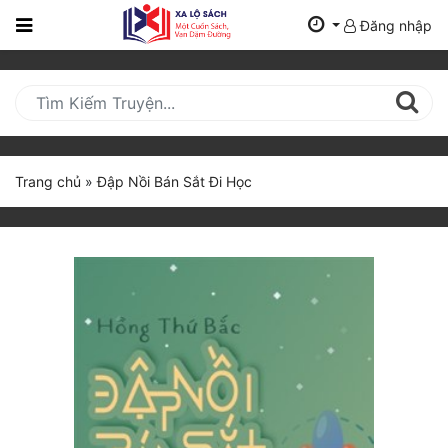
Đăng nhập
Trang
Chủ
Mới
Cập
Nhật
Trang chủ
»
Đập Nồi Bán Sắt Đi Học
(current)
BXH
Thể Loại
Tất Cả
Truyện Mới Ra
Hoàn Thành