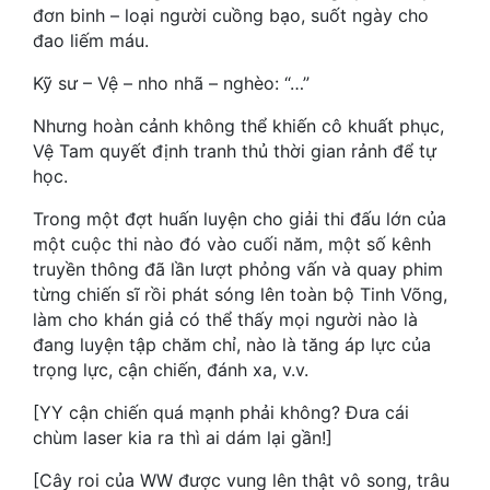
Hài Hước
đơn binh – loại người cuồng bạo, suốt ngày cho
đao liếm máu.
Hệ Thống
Kỹ sư – Vệ – nho nhã – nghèo: “…”
Học Đường
Nhưng hoàn cảnh không thể khiến cô khuất phục,
Khoa Huyễn
Vệ Tam quyết định tranh thủ thời gian rảnh để tự
học.
Khoa Huyễn Không Gian
Trong một đợt huấn luyện cho giải thi đấu lớn của
Kinh Dị
một cuộc thi nào đó vào cuối năm, một số kênh
truyền thông đã lần lượt phỏng vấn và quay phim
Kiếm Hiệp
từng chiến sĩ rồi phát sóng lên toàn bộ Tinh Võng,
Kỳ Huyễn
làm cho khán giả có thể thấy mọi người nào là
đang luyện tập chăm chỉ, nào là tăng áp lực của
Kỳ Ảo
trọng lực, cận chiến, đánh xa, v.v.
Linh Dị
[YY cận chiến quá mạnh phải không? Đưa cái
chùm laser kia ra thì ai dám lại gần!]
Làm Giàu
[Cây roi của WW được vung lên thật vô song, trâu
Lịch Sử