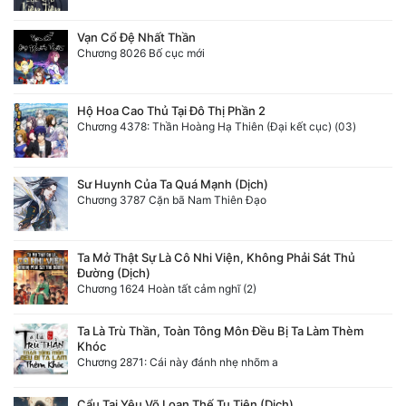
Vạn Cổ Đệ Nhất Thần
Chương 8026 Bố cục mới
Hộ Hoa Cao Thủ Tại Đô Thị Phần 2
Chương 4378: Thần Hoàng Hạ Thiên (Đại kết cục) (03)
Sư Huynh Của Ta Quá Mạnh (Dịch)
Chương 3787 Cặn bã Nam Thiên Đạo
Ta Mở Thật Sự Là Cô Nhi Viện, Không Phải Sát Thủ
Đường (Dịch)
Chương 1624 Hoàn tất cảm nghĩ (2)
Ta Là Trù Thần, Toàn Tông Môn Đều Bị Ta Làm Thèm
Khóc
Chương 2871: Cái này đánh nhẹ nhõm a
Cẩu Tại Yêu Võ Loạn Thế Tu Tiên (Dịch)