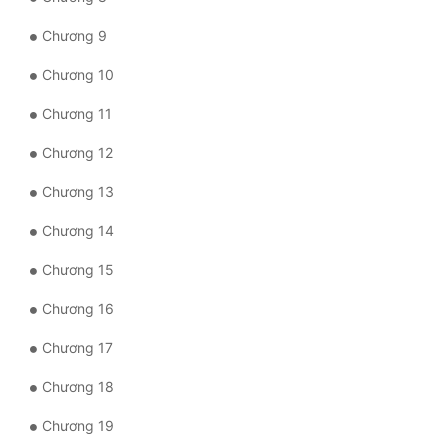
Đô Thị
Chương 9
Đông Phương
Chương 10
Đông Phương Huyền Huyễn
Chương 11
Đồng Nhân
Chương 12
Chương 13
Cẩu Đạo Trường Sinh
Chương 14
Ngự Thú
Chương 15
Truyện Nam
Chương 16
Truyện Nữ
Chương 17
Vô Địch Lưu
Chương 18
Xây Dựng Thế Lực
Chương 19
Đam Mỹ