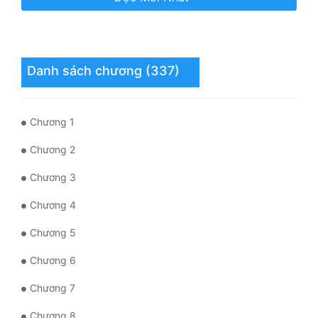
Tu Chân
Tu Tiên
Danh sách chương (337)
Tội Phạm
Vô Địch
Chương 1
Võ Hiệp
Chương 2
Võng Du
Chương 3
Xuyên Không
Chương 4
Xuyên Nhanh
Chương 5
Xuyên Sách
Chương 6
Xuyên Thư
Chương 7
Điền Văn
Chương 8