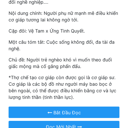
đổi nghề nghiệp.…
Quân Sự
Nội dung chính: Người phụ nữ mạnh mẽ điều khiển
cơ giáp tương lai không ngờ tới.
Sảng Văn
Cặp đôi: Vệ Tam x Ứng Tinh Quyết.
Sắc
Một câu tóm tắt: Cuộc sống không đổi, đa tài đa
Sủng
nghệ.
Thanh Xuân
Chủ đề: Người trẻ nghèo khó vì muốn theo đuổi
Tiên Hiệp
giấc mộng mà cố gắng phấn đấu.
*Thợ chế tạo cơ giáp còn được gọi là cơ giáp sư.
Tiểu Thuyết
Cơ giáp là các bộ đồ như người máy bao bọc ở
Trinh Thám
bên ngoài, có thể được điều khiển bằng cơ và lực
lượng tinh thần (tinh thần lực).
Triều Đấu
Trùng Sinh
Bắt Đầu Đọc
Trọng Sinh
Đọc Mới Nhất