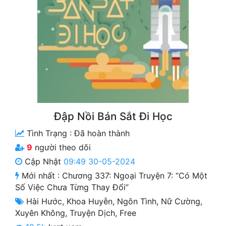
Free
Hậu Cung
Truyện Convert
Truyện Dịch
Truyện Nhập Môn
Đập Nồi Bán Sắt Đi Học
Truyện ngắn
Tình Trạng :
Đã hoàn thành
Xa Lộ Dịch
9
người theo dõi
Cập Nhật
09:49 30-05-2024
Cung Đấu
Mới nhất :
Chương 337: Ngoại Truyện 7: “có Một
Số Việc Chưa Từng Thay Đổi”
Cạnh Kỹ
Hài Hước
,
Khoa Huyễn
,
Ngôn Tình
,
Nữ Cường
,
Xuyên Không
,
Truyện Dịch
,
Free
Cổ Tiên Hiệp