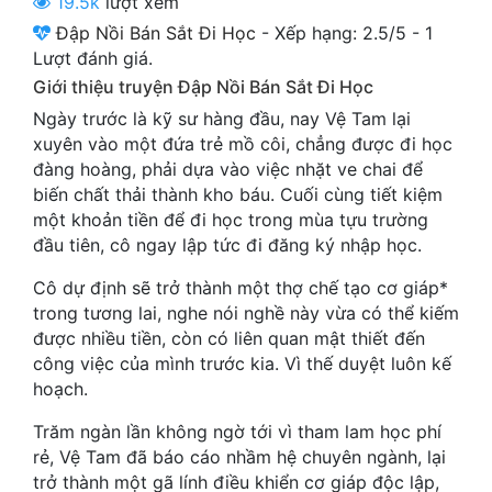
19.5k
lượt xem
Cổ Đại
Đập Nồi Bán Sắt Đi Học
-
Xếp hạng:
2.5
/
5
-
1
Lượt đánh giá.
Du Hí
Giới thiệu truyện Đập Nồi Bán Sắt Đi Học
Dã Sử
Ngày trước là kỹ sư hàng đầu, nay Vệ Tam lại
xuyên vào một đứa trẻ mồ côi, chẳng được đi học
Dị Giới
đàng hoàng, phải dựa vào việc nhặt ve chai để
Dị Năng
biến chất thải thành kho báu. Cuối cùng tiết kiệm
một khoản tiền để đi học trong mùa tựu trường
Gia Đấu
đầu tiên, cô ngay lập tức đi đăng ký nhập học.
Góc Nhìn Nam
Cô dự định sẽ trở thành một thợ chế tạo cơ giáp*
trong tương lai, nghe nói nghề này vừa có thể kiếm
Góc Nhìn Nữ
được nhiều tiền, còn có liên quan mật thiết đến
công việc của mình trước kia. Vì thế duyệt luôn kế
Huyền Huyễn
hoạch.
Huyền Nghi
Trăm ngàn lần không ngờ tới vì tham lam học phí
Huyền Ảo
rẻ, Vệ Tam đã báo cáo nhầm hệ chuyên ngành, lại
trở thành một gã lính điều khiển cơ giáp độc lập,