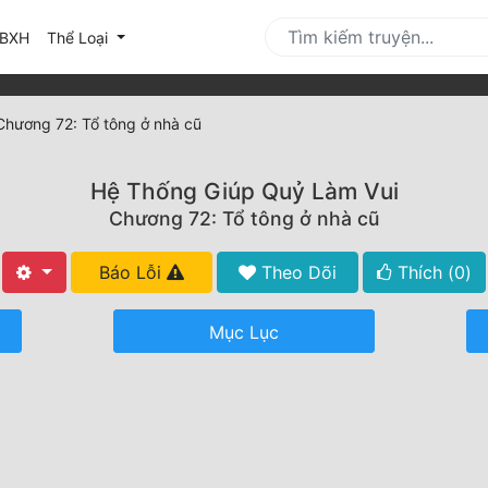
urrent)
BXH
Thể Loại
Chương 72: Tổ tông ở nhà cũ
Hệ Thống Giúp Quỷ Làm Vui
Chương 72: Tổ tông ở nhà cũ
Báo Lỗi
Theo Dõi
Thích (
0
)
Mục Lục