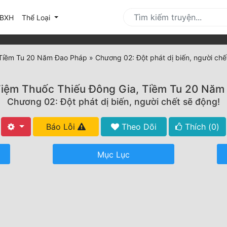
urrent)
BXH
Thể Loại
 Tiềm Tu 20 Năm Đao Pháp
»
Chương 02: Đột phát dị biến, người chế
Tiệm Thuốc Thiếu Đông Gia, Tiềm Tu 20 Năm
Chương 02: Đột phát dị biến, người chết sẽ động!
Báo Lỗi
Theo Dõi
Thích (
0
)
Mục Lục