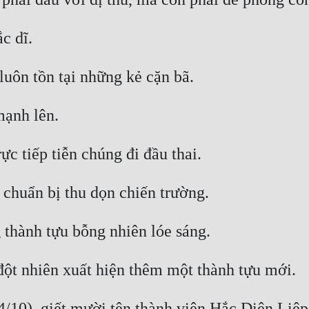
10), giết mười tên thành viên Hắc Diện Liệp 