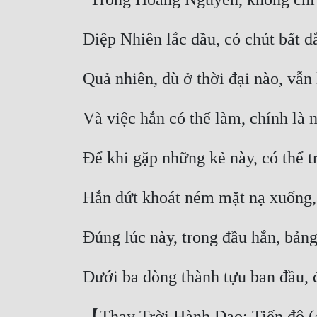
【Thay Trời Hành Đạo: Tiến độ (4/