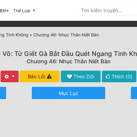
urrent)
BXH
Thể Loại
ang Tinh Không
»
Chương 46: Nhục Thân Niết Bàn
 Võ: Từ Giết Gà Bắt Đầu Quét Ngang Tinh K
Chương 46: Nhục Thân Niết Bàn
Báo Lỗi
Theo Dõi
Thích (
0
)
Mục Lục