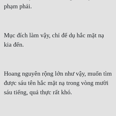
Hài Hước
Hệ Thống
Học Đường
Khoa Huyễn
Mục đích làm vậy, chỉ để dụ hắc mặt nạ 
Khoa Huyễn Không Gian
Kinh Dị
Kiếm Hiệp
Hoang nguyên rộng lớn như vậy, muốn tìm 
Kỳ Huyễn
được sáu tên hắc mặt nạ trong vòng mười 
Kỳ Ảo
Linh Dị
Làm Giàu
Lịch Sử