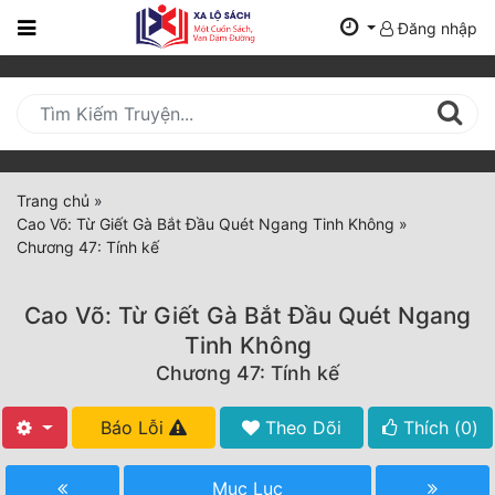
Đăng nhập
Trang
Chủ
Mới
Cập
Nhật
Trang chủ
»
(current)
Cao Võ: Từ Giết Gà Bắt Đầu Quét Ngang Tinh Không
»
BXH
Chương 47: Tính kế
Thể Loại
Cao Võ: Từ Giết Gà Bắt Đầu Quét Ngang
Tinh Không
Tất Cả
Chương 47: Tính kế
Truyện Mới Ra
Báo Lỗi
Theo Dõi
Thích (
0
)
Hoàn Thành
Mục Lục