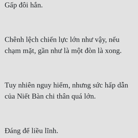
Quân Sự
Sảng Văn
Sắc
Chênh lệch chiến lực lớn như vậy, nếu 
Sủng
Thanh Xuân
Tiên Hiệp
Tiểu Thuyết
Tuy nhiên nguy hiểm, nhưng sức hấp dẫn 
Trinh Thám
Triều Đấu
Trùng Sinh
Trọng Sinh