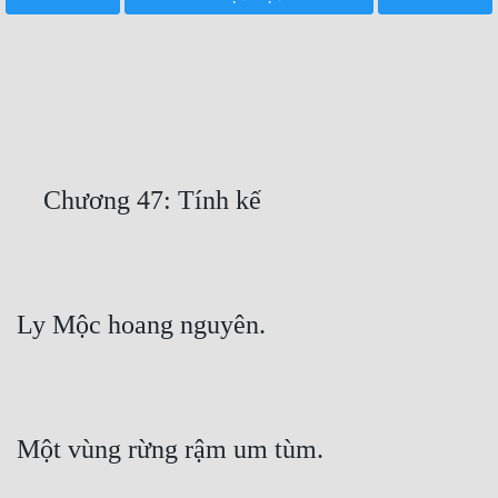
Free
Hậu Cung
Truyện Convert
Truyện Dịch
Truyện Nhập Môn
Truyện ngắn
Xa Lộ Dịch
Cung Đấu
Cạnh Kỹ
Cổ Tiên Hiệp