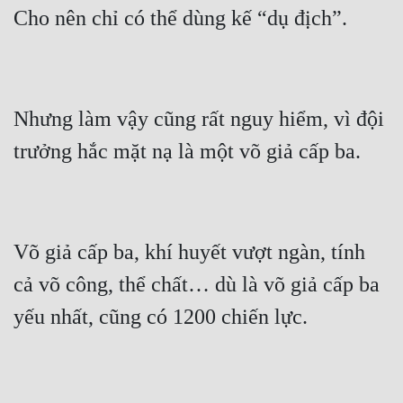
Mưu Mô
Mạt Thế
Mỹ Thực
Nhưng làm vậy cũng rất nguy hiểm, vì đội 
Ngôn Tình
Ngược
Nữ Cường
Võ giả cấp ba, khí huyết vượt ngàn, tính 
Nữ Phụ
cả võ công, thể chất… dù là võ giả cấp ba 
Phong Thủy - Tâm Linh
Phương Tây
Phản Phái
Quan Trường