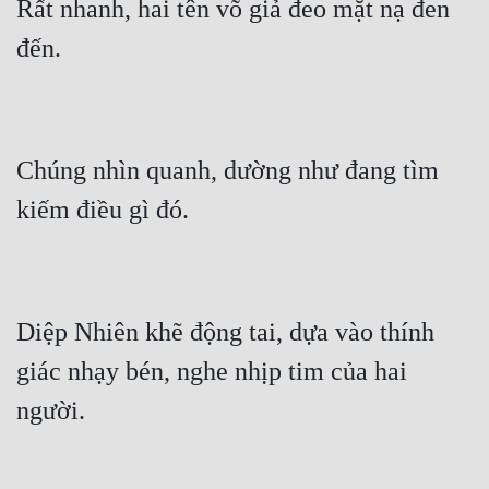
Rất nhanh, hai tên võ giả đeo mặt nạ đen 
Đô Thị
Đông Phương
Đông Phương Huyền Huyễn
Đồng Nhân
Chúng nhìn quanh, dường như đang tìm 
Cẩu Đạo Trường Sinh
Ngự Thú
Truyện Nam
Diệp Nhiên khẽ động tai, dựa vào thính 
Truyện Nữ
giác nhạy bén, nghe nhịp tim của hai 
Vô Địch Lưu
Xây Dựng Thế Lực
Đam Mỹ