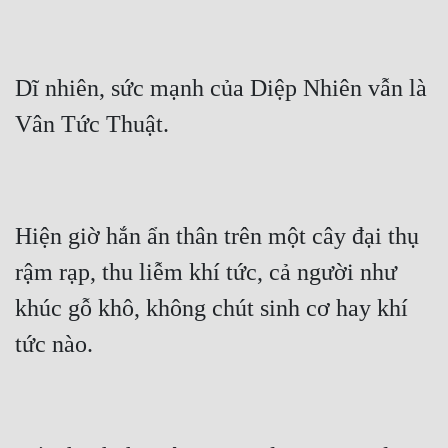
Tu Chân
Tu Tiên
Dĩ nhiên, sức mạnh của Diệp Nhiên vẫn là 
Tội Phạm
Vô Địch
Võ Hiệp
Võng Du
Hiện giờ hắn ẩn thân trên một cây đại thụ 
Xuyên Không
rậm rạp, thu liễm khí tức, cả người như 
Xuyên Nhanh
khúc gỗ khô, không chút sinh cơ hay khí 
Xuyên Sách
Xuyên Thư
Điền Văn