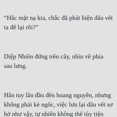
Cổ Đại
Du Hí
“Hắc mặt nạ kia, chắc đã phát hiện dấu vết 
Dã Sử
Dị Giới
Dị Năng
Diệp Nhiên đứng trên cây, nhìn về phía 
Gia Đấu
Góc Nhìn Nam
Góc Nhìn Nữ
Huyền Huyễn
Hắn tuy lần đầu đến hoang nguyên, nhưng 
Huyền Nghi
không phải kẻ ngốc, việc lưu lại dấu vết sơ 
Huyền Ảo
hở như vậy, tự nhiên không thể tùy tiện 