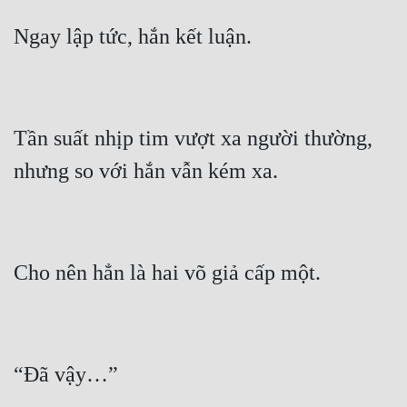
Đẹp
Đẹp Hiệp
Tính Cách Nhân Vật :
Tần suất nhịp tim vượt xa người thường, 
Cơ Trí
Sát Phạt Quyết Đoán
Vô Sỉ
Điềm Đạm