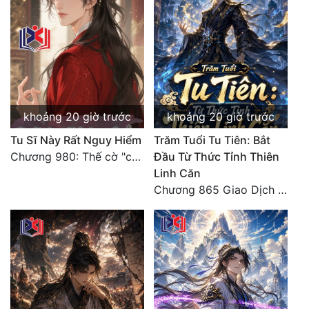
Đẹp
Đẹp Hiệp
Tính Cách Nhân Vật :
khoảng 20 giờ trước
khoảng 20 giờ trước
Cơ Trí
Tu Sĩ Này Rất Nguy Hiểm
Trăm Tuổi Tu Tiên: Bắt
Sát Phạt Quyết Đoán
Chương 980: Thế cờ "chết đi sống"
Đầu Từ Thức Tỉnh Thiên
Linh Căn
Vô Sỉ
Chương 865 Giao Dịch Chí Cao Tiên Thuật!
Điềm Đạm