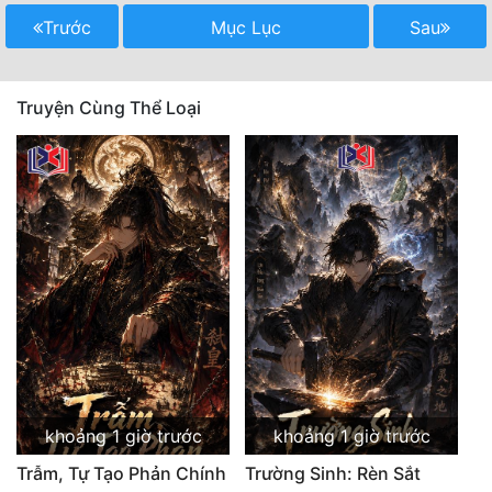
Trước
Mục Lục
Sau
Mưu Mô
Mạt Thế
Truyện Cùng Thể Loại
Mỹ Thực
Ngôn Tình
Ngược
Nữ Cường
Nữ Phụ
Phong Thủy - Tâm Linh
Phương Tây
khoảng 1 giờ trước
khoảng 1 giờ trước
Phản Phái
Trẫm, Tự Tạo Phản Chính
Trường Sinh: Rèn Sắt
Quan Trường