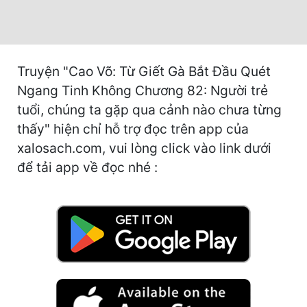
Cổ Đại
Du Hí
Dã Sử
Truyện "Cao Võ: Từ Giết Gà Bắt Đầu Quét
Ngang Tinh Không Chương 82: Người trẻ
Dị Giới
tuổi, chúng ta gặp qua cảnh nào chưa từng
Dị Năng
thấy" hiện chỉ hỗ trợ đọc trên app của
xalosach.com, vui lòng click vào link dưới
Gia Đấu
để tải app về đọc nhé :
Góc Nhìn Nam
Góc Nhìn Nữ
Huyền Huyễn
Huyền Nghi
Huyền Ảo