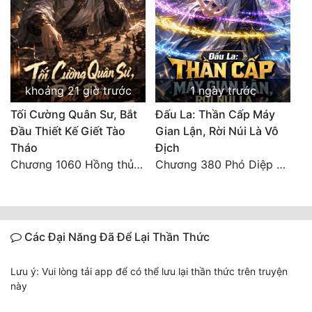
khoảng 21 giờ trước
1 ngày trước
Tối Cường Quân Sư, Bắt
Đấu La: Thần Cấp Máy
Đầu Thiết Kế Giết Tào
Gian Lận, Rời Núi Là Vô
Tháo
Địch
Chương 1060 Hồng thủy ngập trời, thời khắc tuyệt vọng (2/2)
Chương 380 Phó Diệp dẫn toàn tộc Hồn Thú di chuyển đến Sâm La Tinh, chúng thần Thần Giới kinh ngạc!
Các Đại Năng Đã Để Lại Thần Thức
Lưu ý: Vui lòng tải app để có thể lưu lại thần thức trên truyện
này