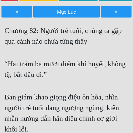
Free
Mục Lục
Hậu Cung
Chương 82: Người trẻ tuổi, chúng ta gặp
Truyện Convert
qua cảnh nào chưa từng thấy
Truyện Dịch
Truyện Nhập Môn
“Hai trăm ba mươi điểm khí huyết, không
Truyện ngắn
tệ, bắt đầu đi.”
Xa Lộ Dịch
Ban giám khảo giọng điệu ôn hòa, nhìn
Cung Đấu
người trẻ tuổi đang ngượng ngùng, kiên
Cạnh Kỹ
nhẫn hướng dẫn hắn điều chỉnh cơ giới
Cổ Tiên Hiệp
khôi lỗi.