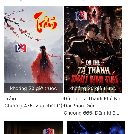
Tu Chân
Tu Tiên
Tội Phạm
Vô Địch
Võ Hiệp
Võng Du
Xuyên Không
khoảng 20 giờ trước
khoảng 20 giờ trước
Xuyên Nhanh
Trẫm
Đô Thị: Ta Thành Phú Nhị
Xuyên Sách
Chương 475: Vua nhặt (1)
Đại Phản Diện
Chương 665: Đêm Không Dấu Vết
Xuyên Thư
Điền Văn