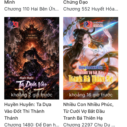
Mình
Chứng Đạo
Chương 110 Hai Bên Ứng Phó
Chương 552 Huyết Hỏa Độn Hư, nhân quả chưa dứt
Quân Sự
Sảng Văn
Sắc
Sủng
Thanh Xuân
Tiên Hiệp
Tiểu Thuyết
Trinh Thám
khoảng 2 giờ trước
khoảng 16 giờ trước
Triều Đấu
Huyền Huyễn: Ta Dựa
Nhiều Con Nhiều Phúc,
Trùng Sinh
Vào Đốt Thi Thành
Từ Cưới Vợ Bắt Đầu
Thánh
Tranh Bá Thiên Hạ
Trọng Sinh
Chương 1480: Đế Đan hiện
Chương 2297 Chu Du Du mang thai