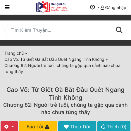
Đăng nhập
Trang
Chủ
Mới
Cập
Nhật
Trang chủ
»
(current)
Cao Võ: Từ Giết Gà Bắt Đầu Quét Ngang Tinh Không
»
BXH
Chương 82: Người trẻ tuổi, chúng ta gặp qua cảnh nào chưa
từng thấy
Thể Loại
Cao Võ: Từ Giết Gà Bắt Đầu Quét Ngang
Tất Cả
Tinh Không
Chương 82: Người trẻ tuổi, chúng ta gặp qua cảnh
Truyện Mới Ra
nào chưa từng thấy
Hoàn Thành
Báo Lỗi
Theo Dõi
Thích (
0
)