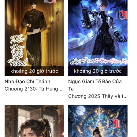
Đô Thị
Đông Phương
Đông Phương Huyền Huyễn
Đồng Nhân
Cẩu Đạo Trường Sinh
khoảng 20 giờ trước
khoảng 20 giờ trước
Ngự Thú
Nho Đạo Chí Thánh
Ngục Giam Tế Bào Của
Truyện Nam
Chương 2130: Tứ Hung Cổ Yêu
Ta
Chương 2025 Thầy và trò
Truyện Nữ
Vô Địch Lưu
Xây Dựng Thế Lực
Đam Mỹ