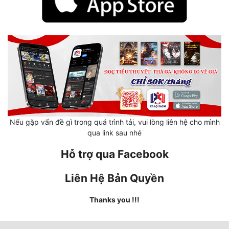
Hài Hước
Hệ Thống
Học Đường
Khoa Huyễn
Khoa Huyễn Không Gian
Kinh Dị
Nếu gặp vấn đề gì trong quá trình tải, vui lòng liên hệ cho mình
Kiếm Hiệp
qua link sau nhé
Kỳ Huyễn
Hỗ trợ qua Facebook
Kỳ Ảo
Liên Hệ Bản Quyền
Linh Dị
Thanks you !!!
Làm Giàu
Lịch Sử