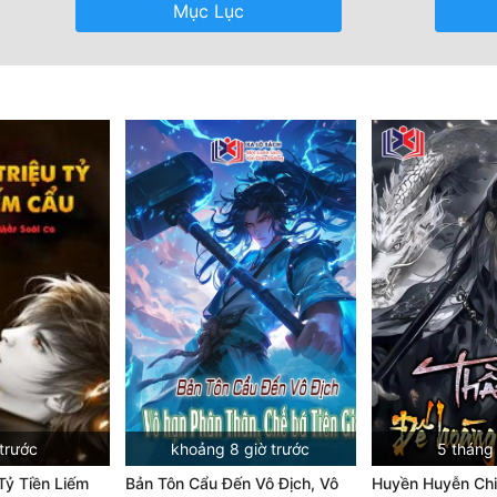
Mục Lục
trước
khoảng 8 giờ trước
5 tháng
Tỷ Tiền Liếm
Bản Tôn Cẩu Đến Vô Địch, Vô
Huyền Huyễn Chi