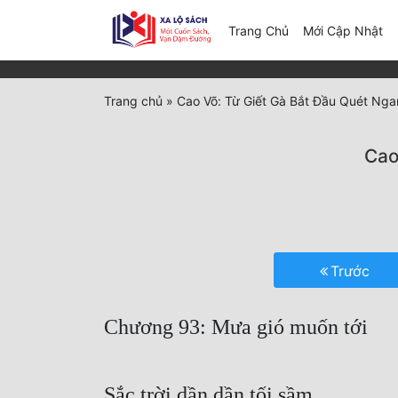
(c
Trang Chủ
Mới Cập Nhật
Trang chủ
»
Cao Võ: Từ Giết Gà Bắt Đầu Quét Ng
Cao
Trước
Chương 93: Mưa gió muốn tới
Sắc trời dần dần tối sầm.