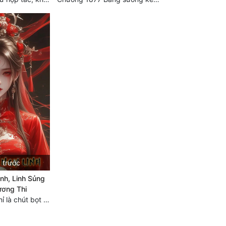
 trước
nh, Linh Sủng
ương Thi
Chương 3122: Chỉ là chút bọt nước! Điều kiện và tài liệu!**