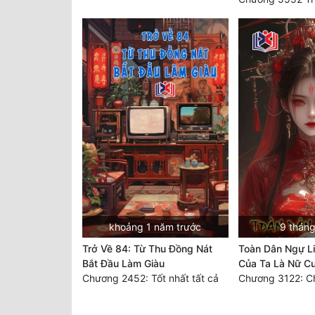
khoảng 1 năm trước
9 tháng
Trở Về 84: Từ Thu Đồng Nát
Toàn Dân Ngự Li
Bắt Đầu Làm Giàu
Của Ta Là Nữ C
Chương 2452: Tốt nhất tất cả