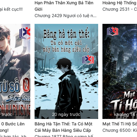
Hạn Phân Thân Xưng Bá Tiên
Hoàng Hệ Thống
 kết cục!!!
Giới
Chương 2531 - C
Chương 2429 Ngươi có tuệ nhãn? Ta có...
 trước
20 ngày trước
khoảng 14 
 0 Bước Lên
Băng Hà Tận Thế: Ta Có Một
Mạt Thế Ti Hộ S
hong!
Cái Máy Bán Hàng Siêu Cấp
Chương 5552 Trừ hợp tác, không còn cách nào khác!
Chương 1877 Băng sương kết giới