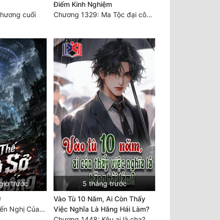
Điểm Kinh Nghiệm
hương cuối
Chương 1329: Ma Tộc đại công chúa Thương Nguyệt
giờ trước
5 tháng trước
ở
Vào Tù 10 Năm, Ai Còn Thấy
Chương 6500: Kiến Nghị Của Vân Lục
Việc Nghĩa Là Hăng Hái Làm?
Chương 1448: Kêu ai là cha?