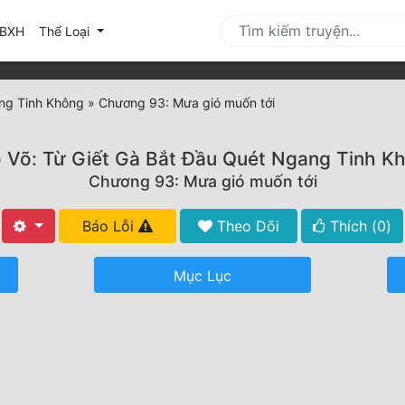
urrent)
BXH
Thể Loại
ang Tinh Không
»
Chương 93: Mưa gió muốn tới
 Võ: Từ Giết Gà Bắt Đầu Quét Ngang Tinh K
Chương 93: Mưa gió muốn tới
Báo Lỗi
Theo Dõi
Thích (
0
)
Mục Lục