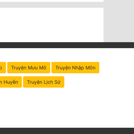
p
Truyện Mưu Mô
Truyện Nhập Môn
n Huyễn
Truyện Lịch Sử