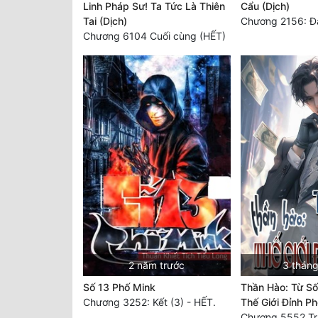
Linh Pháp Sư! Ta Tức Là Thiên
Cẩu (Dịch)
Tai (Dịch)
Chương 2156: Đại
Chương 6104 Cuối cùng (HẾT)
2 năm trước
3 tháng
Số 13 Phố Mink
Thần Hào: Từ Số
Chương 3252: Kết (3) - HẾT.
Thế Giới Đỉnh P