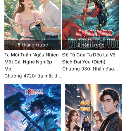
Đô Thị
Đông Phương
Đông Phương Huyền Huyễn
Đồng Nhân
6 tháng trước
2 năm trước
Ta Mỗi Tuần Ngẫu Nhiên
Đệ Tử Của Ta Đều Là Vô
Cẩu Đạo Trường Sinh
Một Cái Nghề Nghiệp
Địch Đại Yêu (Dịch)
Mới
Chương 980: Nhân đạo thành Thánh (4). HẾT.
Ngự Thú
Chương 4720: da mặt dày
Truyện Nam
Truyện Nữ
Vô Địch Lưu
Xây Dựng Thế Lực
Đam Mỹ