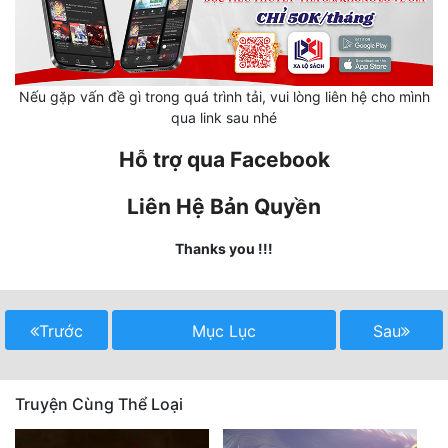
Mưu Mô
Mạt Thế
Nếu gặp vấn đề gì trong quá trình tải, vui lòng liên hệ cho mình
qua link sau nhé
Mỹ Thực
Hỗ trợ qua Facebook
Ngôn Tình
Ngược
Liên Hệ Bản Quyền
Nữ Cường
Thanks you !!!
Nữ Phụ
Phong Thủy - Tâm Linh
Trước
Mục Lục
Sau
Phương Tây
Phản Phái
Truyện Cùng Thể Loại
Quan Trường