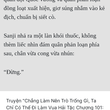
Cổ Đại
đồng loạt xuất hiện, giơ súng nhắm vào kẻ
Du Hí
địch, chuẩn bị siết cò.
Dã Sử
Dị Giới
Sanji nhả ra một làn khói thuốc, không
Dị Năng
thèm liếc nhìn đám quân phản loạn phía
sau, chân vừa cong vừa nhún:
Gia Đấu
Góc Nhìn Nam
“Đừng.”
Góc Nhìn Nữ
Huyền Huyễn
Huyền Nghi
Truyện "Chẳng Làm Nên Trò Trống Gì, Ta
Huyền Ảo
Chỉ Có Thể Đi Làm Vua Hải Tặc Chương 101: