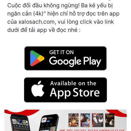
Hài Hước
Cuộc đối đầu không ngừng! Ba kẻ yếu bị
ngăn cản (4k)" hiện chỉ hỗ trợ đọc trên app
Hệ Thống
của xalosach.com, vui lòng click vào link
Học Đường
dưới để tải app về đọc nhé :
Khoa Huyễn
Khoa Huyễn Không Gian
Kinh Dị
Kiếm Hiệp
Kỳ Huyễn
Kỳ Ảo
Linh Dị
Làm Giàu
Lịch Sử