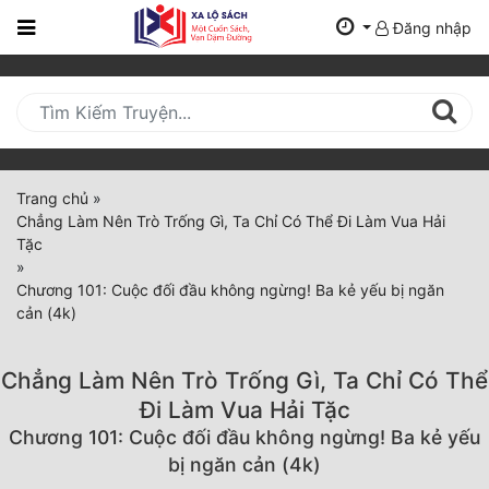
Đăng nhập
Trang
Chủ
Mới
Cập
Nhật
Trang chủ
»
(current)
Chẳng Làm Nên Trò Trống Gì, Ta Chỉ Có Thể Đi Làm Vua Hải
BXH
Tặc
»
Thể Loại
Chương 101: Cuộc đối đầu không ngừng! Ba kẻ yếu bị ngăn
cản (4k)
Tất Cả
Chẳng Làm Nên Trò Trống Gì, Ta Chỉ Có Thể
Truyện Mới Ra
Đi Làm Vua Hải Tặc
Chương 101: Cuộc đối đầu không ngừng! Ba kẻ yếu
Hoàn Thành
bị ngăn cản (4k)