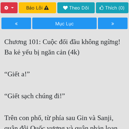
Báo Lỗi
Theo Dõi
Thích (
0
)
Free
Hậu Cung
Mục Lục
Truyện Convert
Chương 101: Cuộc đối đầu không ngừng!
Truyện Dịch
Ba kẻ yếu bị ngăn cản (4k)
Truyện Nhập Môn
Truyện ngắn
“Giết a!”
Xa Lộ Dịch
“Giết sạch chúng đi!”
Cung Đấu
Cạnh Kỹ
Trên con phố, từ phía sau Gin và Sanji,
Cổ Tiên Hiệp
quân đội Quốc vương và quân phản loạn