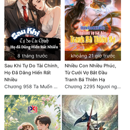
Tu Chân
Tu Tiên
Tội Phạm
Vô Địch
Võ Hiệp
8 tháng trước
khoảng 21 giờ trước
Võng Du
Sau Khi Tự Do Tài Chính,
Nhiều Con Nhiều Phúc,
Họ Đã Dâng Hiến Rất
Từ Cưới Vợ Bắt Đầu
Xuyên Không
Nhiều
Tranh Bá Thiên Hạ
Chương 958 Ta Muốn Cùng Các Cô Vĩnh Viễn Ở Bên Nhau (2) Hết
Chương 2295 Ngươi nghĩ chuyện Đại Viêm tiên triều làm có thể giấu được thiên hạ sao?
Xuyên Nhanh
Xuyên Sách
Xuyên Thư
Điền Văn