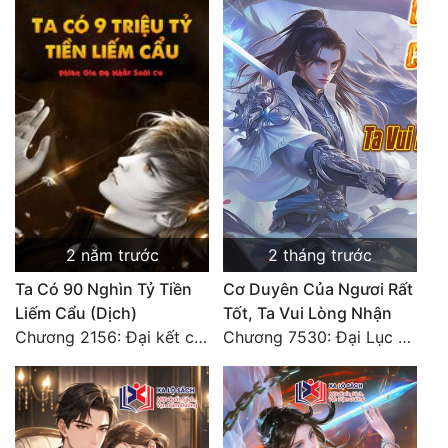
Quân Sự
Sảng Văn
Sắc
Sủng
Thanh Xuân
Tiên Hiệp
2 năm trước
2 tháng trước
Tiểu Thuyết
Ta Có 90 Nghìn Tỷ Tiền
Cơ Duyên Của Ngươi Rất
Trinh Thám
Liếm Cẩu (Dịch)
Tốt, Ta Vui Lòng Nhận
Chương 2156: Đại kết cục!!!
Chương 7530: Đại Lục Khởi Nguyên – Kiến Thành 71
Triều Đấu
Trùng Sinh
Trọng Sinh