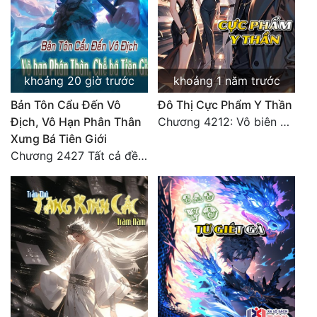
Đẹp
Đẹp Hiệp
khoảng 20 giờ trước
khoảng 1 năm trước
Tính Cách Nhân Vật :
Bản Tôn Cẩu Đến Vô
Đô Thị Cực Phẩm Y Thần
Địch, Vô Hạn Phân Thân
Chương 4212: Vô biên hắc ám
Cơ Trí
Xưng Bá Tiên Giới
Sát Phạt Quyết Đoán
Chương 2427 Tất cả đều nhờ nỗ lực! Mời Đế vào Thiên!
Vô Sỉ
Điềm Đạm