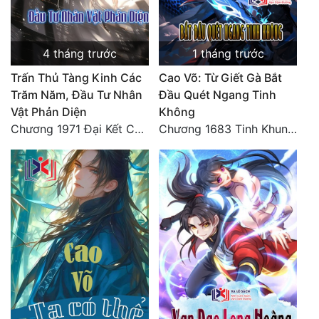
4 tháng trước
1 tháng trước
Trấn Thủ Tàng Kinh Các
Cao Võ: Từ Giết Gà Bắt
Trăm Năm, Đầu Tư Nhân
Đầu Quét Ngang Tinh
Vật Phản Diện
Không
Chương 1971 Đại Kết Cục!
Chương 1683 Tinh Khung Võ Thánh (Hết)