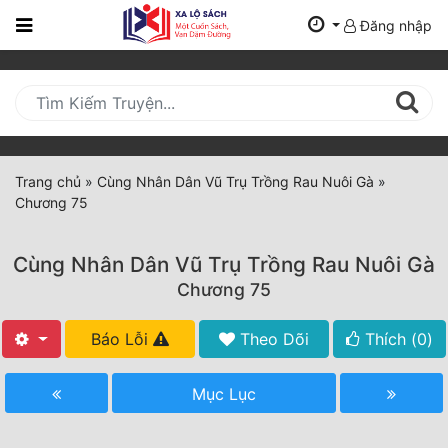
Đăng nhập
Trang
Chủ
Mới
Cập
Nhật
Trang chủ
»
Cùng Nhân Dân Vũ Trụ Trồng Rau Nuôi Gà
»
(current)
Chương 75
BXH
Thể Loại
Cùng Nhân Dân Vũ Trụ Trồng Rau Nuôi Gà
Chương 75
Tất Cả
Báo Lỗi
Theo Dõi
Thích (
0
)
Truyện Mới Ra
Mục Lục
Hoàn Thành