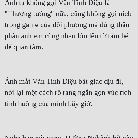
Anh ta không gọi Văn Tinh Diệu là 
Hài Hước
"Thượng tướng" nữa, cũng không gọi nick 
Hệ Thống
trong game của đối phương mà dùng thân 
Học Đường
phận anh em cùng nhau lớn lên từ tấm bé 
Khoa Huyễn
Khoa Huyễn Không Gian
Kinh Dị
Kiếm Hiệp
Ánh mắt Văn Tinh Diệu bất giác dịu đi, 
Kỳ Huyễn
nói lại một cách rõ ràng ngắn gọn xúc tích 
Kỳ Ảo
Linh Dị
Làm Giàu
Lịch Sử