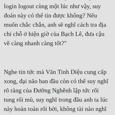
login logout cùng một lúc như vậy, suy 
Quân Sự
đoán này có thể tin được không? Nếu 
Sảng Văn
muốn chắc chắn, anh sẽ nghĩ cách tra địa 
Sắc
chỉ chỗ ở hiện giờ của Bạch Lê, đưa cậu 
Sủng
Thanh Xuân
Tiên Hiệp
Tiểu Thuyết
Nghe tin tức mà Văn Tinh Diệu cung cấp 
Trinh Thám
xong, đại não ban đầu còn có thể suy nghĩ 
rõ ràng của Đường Nghênh lập tức rối 
Triều Đấu
tung rối mù, suy nghĩ trong đầu anh ta lúc 
Trùng Sinh
này hoàn toàn rối bời, không tài nào nghĩ 
Trọng Sinh