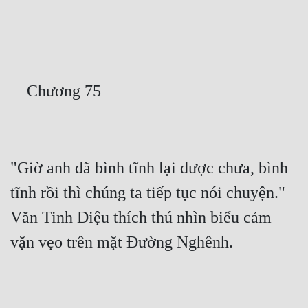
Free
Hậu Cung
Truyện Convert
Truyện Dịch
Truyện Nhập Môn
Truyện ngắn
"Giờ anh đã bình tĩnh lại được chưa, bình 
Xa Lộ Dịch
tĩnh rồi thì chúng ta tiếp tục nói chuyện." 
Văn Tinh Diệu thích thú nhìn biểu cảm 
Cung Đấu
Cạnh Kỹ
Cổ Tiên Hiệp