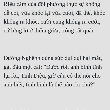
Biểu cảm của đối phương thực sự không 
Cổ Đại
dễ coi, vừa khóc lại vừa cười, đã thế, khóc 
Du Hí
không ra khóc, cười cũng không ra cười, 
Dã Sử
Dị Giới
Dị Năng
Gia Đấu
Đường Nghênh dùng sức dụi dụi hai mắt, 
Góc Nhìn Nam
gật đầu một cái: "Được rồi, anh bình tĩnh 
Góc Nhìn Nữ
lại rồi, Tinh Diệu, giờ cậu có thể nói cho 
Huyền Huyễn
Huyền Nghi
Huyền Ảo