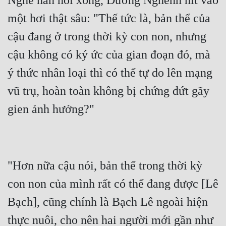
Nghe hắn nói xong, Đường Nghênh hít vào 
một hơi thật sâu: "Thế tức là, bản thể của 
Mưu Mô
cậu đang ở trong thời kỳ con non, nhưng 
Mạt Thế
cậu không có ký ức của gian đoạn đó, mà 
Mỹ Thực
ý thức nhân loại thì có thể tự do lên mạng 
Ngôn Tình
vũ trụ, hoàn toàn không bị chứng đứt gãy 
Ngược
Nữ Cường
Nữ Phụ
Phong Thủy - Tâm Linh
"Hơn nữa cậu nói, bản thể trong thời kỳ 
Phương Tây
con non của mình rất có thể đang được [Lê 
Bạch], cũng chính là Bạch Lê ngoài hiện 
Phản Phái
thực nuôi, cho nên hai người mới gần như 
Quan Trường