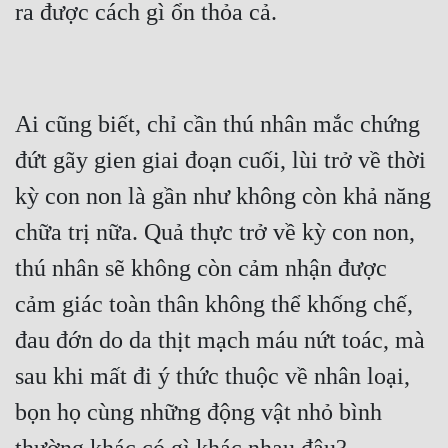
Tu Chân
Tu Tiên
Tội Phạm
Ai cũng biết, chỉ cần thú nhân mắc chứng 
Vô Địch
đứt gãy gien giai đoạn cuối, lùi trở về thời 
Võ Hiệp
kỳ con non là gần như không còn khả năng 
Võng Du
chữa trị nữa. Quả thực trở về kỳ con non, 
Xuyên Không
thú nhân sẽ không còn cảm nhận được 
cảm giác toàn thân không thể khống chế, 
Xuyên Nhanh
đau đớn do da thịt mạch máu nứt toác, mà 
Xuyên Sách
sau khi mất đi ý thức thuộc về nhân loại, 
Xuyên Thư
bọn họ cùng những động vật nhỏ bình 
Điền Văn