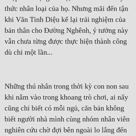
thức nhân loại của họ. Nhưng mãi đến tận 
Đẹp
khi Văn Tinh Diệu kể lại trải nghiệm của 
Đẹp Hiệp
bản thân cho Đường Nghênh, ý tưởng này 
vẫn chưa từng được thực hiện thành công 
Tính Cách Nhân Vật :
Cơ Trí
Sát Phạt Quyết Đoán
Vô Sỉ
Những thú nhân trong thời kỳ con non sau 
Điềm Đạm
khi nằm vào trong khoang trò chơi, ai nấy 
cũng chỉ biết có mỗi ngủ, căn bản không 
biết người nhà mình cùng nhóm nhân viên 
nghiên cứu chờ đợi bên ngoài lo lắng đến 