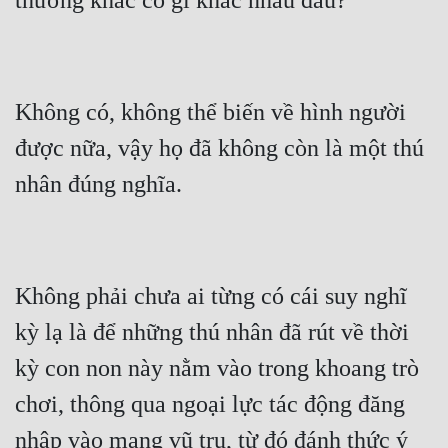
Đô Thị
Đông Phương
Đông Phương Huyền Huyễn
Không có, không thể biến về hình người 
Đồng Nhân
được nữa, vậy họ đã không còn là một thú 
Cẩu Đạo Trường Sinh
Ngự Thú
Truyện Nam
Không phải chưa ai từng có cái suy nghĩ 
Truyện Nữ
kỳ lạ là để những thú nhân đã rút về thời 
kỳ con non này nằm vào trong khoang trò 
Vô Địch Lưu
chơi, thông qua ngoại lực tác động đăng 
Xây Dựng Thế Lực
nhập vào mạng vũ trụ, từ đó đánh thức ý 
Đam Mỹ