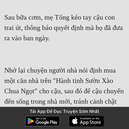
Sau bữa cơm, mẹ Tống kéo tay cậu con 
trai út, thông báo quyết định mà họ đã đưa 
Nhớ lại chuyện người nhà nói định mua 
một căn nhà trên "Hành tinh Sườn Xào 
Chua Ngọt" cho cậu, sau đó để cậu chuyển 
đến sống trong nhà mới, tránh cảnh chật 
chội trong căn phòng thuê nhỏ bé này, 
Tải App Để Đọc Truyện Sớm Nhất
Tống Hân Nhiên bứt tóc bứt tai một cách 