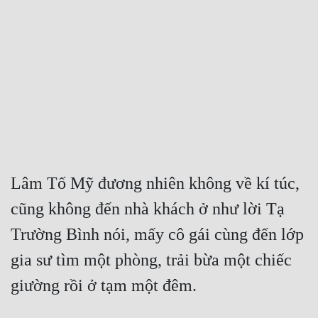
Free
Hậu Cung
Truyện Convert
Truyện Dịch
Truyện Nhập Môn
Truyện ngắn
Lâm Tố Mỹ đương nhiên không về kí túc, 
Xa Lộ Dịch
cũng không đến nhà khách ở như lời Tạ 
Trường Bình nói, mấy cô gái cùng đến lớp 
Cung Đấu
gia sư tìm một phòng, trải bừa một chiếc 
Cạnh Kỹ
giường rồi ở tạm một đêm.
Cổ Tiên Hiệp