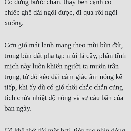
Cô dừng bước chân, thấy bên cạnh có 
Tu Chân
chiếc ghế dài ngồi được, đi qua rồi ngồi 
Tu Tiên
xuống.
Tội Phạm
Vô Địch
Cơn gió mát lạnh mang theo mùi bùn đất, 
Võ Hiệp
trong bùn đất pha tạp mùi lá cây, phần tĩnh 
mịch này luôn khiến người ta muốn trân 
Võng Du
trọng, từ đó kéo dài cảm giác ấm nóng kế 
Xuyên Không
tiếp, khi ấy dù có gió thổi chắc chắn cũng 
Xuyên Nhanh
tích chứa nhiệt độ nóng và sự cáu bẳn của 
Xuyên Sách
ban ngày.
Xuyên Thư
Điền Văn
Cô khẽ thở dài một hơi, tiếp tục nhìn dòng 