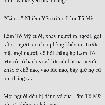
được vai kẻ yếu nữa chăng?”.
“Cậu…” Nhiễm Yến trừng Lâm Tố Mỹ.
Lâm Tố Mỹ cười, xoay người ra ngoài, gọi 
tất cả người của hai phòng khác ra. Trước 
mặt mọi người, cô hỏi thẳng họ Lâm Tố 
Mỹ cô có hành vi và lời nói bắt nạt người 
khác ở chỗ nào, vào lúc nào, bây giờ họ cứ 
nói thẳng ra.
Mọi người đều bị dáng vẻ của Lâm Tố Mỹ 
hù sợ, không ai hé tiếng.