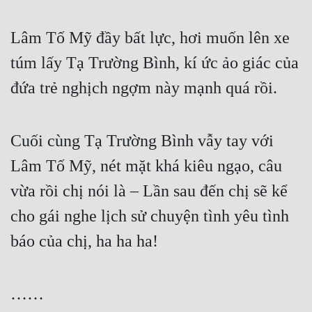
Mưu Mô
Lâm Tố Mỹ đầy bất lực, hơi muốn lên xe 
Mạt Thế
túm lấy Tạ Trường Bình, kí ức ảo giác của 
Mỹ Thực
đứa trẻ nghịch ngợm này mạnh quá rồi.
Ngôn Tình
Cuối cùng Tạ Trường Bình vẫy tay với 
Ngược
Lâm Tố Mỹ, nét mặt khá kiêu ngạo, câu 
Nữ Cường
vừa rồi chị nói là – Lần sau đến chị sẽ kể 
Nữ Phụ
cho gái nghe lịch sử chuyện tình yêu tình 
Phong Thủy - Tâm Linh
báo của chị, ha ha ha!
Phương Tây
Phản Phái
……
Quan Trường