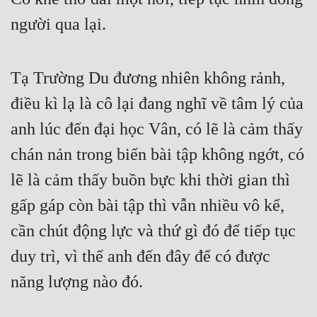
Đô Thị
người qua lại.
Đông Phương
Đông Phương Huyền Huyễn
Tạ Trường Du đương nhiên không rảnh, 
Đồng Nhân
điều kì lạ là cô lại đang nghĩ về tâm lý của 
anh lúc đến đại học Vân, có lẽ là cảm thấy 
Cẩu Đạo Trường Sinh
chán nản trong biển bài tập không ngớt, có 
Ngự Thú
lẽ là cảm thấy buồn bực khi thời gian thì 
gấp gáp còn bài tập thì vẫn nhiều vô kể, 
Truyện Nam
cần chút động lực và thứ gì đó để tiếp tục 
Truyện Nữ
duy trì, vì thế anh đến đây để có được 
Vô Địch Lưu
năng lượng nào đó.
Xây Dựng Thế Lực
Đam Mỹ