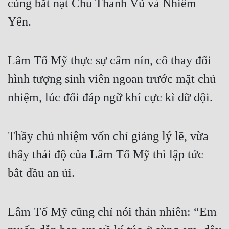
cùng bắt nạt Chu Thanh Vũ và Nhiễm 
Yến.
Lâm Tố Mỹ thực sự câm nín, cô thay đổi 
hình tượng sinh viên ngoan trước mặt chủ 
nhiệm, lúc đối đáp ngữ khí cực kì dữ dội.
Thầy chủ nhiệm vốn chỉ giảng lý lẽ, vừa 
thấy thái độ của Lâm Tố Mỹ thì lập tức 
bắt đầu an ủi.
Lâm Tố Mỹ cũng chỉ nói thản nhiên: “Em 