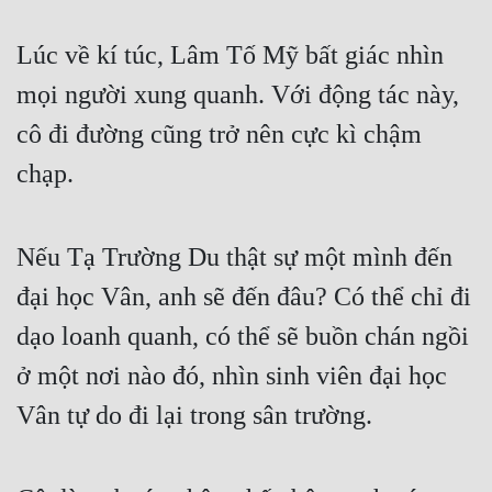
Quân Sự
Lúc về kí túc, Lâm Tố Mỹ bất giác nhìn 
Sảng Văn
mọi người xung quanh. Với động tác này, 
Sắc
cô đi đường cũng trở nên cực kì chậm 
Sủng
chạp.
Thanh Xuân
Nếu Tạ Trường Du thật sự một mình đến 
Tiên Hiệp
đại học Vân, anh sẽ đến đâu? Có thể chỉ đi 
Tiểu Thuyết
dạo loanh quanh, có thể sẽ buồn chán ngồi 
Trinh Thám
ở một nơi nào đó, nhìn sinh viên đại học 
Triều Đấu
Vân tự do đi lại trong sân trường.
Trùng Sinh
Trọng Sinh