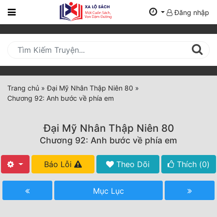
Đăng nhập
Trang
Chủ
Mới
Cập
Nhật
Trang chủ
»
Đại Mỹ Nhân Thập Niên 80
»
(current)
Chương 92: Anh bước về phía em
BXH
Thể Loại
Đại Mỹ Nhân Thập Niên 80
Chương 92: Anh bước về phía em
Tất Cả
Báo Lỗi
Theo Dõi
Thích (
0
)
Truyện Mới Ra
Mục Lục
Hoàn Thành