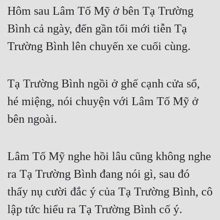
Hài Hước
Hôm sau Lâm Tố Mỹ ở bên Tạ Trường 
Hệ Thống
Bình cả ngày, đến gần tối mới tiễn Tạ 
Học Đường
Trường Bình lên chuyến xe cuối cùng.
Khoa Huyễn
Tạ Trường Bình ngồi ở ghế cạnh cửa sổ, 
Khoa Huyễn Không Gian
hé miệng, nói chuyện với Lâm Tố Mỹ ở 
Kinh Dị
bên ngoài.
Kiếm Hiệp
Kỳ Huyễn
Lâm Tố Mỹ nghe hồi lâu cũng không nghe 
Kỳ Ảo
ra Tạ Trường Bình đang nói gì, sau đó 
Linh Dị
thấy nụ cười đắc ý của Tạ Trường Bình, cô 
Làm Giàu
lập tức hiểu ra Tạ Trường Bình cố ý.
Lịch Sử