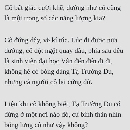
Cô bất giác cười khẽ, dường như cô cũng 
Đẹp
là một trong số các năng lượng kia?
Đẹp Hiệp
Tính Cách Nhân Vật :
Cô đứng dậy, về kí túc. Lúc đi được nửa 
đường, cô đột ngột quay đầu, phía sau đều 
Cơ Trí
là sinh viên đại học Vân đến đến đi đi, 
Sát Phạt Quyết Đoán
không hề có bóng dáng Tạ Trường Du, 
Vô Sỉ
nhưng cả người cô lại cứng đờ.
Điềm Đạm
Liệu khi cô không biết, Tạ Trường Du có 
đứng ở một nơi nào đó, cứ bình thản nhìn 
bóng lưng cô như vậy không?