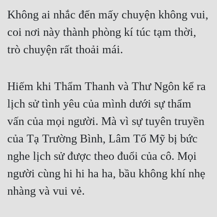
Cổ Đại
Không ai nhắc đến mấy chuyện không vui, 
Du Hí
coi nơi này thành phòng kí túc tạm thời, 
Dã Sử
trò chuyện rất thoải mái.
Dị Giới
Hiếm khi Thẩm Thanh và Thư Ngôn kể ra 
Dị Năng
lịch sử tình yêu của mình dưới sự thẩm 
Gia Đấu
vấn của mọi người. Mà vì sự tuyên truyền 
Góc Nhìn Nam
của Tạ Trường Bình, Lâm Tố Mỹ bị bức 
Góc Nhìn Nữ
nghe lịch sử được theo đuổi của cô. Mọi 
Huyền Huyễn
người cùng hi hi ha ha, bầu không khí nhẹ 
Huyền Nghi
nhàng và vui vẻ.
Huyền Ảo