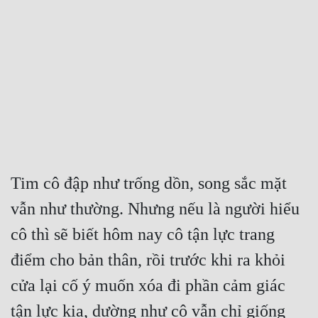
Free
Hậu Cung
Truyện Convert
Truyện Dịch
Truyện Nhập Môn
Truyện ngắn
Tim cô đập như trống dồn, song sắc mặt 
Xa Lộ Dịch
vẫn như thường. Nhưng nếu là người hiểu 
cô thì sẽ biết hôm nay cô tận lực trang 
Cung Đấu
điểm cho bản thân, rồi trước khi ra khỏi 
Cạnh Kỹ
cửa lại cố ý muốn xóa đi phần cảm giác 
Cổ Tiên Hiệp
tận lực kia, dường như cô vẫn chỉ giống 