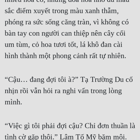
Đô Thị
sắc điểm xuyết trong màu xanh thẫm, 
Đông Phương
phóng ra sức sống căng tràn, vì không có 
Đông Phương Huyền Huyễn
bàn tay con người can thiệp nên cây cối 
Đồng Nhân
um tùm, cỏ hoa tươi tốt, lá khô đan cài 
hình thành một phong cảnh rất tự nhiên.
Cẩu Đạo Trường Sinh
Ngự Thú
“Cậu… đang đợi tôi à?” Tạ Trường Du cố 
nhịn rồi vẫn hỏi ra nghi vấn trong lòng 
Truyện Nam
mình.
Truyện Nữ
Vô Địch Lưu
“Việc gì tôi phải đợi cậu? Chỉ đơn thuần là 
Xây Dựng Thế Lực
tình cờ gặp thôi.” Lâm Tố Mỹ bặm môi. 
Đam Mỹ