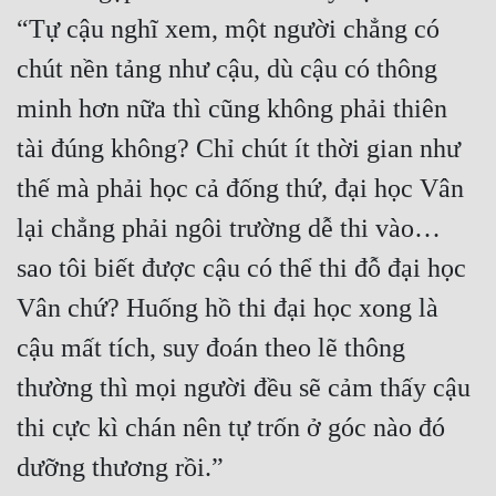
“Tự cậu nghĩ xem, một người chẳng có 
Đẹp
chút nền tảng như cậu, dù cậu có thông 
Đẹp Hiệp
minh hơn nữa thì cũng không phải thiên 
tài đúng không? Chỉ chút ít thời gian như 
Tính Cách Nhân Vật :
thế mà phải học cả đống thứ, đại học Vân 
Cơ Trí
lại chẳng phải ngôi trường dễ thi vào… 
Sát Phạt Quyết Đoán
sao tôi biết được cậu có thể thi đỗ đại học 
Vô Sỉ
Vân chứ? Huống hồ thi đại học xong là 
Điềm Đạm
cậu mất tích, suy đoán theo lẽ thông 
thường thì mọi người đều sẽ cảm thấy cậu 
thi cực kì chán nên tự trốn ở góc nào đó 
dưỡng thương rồi.”