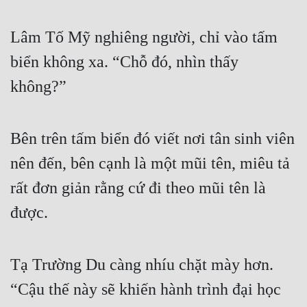
Mưu Mô
Lâm Tố Mỹ nghiêng người, chỉ vào tấm 
Mạt Thế
biển không xa. “Chỗ đó, nhìn thấy 
Mỹ Thực
không?”
Ngôn Tình
Bên trên tấm biển đó viết nơi tân sinh viên 
Ngược
nên đến, bên cạnh là một mũi tên, miêu tả 
Nữ Cường
rất đơn giản rằng cứ đi theo mũi tên là 
Nữ Phụ
được.
Phong Thủy - Tâm Linh
Phương Tây
Tạ Trường Du càng nhíu chặt mày hơn. 
Phản Phái
“Cậu thế này sẽ khiến hành trình đại học 
Quan Trường