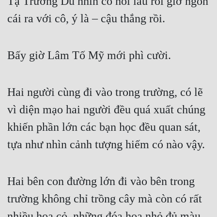
Tạ Trường Du nhìn cô hồi lâu rồi giơ ngón 
Tu Chân
cái ra với cô, ý là – cậu thắng rồi.
Tu Tiên
Tội Phạm
Bấy giờ Lâm Tố Mỹ mới phì cười.
Vô Địch
Võ Hiệp
Hai người cùng đi vào trong trường, có lẽ 
vì diện mạo hai người đều quá xuất chúng 
Võng Du
khiến phần lớn các bạn học đều quan sát, 
Xuyên Không
tựa như nhìn cảnh tượng hiếm có nào vậy.
Xuyên Nhanh
Xuyên Sách
Hai bên con đường lớn đi vào bên trong 
Xuyên Thư
trường không chỉ trồng cây mà còn có rất 
Điền Văn
nhiều hoa cỏ, những đóa hoa nhỏ đủ màu 