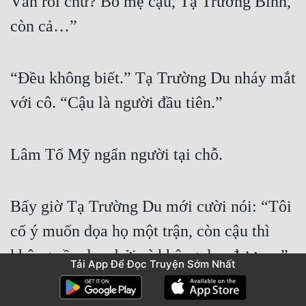
Vân rồi chứ? Bố mẹ cậu, Tạ Trường Bình, 
còn cả…”
“Đều không biết.” Tạ Trường Du nháy mắt 
với cô. “Cậu là người đầu tiên.”
Lâm Tố Mỹ ngẩn người tại chỗ.
Bấy giờ Tạ Trường Du mới cười nói: “Tôi 
cố ý muốn dọa họ một trận, còn cậu thì 
không cần dọa, bởi vì không dọa được…”.
Tải App Để Đọc Truyện Sớm Nhất