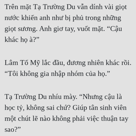
Hài Hước
Trên mặt Tạ Trường Du vẫn dính vài giọt 
Hệ Thống
nước khiến anh như bị phủ trong những 
Học Đường
giọt sương. Anh giơ tay, vuốt mặt. “Cậu 
khác họ à?”
Khoa Huyễn
Khoa Huyễn Không Gian
Lâm Tố Mỹ lắc đầu, đương nhiên khác rồi. 
Kinh Dị
“Tôi không gia nhập nhóm của họ.”
Kiếm Hiệp
Kỳ Huyễn
Tạ Trường Du nhíu mày. “Nhưng cậu là 
Kỳ Ảo
học tỷ, không sai chứ? Giúp tân sinh viên 
Linh Dị
một chút lẽ nào không phải việc thuận tay 
Làm Giàu
sao?”
Lịch Sử