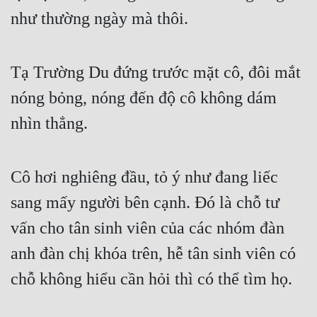
Cổ Đại
như thường ngày mà thôi.
Du Hí
Dã Sử
Tạ Trường Du đứng trước mặt cô, đôi mắt 
nóng bỏng, nóng đến độ cô không dám 
Dị Giới
nhìn thẳng.
Dị Năng
Gia Đấu
Cô hơi nghiêng đầu, tỏ ý như đang liếc 
Góc Nhìn Nam
sang mấy người bên cạnh. Đó là chỗ tư 
Góc Nhìn Nữ
vấn cho tân sinh viên của các nhóm đàn 
Huyền Huyễn
anh đàn chị khóa trên, hễ tân sinh viên có 
Huyền Nghi
chỗ không hiểu cần hỏi thì có thể tìm họ.
Huyền Ảo