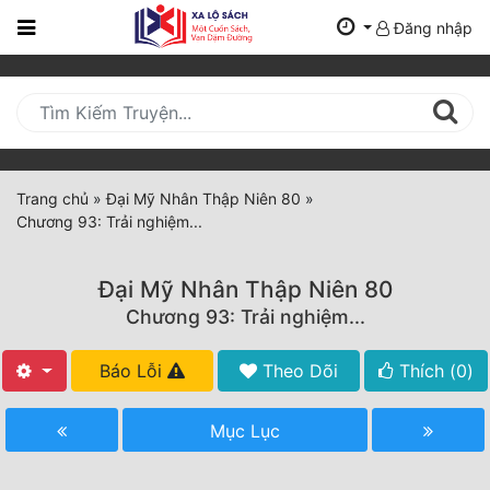
Đăng nhập
Trang
Chủ
Mới
Cập
Nhật
Trang chủ
»
Đại Mỹ Nhân Thập Niên 80
»
(current)
Chương 93: Trải nghiệm...
BXH
Thể Loại
Đại Mỹ Nhân Thập Niên 80
Chương 93: Trải nghiệm...
Tất Cả
Báo Lỗi
Theo Dõi
Thích (
0
)
Truyện Mới Ra
Mục Lục
Hoàn Thành