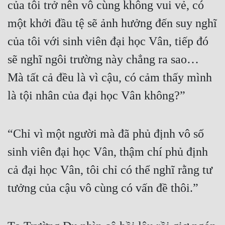
của tôi trở nên vô cùng không vui vẻ, có 
Quân Sự
một khởi đầu tệ sẽ ảnh hưởng đến suy nghĩ 
Sảng Văn
của tôi với sinh viên đại học Vân, tiếp đó 
Sắc
sẽ nghĩ ngôi trường này chẳng ra sao… 
Mà tất cả đều là vì cậu, có cảm thấy mình 
Sủng
là tội nhân của đại học Vân không?”
Thanh Xuân
Tiên Hiệp
“Chỉ vì một người mà đã phủ định vô số 
Tiểu Thuyết
sinh viên đại học Vân, thậm chí phủ định 
Trinh Thám
cả đại học Vân, tôi chỉ có thể nghĩ rằng tư 
Triều Đấu
tưởng của cậu vô cùng có vấn đề thôi.”
Trùng Sinh
Trọng Sinh