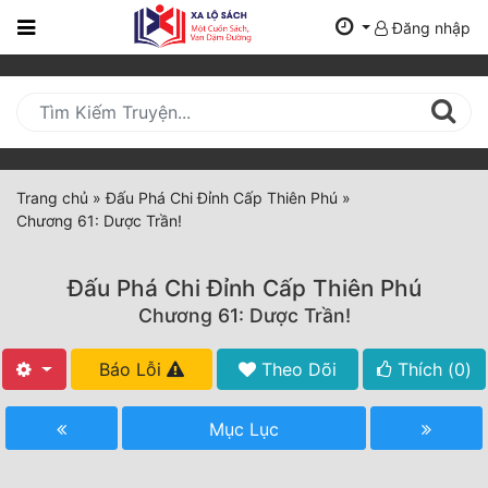
Đăng nhập
Trang
Chủ
Mới
Cập
Nhật
Trang chủ
»
Đấu Phá Chi Đỉnh Cấp Thiên Phú
»
(current)
Chương 61: Dược Trần!
BXH
Thể Loại
Đấu Phá Chi Đỉnh Cấp Thiên Phú
Chương 61: Dược Trần!
Tất Cả
Báo Lỗi
Theo Dõi
Thích (
0
)
Truyện Mới Ra
Mục Lục
Hoàn Thành