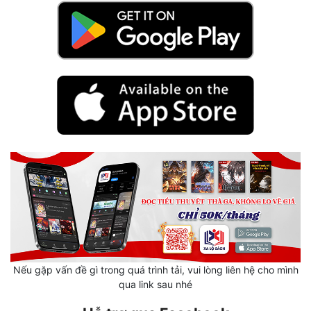
Hài Hước
Hệ Thống
Học Đường
Khoa Huyễn
Khoa Huyễn Không Gian
Kinh Dị
Kiếm Hiệp
Kỳ Huyễn
Kỳ Ảo
Linh Dị
Nếu gặp vấn đề gì trong quá trình tải, vui lòng liên hệ cho mình
Làm Giàu
qua link sau nhé
Lịch Sử