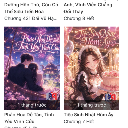
Dưỡng Hồn Thú, Còn Có
Anh, Vĩnh Viễn Chẳng
Thể Siêu Tiến Hóa
Đổi Thay
Đẹp
Chương 431 Đái Vũ Hạo: Lão tử phản rồi! (Toàn thư hoàn)
Chương 8 Hết
Đẹp Hiệp
Tính Cách Nhân Vật :
Cơ Trí
Sát Phạt Quyết Đoán
Vô Sỉ
Điềm Đạm
1 tháng trước
1 tháng trước
Pháo Hoa Dễ Tàn, Tình
Tiệc Sinh Nhật Hôm Ấy
Yêu Vĩnh Cửu
Chương 7 Hết