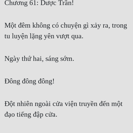
Chương 61: Dược Trần!
Free
Hậu Cung
Một đêm không có chuyện gì xảy ra, trong
Truyện Convert
tu luyện lặng yên vượt qua.
Truyện Dịch
Truyện Nhập Môn
Ngày thứ hai, sáng sớm.
Truyện ngắn
Đông đông đông!
Xa Lộ Dịch
Cung Đấu
Đột nhiên ngoài cửa viện truyền đến một
đạo tiếng đập cửa.
Cạnh Kỹ
Cổ Tiên Hiệp