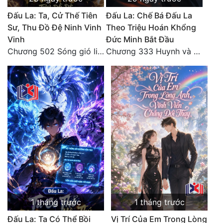
Đô Thị
Đấu La: Ta, Cử Thế Tiên
Đấu La: Chế Bá Đấu La
Sư, Thu Đồ Đệ Ninh Vinh
Theo Triệu Hoán Khổng
Đông Phương
Vinh
Đức Minh Bắt Đầu
Đông Phương Huyền Huyễn
Chương 502 Sóng gió liên hồi, nguy cơ sinh nở của Ninh Vinh Vinh [HẾT]
Chương 333 Huynh và đệ, thần và quân
Đồng Nhân
Cẩu Đạo Trường Sinh
Ngự Thú
Truyện Nam
Truyện Nữ
Vô Địch Lưu
1 tháng trước
1 tháng trước
Xây Dựng Thế Lực
Đấu La: Ta Có Thể Bồi
Vị Trí Của Em Trong Lòng
Đam Mỹ