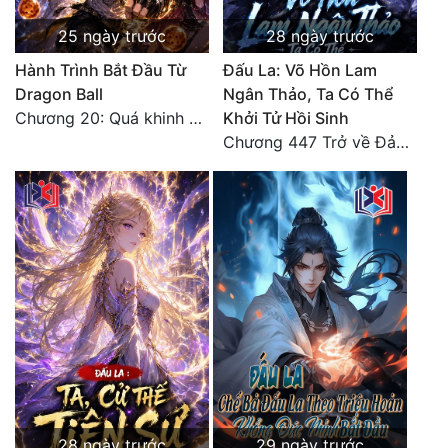
Tu Chân
25 ngày trước
28 ngày trước
Tu Tiên
Hành Trình Bắt Đầu Từ
Đấu La: Võ Hồn Lam
Dragon Ball
Ngân Thảo, Ta Có Thể
Tội Phạm
Chương 20: Quá khinh người
Khởi Tử Hồi Sinh
Chương 447 Trở về Đảo Hải Thần
Vô Địch
Võ Hiệp
Võng Du
Xuyên Không
Xuyên Nhanh
Xuyên Sách
Xuyên Thư
Điền Văn
28 ngày trước
29 ngày trước