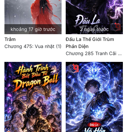
Quân Sự
Sảng Văn
khoảng 17 giờ trước
2 ngày trước
Sắc
Trẫm
Đấu La Thế Giới Trùm
Sủng
Chương 475: Vua nhặt (1)
Phản Diện
Chương 285 Tranh Cãi Giữa Sư Đồ
Thanh Xuân
Tiên Hiệp
Tiểu Thuyết
Trinh Thám
Triều Đấu
Trùng Sinh
Trọng Sinh