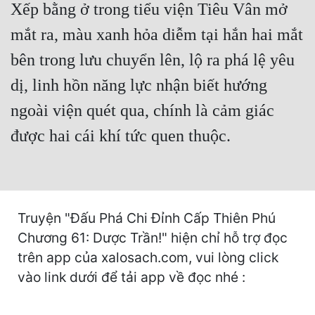
Xếp bằng ở trong tiểu viện Tiêu Vân mở
Cổ Đại
mắt ra, màu xanh hỏa diễm tại hắn hai mắt
Du Hí
bên trong lưu chuyển lên, lộ ra phá lệ yêu
Dã Sử
dị, linh hồn năng lực nhận biết hướng
Dị Giới
ngoài viện quét qua, chính là cảm giác
Dị Năng
được hai cái khí tức quen thuộc.
Gia Đấu
Góc Nhìn Nam
Góc Nhìn Nữ
Truyện "Đấu Phá Chi Đỉnh Cấp Thiên Phú
Huyền Huyễn
Chương 61: Dược Trần!" hiện chỉ hỗ trợ đọc
trên app của xalosach.com, vui lòng click
Huyền Nghi
vào link dưới để tải app về đọc nhé :
Huyền Ảo