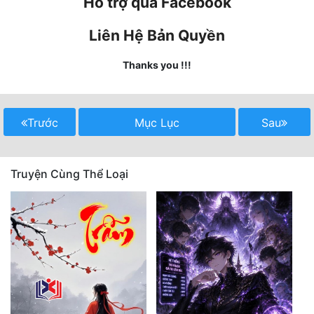
Hỗ trợ qua Facebook
Mưu Mô
Liên Hệ Bản Quyền
Mạt Thế
Thanks you !!!
Mỹ Thực
Ngôn Tình
Trước
Mục Lục
Sau
Ngược
Nữ Cường
Truyện Cùng Thể Loại
Nữ Phụ
Phong Thủy - Tâm Linh
Phương Tây
Phản Phái
Quan Trường