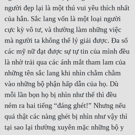
Cổ Đại
người đẹp lại là một thú vui yêu thích nhất 
Du Hí
của hắn. Sắc lang vốn là một loại người 
cực kỳ vô tư, và thường làm những việc 
Dã Sử
mà người ta không thể lý giải được. Đa số 
Dị Giới
các mỹ nữ đạt được sự tự tin của mình đều 
Dị Năng
là nhờ trải qua các ánh mắt tham lam của 
Gia Đấu
những tên sắc lang khi nhìn chằm chằm 
Góc Nhìn Nam
vào những bộ phận hấp dẫn của họ. Dù 
Góc Nhìn Nữ
mỗi lần bọn họ bị nhìn như thế thì đều 
Huyền Huyễn
ném ra hai tiếng “đáng ghét!” Nhưng nếu 
Huyền Nghi
quả thật các nàng ghét bị nhìn như vậy thì 
Huyền Ảo
tại sao lại thường xuyên mặc những bộ y 