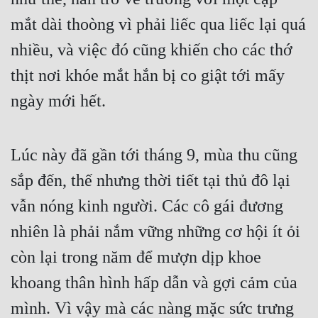
mắt dài thoòng vì phải liếc qua liếc lại quá 
Mưu Mô
nhiều, và việc đó cũng khiến cho các thớ 
Mạt Thế
thịt nơi khóe mắt hắn bị co giật tới mấy 
Mỹ Thực
ngày mới hết.
Ngôn Tình
Ngược
Lúc này đã gần tới tháng 9, mùa thu cũng 
Nữ Cường
sắp đến, thế nhưng thời tiết tại thủ đô lại 
Nữ Phụ
vẫn nóng kinh người. Các cô gái đương 
Phong Thủy - Tâm Linh
nhiên là phải nắm vững những cơ hội ít ỏi 
còn lại trong năm để mượn dịp khoe 
Phương Tây
khoang thân hình hấp dẫn và gợi cảm của 
Phản Phái
mình. Vì vậy mà các nàng mặc sức trưng 
Quan Trường