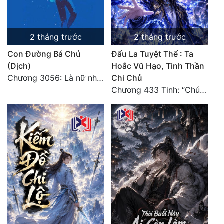
2 tháng trước
2 tháng trước
Con Đường Bá Chủ
Đấu La Tuyệt Thế : Ta
(Dịch)
Hoắc Vũ Hạo, Tinh Thần
Chương 3056: Là nữ nhân
Chi Chủ
Chương 433 Tinh: “Chúng ta có 10 thắng, Shrek có 10 bại!”