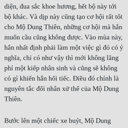
diện, đua sắc khoe hương, hết bộ này tới 
Quân Sự
bộ khác. Và dịp này cũng tạo cơ hội rất tốt 
Sảng Văn
cho Mộ Dung Thiên, những cơ hội mà hắn 
Sắc
muốn cầu cũng không được. Vào mùa này, 
Sủng
hắn nhất định phải làm một việc gì đó có ý 
Thanh Xuân
nghĩa, chỉ có như vậy thì mới không lãng 
Tiên Hiệp
phí một kiếp nhân sinh và cũng sẽ không 
có gì khiến hắn hối tiếc. Điều đó chính là 
Tiểu Thuyết
nguyên tắc đối nhân xử thế của Mộ Dung 
Trinh Thám
Thiên.
Triều Đấu
Trùng Sinh
Bước lên một chiếc xe buýt, Mộ Dung 
Trọng Sinh