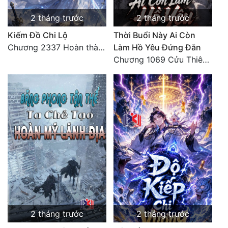
2 tháng trước
2 tháng trước
Kiếm Đồ Chi Lộ
Thời Buổi Này Ai Còn
Chương 2337 Hoàn thành lời cảm tưởng
Làm Hồ Yêu Đứng Đắn
Chương 1069 Cửu Thiên Thập Địa Nghiệt Chướng Chân Quân (Đại Kết Cục) (3)
2 tháng trước
2 tháng trước