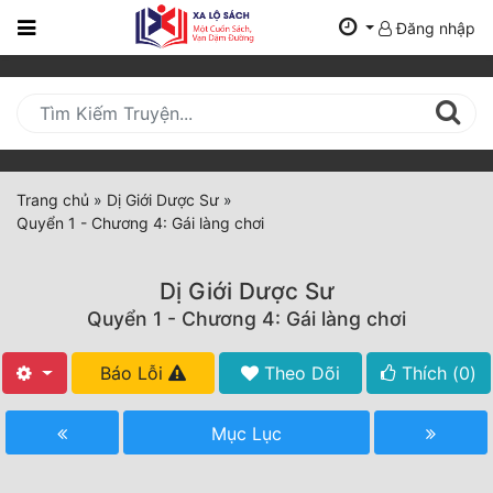
Đăng nhập
Trang
Chủ
Mới
Cập
Nhật
Trang chủ
»
Dị Giới Dược Sư
»
(current)
Quyển 1 - Chương 4: Gái làng chơi
BXH
Thể Loại
Dị Giới Dược Sư
Quyển 1 - Chương 4: Gái làng chơi
Tất Cả
Báo Lỗi
Theo Dõi
Thích (
0
)
Truyện Mới Ra
Mục Lục
Hoàn Thành