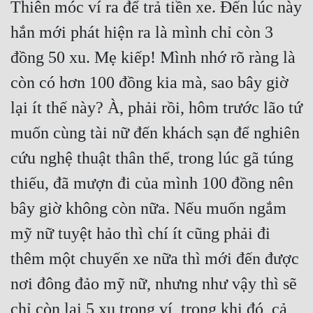
Thiên móc ví ra để trả tiền xe. Đến lúc này 
Tu Chân
hắn mới phát hiện ra là mình chỉ còn 3 
Tu Tiên
đồng 50 xu. Mẹ kiếp! Mình nhớ rõ ràng là 
Tội Phạm
còn có hơn 100 đồng kia mà, sao bây giờ 
Vô Địch
lại ít thế này? À, phải rồi, hôm trước lão tứ 
Võ Hiệp
muốn cùng tài nữ đến khách sạn để nghiên 
cứu nghệ thuật thân thể, trong lúc gã túng 
Võng Du
thiếu, đã mượn đi của mình 100 đồng nên 
Xuyên Không
bây giờ không còn nữa. Nếu muốn ngắm 
Xuyên Nhanh
mỹ nữ tuyệt hảo thì chí ít cũng phải đi 
Xuyên Sách
thêm một chuyến xe nữa thì mới đến được 
Xuyên Thư
nơi đông đảo mỹ nữ, nhưng như vậy thì sẽ 
Điền Văn
chỉ còn lại 5 xu trong ví, trong khi đó, cả 