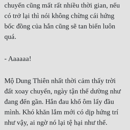
chuyến cũng mất rất nhiều thời gian, nếu 
Đẹp
có trở lại thì nói không chừng cái hứng 
Đẹp Hiệp
bốc đồng của hắn cũng sẽ tan biến luôn 
quá.
Tính Cách Nhân Vật :
Cơ Trí
- Aaaaaa!
Sát Phạt Quyết Đoán
Vô Sỉ
Mộ Dung Thiên nhất thời cảm thấy trời 
Điềm Đạm
đất xoay chuyển, ngày tận thế dường như 
đang đến gần. Hắn đau khổ ôm lấy đầu 
mình. Khó khăn lắm mới có dịp hứng trí 
như vậy, ai ngờ nó lại tệ hại như thế. 