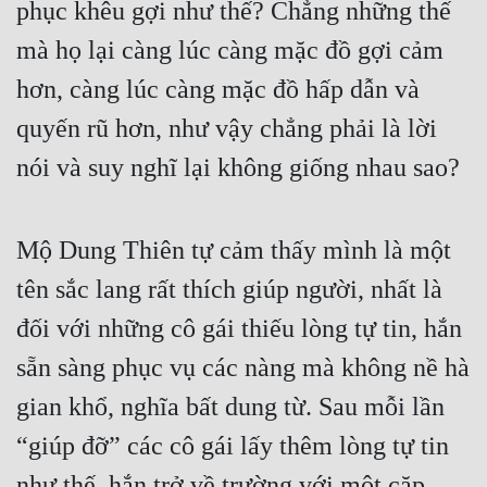
phục khêu gợi như thế? Chẳng những thế 
Hài Hước
mà họ lại càng lúc càng mặc đồ gợi cảm 
Hệ Thống
hơn, càng lúc càng mặc đồ hấp dẫn và 
Học Đường
quyến rũ hơn, như vậy chẳng phải là lời 
Khoa Huyễn
nói và suy nghĩ lại không giống nhau sao?
Khoa Huyễn Không Gian
Kinh Dị
Mộ Dung Thiên tự cảm thấy mình là một 
Kiếm Hiệp
tên sắc lang rất thích giúp người, nhất là 
Kỳ Huyễn
đối với những cô gái thiếu lòng tự tin, hắn 
Kỳ Ảo
sẵn sàng phục vụ các nàng mà không nề hà 
Linh Dị
gian khổ, nghĩa bất dung từ. Sau mỗi lần 
“giúp đỡ” các cô gái lấy thêm lòng tự tin 
Làm Giàu
như thế, hắn trở về trường với một cặp 
Lịch Sử