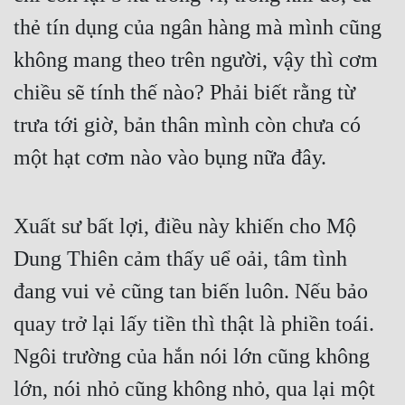
Đô Thị
thẻ tín dụng của ngân hàng mà mình cũng 
Đông Phương
không mang theo trên người, vậy thì cơm 
Đông Phương Huyền Huyễn
chiều sẽ tính thế nào? Phải biết rằng từ 
trưa tới giờ, bản thân mình còn chưa có 
Đồng Nhân
một hạt cơm nào vào bụng nữa đây.
Cẩu Đạo Trường Sinh
Xuất sư bất lợi, điều này khiến cho Mộ 
Ngự Thú
Dung Thiên cảm thấy uể oải, tâm tình 
Truyện Nam
đang vui vẻ cũng tan biến luôn. Nếu bảo 
Truyện Nữ
quay trở lại lấy tiền thì thật là phiền toái. 
Vô Địch Lưu
Ngôi trường của hắn nói lớn cũng không 
Xây Dựng Thế Lực
lớn, nói nhỏ cũng không nhỏ, qua lại một 
Đam Mỹ