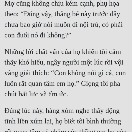
Mợ cũng không chịu kém cạnh, phụ họa 
Cổ Đại
theo: “Đúng vậy, thằng bé này trước đây 
Du Hí
chưa bao giờ nói muốn đi nội trú, có phải 
Dã Sử
Dị Giới
Những lời chất vấn của họ khiến tôi cảm 
Dị Năng
thấy khó hiểu, ngây người một lúc rồi vội 
Gia Đấu
vàng giải thích: “Con không nói gì cả, con 
Góc Nhìn Nam
luôn rất quan tâm em họ.” Giọng tôi pha 
Góc Nhìn Nữ
Huyền Huyễn
Đúng lúc này, hàng xóm nghe thấy động 
Huyền Nghi
tĩnh liền xúm lại, họ biết tôi bình thường 
Huyền Ảo
rất quan tâm và chăm sóc thằng em họ nên 