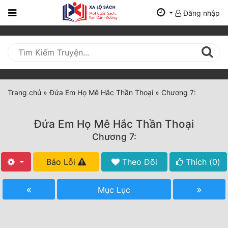
Đăng nhập
Trang
Chủ
Mới
Cập
Nhật
Trang chủ
»
Đứa Em Họ Mê Hắc Thần Thoại
»
Chương 7:
(current)
BXH
Đứa Em Họ Mê Hắc Thần Thoại
Thể Loại
Chương 7:
Báo Lỗi
Theo Dõi
Thích (
0
)
Tất Cả
Truyện Mới Ra
Mục Lục
Hoàn Thành