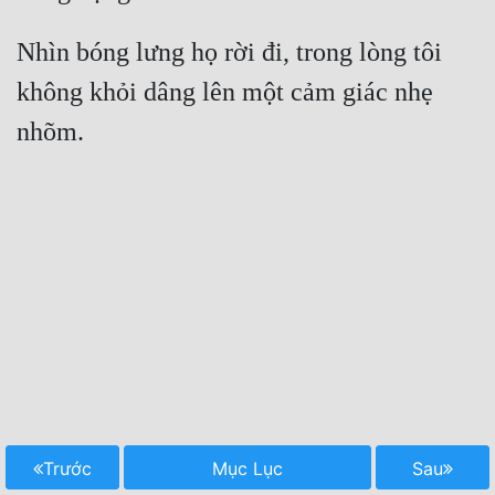
Đô Thị
Nhìn bóng lưng họ rời đi, trong lòng tôi 
Đông Phương
không khỏi dâng lên một cảm giác nhẹ 
Đông Phương Huyền Huyễn
Đồng Nhân
Cẩu Đạo Trường Sinh
Ngự Thú
Truyện Nam
Truyện Nữ
Vô Địch Lưu
Xây Dựng Thế Lực
Trước
Mục Lục
Sau
Đam Mỹ