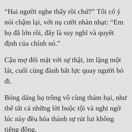
Tu Chân
“Hai người nghe thấy rồi chứ?” Tôi cố ý 
Tu Tiên
nói chậm lại, với nụ cười nhàn nhạt: “Em 
Tội Phạm
họ đã lớn rồi, đây là suy nghĩ và quyết 
Vô Địch
Võ Hiệp
Cậu mợ đối mặt với sự thật, im lặng một 
Võng Du
lát, cuối cùng đành bất lực quay người bỏ 
Xuyên Không
Xuyên Nhanh
Bóng dáng họ trông vô cùng thảm hại, như 
Xuyên Sách
thể tất cả những lời buộc tội và nghi ngờ 
Xuyên Thư
lúc này đều hóa thành sự rút lui không 
Điền Văn