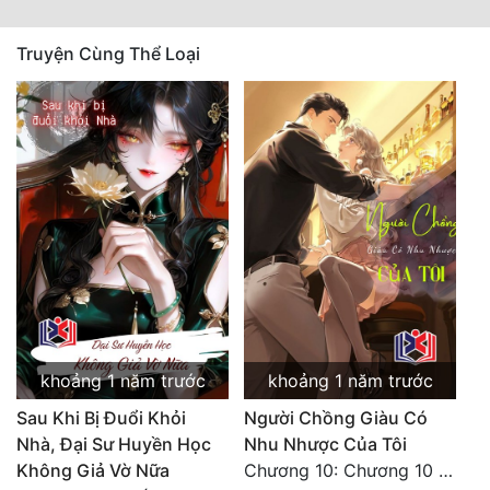
Đẹp
Truyện Cùng Thể Loại
Đẹp Hiệp
Tính Cách Nhân Vật :
Cơ Trí
Sát Phạt Quyết Đoán
Vô Sỉ
Điềm Đạm
khoảng 1 năm trước
khoảng 1 năm trước
Sau Khi Bị Đuổi Khỏi
Người Chồng Giàu Có
Nhà, Đại Sư Huyền Học
Nhu Nhược Của Tôi
Không Giả Vờ Nữa
Chương 10: Chương 10 (Hoàn)