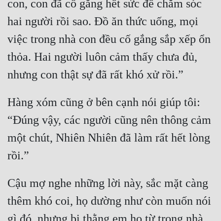
con, con đã cố gắng hết sức để chăm sóc 
Mưu Mô
hai người rồi sao. Đồ ăn thức uống, mọi 
việc trong nhà con đều cố gắng sắp xếp ổn 
Mạt Thế
thỏa. Hai người luôn cảm thấy chưa đủ, 
Mỹ Thực
Ngôn Tình
Ngược
Hàng xóm cũng ở bên cạnh nói giúp tôi: 
Nữ Cường
“Đúng vậy, các người cũng nên thông cảm 
một chút, Nhiên Nhiên đã làm rất hết lòng 
Nữ Phụ
Phong Thủy - Tâm Linh
Phương Tây
Cậu mợ nghe những lời này, sắc mặt càng 
Phản Phái
thêm khó coi, họ dường như còn muốn nói 
Quan Trường
gì đó, nhưng bị thằng em họ từ trong nhà 