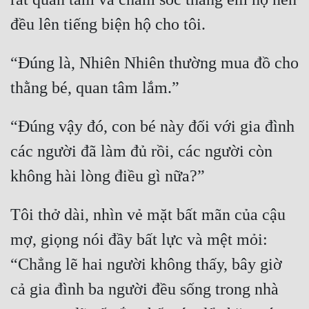
Hài Hước
Hệ Thống
Học Đường
“Đúng là, Nhiên Nhiên thường mua đồ cho 
Khoa Huyễn
Khoa Huyễn Không Gian
“Đúng vậy đó, con bé này đối với gia đình 
Kinh Dị
các người đã làm đủ rồi, các người còn 
Kiếm Hiệp
Kỳ Huyễn
Tôi thở dài, nhìn vẻ mặt bất mãn của cậu 
Kỳ Ảo
mợ, giọng nói đầy bất lực và mệt mỏi: 
Linh Dị
“Chẳng lẽ hai người không thấy, bây giờ 
Làm Giàu
cả gia đình ba người đều sống trong nhà 
Lịch Sử