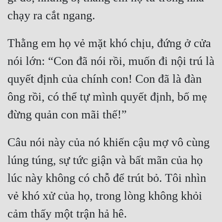
Quân Sự
Sảng Văn
Thằng em họ vẻ mặt khó chịu, đứng ở cửa 
Sắc
nói lớn: “Con đã nói rồi, muốn đi nội trú là 
Sủng
quyết định của chính con! Con đã là đàn 
Thanh Xuân
ông rồi, có thể tự mình quyết định, bố mẹ 
Tiên Hiệp
Tiểu Thuyết
Câu nói này của nó khiến cậu mợ vô cùng 
Trinh Thám
lúng túng, sự tức giận và bất mãn của họ 
Triều Đấu
lúc này không có chỗ để trút bỏ. Tôi nhìn 
Trùng Sinh
vẻ khó xử của họ, trong lòng không khỏi 
Trọng Sinh