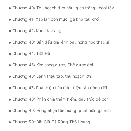
Đô Thị
Chương 40: Thu hoạch dưa hấu, gieo trồng khoai tây
Đông Phương
Chương 41: Xào lăn con mực, gà kho tàu khối
Đông Phương Huyền Huyễn
Chương 42: Khoe Khoang
Đồng Nhân
Chương 43: Bán đấu giá lệnh bài, nông học thạc sĩ
Chương 44: Tiệt Hồ
Cẩu Đạo Trường Sinh
Chương 45: Kim sang dược, Chế dược đài
Ngự Thú
Chương 46: Lệnh triệu tập, thu hoạch lớn
Truyện Nam
Chương 47: Phát hiện tiểu đảo, triệu tập đồng đội
Truyện Nữ
Chương 48: Phân chia thám hiểm, gấu trúc bé con
Vô Địch Lưu
Chương 49: Hồng nhọn tên măng, phát hiện gà mái
Xây Dựng Thế Lực
Chương 50: Bắt Giữ Gà Rừng Thỏ Hoang
Đam Mỹ