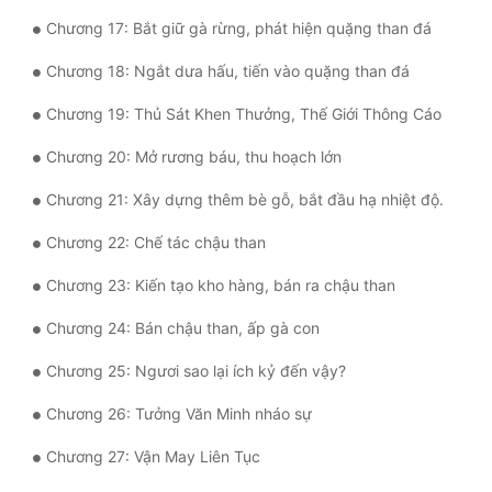
Chương 17: Bắt giữ gà rừng, phát hiện quặng than đá
Quân Sự
Chương 18: Ngắt dưa hấu, tiến vào quặng than đá
Sảng Văn
Chương 19: Thủ Sát Khen Thưởng, Thế Giới Thông Cáo
Sắc
Chương 20: Mở rương báu, thu hoạch lớn
Sủng
Chương 21: Xây dựng thêm bè gỗ, bắt đầu hạ nhiệt độ.
Thanh Xuân
Chương 22: Chế tác chậu than
Tiên Hiệp
Chương 23: Kiến tạo kho hàng, bán ra chậu than
Tiểu Thuyết
Chương 24: Bán chậu than, ấp gà con
Trinh Thám
Chương 25: Ngươi sao lại ích kỷ đến vậy?
Triều Đấu
Chương 26: Tưởng Văn Minh nháo sự
Trùng Sinh
Chương 27: Vận May Liên Tục
Trọng Sinh