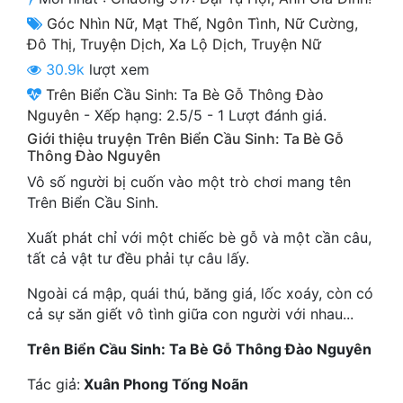
Cổ Đại
Góc Nhìn Nữ
,
Mạt Thế
,
Ngôn Tình
,
Nữ Cường
,
Đô Thị
,
Truyện Dịch
,
Xa Lộ Dịch
,
Truyện Nữ
Du Hí
30.9k
lượt xem
Dã Sử
Trên Biển Cầu Sinh: Ta Bè Gỗ Thông Đào
Nguyên
-
Xếp hạng:
2.5
/
5
-
1
Lượt đánh giá.
Dị Giới
Giới thiệu truyện Trên Biển Cầu Sinh: Ta Bè Gỗ
Thông Đào Nguyên
Dị Năng
Vô số người bị cuốn vào một trò chơi mang tên
Gia Đấu
Trên Biển Cầu Sinh.
Góc Nhìn Nam
Xuất phát chỉ với một chiếc bè gỗ và một cần câu,
tất cả vật tư đều phải tự câu lấy.
Góc Nhìn Nữ
Ngoài cá mập, quái thú, băng giá, lốc xoáy, còn có
Huyền Huyễn
cả sự săn giết vô tình giữa con người với nhau...
Huyền Nghi
Trên Biển Cầu Sinh: Ta Bè Gỗ Thông Đào Nguyên
Huyền Ảo
Tác giả:
Xuân Phong Tống Noãn