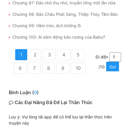
Chương 97: Đảo nhỏ thu nhỏ, truyền tống một lần nữa
Chương 98: Bảo Châu Phát Sáng, Thiệp Thủy Tầm Bảo
Chương 99: Hầm tròn, ếch khổng lồ
Chương 100: Ai dám động bảo rương của Babu?
1
2
3
4
5
Đi đến
/10
Go!
6
7
8
9
10
Bình Luận (
0
)
Các Đại Năng Đã Để Lại Thần Thức
Lưu ý: Vui lòng tải app để có thể lưu lại thần thức trên
truyện này