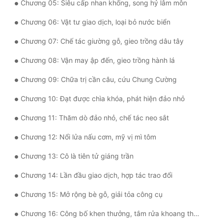
Chương 05: Siêu cấp nhan khống, song hỷ lâm môn
Mưu Mô
Chương 06: Vật tư giao dịch, loại bỏ nước biển
Mạt Thế
Chương 07: Chế tác giường gỗ, gieo trồng dâu tây
Mỹ Thực
Chương 08: Vận may ập đến, gieo trồng hành lá
Ngôn Tình
Chương 09: Chữa trị cần câu, cứu Chung Cường
Ngược
Chương 10: Đạt được chìa khóa, phát hiện đảo nhỏ
Nữ Cường
Chương 11: Thăm dò đảo nhỏ, chế tác neo sắt
Nữ Phụ
Chương 12: Nổi lửa nấu cơm, mỹ vị mì tôm
Chương 13: Cô là tiên tử giáng trần
Phong Thủy - Tâm Linh
Chương 14: Lần đầu giao dịch, hợp tác trao đổi
Phương Tây
Chương 15: Mở rộng bè gỗ, giải tỏa công cụ
Phản Phái
Chương 16: Công bố khen thưởng, tắm rửa khoang thuyền
Quan Trường