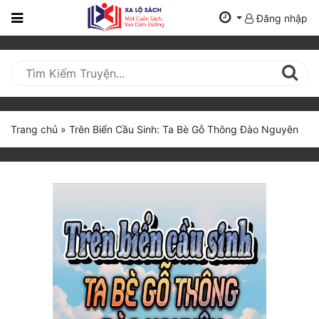
Đăng nhập
Trang
Chủ
Mới
Cập
Nhật
Trang chủ
»
Trên Biển Cầu Sinh: Ta Bè Gỗ Thông Đào Nguyên
(current)
BXH
Thể Loại
Tất Cả
Truyện Mới Ra
Hoàn Thành