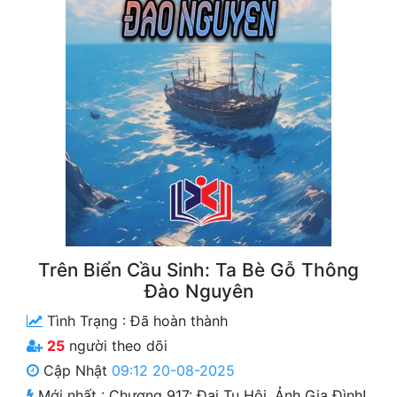
Free
Hậu Cung
Truyện Convert
Truyện Dịch
Truyện Nhập Môn
Truyện ngắn
Xa Lộ Dịch
Trên Biển Cầu Sinh: Ta Bè Gỗ Thông
Đào Nguyên
Cung Đấu
Tình Trạng :
Đã hoàn thành
Cạnh Kỹ
25
người theo dõi
Cập Nhật
09:12 20-08-2025
Cổ Tiên Hiệp
Mới nhất :
Chương 917: Đại Tụ Hội, Ảnh Gia Đình!