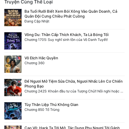
Truyện Cùng Thể Loại
Ba Tuổi Rưỡi Biết Xem Bói Xông Vào Quân Doanh, Cả
Quân Đội Cưng Chiều Phát Cuồng
Đang Cập Nhật
Võng Du: Thần Cấp Thích Khách, Ta Là Bóng Tối
Chương 1705: Suy nghĩ sinh tồn của Vô Danh Tuyết!
Vô Địch Hắc Quyền
Chương 360
Để Ngươi Mở Tiệm Sửa Chữa, Ngươi Nhấc Lên Cơ Chiến
Phong Bạo
Chương 2425: Khoản đầu tư của Tượng Chủ!! Nỗi nghi hoặc của Tô Bạch!
Tùy Thân Liệp Thú Không Gian
Chương 850 Tổ Trùng
Cao Võ: Hack Ta Tới Mở, Tác Dụng Phụ Ngươi Tới Gánh