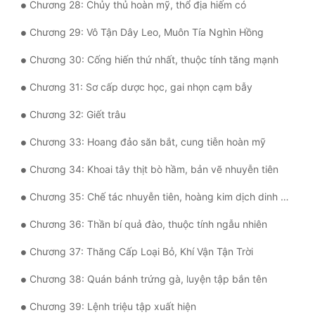
Chương 28: Chủy thủ hoàn mỹ, thổ địa hiếm có
Tu Chân
Chương 29: Vô Tận Dây Leo, Muôn Tía Nghìn Hồng
Tu Tiên
Chương 30: Cống hiến thứ nhất, thuộc tính tăng mạnh
Tội Phạm
Chương 31: Sơ cấp dược học, gai nhọn cạm bẫy
Vô Địch
Chương 32: Giết trâu
Võ Hiệp
Chương 33: Hoang đảo săn bắt, cung tiễn hoàn mỹ
Võng Du
Chương 34: Khoai tây thịt bò hầm, bản vẽ nhuyễn tiên
Xuyên Không
Chương 35: Chế tác nhuyễn tiên, hoàng kim dịch dinh dưỡng
Xuyên Nhanh
Chương 36: Thần bí quả đào, thuộc tính ngẫu nhiên
Xuyên Sách
Chương 37: Thăng Cấp Loại Bỏ, Khí Vận Tận Trời
Xuyên Thư
Chương 38: Quán bánh trứng gà, luyện tập bắn tên
Điền Văn
Chương 39: Lệnh triệu tập xuất hiện