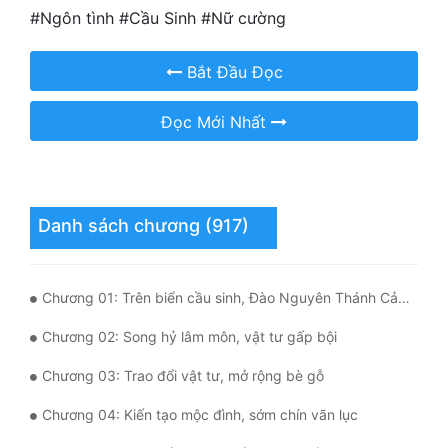
Hài Hước
#Ngôn tình #Cầu Sinh #Nữ cường
Hệ Thống
Bắt Đầu Đọc
Học Đường
Đọc Mới Nhất
Khoa Huyễn
Khoa Huyễn Không Gian
Kinh Dị
Danh sách chương (917)
Kiếm Hiệp
Kỳ Huyễn
Chương 01: Trên biển cầu sinh, Đào Nguyên Thánh Cảnh
Kỳ Ảo
Chương 02: Song hỷ lâm môn, vật tư gấp bội
Linh Dị
Chương 03: Trao đổi vật tư, mở rộng bè gỗ
Làm Giàu
Chương 04: Kiến tạo mộc đình, sớm chín vãn lục
Lịch Sử