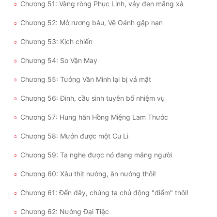
Chương 51: Vàng ròng Phục Linh, vảy đen mãng xà
Đẹp
Chương 52: Mở rương báu, Vệ Oánh gặp nạn
Đẹp Hiệp
Chương 53: Kịch chiến
Chương 54: So Vận May
Tính Cách Nhân Vật :
Chương 55: Tưởng Văn Minh lại bị vả mặt
Cơ Trí
Chương 56: Đinh, cầu sinh tuyên bố nhiệm vụ
Sát Phạt Quyết Đoán
Chương 57: Hung hãn Hồng Miệng Lam Thước
Vô Sỉ
Chương 58: Mướn được một Cu Li
Điềm Đạm
Chương 59: Ta nghe được nó đang mắng người
Chương 60: Xâu thịt nướng, ăn nướng thôi!
Chương 61: Đến đây, chúng ta chủ động "điểm" thôi!
Chương 62: Nướng Đại Tiệc