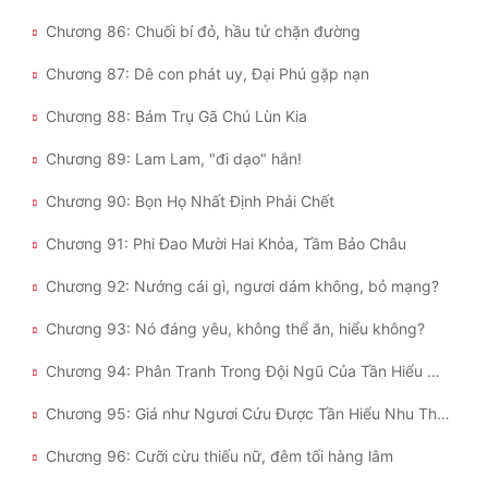
Chương 86: Chuối bí đỏ, hầu tử chặn đường
Chương 87: Dê con phát uy, Đại Phú gặp nạn
Chương 88: Bám Trụ Gã Chú Lùn Kia
Chương 89: Lam Lam, "đi dạo" hắn!
Chương 90: Bọn Họ Nhất Định Phải Chết
Chương 91: Phi Đao Mười Hai Khỏa, Tầm Bảo Châu
Chương 92: Nướng cái gì, ngươi dám không, bỏ mạng?
Chương 93: Nó đáng yêu, không thể ăn, hiểu không?
Chương 94: Phân Tranh Trong Đội Ngũ Của Tần Hiểu Nhu
Chương 95: Giá như Ngươi Cứu Được Tần Hiểu Nhu Thì Tốt Biết Bao
Chương 96: Cưỡi cừu thiếu nữ, đêm tối hàng lâm