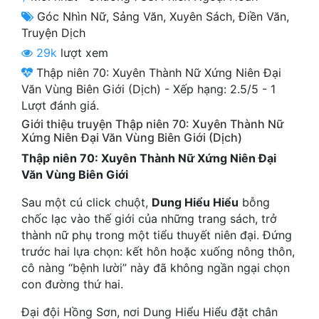
Cổ Đại
Góc Nhìn Nữ
,
Sảng Văn
,
Xuyên Sách
,
Điền Văn
,
Truyện Dịch
Du Hí
29k
lượt xem
Dã Sử
Thập niên 70: Xuyên Thành Nữ Xứng Niên Đại
Văn Vùng Biên Giới (Dịch)
-
Xếp hạng:
2.5
/
5
-
1
Dị Giới
Lượt đánh giá.
Giới thiệu truyện Thập niên 70: Xuyên Thành Nữ
Dị Năng
Xứng Niên Đại Văn Vùng Biên Giới (Dịch)
Gia Đấu
Thập niên 70: Xuyên Thành Nữ Xứng Niên Đại
Văn Vùng Biên Giới
Góc Nhìn Nam
Sau một cú click chuột,
Dung Hiểu Hiểu
bỗng
Góc Nhìn Nữ
chốc lạc vào thế giới của những trang sách, trở
thành nữ phụ trong một tiểu thuyết niên đại. Đứng
Huyền Huyễn
trước hai lựa chọn: kết hôn hoặc xuống nông thôn,
Huyền Nghi
cô nàng “bệnh lười” này đã không ngần ngại chọn
con đường thứ hai.
Huyền Ảo
Đại đội Hồng Sơn, nơi Dung Hiểu Hiểu đặt chân