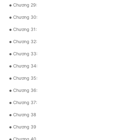
Đô Thị
Chương 29:
Đông Phương
Chương 30:
Chương 31:
Đông Phương Huyền Huyễn
Chương 32:
Đồng Nhân
Chương 33:
Cẩu Đạo Trường Sinh
Chương 34:
Ngự Thú
Chương 35:
Truyện Nam
Chương 36:
Truyện Nữ
Chương 37:
Chương 38
Vô Địch Lưu
Chương 39
Xây Dựng Thế Lực
Chương 40
Đam Mỹ