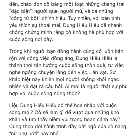
Hài Hước
đến, chào đón cô bằng một loạt những chàng trai
“đặc biệt”: người què, người mù, và cả những
Hệ Thống
“công tử bột” chính hiệu. Tuy nhiên, với bản tính
yêu thích sự thoải mái, Dung Hiểu Hiểu đã nhanh
Học Đường
chóng chứng minh rằng cô không hề phù hợp với
Khoa Huyễn
cuộc sống nơi đây.
Trong khi người bạn đồng hành cùng cô luôn bận
Khoa Huyễn Không Gian
rộn với công việc đồng áng, Dung Hiểu Hiểu lại
Kinh Dị
thảnh thơi tận hưởng cuộc sống thôn quê, từ việc
nghe ngóng chuyện làng đến việc... ăn vặt. Sự
Kiếm Hiệp
khác biệt này khiến mọi người không khỏi ngạc
nhiên và đặt ra câu hỏi: Ai mới là người thật sự phù
Kỳ Huyễn
hợp với cuộc sống nông thôn?
Kỳ Ảo
Liệu Dung Hiểu Hiểu có thể hòa nhập với cuộc
sống mới? Cô sẽ làm gì để vượt qua những khó
Linh Dị
khăn và tìm thấy niềm vui trong hoàn cảnh này?
Làm Giàu
Cùng theo dõi hành trình đầy bất ngờ của cô nàng
“nữ phụ lười” này nhé!
Lịch Sử