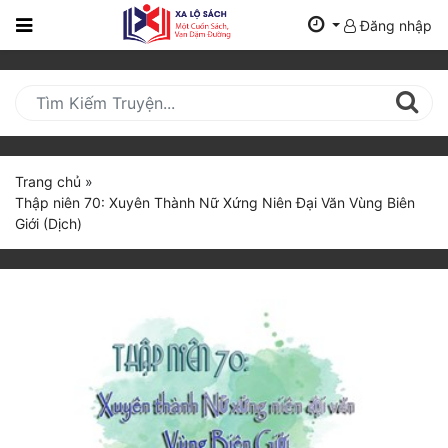
Đăng nhập
Trang
Chủ
Mới
Cập
Nhật
Trang chủ
»
(current)
Thập niên 70: Xuyên Thành Nữ Xứng Niên Đại Văn Vùng Biên
BXH
Giới (Dịch)
Thể Loại
Tất Cả
Truyện Mới Ra
Hoàn Thành