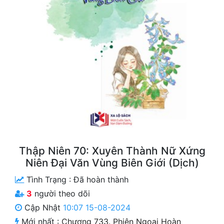
Free
Hậu Cung
Truyện Convert
Truyện Dịch
Truyện Nhập Môn
Truyện ngắn
Xa Lộ Dịch
Thập Niên 70: Xuyên Thành Nữ Xứng
Niên Đại Văn Vùng Biên Giới (Dịch)
Cung Đấu
Tình Trạng :
Đã hoàn thành
Cạnh Kỹ
3
người theo dõi
Cập Nhật
10:07 15-08-2024
Cổ Tiên Hiệp
Mới nhất :
Chương 733. Phiên Ngoại Hoàn