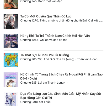
Chương 745: Đánh một ván đẹp
Ta Có Một Quyển Quỷ Thần Đồ Lục
Chương 1270. Tiếng chuông chấn động chư thiên! (Đại kết cục)
Hỏng Rồi! Ta Trở Thành Nam Chính Hối Hận Văn
Chương 1054: Chỉ có vô đạo có thể
Ta Thật Sự Là Châu Phi Tù Trưởng
Chương 765 765. Thế Giới Của Ta (xong) - Toàn Văn Hoàn
Nữ Chính Từ Trong Sách Chạy Ra Ngoài Rồi Phải Làm Sao
Đây? (Dịch)
Chương 685: Lại tìm Thanh Long (1)
Dựa Vào Năng Lực Cầu Sinh Mãn Cấp, Mỹ Nhân Suy Sút
Bạo Hồng Giới Giải Trí
Chương 930: Kết Thúc