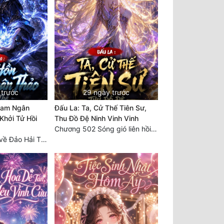
 trước
29 ngày trước
Lam Ngân
Đấu La: Ta, Cử Thế Tiên Sư,
 Khởi Tử Hồi
Thu Đồ Đệ Ninh Vinh Vinh
Chương 502 Sóng gió liên hồi, nguy cơ sinh nở của Ninh Vinh Vinh [HẾT]
Chương 447 Trở về Đảo Hải Thần