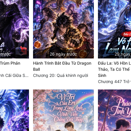
 trước
26 ngày trước
29 ngày
 Trùm Phản
Hành Trình Bắt Đầu Từ Dragon
Đấu La: Võ Hồn 
Ball
Thảo, Ta Có Thể
Chương 285 Tranh Cãi Giữa Sư Đồ
Chương 20: Quá khinh người
Sinh