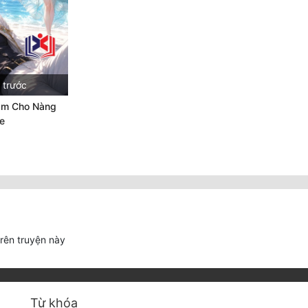
 trước
ảm Cho Nàng
e
trên truyện này
Từ khóa