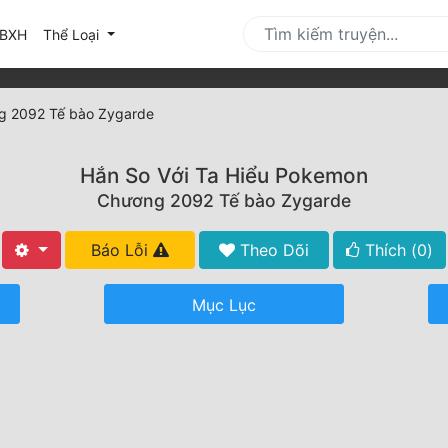
urrent)
BXH
Thể Loại
g 2092 Tế bào Zygarde
Hắn So Với Ta Hiểu Pokemon
Chương 2092 Tế bào Zygarde
Báo Lỗi
Theo Dõi
Thích (
0
)
Mục Lục