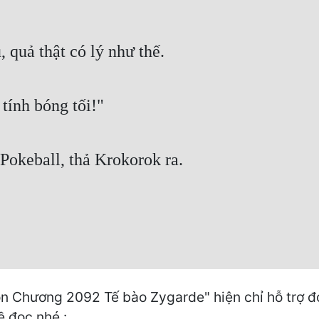
 quả thật có lý như thế.
tính bóng tối!"
 Pokeball, thả Krokorok ra.
n Chương 2092 Tế bào Zygarde" hiện chỉ hỗ trợ đọ
ề đọc nhé :