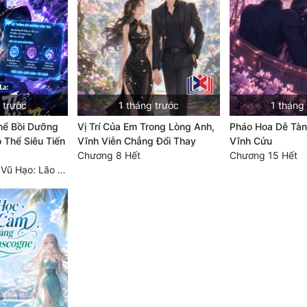
 trước
1 tháng trước
1 tháng
hể Bồi Dưỡng
Vị Trí Của Em Trong Lòng Anh,
Pháo Hoa Dễ Tàn
 Thể Siêu Tiến
Vĩnh Viễn Chẳng Đổi Thay
Vĩnh Cửu
Chương 8 Hết
Chương 15 Hết
Chương 431 Đái Vũ Hạo: Lão tử phản rồi! (Toàn thư hoàn)