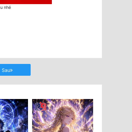
au nhé
Sau