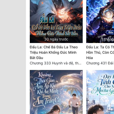
30 ngày trước
1 tháng
Đấu La: Chế Bá Đấu La Theo
Đấu La: Ta Có T
Triệu Hoán Khổng Đức Minh
Hồn Thú, Còn Có
Bắt Đầu
Hóa
Chương 333 Huynh và đệ, thần và quân