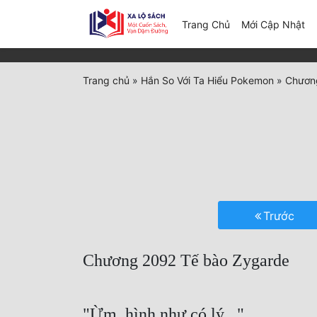
(c
Trang Chủ
Mới Cập Nhật
Trang chủ
»
Hắn So Với Ta Hiểu Pokemon
»
Chươn
Trước
Chương 2092 Tế bào Zygarde
"Ừm, hình như có lý..."