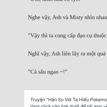
Nghe vậy, Ash và Misty nhìn nhau,
"Vậy thì ta cung cấp đạo cụ thuộc 
Nghĩ vậy, Ash liền lấy ra một quả
"Cá sấu ngao ~!"
Truyện "Hắn So Với Ta Hiểu Pokemo
lòng click vào link dưới để tải app v