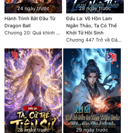
Tu Chân
24 ngày trước
28 ngày trước
Hành Trình Bắt Đầu Từ
Đấu La: Võ Hồn Lam
Tu Tiên
Dragon Ball
Ngân Thảo, Ta Có Thể
Tội Phạm
Chương 20: Quá khinh người
Khởi Tử Hồi Sinh
Chương 447 Trở về Đảo Hải Thần
Vô Địch
Võ Hiệp
Võng Du
Xuyên Không
Xuyên Nhanh
Xuyên Sách
Xuyên Thư
Điền Văn
28 ngày trước
29 ngày trước