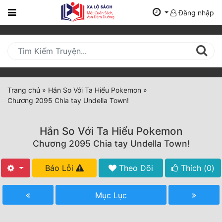
Đăng nhập
Trang
Chủ
Mới
Cập
Nhật
Trang chủ
»
Hắn So Với Ta Hiểu Pokemon
»
(current)
Chương 2095 Chia tay Undella Town!
BXH
Thể Loại
Hắn So Với Ta Hiểu Pokemon
Chương 2095 Chia tay Undella Town!
Tất Cả
Báo Lỗi
Theo Dõi
Thích (
0
)
Truyện Mới Ra
Mục Lục
Hoàn Thành