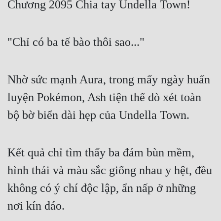
Chương 2095 Chia tay Undella Town!
Free
Hậu Cung
"Chỉ có ba tế bào thôi sao..."
Truyện Convert
Truyện Dịch
Nhờ sức mạnh Aura, trong mấy ngày huấn
Truyện Nhập Môn
luyện Pokémon, Ash tiện thể dò xét toàn
bộ bờ biển dài hẹp của Undella Town.
Truyện ngắn
Xa Lộ Dịch
Kết quả chỉ tìm thấy ba đám bùn mềm,
hình thái và màu sắc giống nhau y hệt, đều
Cung Đấu
không có ý chí độc lập, ẩn nấp ở những
Cạnh Kỹ
nơi kín đáo.
Cổ Tiên Hiệp