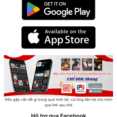
Hài Hước
Hệ Thống
Học Đường
Khoa Huyễn
Khoa Huyễn Không Gian
Kinh Dị
Kiếm Hiệp
Kỳ Huyễn
Kỳ Ảo
Linh Dị
Nếu gặp vấn đề gì trong quá trình tải, vui lòng liên hệ cho mình
qua link sau nhé
Làm Giàu
Hỗ trợ qua Facebook
Lịch Sử