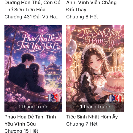
Dưỡng Hồn Thú, Còn Có
Anh, Vĩnh Viễn Chẳng
Thể Siêu Tiến Hóa
Đổi Thay
Đẹp
Chương 431 Đái Vũ Hạo: Lão tử phản rồi! (Toàn thư hoàn)
Chương 8 Hết
Đẹp Hiệp
Tính Cách Nhân Vật :
Cơ Trí
Sát Phạt Quyết Đoán
Vô Sỉ
Điềm Đạm
1 tháng trước
1 tháng trước
Pháo Hoa Dễ Tàn, Tình
Tiệc Sinh Nhật Hôm Ấy
Yêu Vĩnh Cửu
Chương 7 Hết
Chương 15 Hết