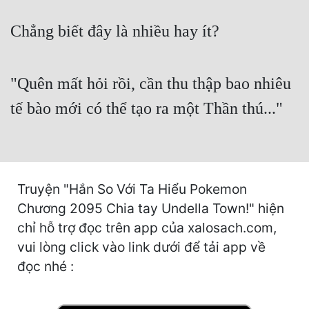
Cổ Đại
Chẳng biết đây là nhiều hay ít?
Du Hí
Dã Sử
"Quên mất hỏi rồi, cần thu thập bao nhiêu
Dị Giới
tế bào mới có thể tạo ra một Thần thú..."
Dị Năng
Gia Đấu
Góc Nhìn Nam
Truyện "Hắn So Với Ta Hiểu Pokemon
Góc Nhìn Nữ
Chương 2095 Chia tay Undella Town!" hiện
chỉ hỗ trợ đọc trên app của xalosach.com,
Huyền Huyễn
vui lòng click vào link dưới để tải app về
Huyền Nghi
đọc nhé :
Huyền Ảo