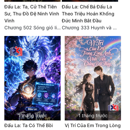
Đô Thị
Đấu La: Ta, Cử Thế Tiên
Đấu La: Chế Bá Đấu La
Sư, Thu Đồ Đệ Ninh Vinh
Theo Triệu Hoán Khổng
Đông Phương
Vinh
Đức Minh Bắt Đầu
Chương 502 Sóng gió liên hồi, nguy cơ sinh nở của Ninh Vinh Vinh [HẾT]
Chương 333 Huynh và đệ, thần và quân
Đông Phương Huyền Huyễn
Đồng Nhân
Cẩu Đạo Trường Sinh
Ngự Thú
Truyện Nam
Truyện Nữ
Vô Địch Lưu
1 tháng trước
1 tháng trước
Xây Dựng Thế Lực
Đấu La: Ta Có Thể Bồi
Vị Trí Của Em Trong Lòng
Đam Mỹ