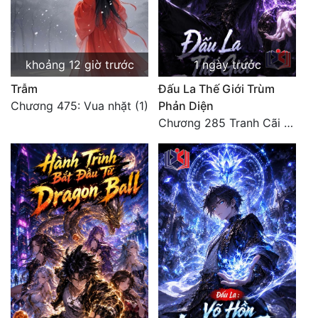
Quân Sự
Sảng Văn
khoảng 12 giờ trước
1 ngày trước
Sắc
Trẫm
Đấu La Thế Giới Trùm
Chương 475: Vua nhặt (1)
Phản Diện
Sủng
Chương 285 Tranh Cãi Giữa Sư Đồ
Thanh Xuân
Tiên Hiệp
Tiểu Thuyết
Trinh Thám
Triều Đấu
Trùng Sinh
Trọng Sinh