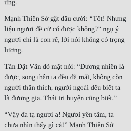
Mưu Mô
Mạnh Thiên Sở gật đầu cười: “Tốt! Nhưng 
Mạt Thế
liệu ngươi đề cử có được không?” ngụ ý 
Mỹ Thực
ngươi chỉ là con rể, lời nói không có trọng 
Ngôn Tình
Ngược
Tần Dật Vân đỏ mặt nói: “Đương nhiên là 
Nữ Cường
được, song thân ta đều đã mất, không còn 
Nữ Phụ
người thân thích, người ngoài đều biết ta 
Phong Thủy - Tâm Linh
Phương Tây
“Vậy đa tạ ngươi a! Ngươi yên tâm, ta 
Phản Phái
chưa nhìn thấy gì cả!” Mạnh Thiên Sở 
Quan Trường