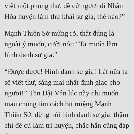
Hài Hước
viết một phong thư, đề cử ngươi đi Nhân 
Hệ Thống
Học Đường
Mạnh Thiên Sở mừng rỡ, thật đúng là 
Khoa Huyễn
ngoài ý muốn, cười nói: “Ta muốn làm 
Khoa Huyễn Không Gian
Kinh Dị
“Được được! Hình danh sư gia! Lát nữa ta 
Kiếm Hiệp
sẽ viết thư, sáng mai nhất định giao cho 
Kỳ Huyễn
ngươi!” Tần Dật Vân lúc này chỉ muốn 
Kỳ Ảo
mau chóng tìm cách bịt miệng Mạnh 
Linh Dị
Thiên Sở, đừng nói hình danh sư gia, thậm 
Làm Giàu
chí đề cử làm tri huyện, chắc hắn cũng đáp 
Lịch Sử