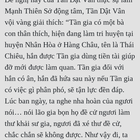
Cổ Đại
Mạnh Thiên Sở động tâm, Tần Dật Vân 
Du Hí
vội vàng giải thích: “Tần gia có một bà 
Dã Sử
con thân thích, hiện đang làm tri huyện tại 
Dị Giới
huyện Nhân Hòa ở Hàng Châu, tên là Thái 
Dị Năng
Chiêu, hắn được Tần gia dùng tiền tài giúp 
đỡ mới được làm quan. Tần gia đối với 
Gia Đấu
hắn có ân, hắn đã hứa sau này nếu Tần gia 
Góc Nhìn Nam
có việc gì phân phó, sẽ tận lực đền đáp. 
Góc Nhìn Nữ
Lúc ban ngày, ta nghe nha hoàn của ngươi 
Huyền Huyễn
nói… nói lão gia bọn họ đề cử ngươi làm 
Huyền Nghi
thư khải sư gia, ngươi đã xé thư đề cử, 
Huyền Ảo
chắc chắn sẽ không được. Như vậy đi, ta 