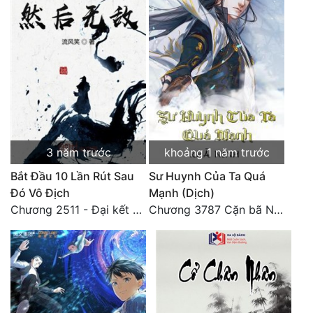
3 năm trước
khoảng 1 năm trước
Bắt Đầu 10 Lần Rút Sau
Sư Huynh Của Ta Quá
Đó Vô Địch
Mạnh (Dịch)
Chương 2511 - Đại kết cục, Phiên ngoại thiên: Chư thiên quy nhất giới, vĩnh hằng thế giới. Hết!
Chương 3787 Cặn bã Nam Thiên Đạo