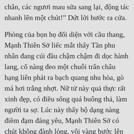
chân, các ngươi mau sửa sang lại, động tác 
Tu Chân
Tu Tiên
Tội Phạm
Phòng của bọn họ đối diện với cầu thang, 
Vô Địch
Mạnh Thiên Sở liếc mắt thấy Tần phu 
Võ Hiệp
nhân đang cúi đầu chậm chậm đi dọc hành 
lang, cổ nàng đeo một chuỗi trân châu 
Võng Du
hạng liên phát ra bạch quang nhu hòa, gò 
Xuyên Không
má hơi trắng nhợt. Nữ tử này quả thực rất 
Xuyên Nhanh
xinh đẹp, có điều sống quá buông thả, làm 
Xuyên Sách
người ta sợ. Lúc này thấy bộ dạng nàng 
Xuyên Thư
điềm đạm đáng yêu, Mạnh Thiên Sở có 
Điền Văn
chút không đành lòng, vội vàng bước lên 