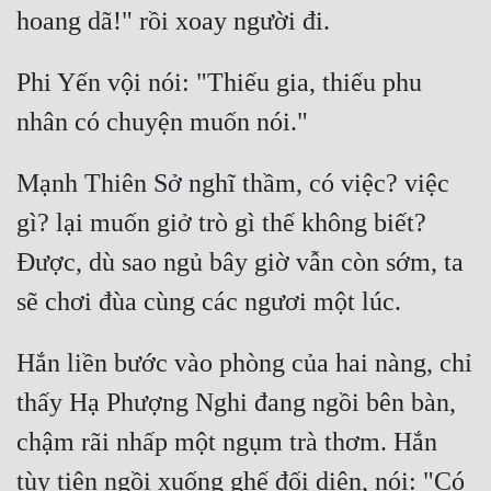
Phi Yến vội nói: "Thiếu gia, thiếu phu 
Mạnh Thiên Sở nghĩ thầm, có việc? việc 
gì? lại muốn giở trò gì thế không biết? 
Được, dù sao ngủ bây giờ vẫn còn sớm, ta 
Hắn liền bước vào phòng của hai nàng, chỉ 
thấy Hạ Phượng Nghi đang ngồi bên bàn, 
chậm rãi nhấp một ngụm trà thơm. Hắn 
tùy tiện ngồi xuống ghế đối diện, nói: "Có 