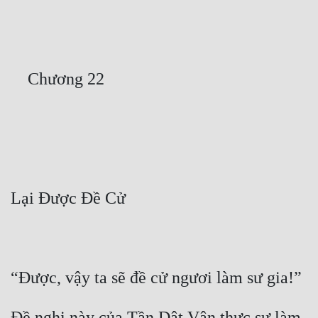
Free
Hậu Cung
Truyện Convert
Truyện Dịch
Truyện Nhập Môn
Truyện ngắn
Xa Lộ Dịch
Cung Đấu
Cạnh Kỹ
Cổ Tiên Hiệp
Đề nghị này của Tần Dật Vân thực sự làm 