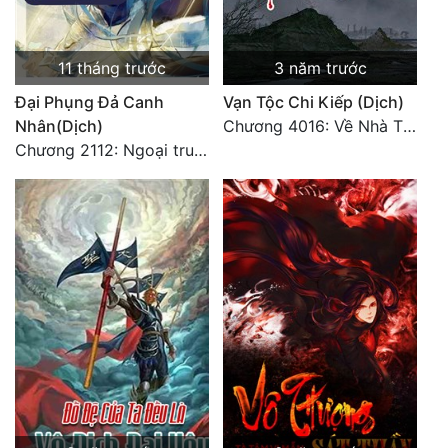
11 tháng trước
3 năm trước
Đại Phụng Đả Canh
Vạn Tộc Chi Kiếp (Dịch)
Nhân(Dịch)
Chương 4016: Về Nhà Thôi... (Đại Kết Cục)
Chương 2112: Ngoại truyện 3 - Tiệc mừng công