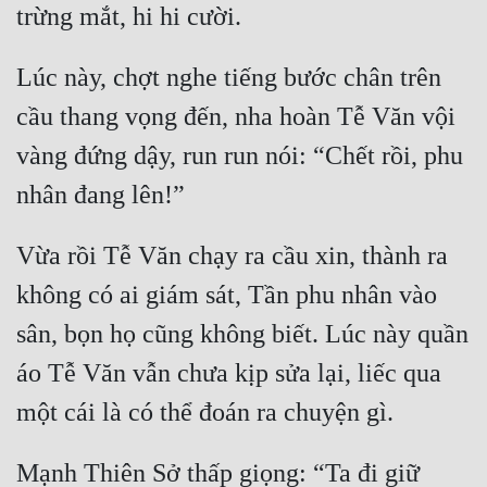
Quân Sự
Lúc này, chợt nghe tiếng bước chân trên 
Sảng Văn
cầu thang vọng đến, nha hoàn Tễ Văn vội 
Sắc
vàng đứng dậy, run run nói: “Chết rồi, phu 
Sủng
Thanh Xuân
Tiên Hiệp
Vừa rồi Tễ Văn chạy ra cầu xin, thành ra 
không có ai giám sát, Tần phu nhân vào 
Tiểu Thuyết
sân, bọn họ cũng không biết. Lúc này quần 
Trinh Thám
áo Tễ Văn vẫn chưa kịp sửa lại, liếc qua 
Triều Đấu
Trùng Sinh
Trọng Sinh
Mạnh Thiên Sở thấp giọng: “Ta đi giữ 