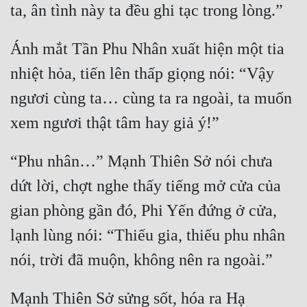
Đẹp
Ánh mắt Tần Phu Nhân xuất hiện một tia 
Đẹp Hiệp
nhiệt hỏa, tiến lên thấp giọng nói: “Vậy 
Tính Cách Nhân Vật :
ngươi cùng ta… cùng ta ra ngoài, ta muốn 
Cơ Trí
Sát Phạt Quyết Đoán
“Phu nhân…” Mạnh Thiên Sở nói chưa 
Vô Sỉ
dứt lời, chợt nghe thấy tiếng mở cửa của 
Điềm Đạm
gian phòng gần đó, Phi Yến đứng ở cửa, 
lạnh lùng nói: “Thiếu gia, thiếu phu nhân 
Mạnh Thiên Sở sửng sốt, hóa ra Hạ 