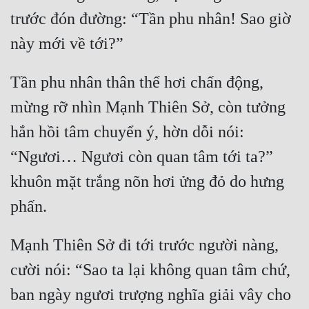
Đô Thị
trước đón đường: “Tần phu nhân! Sao giờ 
Đông Phương
Đông Phương Huyền Huyễn
Tần phu nhân thân thể hơi chấn động, 
Đồng Nhân
mừng rỡ nhìn Mạnh Thiên Sở, còn tưởng 
hắn hồi tâm chuyển ý, hờn dỗi nói: 
Cẩu Đạo Trường Sinh
“Ngươi… Ngươi còn quan tâm tới ta?” 
Ngự Thú
khuôn mặt trắng nõn hơi ửng đỏ do hưng 
Truyện Nam
Truyện Nữ
Mạnh Thiên Sở đi tới trước người nàng, 
Vô Địch Lưu
cười nói: “Sao ta lại không quan tâm chứ, 
Xây Dựng Thế Lực
ban ngày ngươi trượng nghĩa giải vây cho 
Đam Mỹ