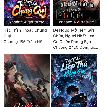
khoảng 4 giờ trước
khoảng 4 giờ trước
Hắc Thần Thoại: Chung
Để Ngươi Mở Tiệm Sửa
Quỷ
Chữa, Ngươi Nhấc Lên
Chương 185 Trảm Hồn Đao Cơ Trương Ngưng Dao
Cơ Chiến Phong Bạo
Chương 2420 Công tích vĩ đại!! Cơ Tu Chi Thần?!