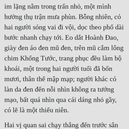
im lặng nằm trong trấn nhỏ, một mình 
Quân Sự
hưởng thụ trận mưa phùn. Bỗng nhiên, có 
Sảng Văn
hai người sóng vai đi vội, dọc theo phố dài 
Sắc
bước nhanh chạy tới. Eo dắt Hoành Đao, 
Sủng
giày đen áo đen mũ đen, trên mũ cắm lông 
Thanh Xuân
chim Khổng Tước, trang phục đều làm bộ 
Tiên Hiệp
khoái, một trong hai người tuổi đã bốn 
mươi, thân thể mập mạp; người khác có 
Tiểu Thuyết
làn da đen đến nỗi nhìn không ra tướng 
Trinh Thám
mạo, bất quá nhìn qua cái dáng nhỏ gầy, 
Triều Đấu
có lẽ là một thiếu niên.
Trùng Sinh
Hai vị quan sai chạy thẳng đến trước sân 
Trọng Sinh