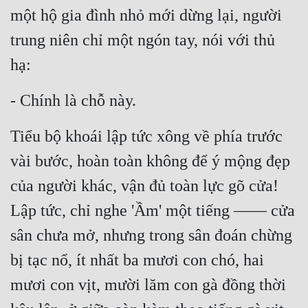
một hộ gia đình nhỏ mới dừng lại, người 
Tu Chân
trung niên chỉ một ngón tay, nói với thủ 
Tu Tiên
hạ:
Tội Phạm
- Chính là chỗ này.
Vô Địch
Võ Hiệp
Tiểu bộ khoái lập tức xông về phía trước 
Võng Du
vài bước, hoàn toàn không để ý mộng đẹp 
Xuyên Không
của người khác, vận đủ toàn lực gõ cửa! 
Lập tức, chỉ nghe 'Ầm' một tiếng —— cửa 
Xuyên Nhanh
sân chưa mở, nhưng trong sân đoán chừng 
Xuyên Sách
bị tạc nổ, ít nhất ba mươi con chó, hai 
Xuyên Thư
mươi con vịt, mười lăm con gà đồng thời 
Điền Văn