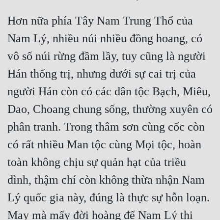
Hài Hước
Hơn nữa phía Tây Nam Trung Thổ của 
Hệ Thống
Nam Lý, nhiều núi nhiều đồng hoang, có 
Học Đường
vô số núi rừng đầm lầy, tuy cũng là người 
Khoa Huyễn
Hán thống trị, nhưng dưới sự cai trị của 
Khoa Huyễn Không Gian
người Hán còn có các dân tộc Bạch, Miêu, 
Kinh Dị
Dao, Choang chung sống, thường xuyên có 
Kiếm Hiệp
phân tranh. Trong thâm sơn cùng cốc còn 
Kỳ Huyễn
có rất nhiều Man tộc cùng Mọi tộc, hoàn 
toàn không chịu sự quản hạt của triều 
Kỳ Ảo
đình, thậm chí còn không thừa nhận Nam 
Linh Dị
Lý quốc gia này, đúng là thực sự hỗn loạn. 
Làm Giàu
May mà mấy đời hoàng đế Nam Lý thi 
Lịch Sử