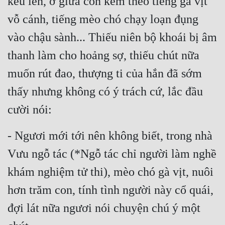
kêu lên, ở giữa còn kèm theo tiếng gà vịt 
Đô Thị
vỗ cánh, tiếng mèo chó chạy loạn đụng 
Đông Phương
vào chậu sành... Thiếu niên bộ khoái bị âm 
Đông Phương Huyền Huyễn
thanh làm cho hoảng sợ, thiếu chút nữa 
Đồng Nhân
muốn rút đao, thượng ti của hắn đã sớm 
thấy nhưng không có ý trách cứ, lắc đầu 
Cẩu Đạo Trường Sinh
cười nói:
Ngự Thú
- Ngươi mới tới nên không biết, trong nhà 
Truyện Nam
Vưu ngỗ tác (*Ngỗ tác chỉ người làm nghề 
Truyện Nữ
khám nghiệm tử thi), mèo chó gà vịt, nuôi 
Vô Địch Lưu
hơn trăm con, tính tình người này cổ quái, 
Xây Dựng Thế Lực
đợi lát nữa ngươi nói chuyện chú ý một 
Đam Mỹ