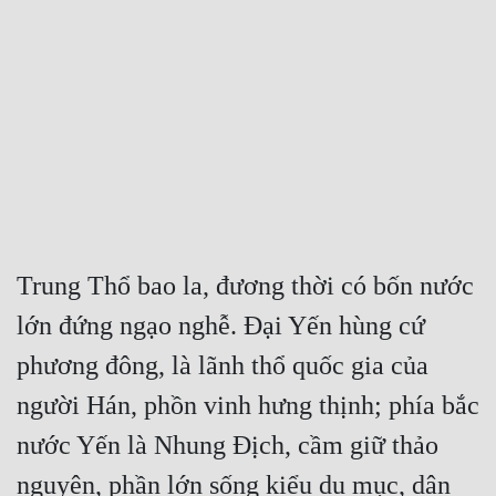
Free
Hậu Cung
Truyện Convert
Truyện Dịch
Truyện Nhập Môn
Truyện ngắn
Trung Thổ bao la, đương thời có bốn nước 
Xa Lộ Dịch
lớn đứng ngạo nghễ. Đại Yến hùng cứ 
phương đông, là lãnh thổ quốc gia của 
Cung Đấu
người Hán, phồn vinh hưng thịnh; phía bắc 
Cạnh Kỹ
nước Yến là Nhung Địch, cầm giữ thảo 
Cổ Tiên Hiệp
nguyên, phần lớn sống kiểu du mục, dân 