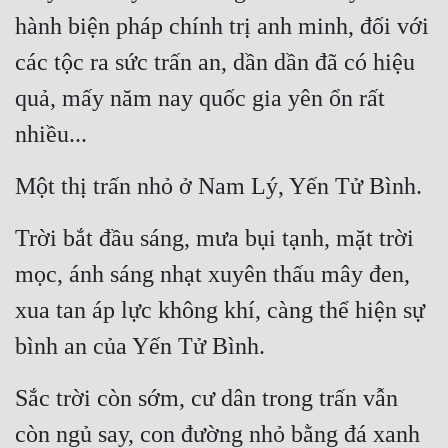
hành biện pháp chính trị anh minh, đối với 
Mưu Mô
các tộc ra sức trấn an, dần dần đã có hiệu 
Mạt Thế
quả, mấy năm nay quốc gia yên ổn rất 
Mỹ Thực
nhiều...
Ngôn Tình
Một thị trấn nhỏ ở Nam Lý, Yến Tử Bình.
Ngược
Trời bắt đầu sáng, mưa bụi tạnh, mặt trời 
Nữ Cường
mọc, ánh sáng nhạt xuyên thấu mây đen, 
Nữ Phụ
xua tan áp lực không khí, càng thể hiện sự 
Phong Thủy - Tâm Linh
bình an của Yến Tử Bình.
Phương Tây
Sắc trời còn sớm, cư dân trong trấn vẫn 
Phản Phái
còn ngủ say, con đường nhỏ bằng đá xanh 
Quan Trường