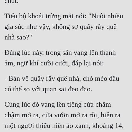
chút.
Đẹp
Tiểu bộ khoái trừng mắt nói: "Nuôi nhiều 
Đẹp Hiệp
gia súc như vậy, không sợ quấy rầy quê 
nhà sao?"
Tính Cách Nhân Vật :
Cơ Trí
Đúng lúc này, trong sân vang lên thanh 
âm, ngữ khí cười cười, đáp lại nói:
Sát Phạt Quyết Đoán
Vô Sỉ
- Bàn về quấy rầy quê nhà, chó mèo đâu 
Điềm Đạm
có thể so với quan sai đeo đao.
Cùng lúc đó vang lên tiếng cửa chầm 
chậm mở ra, cửa vườn mở ra rồi, hiện ra 
một người thiếu niên áo xanh, khoảng 14, 