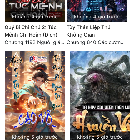
khoảng 4 giờ trước
khoảng 4 giờ trước
Quỷ Bí Chi Chủ 2: Túc
Tùy Thân Liệp Thú
Mệnh Chi Hoàn (Dịch)
Không Gian
Chương 1192 Người giám thị
Chương 840 Các cường giả Hằng Tinh cấp khác đâu?
khoảng 5 giờ trước
khoảng 5 giờ trước