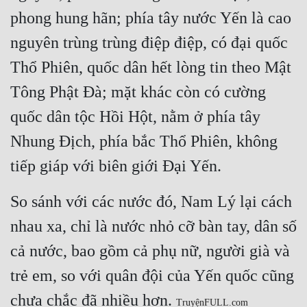
Cổ Đại
phong hung hãn; phía tây nước Yến là cao 
Du Hí
nguyên trùng trùng điệp điệp, có đại quốc 
Thổ Phiên, quốc dân hết lòng tin theo Mật 
Dã Sử
Tông Phật Đà; mặt khác còn có cường 
Dị Giới
quốc dân tộc Hồi Hột, nằm ở phía tây 
Dị Năng
Nhung Địch, phía bắc Thổ Phiên, không 
Gia Đấu
tiếp giáp với biên giới Đại Yến.
Góc Nhìn Nam
So sánh với các nước đó, Nam Lý lại cách 
Góc Nhìn Nữ
nhau xa, chỉ là nước nhỏ cỡ bàn tay, dân số 
Huyền Huyễn
cả nước, bao gồm cả phụ nữ, người già và 
Huyền Nghi
trẻ em, so với quân đội của Yến quốc cũng 
Huyền Ảo
chưa chắc đã nhiều hơn. 
TruyệnFULL.com