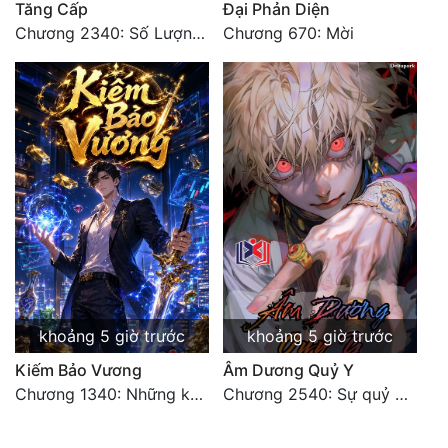
Tăng Cấp
Đại Phản Diện
Chương 2340: Số Lượng Bất Túc!
Chương 670: Mời
khoảng 5 giờ trước
khoảng 5 giờ trước
Kiếm Bảo Vương
Âm Dương Quỷ Y
Chương 1340: Những kẻ cướp có cánh
Chương 2540: Sự quỷ dị của Lý Trường Phong