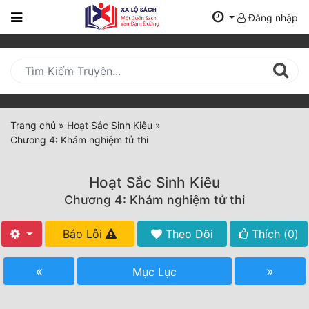
Đăng nhập
Trang
Chủ
Mới
Cập
Nhật
Trang chủ
»
Hoạt Sắc Sinh Kiêu
»
(current)
Chương 4: Khám nghiệm tử thi
BXH
Thể Loại
Hoạt Sắc Sinh Kiêu
Chương 4: Khám nghiệm tử thi
Tất Cả
Báo Lỗi
Theo Dõi
Thích (
0
)
Truyện Mới Ra
Mục Lục
Hoàn Thành