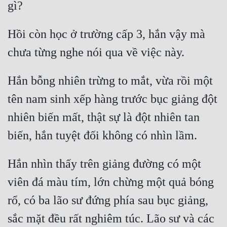
Đô Thị
Đông Phương
Hồi còn học ở trường cấp 3, hắn vậy mà 
Đông Phương Huyền Huyễn
Đồng Nhân
Hắn bỗng nhiên trừng to mắt, vừa rồi một 
tên nam sinh xếp hàng trước bục giảng đột 
Cẩu Đạo Trường Sinh
nhiên biến mất, thật sự là đột nhiên tan 
Ngự Thú
Truyện Nam
Hắn nhìn thấy trên giảng đường có một 
Truyện Nữ
viên đá màu tím, lớn chừng một quả bóng 
Vô Địch Lưu
rổ, có ba lão sư đứng phía sau bục giảng, 
Xây Dựng Thế Lực
sắc mặt đều rất nghiêm túc. Lão sư và các 
Đam Mỹ