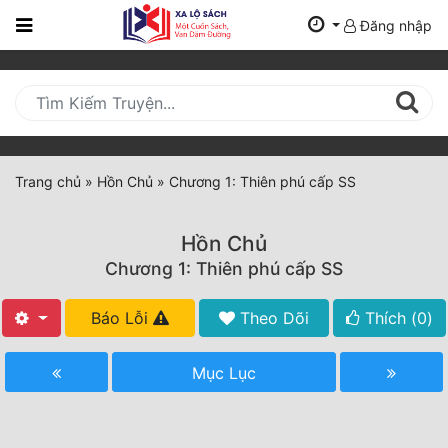
Đăng nhập
Trang
Chủ
Mới
Cập
Nhật
Trang chủ
»
Hồn Chủ
»
Chương 1: Thiên phú cấp SS
(current)
BXH
Hồn Chủ
Thể Loại
Chương 1: Thiên phú cấp SS
Báo Lỗi
Theo Dõi
Thích (
0
)
Tất Cả
Truyện Mới Ra
Mục Lục
Hoàn Thành