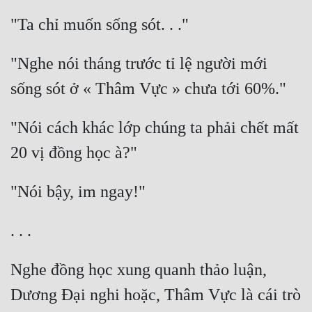
Tu Chân
Tu Tiên
"Nghe nói tháng trước tỉ lệ người mới 
Tội Phạm
Vô Địch
"Nói cách khác lớp chúng ta phải chết mất 
Võ Hiệp
Võng Du
Xuyên Không
Xuyên Nhanh
Xuyên Sách
Xuyên Thư
Nghe đồng học xung quanh thảo luận, 
Dương Đại nghi hoặc, Thâm Vực là cái trò 
Điền Văn