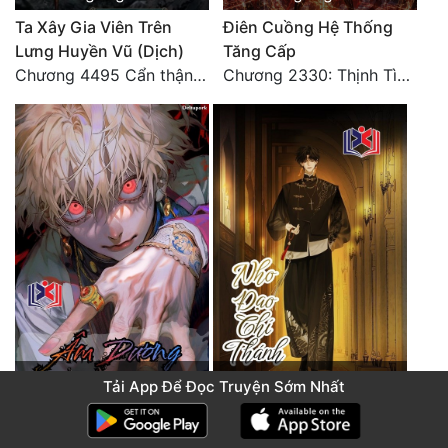
Ta Xây Gia Viên Trên
Điên Cuồng Hệ Thống
Lưng Huyền Vũ (Dịch)
Tăng Cấp
Chương 4495 Cẩn thận một chút vẫn là tốt.
Chương 2330: Thịnh Tình Mời Chào
khoảng 4 giờ trước
khoảng 4 giờ trước
Tải App Để Đọc Truyện Sớm Nhất
Âm Dương Quỷ Y
Nho Đạo Chí Thánh
Chương 2530: Chết Như Thế Nào
Chương 2130: Tứ Hung Cổ Yêu