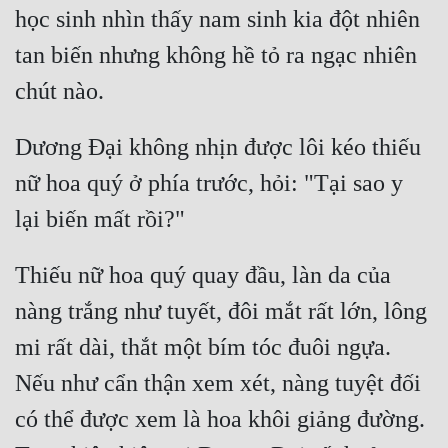
học sinh nhìn thấy nam sinh kia đột nhiên 
Đẹp
tan biến nhưng không hề tỏ ra ngạc nhiên 
Đẹp Hiệp
Tính Cách Nhân Vật :
Dương Đại không nhịn được lôi kéo thiếu 
Cơ Trí
nữ hoa quý ở phía trước, hỏi: "Tại sao y 
Sát Phạt Quyết Đoán
Vô Sỉ
Thiếu nữ hoa quý quay đầu, làn da của 
Điềm Đạm
nàng trắng như tuyết, đôi mắt rất lớn, lông 
mi rất dài, thắt một bím tóc đuôi ngựa. 
Nếu như cẩn thận xem xét, nàng tuyệt đối 
có thể được xem là hoa khôi giảng đường. 