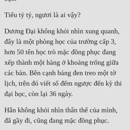
Cổ Đại
Du Hí
Dã Sử
Dương Đại không khỏi nhìn xung quanh, 
Dị Giới
đây là một phòng học của trường cấp 3, 
Dị Năng
hơn 50 tên học trò mặc đồng phục đang 
xếp thành một hàng ở khoảng trống giữa 
Gia Đấu
các bàn. Bên cạnh bảng đen treo một tờ 
Góc Nhìn Nam
lịch, trên đó viết số đếm ngược đến kỳ thi 
Góc Nhìn Nữ
Huyền Huyễn
Huyền Nghi
Hắn không khỏi nhìn thân thể của mình, 
Huyền Ảo