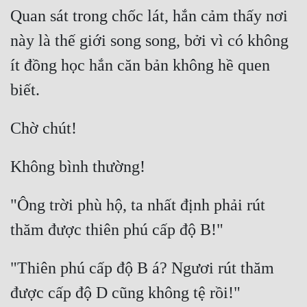
Quan sát trong chốc lát, hắn cảm thấy nơi 
Quân Sự
này là thế giới song song, bởi vì có không 
Sảng Văn
ít đồng học hắn căn bản không hề quen 
Sắc
Sủng
Thanh Xuân
Tiên Hiệp
Tiểu Thuyết
"Ông trời phù hộ, ta nhất định phải rút 
Trinh Thám
Triều Đấu
"Thiên phú cấp độ B á? Ngươi rút thăm 
Trùng Sinh
Trọng Sinh