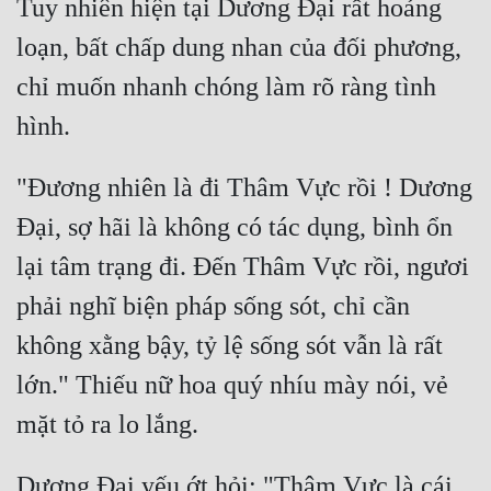
Tuy nhiên hiện tại Dương Đại rất hoảng 
loạn, bất chấp dung nhan của đối phương, 
chỉ muốn nhanh chóng làm rõ ràng tình 
"Đương nhiên là đi Thâm Vực rồi ! Dương 
Đại, sợ hãi là không có tác dụng, bình ổn 
lại tâm trạng đi. Đến Thâm Vực rồi, ngươi 
phải nghĩ biện pháp sống sót, chỉ cần 
không xằng bậy, tỷ lệ sống sót vẫn là rất 
lớn." Thiếu nữ hoa quý nhíu mày nói, vẻ 
Dương Đại yếu ớt hỏi: "Thâm Vực là cái 