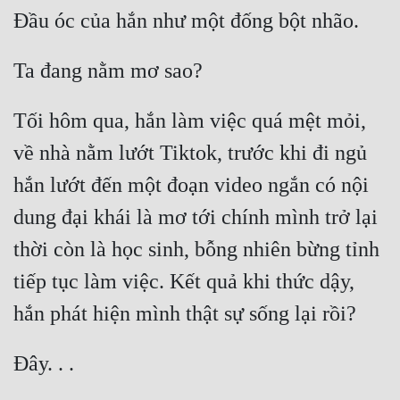
Hài Hước
Hệ Thống
Học Đường
Khoa Huyễn
Tối hôm qua, hắn làm việc quá mệt mỏi, 
Khoa Huyễn Không Gian
về nhà nằm lướt Tiktok, trước khi đi ngủ 
hắn lướt đến một đoạn video ngắn có nội 
Kinh Dị
dung đại khái là mơ tới chính mình trở lại 
Kiếm Hiệp
thời còn là học sinh, bỗng nhiên bừng tỉnh 
Kỳ Huyễn
tiếp tục làm việc. Kết quả khi thức dậy, 
Kỳ Ảo
Linh Dị
Làm Giàu
Lịch Sử