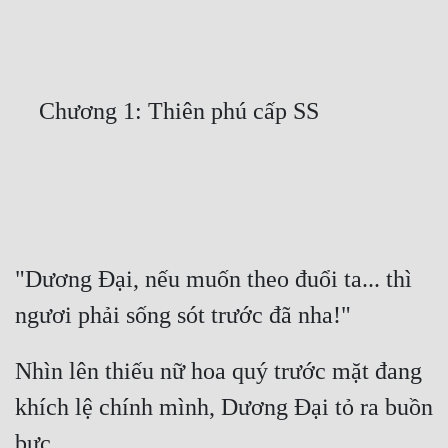
Free
Hậu Cung
Truyện Convert
Truyện Dịch
Truyện Nhập Môn
Truyện ngắn
Xa Lộ Dịch
"Dương Đại, nếu muốn theo đuổi ta... thì 
Cung Đấu
Nhìn lên thiếu nữ hoa quý trước mặt đang 
Cạnh Kỹ
khích lệ chính mình, Dương Đại tỏ ra buồn 
Cổ Tiên Hiệp