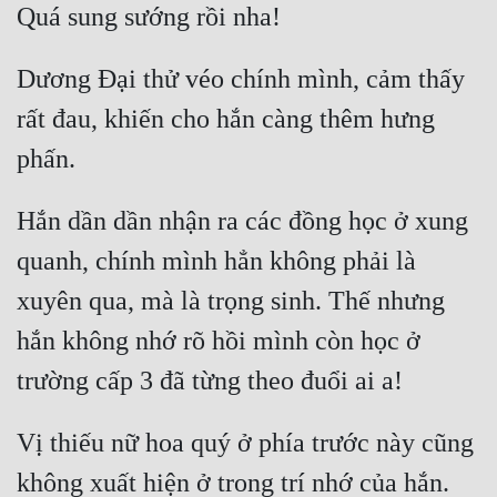
Mưu Mô
Dương Đại thử véo chính mình, cảm thấy 
Mạt Thế
rất đau, khiến cho hắn càng thêm hưng 
Mỹ Thực
Ngôn Tình
Hắn dần dần nhận ra các đồng học ở xung 
Ngược
quanh, chính mình hẳn không phải là 
Nữ Cường
xuyên qua, mà là trọng sinh. Thế nhưng 
Nữ Phụ
hắn không nhớ rõ hồi mình còn học ở 
Phong Thủy - Tâm Linh
Phương Tây
Vị thiếu nữ hoa quý ở phía trước này cũng 
Phản Phái
không xuất hiện ở trong trí nhớ của hắn. 
Quan Trường