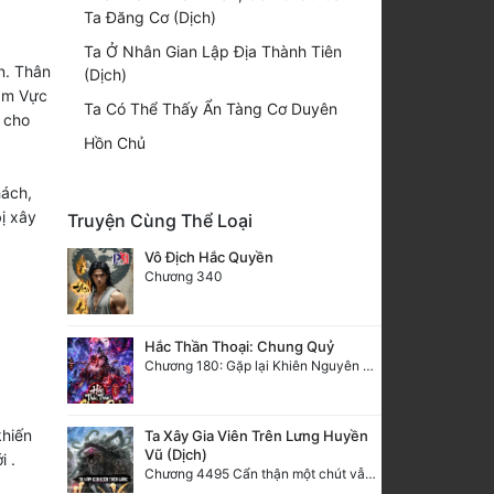
Ta Đăng Cơ (Dịch)
Ta Ở Nhân Gian Lập Địa Thành Tiên
n. Thân
(Dịch)
hâm Vực
Ta Có Thể Thấy Ẩn Tàng Cơ Duyên
 cho
Hồn Chủ
ách,
ị xây
Truyện Cùng Thể Loại
Vô Địch Hắc Quyền
Chương 340
Hắc Thần Thoại: Chung Quỷ
Chương 180: Gặp lại Khiên Nguyên Phượng
khiến
Ta Xây Gia Viên Trên Lưng Huyền
Vũ (Dịch)
i .
Chương 4495 Cẩn thận một chút vẫn là tốt.