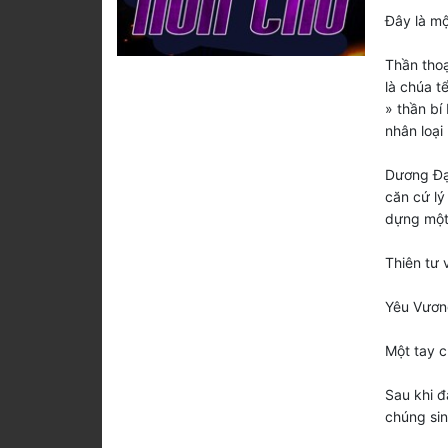
Đây là mộ
Thần thoạ
là chúa t
» thần bí
nhân loại 
Dương Đạ
căn cứ lý
dựng một 
Thiên tư 
Yêu Vương
Một tay c
Sau khi đ
chúng sin