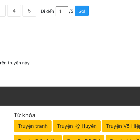
3
4
5
Đi đến
/5
Go!
trên truyện này
Từ khóa
Truyện tranh
Truyện Kỳ Huyễn
Truyện Võ Hiệ