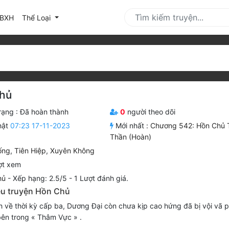
urrent)
BXH
Thể Loại
hủ
rạng :
Đã hoàn thành
0
người theo dõi
hật
07:23 17-11-2023
Mới nhất :
Chương 542: Hồn Chủ 
Thần (Hoàn)
ống
,
Tiên Hiệp
,
Xuyên Không
ợt xem
hủ
-
Xếp hạng:
2.5
/
5
-
1
Lượt đánh giá.
iệu truyện Hồn Chủ
h về thời kỳ cấp ba, Dương Đại còn chưa kịp cao hứng đã bị vội vã p
bên trong « Thâm Vực » .