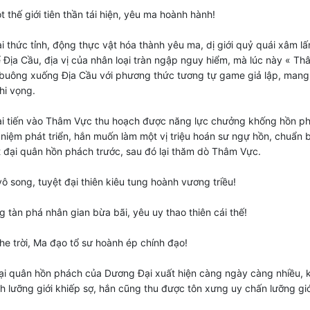
t thế giới tiên thần tái hiện, yêu ma hoành hành!
i thức tỉnh, động thực vật hóa thành yêu ma, dị giới quỷ quái xâm lấ
ể Địa Cầu, địa vị của nhân loại tràn ngập nguy hiểm, mà lúc này « T
 buông xuống Địa Cầu với phương thức tương tự game giả lập, mang
hi vọng.
i tiến vào Thâm Vực thu hoạch được năng lực chưởng khống hồn ph
 niệm phát triển, hắn muốn làm một vị triệu hoán sư ngự hồn, chuẩn b
đại quân hồn phách trước, sau đó lại thăm dò Thâm Vực.
vô song, tuyệt đại thiên kiêu tung hoành vương triều!
 tàn phá nhân gian bừa bãi, yêu uy thao thiên cái thế!
he trời, Ma đạo tổ sư hoành ép chính đạo!
ại quân hồn phách của Dương Đại xuất hiện càng ngày càng nhiều, 
h lưỡng giới khiếp sợ, hắn cũng thu được tôn xưng uy chấn lưỡng giớ