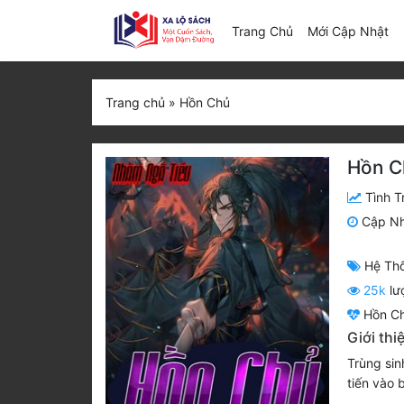
(c
Trang Chủ
Mới Cập Nhật
Trang chủ
»
Hồn Chủ
Hồn C
Tình T
Cập N
Hệ Th
25k
lư
Hồn C
Giới th
Trùng sin
tiến vào 