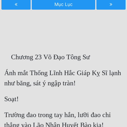
Mục Lục
Free
Hậu Cung
Truyện Convert
Truyện Dịch
Truyện Nhập Môn
Truyện ngắn
Ánh mắt Thống Lĩnh Hắc Giáp Kỵ Sĩ lạnh 
Xa Lộ Dịch
Cung Đấu
Cạnh Kỹ
Trường đao trong tay hắn, lưỡi đao chỉ 
Cổ Tiên Hiệp