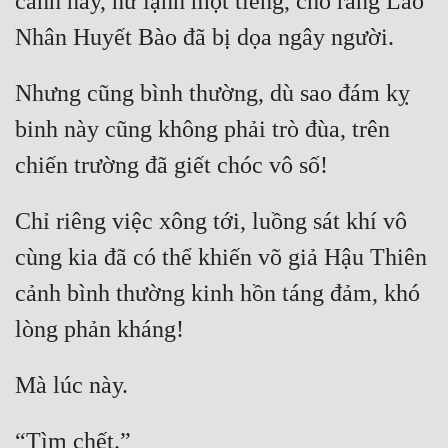
cảnh này, hừ lạnh một tiếng, cho rằng Lão 
Tu Chân
Tu Tiên
Nhưng cũng bình thường, dù sao đám kỵ 
Tội Phạm
binh này cũng không phải trò đùa, trên 
Vô Địch
Võ Hiệp
Chỉ riêng việc xông tới, luồng sát khí vô 
Võng Du
cùng kia đã có thể khiến võ giả Hậu Thiên 
Xuyên Không
cảnh bình thường kinh hồn táng đảm, khó 
Xuyên Nhanh
Xuyên Sách
Xuyên Thư
Điền Văn