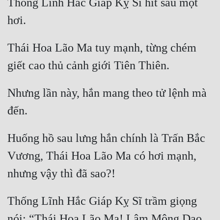
Thống Lĩnh Hắc Giáp Kỵ Sĩ hít sâu một 
Thái Hoa Lão Ma tuy mạnh, từng chém 
Nhưng lần này, hắn mang theo tử lệnh mà 
Huống hồ sau lưng hắn chính là Trấn Bắc 
Vương, Thái Hoa Lão Ma có hơi mạnh, 
Thống Lĩnh Hắc Giáp Kỵ Sĩ trầm giọng 
nói: “Thái Hoa Lão Ma! Lâm Mộng Dao 