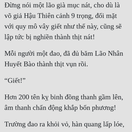
Đừng nói một lão già mục nát, cho dù là 
Mưu Mô
võ giả Hậu Thiên cảnh 9 trọng, đối mặt 
Mạt Thế
với quy mô vây giết như thế này, cũng sẽ 
Mỹ Thực
Ngôn Tình
Mỗi người một đao, đã đủ băm Lão Nhân 
Ngược
Nữ Cường
Nữ Phụ
Phong Thủy - Tâm Linh
Hơn 200 tên kỵ binh đồng thanh gầm lên, 
Phương Tây
Phản Phái
Trường đao ra khỏi vỏ, hàn quang lấp lóe, 
Quan Trường