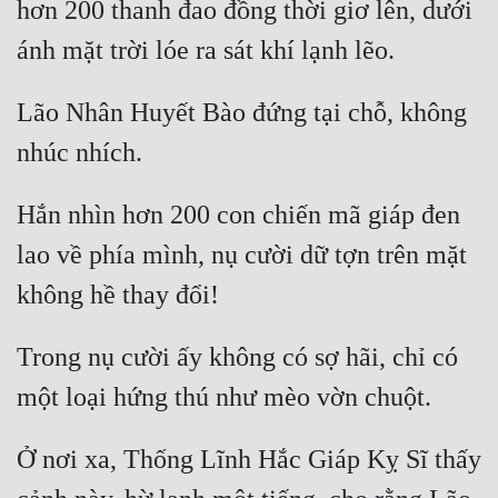
hơn 200 thanh đao đồng thời giơ lên, dưới 
Quân Sự
Sảng Văn
Lão Nhân Huyết Bào đứng tại chỗ, không 
Sắc
Sủng
Hắn nhìn hơn 200 con chiến mã giáp đen 
Thanh Xuân
lao về phía mình, nụ cười dữ tợn trên mặt 
Tiên Hiệp
Tiểu Thuyết
Trinh Thám
Trong nụ cười ấy không có sợ hãi, chỉ có 
Triều Đấu
Trùng Sinh
Ở nơi xa, Thống Lĩnh Hắc Giáp Kỵ Sĩ thấy 
Trọng Sinh