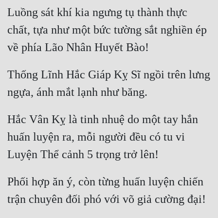
Hài Hước
Luồng sát khí kia ngưng tụ thành thực 
Hệ Thống
chất, tựa như một bức tường sắt nghiền ép 
Học Đường
Khoa Huyễn
Thống Lĩnh Hắc Giáp Kỵ Sĩ ngồi trên lưng 
Khoa Huyễn Không Gian
Kinh Dị
Hắc Vân Kỵ là tinh nhuệ do một tay hắn 
Kiếm Hiệp
huấn luyện ra, mỗi người đều có tu vi 
Kỳ Huyễn
Kỳ Ảo
Linh Dị
Phối hợp ăn ý, còn từng huấn luyện chiến 
Làm Giàu
Lịch Sử