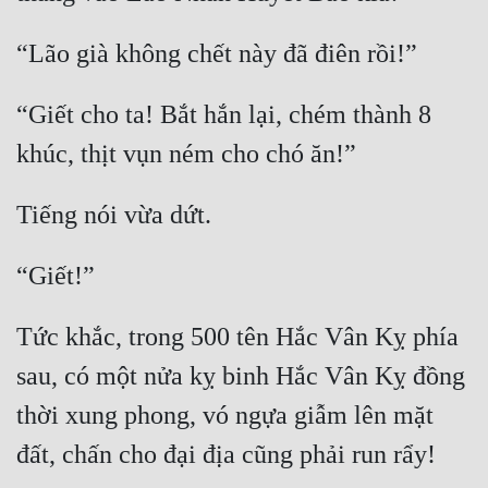
Cổ Đại
Du Hí
Dã Sử
“Giết cho ta! Bắt hắn lại, chém thành 8 
Dị Giới
Dị Năng
Gia Đấu
Góc Nhìn Nam
Góc Nhìn Nữ
Tức khắc, trong 500 tên Hắc Vân Kỵ phía 
Huyền Huyễn
sau, có một nửa kỵ binh Hắc Vân Kỵ đồng 
Huyền Nghi
thời xung phong, vó ngựa giẫm lên mặt 
Huyền Ảo