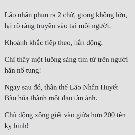
Đô Thị
Lão nhân phun ra 2 chữ, giọng không lớn, 
Đông Phương
Đông Phương Huyền Huyễn
Đồng Nhân
Chỉ thấy một luồng sáng tím từ trên người 
Cẩu Đạo Trường Sinh
Ngự Thú
Ngay sau đó, thân thể Lão Nhân Huyết 
Truyện Nam
Truyện Nữ
Vô Địch Lưu
Chủ động xông giết vào giữa hơn 200 tên 
Xây Dựng Thế Lực
Đam Mỹ