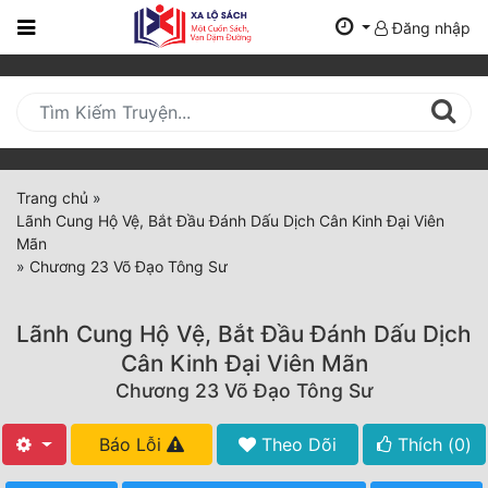
Đăng nhập
Trang
Chủ
Mới
Cập
Nhật
Trang chủ
»
(current)
Lãnh Cung Hộ Vệ, Bắt Đầu Đánh Dấu Dịch Cân Kinh Đại Viên
BXH
Mãn
»
Chương 23 Võ Đạo Tông Sư
Thể Loại
Lãnh Cung Hộ Vệ, Bắt Đầu Đánh Dấu Dịch
Tất Cả
Cân Kinh Đại Viên Mãn
Chương 23 Võ Đạo Tông Sư
Truyện Mới Ra
Hoàn Thành
Báo Lỗi
Theo Dõi
Thích (
0
)