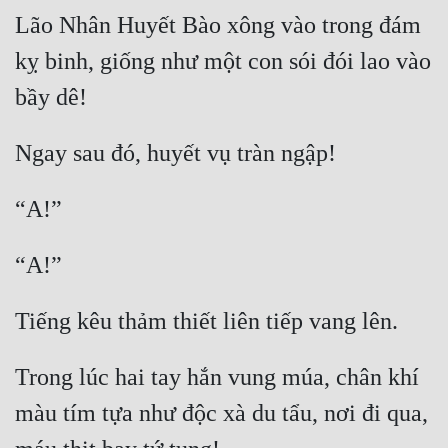
Lão Nhân Huyết Bào xông vào trong đám 
Đẹp
kỵ binh, giống như một con sói đói lao vào 
Đẹp Hiệp
Tính Cách Nhân Vật :
Cơ Trí
Sát Phạt Quyết Đoán
Vô Sỉ
Điềm Đạm
Trong lúc hai tay hắn vung múa, chân khí 
màu tím tựa như độc xà du tẩu, nơi đi qua, 