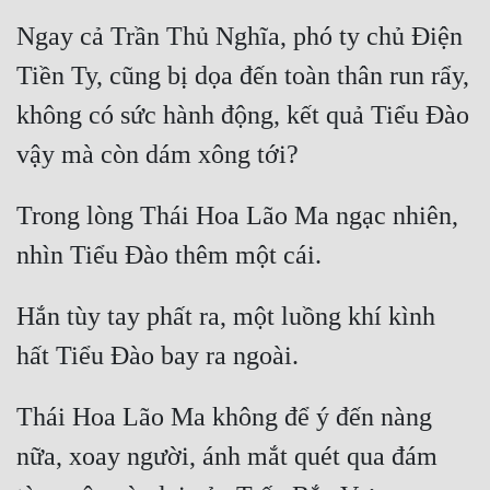
Ngay cả Trần Thủ Nghĩa, phó ty chủ Điện 
Mưu Mô
Tiền Ty, cũng bị dọa đến toàn thân run rẩy, 
Mạt Thế
không có sức hành động, kết quả Tiểu Đào 
Mỹ Thực
Ngôn Tình
Trong lòng Thái Hoa Lão Ma ngạc nhiên, 
Ngược
Nữ Cường
Nữ Phụ
Hắn tùy tay phất ra, một luồng khí kình 
Phong Thủy - Tâm Linh
Phương Tây
Thái Hoa Lão Ma không để ý đến nàng 
Phản Phái
nữa, xoay người, ánh mắt quét qua đám 
Quan Trường