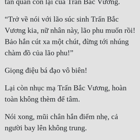
Quân Sự
“Trở về nói với lão súc sinh Trấn Bắc 
Sảng Văn
Vương kia, nữ nhân này, lão phu muốn rồi! 
Sắc
Bảo hắn cút xa một chút, đừng tới nhúng 
Sủng
Thanh Xuân
Tiên Hiệp
Tiểu Thuyết
Lại còn nhục mạ Trấn Bắc Vương, hoàn 
Trinh Thám
Triều Đấu
Nói xong, mũi chân hắn điểm nhẹ, cả 
Trùng Sinh
Trọng Sinh