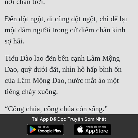
Đến đột ngột, đi cũng đột ngột, chỉ để lại 
một đám người trong cứ điểm chấn kinh 
Tiểu Đào lao đến bên cạnh Lâm Mộng 
Dao, quỳ dưới đất, nhìn hô hấp bình ổn 
của Lâm Mộng Dao, nước mắt ào một 
Tải App Để Đọc Truyện Sớm Nhất
Nàng ngẩng đầu, nhìn về hướng Thái Hoa 
Lão Ma biến mất, trong mắt tràn đầy khó 