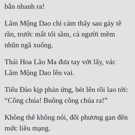
Hài Hước
Hệ Thống
Lâm Mộng Dao chỉ cảm thấy sau gáy tê 
Học Đường
rần, trước mắt tối sầm, cả người mềm 
Khoa Huyễn
Khoa Huyễn Không Gian
Thái Hoa Lão Ma đưa tay vớt lấy, vác 
Kinh Dị
Kiếm Hiệp
Kỳ Huyễn
Tiểu Đào kịp phản ứng, hét lên rồi lao tới: 
Kỳ Ảo
Linh Dị
Không thể không nói, đối phương gan đến 
Làm Giàu
Lịch Sử