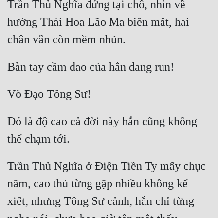
Trần Thủ Nghĩa đứng tại chỗ, nhìn về 
Đô Thị
hướng Thái Hoa Lão Ma biến mất, hai 
Đông Phương
Đông Phương Huyền Huyễn
Đồng Nhân
Cẩu Đạo Trường Sinh
Đó là độ cao cả đời này hắn cũng không 
Ngự Thú
Truyện Nam
Truyện Nữ
Trần Thủ Nghĩa ở Điện Tiền Ty mấy chục 
Vô Địch Lưu
năm, cao thủ từng gặp nhiều không kể 
Xây Dựng Thế Lực
xiết, nhưng Tông Sư cảnh, hắn chỉ từng 
Đam Mỹ