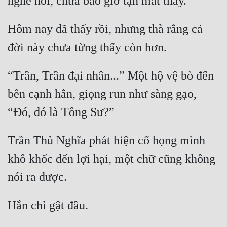
Đẹp
Hôm nay đã thấy rồi, nhưng thà rằng cả 
Đẹp Hiệp
Tính Cách Nhân Vật :
“Trần, Trần đại nhân...” Một hộ vệ bò đến 
Cơ Trí
bên cạnh hắn, giọng run như sàng gạo, 
Sát Phạt Quyết Đoán
Vô Sỉ
Trần Thủ Nghĩa phát hiện cổ họng mình 
Điềm Đạm
khô khốc đến lợi hại, một chữ cũng không 