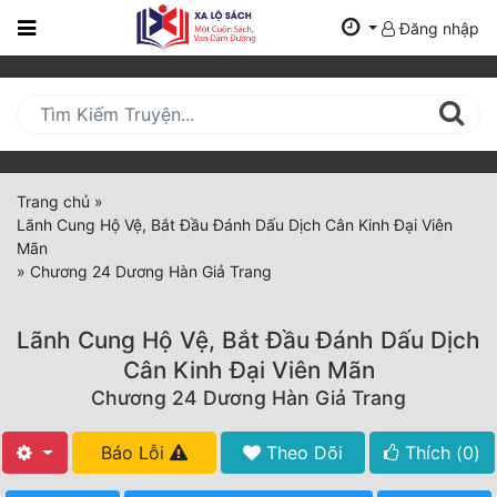
Đăng nhập
Trang
Chủ
Mới
Cập
Nhật
Trang chủ
»
(current)
Lãnh Cung Hộ Vệ, Bắt Đầu Đánh Dấu Dịch Cân Kinh Đại Viên
BXH
Mãn
»
Chương 24 Dương Hàn Giả Trang
Thể Loại
Lãnh Cung Hộ Vệ, Bắt Đầu Đánh Dấu Dịch
Tất Cả
Cân Kinh Đại Viên Mãn
Chương 24 Dương Hàn Giả Trang
Truyện Mới Ra
Hoàn Thành
Báo Lỗi
Theo Dõi
Thích (
0
)