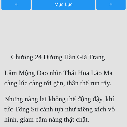
Mục Lục
Free
Hậu Cung
Truyện Convert
Truyện Dịch
Truyện Nhập Môn
Truyện ngắn
Lâm Mộng Dao nhìn Thái Hoa Lão Ma 
Xa Lộ Dịch
Cung Đấu
Nhưng nàng lại không thể động đậy, khí 
tức Tông Sư cảnh tựa như xiềng xích vô 
Cạnh Kỹ
Cổ Tiên Hiệp