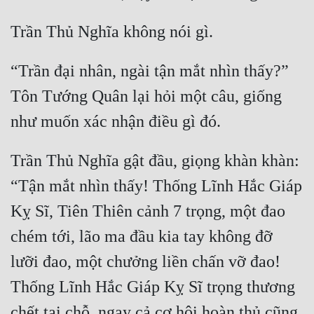
“Trần đại nhân, ngài tận mắt nhìn thấy?” 
Tôn Tướng Quân lại hỏi một câu, giống 
Trần Thủ Nghĩa gật đầu, giọng khàn khàn: 
“Tận mắt nhìn thấy! Thống Lĩnh Hắc Giáp 
Kỵ Sĩ, Tiên Thiên cảnh 7 trọng, một đao 
chém tới, lão ma đầu kia tay không đỡ 
lưỡi đao, một chưởng liền chấn vỡ đao! 
Thống Lĩnh Hắc Giáp Kỵ Sĩ trọng thương 
chết tại chỗ, ngay cả cơ hội hoàn thủ cũng 