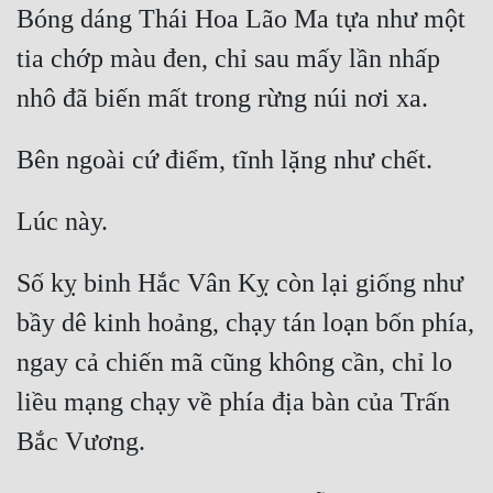
Bóng dáng Thái Hoa Lão Ma tựa như một 
Tu Chân
tia chớp màu đen, chỉ sau mấy lần nhấp 
Tu Tiên
Tội Phạm
Vô Địch
Võ Hiệp
Võng Du
Số kỵ binh Hắc Vân Kỵ còn lại giống như 
Xuyên Không
bầy dê kinh hoảng, chạy tán loạn bốn phía, 
Xuyên Nhanh
ngay cả chiến mã cũng không cần, chỉ lo 
Xuyên Sách
liều mạng chạy về phía địa bàn của Trấn 
Xuyên Thư
Điền Văn