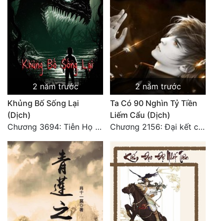
Đẹp
Đẹp Hiệp
Tính Cách Nhân Vật :
Cơ Trí
2 năm trước
2 năm trước
Khủng Bố Sống Lại
Ta Có 90 Nghìn Tỷ Tiền
Sát Phạt Quyết Đoán
(Dịch)
Liếm Cẩu (Dịch)
Vô Sỉ
Chương 3694: Tiễn Họ Đoạn Đường Cuối - Hoàn
Chương 2156: Đại kết cục!!!
Điềm Đạm