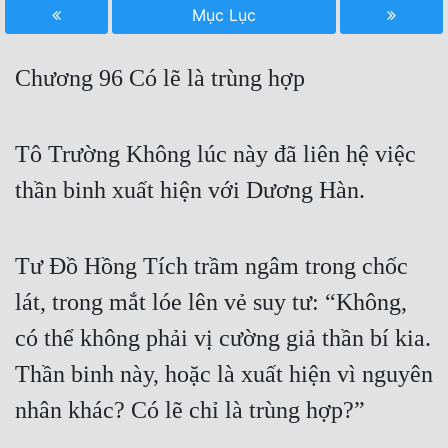
Mục Lục
Free
Hậu Cung
Chương 96 Có lẽ là trùng hợp
Truyện Convert
Truyện Dịch
Tô Trường Không lúc này đã liên hệ việc
thần binh xuất hiện với Dương Hàn.
Truyện Nhập Môn
Truyện ngắn
Tư Đồ Hồng Tích trầm ngâm trong chốc
Xa Lộ Dịch
lát, trong mắt lóe lên vẻ suy tư: “Không,
có thể không phải vị cường giả thần bí kia.
Cung Đấu
Thần binh này, hoặc là xuất hiện vì nguyên
Cạnh Kỹ
nhân khác? Có lẽ chỉ là trùng hợp?”
Cổ Tiên Hiệp