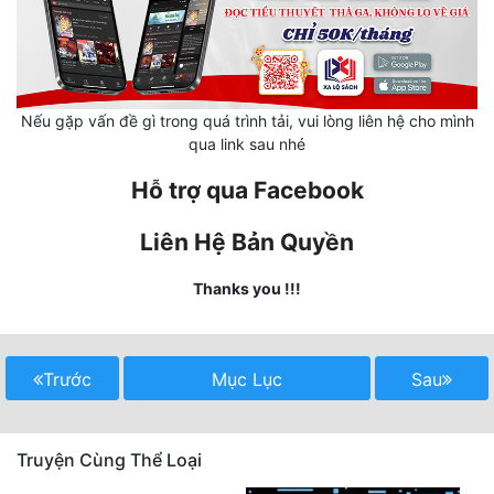
Mưu Mô
Mạt Thế
Nếu gặp vấn đề gì trong quá trình tải, vui lòng liên hệ cho mình
Mỹ Thực
qua link sau nhé
Ngôn Tình
Hỗ trợ qua Facebook
Ngược
Liên Hệ Bản Quyền
Nữ Cường
Thanks you !!!
Nữ Phụ
Phong Thủy - Tâm Linh
Trước
Mục Lục
Sau
Phương Tây
Phản Phái
Truyện Cùng Thể Loại
Quan Trường