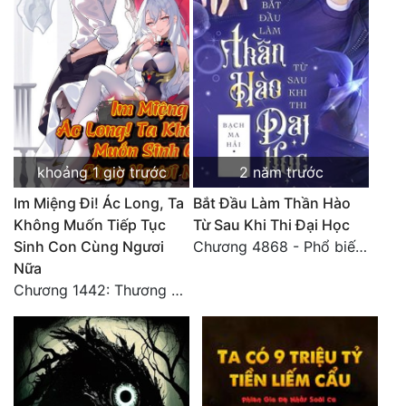
Đô Thị
Đông Phương
Đông Phương Huyền Huyễn
Đồng Nhân
khoảng 1 giờ trước
2 năm trước
Cẩu Đạo Trường Sinh
Im Miệng Đi! Ác Long, Ta
Bắt Đầu Làm Thần Hào
Không Muốn Tiếp Tục
Từ Sau Khi Thi Đại Học
Ngự Thú
Sinh Con Cùng Ngươi
Chương 4868 - Phổ biến Hạ Quốc tệ!
Truyện Nam
Nữa
Chương 1442: Thương Hoành Vạn Vật (9)
Truyện Nữ
Vô Địch Lưu
Xây Dựng Thế Lực
Đam Mỹ