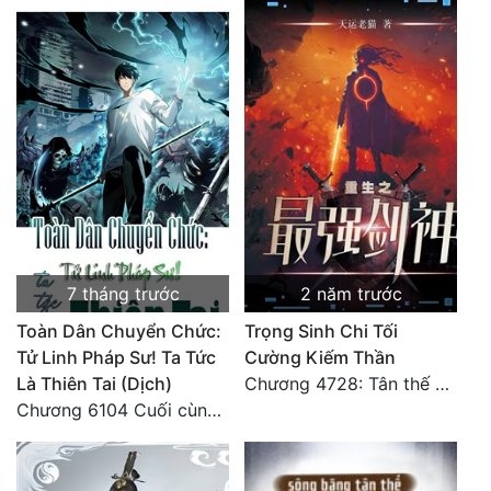
Quân Sự
Sảng Văn
Sắc
Sủng
Thanh Xuân
Tiên Hiệp
7 tháng trước
2 năm trước
Tiểu Thuyết
Toàn Dân Chuyển Chức:
Trọng Sinh Chi Tối
Trinh Thám
Tử Linh Pháp Sư! Ta Tức
Cường Kiếm Thần
Là Thiên Tai (Dịch)
Chương 4728: Tân thế giới (đại kết cục) (10)
Triều Đấu
Chương 6104 Cuối cùng (HẾT)
Trùng Sinh
Trọng Sinh