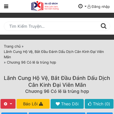
Đăng nhập
Trang
Chủ
Mới
Cập
Nhật
Trang chủ
»
(current)
Lãnh Cung Hộ Vệ, Bắt Đầu Đánh Dấu Dịch Cân Kinh Đại Viên
BXH
Mãn
»
Chương 96 Có lẽ là trùng hợp
Thể Loại
Lãnh Cung Hộ Vệ, Bắt Đầu Đánh Dấu Dịch
Tất Cả
Cân Kinh Đại Viên Mãn
Chương 96 Có lẽ là trùng hợp
Truyện Mới Ra
Hoàn Thành
Báo Lỗi
Theo Dõi
Thích (
0
)