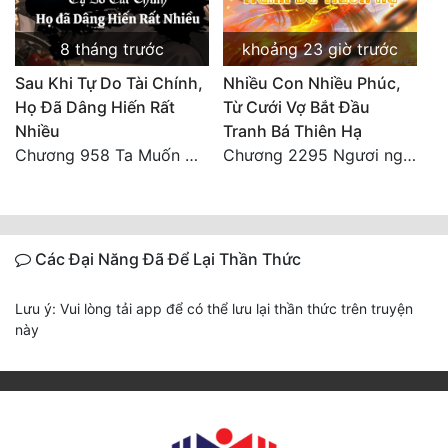
8 tháng trước
khoảng 23 giờ trước
Sau Khi Tự Do Tài Chính,
Nhiều Con Nhiều Phúc,
Họ Đã Dâng Hiến Rất
Từ Cưới Vợ Bắt Đầu
Nhiều
Tranh Bá Thiên Hạ
Chương 958 Ta Muốn Cùng Các Cô Vĩnh Viễn Ở Bên Nhau (2) Hết
Chương 2295 Ngươi nghĩ chuyện Đại Viêm tiên triều làm có thể giấu được thiên hạ sao?
Các Đại Năng Đã Để Lại Thần Thức
Lưu ý: Vui lòng tải app để có thể lưu lại thần thức trên truyện
này