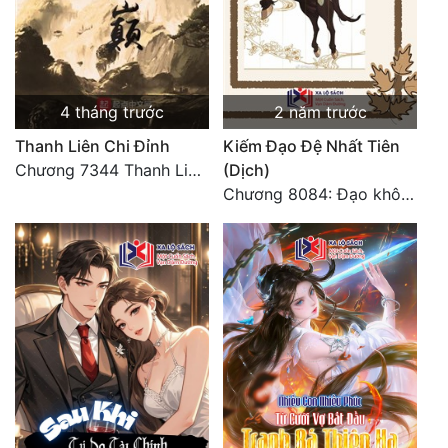
4 tháng trước
2 năm trước
Thanh Liên Chi Đỉnh
Kiếm Đạo Đệ Nhất Tiên
Chương 7344 Thanh Liên đỉnh (Đại kết cục) (2) HẾT.
(Dịch)
Chương 8084: Đạo không bờ bến (Đại kết cục) (10)