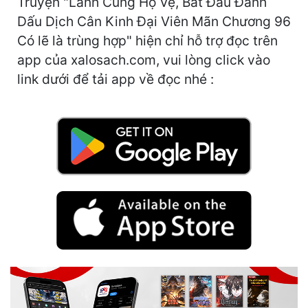
Truyện "Lãnh Cung Hộ Vệ, Bắt Đầu Đánh
Hài Hước
Dấu Dịch Cân Kinh Đại Viên Mãn Chương 96
Hệ Thống
Có lẽ là trùng hợp" hiện chỉ hỗ trợ đọc trên
app của xalosach.com, vui lòng click vào
Học Đường
link dưới để tải app về đọc nhé :
Khoa Huyễn
Khoa Huyễn Không Gian
Kinh Dị
Kiếm Hiệp
Kỳ Huyễn
Kỳ Ảo
Linh Dị
Làm Giàu
Lịch Sử