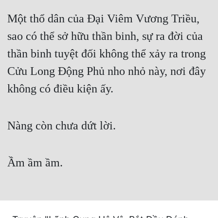
Cổ Đại
Một thổ dân của Đại Viêm Vương Triều,
Du Hí
sao có thể sở hữu thần binh, sự ra đời của
Dã Sử
thần binh tuyệt đối không thể xảy ra trong
Dị Giới
Cửu Long Động Phủ nho nhỏ này, nơi đây
Dị Năng
không có điều kiện ấy.
Gia Đấu
Nàng còn chưa dứt lời.
Góc Nhìn Nam
Góc Nhìn Nữ
Ầm ầm ầm.
Huyền Huyễn
Huyền Nghi
Huyền Ảo