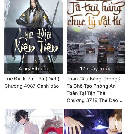
Tu Chân
Tu Tiên
Tội Phạm
Vô Địch
Võ Hiệp
Võng Du
4 ngày trước
12 ngày trước
Lục Địa Kiện Tiên (Dịch)
Toàn Cầu Băng Phong :
Xuyên Không
Chương 4987 Cảnh báo
Ta Chế Tạo Phòng An
Xuyên Nhanh
Toàn Tại Tận Thế
Chương 3749 Thế Đao xuất kích
Xuyên Sách
Xuyên Thư
Điền Văn