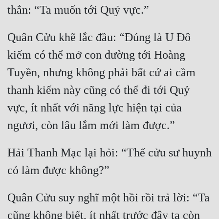
Hài Hước
Hệ Thống
Quân Cửu khẽ lắc đầu: “Đúng là U Đô 
Học Đường
kiếm có thể mở con đường tới Hoàng 
Khoa Huyễn
Tuyền, nhưng không phải bất cứ ai cầm 
Khoa Huyễn Không Gian
thanh kiếm này cũng có thể đi tới Quỷ 
Kinh Dị
vực, ít nhất với năng lực hiện tại của 
Kiếm Hiệp
Kỳ Huyễn
Hải Thanh Mạc lại hỏi: “Thế cửu sư huynh 
Kỳ Ảo
Linh Dị
Quân Cửu suy nghĩ một hồi rồi trả lời: “Ta 
Làm Giàu
cũng không biết, ít nhất trước đây ta còn 
Lịch Sử