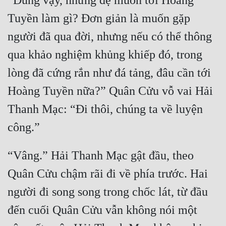
“Đúng vậy, nhưng đệ muốn tới Hoàng 
Tu Chân
Tuyền làm gì? Đơn giản là muốn gặp 
Tu Tiên
người đã qua đời, nhưng nếu có thể thông 
Tội Phạm
qua khảo nghiệm khủng khiếp đó, trong 
lòng đã cứng rắn như đá tảng, đâu cần tới 
Vô Địch
Hoàng Tuyền nữa?” Quân Cửu vỗ vai Hải 
Võ Hiệp
Thanh Mạc: “Đi thôi, chúng ta về luyện 
Võng Du
Xuyên Không
Xuyên Nhanh
“Vâng.” Hải Thanh Mạc gật đầu, theo 
Quân Cửu chậm rãi đi về phía trước. Hai 
Xuyên Sách
người đi song song trong chốc lát, từ đầu 
Xuyên Thư
đến cuối Quân Cửu vẫn không nói một 
Điền Văn