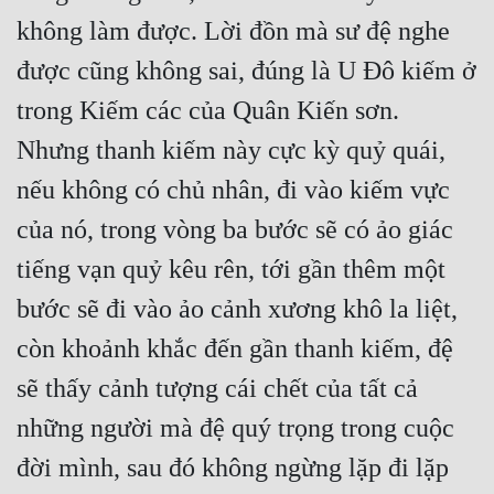
không làm được. Lời đồn mà sư đệ nghe 
Mưu Mô
được cũng không sai, đúng là U Đô kiếm ở 
Mạt Thế
trong Kiếm các của Quân Kiến sơn. 
Mỹ Thực
Nhưng thanh kiếm này cực kỳ quỷ quái, 
Ngôn Tình
nếu không có chủ nhân, đi vào kiếm vực 
Ngược
của nó, trong vòng ba bước sẽ có ảo giác 
Nữ Cường
tiếng vạn quỷ kêu rên, tới gần thêm một 
bước sẽ đi vào ảo cảnh xương khô la liệt, 
Nữ Phụ
còn khoảnh khắc đến gần thanh kiếm, đệ 
Phong Thủy - Tâm Linh
sẽ thấy cảnh tượng cái chết của tất cả 
Phương Tây
những người mà đệ quý trọng trong cuộc 
Phản Phái
đời mình, sau đó không ngừng lặp đi lặp 
Quan Trường