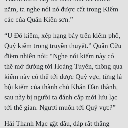
Cổ Đại
năm, ta nghe nói nó được cất trong Kiếm 
Du Hí
Dã Sử
“U Đô kiếm, xếp hạng bảy trên kiếm phổ, 
Dị Giới
Quỷ kiếm trong truyền thuyết.” Quân Cửu 
Dị Năng
điềm nhiên nói: “Nghe nói kiếm này có 
Gia Đấu
thể mở đường tới Hoàng Tuyền, thông qua 
Góc Nhìn Nam
kiếm này có thể tới được Quỷ vực, từng là 
Góc Nhìn Nữ
bội kiếm của thành chủ Khán Dần thành, 
Huyền Huyễn
sau này bị người ta đánh cắp mới lưu lạc 
Huyền Nghi
Huyền Ảo
Hải Thanh Mạc gật đầu, đáp rất thẳng 