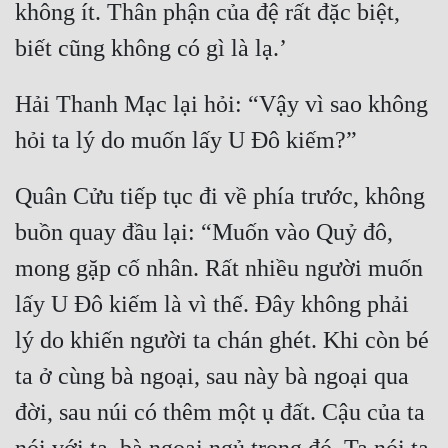
không ít. Thân phận của đệ rất đặc biệt, 
Đẹp
Đẹp Hiệp
Hải Thanh Mạc lại hỏi: “Vậy vì sao không 
Tính Cách Nhân Vật :
Cơ Trí
Quân Cửu tiếp tục đi về phía trước, không 
Sát Phạt Quyết Đoán
buồn quay đầu lại: “Muốn vào Quỷ đô, 
Vô Sỉ
mong gặp cố nhân. Rất nhiều người muốn 
Điềm Đạm
lấy U Đô kiếm là vì thế. Đây không phải 
lý do khiến người ta chán ghét. Khi còn bé 
ta ở cùng bà ngoại, sau này bà ngoại qua 
đời, sau núi có thêm một ụ đất. Cậu của ta 