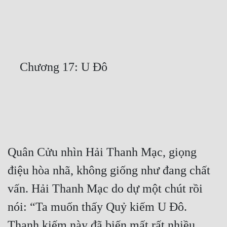
Free
Hậu Cung
Truyện Convert
Truyện Dịch
Truyện Nhập Môn
Truyện ngắn
Xa Lộ Dịch
Quân Cửu nhìn Hải Thanh Mạc, giọng 
điệu hòa nhã, không giống như đang chất 
Cung Đấu
vấn. Hải Thanh Mạc do dự một chút rồi 
Cạnh Kỹ
nói: “Ta muốn thấy Quỷ kiếm U Đô. 
Cổ Tiên Hiệp
Thanh kiếm này đã biến mất rất nhiều 