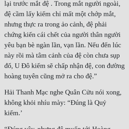
lại trước mắt đệ . Trong mắt người ngoài, 
Quân Sự
đệ cầm lấy kiếm chỉ mất một chớp mắt, 
Sảng Văn
nhưng thực ra trong ảo cảnh, đệ phải 
Sắc
chứng kiến cái chết của người thân người 
Sủng
yêu bạn bè ngàn lần, vạn lần. Nếu đến lúc 
này rồi mà tâm cảnh của đệ còn chưa sụp 
Thanh Xuân
đổ, U Đô kiếm sẽ chấp nhận đệ, con đường 
Tiên Hiệp
Tiểu Thuyết
Trinh Thám
Hải Thanh Mạc nghe Quân Cửu nói xong, 
Triều Đấu
không khỏi nhíu mày: “Đúng là Quỷ 
Trùng Sinh
Trọng Sinh