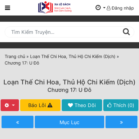
Đăng nhập
Trang
Chủ
Mới
Cập
Nhật
Trang chủ
»
Loạn Thế Chi Hoa, Thủ Hộ Chi Kiếm (Dịch)
»
(current)
Chương 17: U Đô
BXH
Thể Loại
Loạn Thế Chi Hoa, Thủ Hộ Chi Kiếm (Dịch)
Chương 17: U Đô
Tất Cả
Báo Lỗi
Theo Dõi
Thích (
0
)
Truyện Mới Ra
Mục Lục
Hoàn Thành