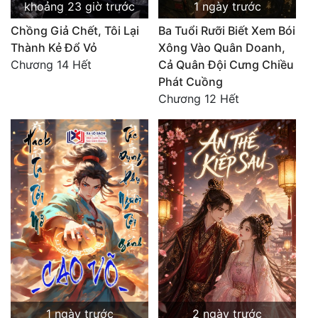
khoảng 23 giờ trước
1 ngày trước
Chồng Giả Chết, Tôi Lại
Ba Tuổi Rưỡi Biết Xem Bói
Thành Kẻ Đổ Vỏ
Xông Vào Quân Doanh,
Chương 14 Hết
Cả Quân Đội Cưng Chiều
Phát Cuồng
Chương 12 Hết
1 ngày trước
2 ngày trước