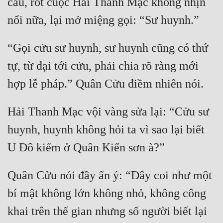
câu, rốt cuộc Hải Thanh Mạc không nhịn 
Đô Thị
Đông Phương
“Gọi cửu sư huynh, sư huynh cũng có thứ 
Đông Phương Huyền Huyễn
tự, từ đại tới cửu, phải chia rõ ràng mới 
Đồng Nhân
Cẩu Đạo Trường Sinh
Hải Thanh Mạc vội vàng sửa lại: “Cửu sư 
Ngự Thú
huynh, huynh không hỏi ta vì sao lại biết 
Truyện Nam
Truyện Nữ
Quân Cửu nói đầy ẩn ý: “Đây coi như một 
Vô Địch Lưu
bí mật không lớn không nhỏ, không công 
Xây Dựng Thế Lực
khai trên thế gian nhưng số người biết lại 
Đam Mỹ