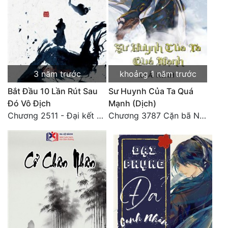
Quân Sự
Sảng Văn
Sắc
3 năm trước
khoảng 1 năm trước
Sủng
Bắt Đầu 10 Lần Rút Sau
Sư Huynh Của Ta Quá
Thanh Xuân
Đó Vô Địch
Mạnh (Dịch)
Chương 2511 - Đại kết cục, Phiên ngoại thiên: Chư thiên quy nhất giới, vĩnh hằng thế giới. Hết!
Chương 3787 Cặn bã Nam Thiên Đạo
Tiên Hiệp
Tiểu Thuyết
Trinh Thám
Triều Đấu
Trùng Sinh
Trọng Sinh