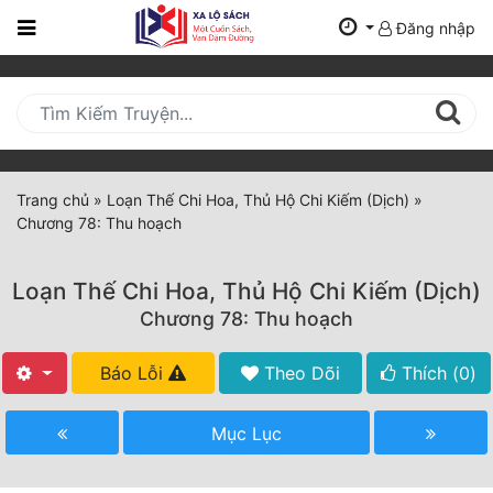
Đăng nhập
Trang
Chủ
Mới
Cập
Nhật
Trang chủ
»
Loạn Thế Chi Hoa, Thủ Hộ Chi Kiếm (Dịch)
»
(current)
Chương 78: Thu hoạch
BXH
Thể Loại
Loạn Thế Chi Hoa, Thủ Hộ Chi Kiếm (Dịch)
Chương 78: Thu hoạch
Tất Cả
Báo Lỗi
Theo Dõi
Thích (
0
)
Truyện Mới Ra
Mục Lục
Hoàn Thành