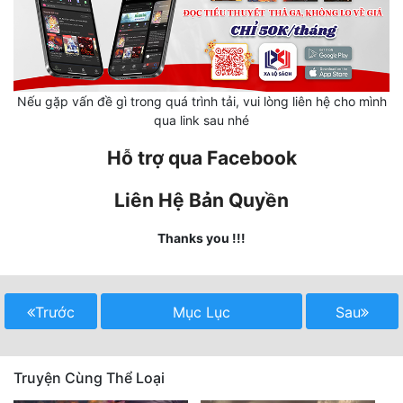
Cổ Đại
Du Hí
Dã Sử
Nếu gặp vấn đề gì trong quá trình tải, vui lòng liên hệ cho mình
qua link sau nhé
Dị Giới
Hỗ trợ qua Facebook
Dị Năng
Gia Đấu
Liên Hệ Bản Quyền
Góc Nhìn Nam
Thanks you !!!
Góc Nhìn Nữ
Huyền Huyễn
Trước
Mục Lục
Sau
Huyền Nghi
Huyền Ảo
Truyện Cùng Thể Loại