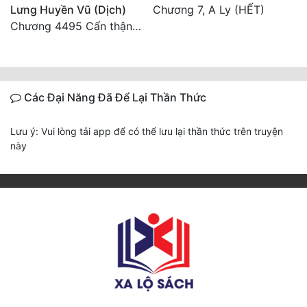
Lưng Huyền Vũ (Dịch)
Chương 7, A Ly (HẾT)
Chương 4495 Cẩn thận một chút vẫn là tốt.
Đẹp
Đẹp Hiệp
Tính Cách Nhân Vật :
Các Đại Năng Đã Để Lại Thần Thức
Cơ Trí
Lưu ý: Vui lòng tải app để có thể lưu lại thần thức trên truyện
này
Sát Phạt Quyết Đoán
Vô Sỉ
Điềm Đạm