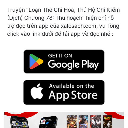
Free
Truyện "Loạn Thế Chi Hoa, Thủ Hộ Chi Kiếm
(Dịch) Chương 78: Thu hoạch" hiện chỉ hỗ
Hậu Cung
trợ đọc trên app của xalosach.com, vui lòng
Truyện Convert
click vào link dưới để tải app về đọc nhé :
Truyện Dịch
Truyện Nhập Môn
Truyện ngắn
Xa Lộ Dịch
Cung Đấu
Cạnh Kỹ
Cổ Tiên Hiệp