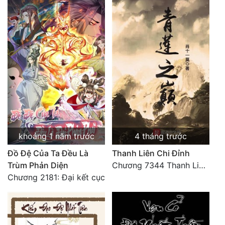
Hài Hước
Hệ Thống
Học Đường
Khoa Huyễn
Khoa Huyễn Không Gian
Kinh Dị
Kiếm Hiệp
khoảng 1 năm trước
4 tháng trước
Kỳ Huyễn
Đồ Đệ Của Ta Đều Là
Thanh Liên Chi Đỉnh
Kỳ Ảo
Trùm Phản Diện
Chương 7344 Thanh Liên đỉnh (Đại kết cục) (2) HẾT.
Chương 2181: Đại kết cục
Linh Dị
Làm Giàu
Lịch Sử