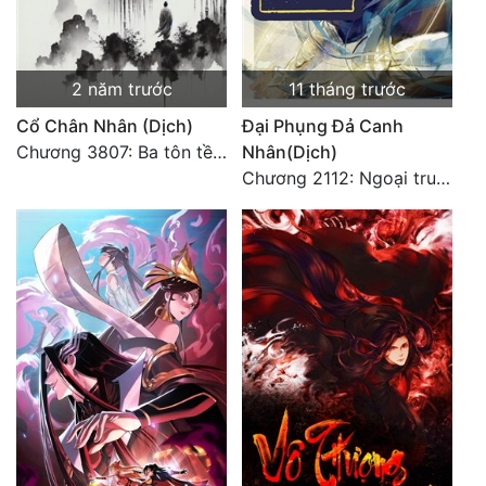
Tu Chân
Tu Tiên
2 năm trước
11 tháng trước
Tội Phạm
Cổ Chân Nhân (Dịch)
Đại Phụng Đả Canh
Chương 3807: Ba tôn tề công Thiên Đình (2)
Nhân(Dịch)
Vô Địch
Chương 2112: Ngoại truyện 3 - Tiệc mừng công
Võ Hiệp
Võng Du
Xuyên Không
Xuyên Nhanh
Xuyên Sách
Xuyên Thư
Điền Văn