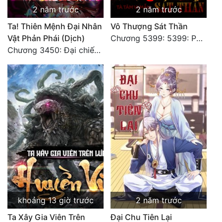
Đô Thị
2 năm trước
2 năm trước
Ta! Thiên Mệnh Đại Nhân
Vô Thượng Sát Thần
Đông Phương
Vật Phản Phái (Dịch)
Chương 5399: 5399: Phá giải
Đông Phương Huyền Huyễn
Chương 3450: Đại chiến căng thẳng
Đồng Nhân
Cẩu Đạo Trường Sinh
Ngự Thú
Truyện Nam
Truyện Nữ
Vô Địch Lưu
khoảng 13 giờ trước
2 năm trước
Xây Dựng Thế Lực
Ta Xây Gia Viên Trên
Đại Chu Tiên Lại
Đam Mỹ