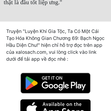
thật là đầu tốt liệp ưng."
Hài Hước
Hệ Thống
Học Đường
Truyện "Luyện Khí Gia Tộc, Ta Có Một Cái
Khoa Huyễn
Tạo Hóa Không Gian Chương 69: Bạch Ngọc
Khoa Huyễn Không Gian
Hầu Diện Chu!" hiện chỉ hỗ trợ đọc trên app
Kinh Dị
của xalosach.com, vui lòng click vào link
dưới để tải app về đọc nhé :
Kiếm Hiệp
Kỳ Huyễn
Kỳ Ảo
Linh Dị
Làm Giàu
Lịch Sử