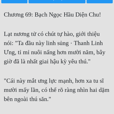
Free
Chương 69: Bạch Ngọc Hầu Diện Chu!
Hậu Cung
Truyện Convert
Lạt nương tử có chút tự hào, giới thiệu
Truyện Dịch
nói: "Ta đầu này linh sủng · Thanh Linh
Truyện Nhập Môn
Ưng, tỉ mỉ nuôi nấng hơn mười năm, bây
Truyện ngắn
giờ đã là nhất giai hậu kỳ yêu thú."
Xa Lộ Dịch
"Cái này mắt ưng lực mạnh, hơn xa tu sĩ
Cung Đấu
mười mấy lần, có thể rõ ràng nhìn hai dặm
Cạnh Kỹ
bên ngoài thú săn."
Cổ Tiên Hiệp