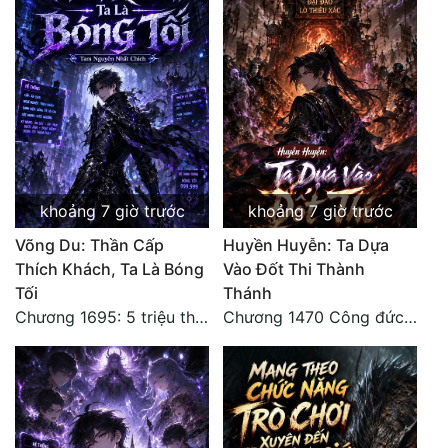
khoảng 7 giờ trước
khoảng 7 giờ trước
Võng Du: Thần Cấp
Huyền Huyễn: Ta Dựa
Thích Khách, Ta Là Bóng
Vào Đốt Thi Thành
Tối
Thánh
Chương 1695: 5 triệu thế giới bản gốc, cũng không thể giết chết ta!
Chương 1470 Công đức phi thăng