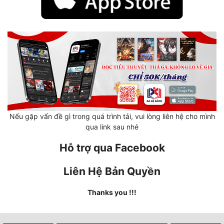
Mưu Mô
Mạt Thế
Mỹ Thực
Ngôn Tình
Ngược
Nếu gặp vấn đề gì trong quá trình tải, vui lòng liên hệ cho mình
Nữ Cường
qua link sau nhé
Nữ Phụ
Hỗ trợ qua Facebook
Phong Thủy - Tâm Linh
Liên Hệ Bản Quyền
Phương Tây
Thanks you !!!
Phản Phái
Quan Trường