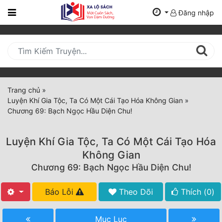
Đăng nhập
Trang
Chủ
Mới
Cập
Nhật
Trang chủ
»
(current)
Luyện Khí Gia Tộc, Ta Có Một Cái Tạo Hóa Không Gian
»
BXH
Chương 69: Bạch Ngọc Hầu Diện Chu!
Thể Loại
Luyện Khí Gia Tộc, Ta Có Một Cái Tạo Hóa
Không Gian
Tất Cả
Chương 69: Bạch Ngọc Hầu Diện Chu!
Truyện Mới Ra
Báo Lỗi
Theo Dõi
Thích (
0
)
Hoàn Thành
Mục Lục