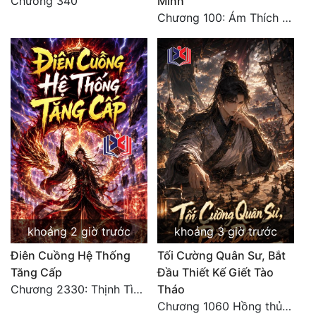
Chương 340
Mình
Tu Chân
Chương 100: Ám Thích Trên Vân Sơn
Tu Tiên
Tội Phạm
Vô Địch
Võ Hiệp
Võng Du
Xuyên Không
Xuyên Nhanh
khoảng 2 giờ trước
khoảng 3 giờ trước
Xuyên Sách
Điên Cuồng Hệ Thống
Tối Cường Quân Sư, Bắt
Xuyên Thư
Tăng Cấp
Đầu Thiết Kế Giết Tào
Chương 2330: Thịnh Tình Mời Chào
Tháo
Điền Văn
Chương 1060 Hồng thủy ngập trời, thời khắc tuyệt vọng (2/2)