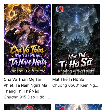
Đô Thị
Đông Phương
Đông Phương Huyền Huyễn
Đồng Nhân
Cẩu Đạo Trường Sinh
Ngự Thú
Truyện Nam
khoảng 3 giờ trước
khoảng 4 giờ trước
Cha Võ Thần Mẹ Tài
Mạt Thế Ti Hộ Sở
Truyện Nữ
Phiệt, Ta Nằm Ngửa Mà
Chương 6500: Kiến Nghị Của Vân Lục
Vô Địch Lưu
Thắng Thì Thế Nào
Chương 915 Đạo lí đối nhân xử thế! Ta biết làm cơm là chuyện rất kỳ quái sao?
Xây Dựng Thế Lực
Đam Mỹ