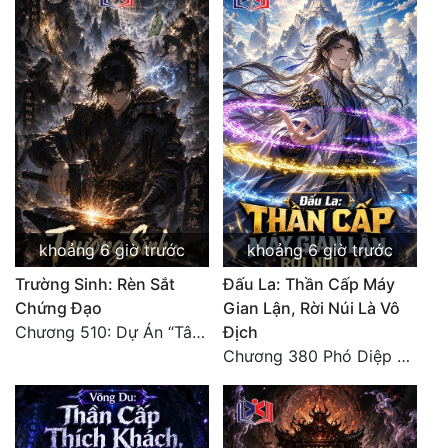
Đẹp
Đẹp Hiệp
Tính Cách Nhân Vật :
Cơ Trí
Sát Phạt Quyết Đoán
khoảng 6 giờ trước
khoảng 6 giờ trước
Vô Sỉ
Trường Sinh: Rèn Sắt
Đấu La: Thần Cấp Máy
Điềm Đạm
Chứng Đạo
Gian Lận, Rời Núi Là Vô
Chương 510: Dự Án “Tân Bạch Nương Tử” Và “Tinh Thám” Xà Yêu
Địch
Chương 380 Phó Diệp dẫn toàn tộc Hồn Thú di chuyển đến Sâm La Tinh, chúng thần Thần Giới kinh ngạc!