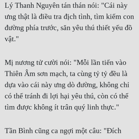
Lý Thanh Nguyên tán thán nói: "Cái này
Cổ Đại
ưng thật là điều tra địch tình, tìm kiếm con
Du Hí
đường phía trước, săn yêu thú thiết yếu đồ
Dã Sử
vật."
Dị Giới
Dị Năng
Mị nương tử cười nói: "Mỗi lần tiến vào
Gia Đấu
Thiên Âm sơn mạch, ta cùng tỷ tỷ đều là
Góc Nhìn Nam
dựa vào cái này ưng dò đường, không chỉ
Góc Nhìn Nữ
có thể tránh đi lợi hại yêu thú, còn có thể
Huyền Huyễn
tìm được không ít trân quý linh thực."
Huyền Nghi
Huyền Ảo
Tần Bình cũng ca ngợi một câu: "Đích